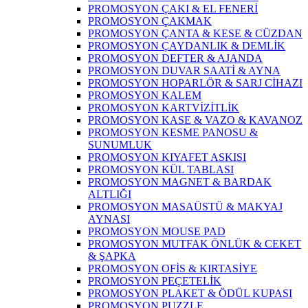
PROMOSYON ÇAKI & EL FENERİ
PROMOSYON ÇAKMAK
PROMOSYON ÇANTA & KESE & CÜZDAN
PROMOSYON ÇAYDANLIK & DEMLİK
PROMOSYON DEFTER & AJANDA
PROMOSYON DUVAR SAATİ & AYNA
PROMOSYON HOPARLÖR & SARJ CİHAZI
PROMOSYON KALEM
PROMOSYON KARTVİZİTLİK
PROMOSYON KASE & VAZO & KAVANOZ
PROMOSYON KESME PANOSU &
SUNUMLUK
PROMOSYON KIYAFET ASKISI
PROMOSYON KÜL TABLASI
PROMOSYON MAGNET & BARDAK
ALTLIĞI
PROMOSYON MASAÜSTÜ & MAKYAJ
AYNASI
PROMOSYON MOUSE PAD
PROMOSYON MUTFAK ÖNLÜK & CEKET
& ŞAPKA
PROMOSYON OFİS & KIRTASİYE
PROMOSYON PEÇETELİK
PROMOSYON PLAKET & ÖDÜL KUPASI
PROMOSYON PUZZLE