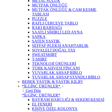
METAL SULUK
MUTFAK ÖNLÜĞÜ
MUTFAK ÖNLÜĞÜ & CAM KESME
TABLASI
PUZZLE
RAFLI ÇERÇEVE TABLO
RAKI BARDAĞI
SAATLİ SİHİRLİ LED AYNA
ŞAPKA
SATEN YASTIK
ŞEFFAF PLEKSİ ANAHTARLIK
ŞOVALELİ DOĞAL TAŞ
SWEATSHIRT
T-SHIRT
TEKNOLOJİ ÜRÜNLERİ
TÜRK KAHVESİ FİNCANI
YUVARLAK AHŞAP BİBLO
YUVARLAK AHŞAP STANDLI BİBLO
BEBEK YASTIK & YASTIK KILIFI
*İLGİNÇ ÜRÜNLER*
Geri Dön
*İLGİNÇ ÜRÜNLER*
BAYRAM HARÇLIĞI & ŞEKERİ KESESİ
EL FENERİ
KİŞİYE ÖZEL KOLONYA