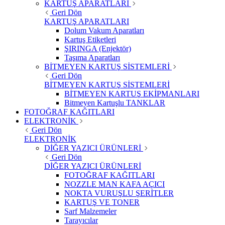
KARTUŞ APARATLARI
Geri Dön
KARTUŞ APARATLARI
Dolum Vakum Aparatları
Kartuş Etiketleri
ŞIRINGA (Enjektör)
Taşıma Aparatları
BİTMEYEN KARTUŞ SİSTEMLERİ
Geri Dön
BİTMEYEN KARTUŞ SİSTEMLERİ
BİTMEYEN KARTUŞ EKİPMANLARI
Bitmeyen Kartuşlu TANKLAR
FOTOĞRAF KAĞITLARI
ELEKTRONİK
Geri Dön
ELEKTRONİK
DİĞER YAZICI ÜRÜNLERİ
Geri Dön
DİĞER YAZICI ÜRÜNLERİ
FOTOĞRAF KAĞITLARI
NOZZLE MAN KAFA AÇICI
NOKTA VURUŞLU ŞERİTLER
KARTUŞ VE TONER
Sarf Malzemeler
Tarayıcılar