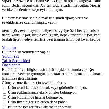
Siparişiniz özenle hazırlanır ve 1-3 iş günü içinde kargoya teslim
edilir. Beden seçenekleri XS’ten 3XL’e kadar mevcuttur. Sipariş
verirken bedeninizi seçmeyi unutmayın.
Bu eşsiz tasarıma sahip olmak için şimdi sipariş verin ve
sevdiklerinize özel bir sürpriz yapın.
trend tişört, evcil hayvan hediyesi, sevgiliye özel hediye, unisex
tişört, kaliteli tişört, kişiye özel giyim, köpek tasarımlı tişört, kedi
baskılı tişört, hediye fikirleri, özel tasarım tshirt, pet lover hediye
Yorumlar
Bu ürüne ilk yorumu siz yapın!
Yorum Yaz
Taksit Seçenekleri
Önerileriniz
Bu ürünün fiyat bilgisi, resim, ürün açıklamalarında ve diğer
konularda yetersiz gördüğünüz noktaları öneri formunu kullanarak
tarafımıza iletebilirsiniz.
Görüş ve önerileriniz için teşekkür ederiz.
Ürün resmi kalitesiz, bozuk veya görüntülenemiyor.
Ürün açıklamasında eksik bilgiler bulunuyor.
Ürün bilgilerinde hatalar bulunuyor.
Ürün fiyatı diğer sitelerden daha pahalı.
Bu ürüne benzer farklı alternatifler olmalı.