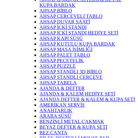
KUPA BARDAK
AHŞAP BİBLO
AHŞAP ÇERÇEVELİ TABLO
AHŞAP DUVAR SAATİ
AHŞAP İÇKİ STANDI
AHŞAP İÇKİ STANDI HEDİYE SETİ
AHŞAP KAPI SÜSÜ
AHŞAP KUTULU KUPA BARDAK
AHŞAP MASA İSİMLİĞİ
AHŞAP PALET TABLO
AHŞAP PEÇETELİK
AHŞAP PUZZLE
AHŞAP STANDLI 3D BİBLO
AHŞAP STANDLI ÇERÇEVE
AHŞAP TABELA
AJANDA & DEFTER
AJANDA & KALEM HEDİYE SETİ
AJANDA DEFTER & KALEM & KUPA SETİ
AMERİKAN SERVİS
ANAHTARLIK
ARABA SÜSÜ
BENZİNLİ METAL ÇAKMAK
BEYAZ DEFTER & KUPA SETİ
BEZ ÇANTA