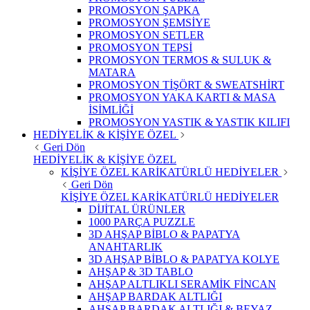
PROMOSYON ŞAPKA
PROMOSYON ŞEMSİYE
PROMOSYON SETLER
PROMOSYON TEPSİ
PROMOSYON TERMOS & SULUK &
MATARA
PROMOSYON TİŞÖRT & SWEATSHİRT
PROMOSYON YAKA KARTI & MASA
İSİMLİĞİ
PROMOSYON YASTIK & YASTIK KILIFI
HEDİYELİK & KİŞİYE ÖZEL
Geri Dön
HEDİYELİK & KİŞİYE ÖZEL
KİŞİYE ÖZEL KARİKATÜRLÜ HEDİYELER
Geri Dön
KİŞİYE ÖZEL KARİKATÜRLÜ HEDİYELER
DİJİTAL ÜRÜNLER
1000 PARÇA PUZZLE
3D AHŞAP BİBLO & PAPATYA
ANAHTARLIK
3D AHŞAP BİBLO & PAPATYA KOLYE
AHŞAP & 3D TABLO
AHŞAP ALTLIKLI SERAMİK FİNCAN
AHŞAP BARDAK ALTLIĞI
AHŞAP BARDAK ALTLIĞI & BEYAZ