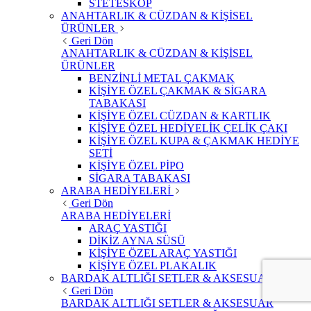
STETESKOP
ANAHTARLIK & CÜZDAN & KİŞİSEL
ÜRÜNLER
Geri Dön
ANAHTARLIK & CÜZDAN & KİŞİSEL
ÜRÜNLER
BENZİNLİ METAL ÇAKMAK
KİŞİYE ÖZEL ÇAKMAK & SİGARA
TABAKASI
KİŞİYE ÖZEL CÜZDAN & KARTLIK
KİŞİYE ÖZEL HEDİYELİK ÇELİK ÇAKI
KİŞİYE ÖZEL KUPA & ÇAKMAK HEDİYE
SETİ
KİŞİYE ÖZEL PİPO
SİGARA TABAKASI
ARABA HEDİYELERİ
Geri Dön
ARABA HEDİYELERİ
ARAÇ YASTIĞI
DİKİZ AYNA SÜSÜ
KİŞİYE ÖZEL ARAÇ YASTIĞI
KİŞİYE ÖZEL PLAKALIK
BARDAK ALTLIĞI SETLER & AKSESUAR
Geri Dön
BARDAK ALTLIĞI SETLER & AKSESUAR