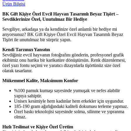
Ürün Bilgisi
BK Gift Kişiye Özel Evcil Hayvan Tasarımlı Beyaz Tişört –
Sevdiklerinize Özel, Unutulmaz Bir Hediye
Sevgiliye, arkadaşa ya da kendinize özel anlamlı bir hediye mi
arıyorsunuz? BK Gift Kişiye Özel Evcil Hayvan Tasarımlı Beyaz
Tişört ile unutulmaz bir sürpriz yapın.
Kendi Tarzınızı Yansıtın
Sevdiğiniz evcil hayvanın fotoğrafını gönderin, profesyonel grafik
ekibimiz onu harika bir karikatüre dönüştürsün. Renk düzenlemesi,
özel yazı fontu seçimi ve yaratıcı dizaynlarla tişörtünüz size özel
olarak tasarlanır.
Mükemmel Kalite, Maksimum Konfor
%100 pamuk kumaşı sayesinde yumuşak ve nefes alabilir
yapıya sahiptir.
Unisex kesimiyle hem kadınlar hem erkekler için uygundur.
185-190 gram ağırlığındaki kaliteli dokuması terleme yapmaz.
Özel baskı teknolojisi sayesinde solma, silinme ve yıpranma
olmaz.
Hızlı Teslimat ve Kişiye Özel Üretim