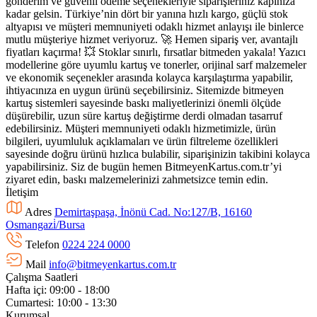
gönderim ve güvenli ödeme seçenekleriyle siparişleriniz kapınıza
kadar gelsin. Türkiye’nin dört bir yanına hızlı kargo, güçlü stok
altyapısı ve müşteri memnuniyeti odaklı hizmet anlayışı ile binlerce
mutlu müşteriye hizmet veriyoruz. 🚀 Hemen sipariş ver, avantajlı
fiyatları kaçırma! 💥 Stoklar sınırlı, fırsatlar bitmeden yakala! Yazıcı
modellerine göre uyumlu kartuş ve tonerler, orijinal sarf malzemeler
ve ekonomik seçenekler arasında kolayca karşılaştırma yapabilir,
ihtiyacınıza en uygun ürünü seçebilirsiniz. Sitemizde bitmeyen
kartuş sistemleri sayesinde baskı maliyetlerinizi önemli ölçüde
düşürebilir, uzun süre kartuş değiştirme derdi olmadan tasarruf
edebilirsiniz. Müşteri memnuniyeti odaklı hizmetimizle, ürün
bilgileri, uyumluluk açıklamaları ve ürün filtreleme özellikleri
sayesinde doğru ürünü hızlıca bulabilir, siparişinizin takibini kolayca
yapabilirsiniz. Siz de bugün hemen BitmeyenKartus.com.tr’yi
ziyaret edin, baskı malzemelerinizi zahmetsizce temin edin.
İletişim
Adres
Demirtaşpaşa, İnönü Cad. No:127/B, 16160
Osmangazi̇/Bursa
Telefon
0224 224 0000
Mail
info@bitmeyenkartus.com.tr
Çalışma Saatleri
Hafta içi: 09:00 - 18:00
Cumartesi: 10:00 - 13:30
Kurumsal