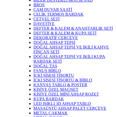
BİLEK DESTEKLİ MOUSE PAD
BROŞ
CAM DUVAR SAATİ
ÇELİK TERMOS BARDAK
CETVEL SETİ
DAVETİYE
DEFTER & KALEM & ANAHTARLIK SETİ
DEFTER & KALEM & KUPA SETİ
DEKORATİF ÇERÇEVE
DOĞAL AHŞAP TEPSİ
DOĞAL AHŞAP TEPSİ VE İKİLİ KAHVE
FİNCAN SETİ
DOĞAL AHŞAP TEPSİ VE İKİLİ KUPA
BARDAK SETİ
DOĞAL TAŞ
FANUS BİBLO
İÇKİ ŞİŞESİ TİŞORTU
İÇKİ ŞİŞESİ TİŞORTU & BİBLO
KANVAS TABLO & POSTER
KİŞİYE ÖZEL MAGNET
KİŞİYE ÖZEL MİNİ AHŞAP ROZET
KUPA BARDAK
LED IŞIKLI 3D AHŞAP TABLO
MASAÜSTÜ AHŞAP PALET ÇERÇEVE
METAL ÇAKMAK