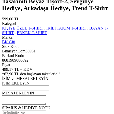
Tasarımlı Beyaz Tişört-2, Sevgiliye
Hediye, Arkadaşa Hediye, Trend T-Shirt
599,00 TL
Kategori
KİŞİYE ÖZEL T-SHIRT
,
İKİLİ TAKIM T-SHIRT
,
BAYAN T-
SHIRT
,
ERKEK T-SHIRT
Marka
BK Gift
Stok Kodu
BitmeyenCom33931
Barkod Kodu
8681989086692
Fiyat
499,17 TL + KDV
*
62,90 TL
den başlayan taksitlerle!!
İSİM ve MESAJ EKLEYİN
İSİM EKLEYİN
MESAJ EKLEYİN
SİPARİŞ & HEDİYE NOTU