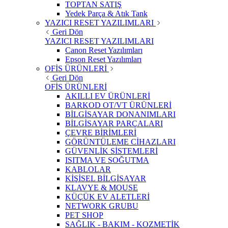
TOPTAN SATIŞ
Yedek Parça & Atık Tank
YAZICI RESET YAZILIMLARI
Geri Dön
YAZICI RESET YAZILIMLARI
Canon Reset Yazılımları
Epson Reset Yazılımları
OFİS ÜRÜNLERİ
Geri Dön
OFİS ÜRÜNLERİ
AKILLI EV ÜRÜNLERİ
BARKOD OT/VT ÜRÜNLERİ
BİLGİSAYAR DONANIMLARI
BİLGİSAYAR PARÇALARI
ÇEVRE BİRİMLERİ
GÖRÜNTÜLEME CİHAZLARI
GÜVENLİK SİSTEMLERİ
ISITMA VE SOĞUTMA
KABLOLAR
KİŞİSEL BİLGİSAYAR
KLAVYE & MOUSE
KÜÇÜK EV ALETLERİ
NETWORK GRUBU
PET SHOP
SAĞLIK - BAKIM - KOZMETİK