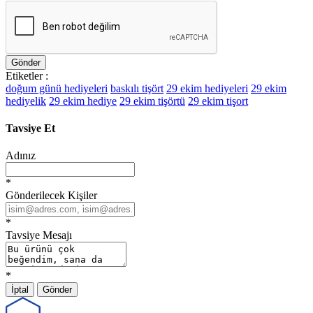
Gönder
Etiketler :
doğum günü hediyeleri
baskılı tişört
29 ekim hediyeleri
29 ekim
hediyelik
29 ekim hediye
29 ekim tişörtü
29 ekim tişort
Tavsiye Et
Adınız
*
Gönderilecek Kişiler
*
Tavsiye Mesajı
*
İptal
Gönder