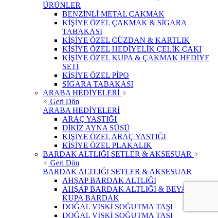
ÜRÜNLER
BENZİNLİ METAL ÇAKMAK
KİŞİYE ÖZEL ÇAKMAK & SİGARA
TABAKASI
KİŞİYE ÖZEL CÜZDAN & KARTLIK
KİŞİYE ÖZEL HEDİYELİK ÇELİK ÇAKI
KİŞİYE ÖZEL KUPA & ÇAKMAK HEDİYE
SETİ
KİŞİYE ÖZEL PİPO
SİGARA TABAKASI
ARABA HEDİYELERİ
Geri Dön
ARABA HEDİYELERİ
ARAÇ YASTIĞI
DİKİZ AYNA SÜSÜ
KİŞİYE ÖZEL ARAÇ YASTIĞI
KİŞİYE ÖZEL PLAKALIK
BARDAK ALTLIĞI SETLER & AKSESUAR
Geri Dön
BARDAK ALTLIĞI SETLER & AKSESUAR
AHŞAP BARDAK ALTLIĞI
AHŞAP BARDAK ALTLIĞI & BEYAZ
KUPA BARDAK
DOĞAL VİSKİ SOĞUTMA TAŞI
DOĞAL VİSKİ SOĞUTMA TAŞI