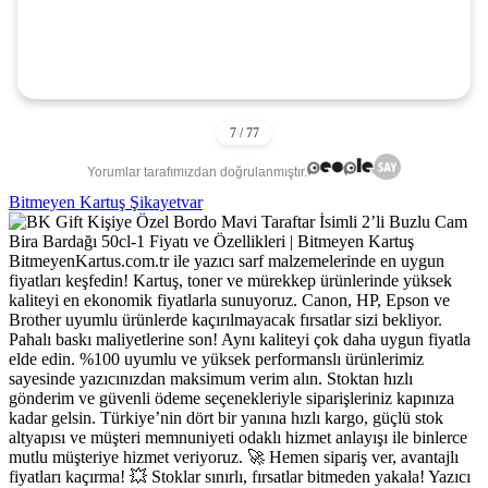
Yorumlar tarafımızdan doğrulanmıştır.
Bitmeyen Kartuş Şikayetvar
BitmeyenKartus.com.tr ile yazıcı sarf malzemelerinde en uygun
fiyatları keşfedin! Kartuş, toner ve mürekkep ürünlerinde yüksek
kaliteyi en ekonomik fiyatlarla sunuyoruz. Canon, HP, Epson ve
Brother uyumlu ürünlerde kaçırılmayacak fırsatlar sizi bekliyor.
Pahalı baskı maliyetlerine son! Aynı kaliteyi çok daha uygun fiyatla
elde edin. %100 uyumlu ve yüksek performanslı ürünlerimiz
sayesinde yazıcınızdan maksimum verim alın. Stoktan hızlı
gönderim ve güvenli ödeme seçenekleriyle siparişleriniz kapınıza
kadar gelsin. Türkiye’nin dört bir yanına hızlı kargo, güçlü stok
altyapısı ve müşteri memnuniyeti odaklı hizmet anlayışı ile binlerce
mutlu müşteriye hizmet veriyoruz. 🚀 Hemen sipariş ver, avantajlı
fiyatları kaçırma! 💥 Stoklar sınırlı, fırsatlar bitmeden yakala! Yazıcı