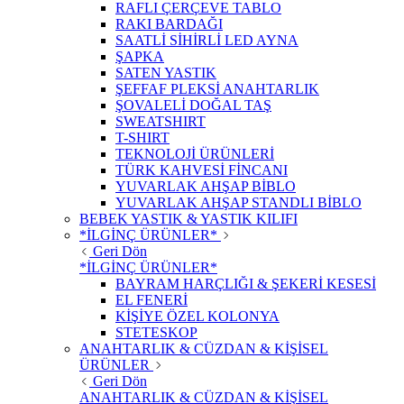
RAFLI ÇERÇEVE TABLO
RAKI BARDAĞI
SAATLİ SİHİRLİ LED AYNA
ŞAPKA
SATEN YASTIK
ŞEFFAF PLEKSİ ANAHTARLIK
ŞOVALELİ DOĞAL TAŞ
SWEATSHIRT
T-SHIRT
TEKNOLOJİ ÜRÜNLERİ
TÜRK KAHVESİ FİNCANI
YUVARLAK AHŞAP BİBLO
YUVARLAK AHŞAP STANDLI BİBLO
BEBEK YASTIK & YASTIK KILIFI
*İLGİNÇ ÜRÜNLER*
Geri Dön
*İLGİNÇ ÜRÜNLER*
BAYRAM HARÇLIĞI & ŞEKERİ KESESİ
EL FENERİ
KİŞİYE ÖZEL KOLONYA
STETESKOP
ANAHTARLIK & CÜZDAN & KİŞİSEL
ÜRÜNLER
Geri Dön
ANAHTARLIK & CÜZDAN & KİŞİSEL