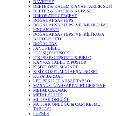
DAVETİYE
DEFTER & KALEM & ANAHTARLIK SETİ
DEFTER & KALEM & KUPA SETİ
DEKORATİF ÇERÇEVE
DOĞAL AHŞAP TEPSİ
DOĞAL AHŞAP TEPSİ VE İKİLİ KAHVE
FİNCAN SETİ
DOĞAL AHŞAP TEPSİ VE İKİLİ KUPA
BARDAK SETİ
DOĞAL TAŞ
FANUS BİBLO
İÇKİ ŞİŞESİ TİŞORTU
İÇKİ ŞİŞESİ TİŞORTU & BİBLO
KANVAS TABLO & POSTER
KİŞİYE ÖZEL MAGNET
KİŞİYE ÖZEL MİNİ AHŞAP ROZET
KUPA BARDAK
LED IŞIKLI 3D AHŞAP TABLO
MASAÜSTÜ AHŞAP PALET ÇERÇEVE
METAL ÇAKMAK
METAL SULUK
MUTFAK ÖNLÜĞÜ
MUTFAK ÖNLÜĞÜ & CAM KESME
TABLASI
PUZZLE