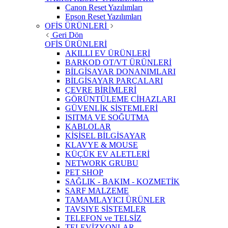
Canon Reset Yazılımları
Epson Reset Yazılımları
OFİS ÜRÜNLERİ
Geri Dön
OFİS ÜRÜNLERİ
AKILLI EV ÜRÜNLERİ
BARKOD OT/VT ÜRÜNLERİ
BİLGİSAYAR DONANIMLARI
BİLGİSAYAR PARÇALARI
ÇEVRE BİRİMLERİ
GÖRÜNTÜLEME CİHAZLARI
GÜVENLİK SİSTEMLERİ
ISITMA VE SOĞUTMA
KABLOLAR
KİŞİSEL BİLGİSAYAR
KLAVYE & MOUSE
KÜÇÜK EV ALETLERİ
NETWORK GRUBU
PET SHOP
SAĞLIK - BAKIM - KOZMETİK
SARF MALZEME
TAMAMLAYICI ÜRÜNLER
TAVSIYE SİSTEMLER
TELEFON ve TELSİZ
TELEVİZYONLAR