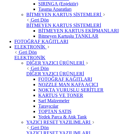
ŞIRINGA (Enjektör)
Taşıma Aparatları
BİTMEYEN KARTUŞ SİSTEMLERİ
Geri Dön
BİTMEYEN KARTUŞ SİSTEMLERİ
BİTMEYEN KARTUŞ EKİPMANLARI
Bitmeyen Kartuşlu TANKLAR
FOTOĞRAF KAĞITLARI
ELEKTRONİK
Geri Dön
ELEKTRONİK
DİĞER YAZICI ÜRÜNLERİ
Geri Dön
DİĞER YAZICI ÜRÜNLERİ
FOTOĞRAF KAĞITLARI
NOZZLE MAN KAFA AÇICI
NOKTA VURUŞLU ŞERİTLER
KARTUŞ VE TONER
Sarf Malzemeler
Tarayıcılar
TOPTAN SATIŞ
Yedek Parça & Atık Tank
YAZICI RESET YAZILIMLARI
Geri Dön
YAZICI RESET YAZILIMLARI