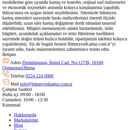
modellerine göre uyumlu kartuş ve tonerler, orijinal sarf malzemeler
ve ekonomik seçenekler arasında kolayca karşılaştırma yapabilir,
ihtiyacınıza en uygun ürünü seçebilirsiniz. Sitemizde bitmeyen
kartuş sistemleri sayesinde baskı maliyetlerinizi önemli ölçüde
düşürebilir, uzun süre kartuş değiştirme derdi olmadan tasarruf
edebilirsiniz. Müşteri memnuniyeti odaklı hizmetimizle, ürün
bilgileri, uyumluluk açıklamaları ve ürün filtreleme özellikleri
sayesinde doğru ürünü hızlıca bulabilir, siparişinizin takibini kolayca
yapabilirsiniz. Siz de bugün hemen BitmeyenKartus.com.tr’yi
ziyaret edin, baskı malzemelerinizi zahmetsizce temin edin.
İletişim
Adres
Demirtaşpaşa, İnönü Cad. No:127/B, 16160
Osmangazi̇/Bursa
Telefon
0224 224 0000
Mail
info@bitmeyenkartus.com.tr
Çalışma Saatleri
Hafta içi: 09:00 - 18:00
Cumartesi: 10:00 - 13:30
Kurumsal
Hakkımızda
Markalarımız
Blog