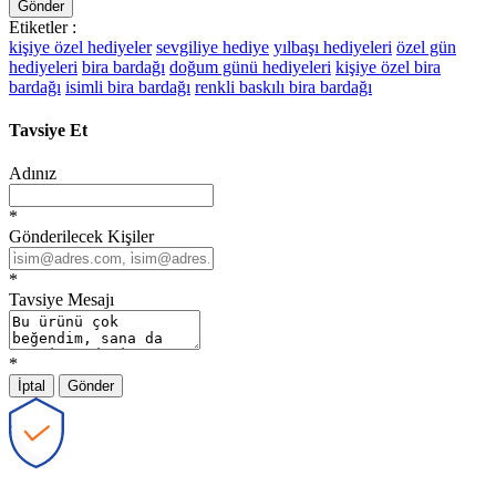
Gönder
Etiketler :
kişiye özel hediyeler
sevgiliye hediye
yılbaşı hediyeleri
özel gün
hediyeleri
bira bardağı
doğum günü hediyeleri
kişiye özel bira
bardağı
isimli bira bardağı
renkli baskılı bira bardağı
Tavsiye Et
Adınız
*
Gönderilecek Kişiler
*
Tavsiye Mesajı
*
İptal
Gönder