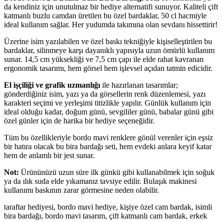
da kendiniz için unutulmaz bir hediye alternatifi sunuyor. Kaliteli çift
katmanlı buzlu camdan üretilen bu özel bardaklar, 50 cl hacmiyle
ideal kullanım sağlar. Her yudumda takımına olan sevdanı hissettirir!
Üzerine isim yazılabilen ve özel baskı tekniğiyle kişiselleştirilen bu
bardaklar, silinmeye karşı dayanıklı yapısıyla uzun ömürlü kullanım
sunar. 14,5 cm yüksekliği ve 7,5 cm çapı ile elde rahat kavranan
ergonomik tasarımı, hem görsel hem işlevsel açıdan tatmin edicidir.
El işçiliği ve grafik uzmanlığı
ile hazırlanan tasarımlar;
gönderdiğiniz isim, yazı ya da görsellerin renk düzenlemesi, yazı
karakteri seçimi ve yerleşimi titizlikle yapılır. Günlük kullanım için
ideal olduğu kadar, doğum günü, sevgililer günü, babalar günü gibi
özel günler için de harika bir hediye seçeneğidir.
Tüm bu özellikleriyle bordo mavi renklere gönül verenler için eşsiz
bir hatıra olacak bu bira bardağı seti, hem evdeki anlara keyif katar
hem de anlamlı bir jest sunar.
Not:
Ürününüzü uzun süre ilk günkü gibi kullanabilmek için soğuk
ya da ılık suda elde yıkamanız tavsiye edilir. Bulaşık makinesi
kullanımı baskının zarar görmesine neden olabilir.
taraftar hediyesi, bordo mavi hediye, kişiye özel cam bardak, isimli
bira bardağı, bordo mavi tasarım, çift katmanlı cam bardak, erkek