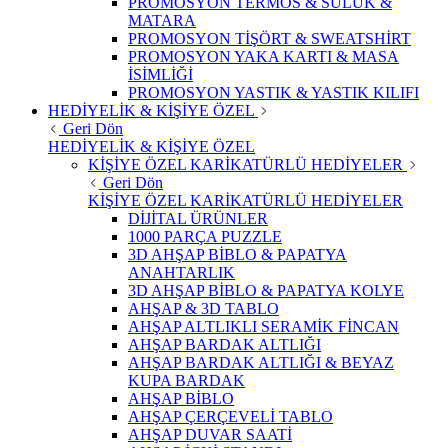
PROMOSYON TERMOS & SULUK &
MATARA
PROMOSYON TİŞÖRT & SWEATSHİRT
PROMOSYON YAKA KARTI & MASA
İSİMLİĞİ
PROMOSYON YASTIK & YASTIK KILIFI
HEDİYELİK & KİŞİYE ÖZEL
Geri Dön
HEDİYELİK & KİŞİYE ÖZEL
KİŞİYE ÖZEL KARİKATÜRLÜ HEDİYELER
Geri Dön
KİŞİYE ÖZEL KARİKATÜRLÜ HEDİYELER
DİJİTAL ÜRÜNLER
1000 PARÇA PUZZLE
3D AHŞAP BİBLO & PAPATYA
ANAHTARLIK
3D AHŞAP BİBLO & PAPATYA KOLYE
AHŞAP & 3D TABLO
AHŞAP ALTLIKLI SERAMİK FİNCAN
AHŞAP BARDAK ALTLIĞI
AHŞAP BARDAK ALTLIĞI & BEYAZ
KUPA BARDAK
AHŞAP BİBLO
AHŞAP ÇERÇEVELİ TABLO
AHŞAP DUVAR SAATİ