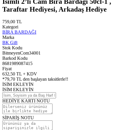
İsimli 2’li Cam Bira Bardağı 50cl-1 ,
Taraftar Hediyesi, Arkadaş Hediye
759,00 TL
Kategori
BİRA BARDAĞI
Marka
BK Gift
Stok Kodu
BitmeyenCom34001
Barkod Kodu
8681989087415
Fiyat
632,50 TL + KDV
*
79,70 TL
den başlayan taksitlerle!!
İSİM EKLEYİN
İSİM EKLEYİN
HEDİYE KARTI NOTU
SİPARİŞ NOTU