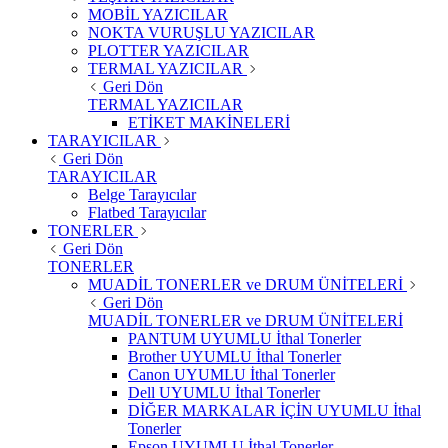
MOBİL YAZICILAR
NOKTA VURUŞLU YAZICILAR
PLOTTER YAZICILAR
TERMAL YAZICILAR
Geri Dön
TERMAL YAZICILAR
ETİKET MAKİNELERİ
TARAYICILAR
Geri Dön
TARAYICILAR
Belge Tarayıcılar
Flatbed Tarayıcılar
TONERLER
Geri Dön
TONERLER
MUADİL TONERLER ve DRUM ÜNİTELERİ
Geri Dön
MUADİL TONERLER ve DRUM ÜNİTELERİ
PANTUM UYUMLU İthal Tonerler
Brother UYUMLU İthal Tonerler
Canon UYUMLU İthal Tonerler
Dell UYUMLU İthal Tonerler
DİĞER MARKALAR İÇİN UYUMLU İthal
Tonerler
Epson UYUMLU İthal Tonerler