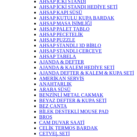
AHŞAP İÇKİ STANDI
AHŞAP İÇKİ STANDI HEDİYE SETİ
AHŞAP KAPI SÜSÜ
AHŞAP KUTULU KUPA BARDAK
AHŞAP MASA İSİMLİĞİ
AHŞAP PALET TABLO
AHŞAP PEÇETELİK
AHŞAP PUZZLE
AHŞAP STANDLI 3D BİBLO
AHŞAP STANDLI ÇERÇEVE
AHŞAP TABELA
AJANDA & DEFTER
AJANDA & KALEM HEDİYE SETİ
AJANDA DEFTER & KALEM & KUPA SETİ
AMERİKAN SERVİS
ANAHTARLIK
ARABA SÜSÜ
BENZİNLİ METAL ÇAKMAK
BEYAZ DEFTER & KUPA SETİ
BEZ ÇANTA
BİLEK DESTEKLİ MOUSE PAD
BROŞ
CAM DUVAR SAATİ
ÇELİK TERMOS BARDAK
CETVEL SETİ