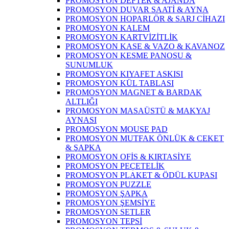
PROMOSYON DEFTER & AJANDA
PROMOSYON DUVAR SAATİ & AYNA
PROMOSYON HOPARLÖR & SARJ CİHAZI
PROMOSYON KALEM
PROMOSYON KARTVİZİTLİK
PROMOSYON KASE & VAZO & KAVANOZ
PROMOSYON KESME PANOSU &
SUNUMLUK
PROMOSYON KIYAFET ASKISI
PROMOSYON KÜL TABLASI
PROMOSYON MAGNET & BARDAK
ALTLIĞI
PROMOSYON MASAÜSTÜ & MAKYAJ
AYNASI
PROMOSYON MOUSE PAD
PROMOSYON MUTFAK ÖNLÜK & CEKET
& ŞAPKA
PROMOSYON OFİS & KIRTASİYE
PROMOSYON PEÇETELİK
PROMOSYON PLAKET & ÖDÜL KUPASI
PROMOSYON PUZZLE
PROMOSYON ŞAPKA
PROMOSYON ŞEMSİYE
PROMOSYON SETLER
PROMOSYON TEPSİ