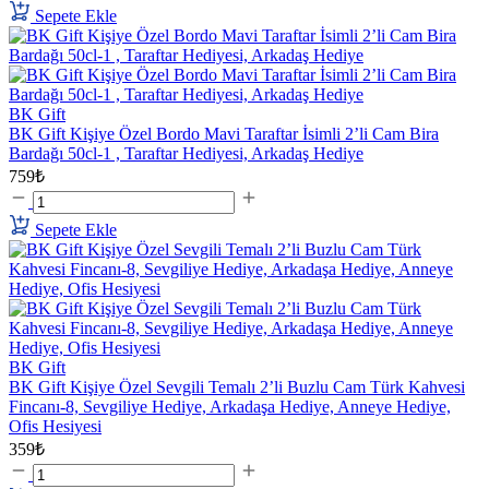
Sepete Ekle
BK Gift
BK Gift Kişiye Özel Bordo Mavi Taraftar İsimli 2’li Cam Bira
Bardağı 50cl-1 , Taraftar Hediyesi, Arkadaş Hediye
759₺
Sepete Ekle
BK Gift
BK Gift Kişiye Özel Sevgili Temalı 2’li Buzlu Cam Türk Kahvesi
Fincanı-8, Sevgiliye Hediye, Arkadaşa Hediye, Anneye Hediye,
Ofis Hesiyesi
359₺