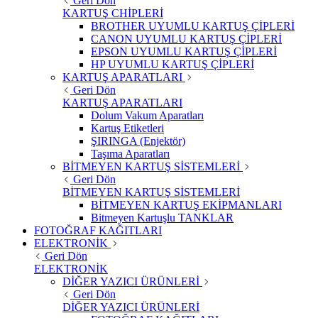
Geri Dön
KARTUŞ CHİPLERİ
BROTHER UYUMLU KARTUŞ ÇİPLERİ
CANON UYUMLU KARTUŞ ÇİPLERİ
EPSON UYUMLU KARTUŞ ÇİPLERİ
HP UYUMLU KARTUŞ ÇİPLERİ
KARTUŞ APARATLARI
Geri Dön
KARTUŞ APARATLARI
Dolum Vakum Aparatları
Kartuş Etiketleri
ŞIRINGA (Enjektör)
Taşıma Aparatları
BİTMEYEN KARTUŞ SİSTEMLERİ
Geri Dön
BİTMEYEN KARTUŞ SİSTEMLERİ
BİTMEYEN KARTUŞ EKİPMANLARI
Bitmeyen Kartuşlu TANKLAR
FOTOĞRAF KAĞITLARI
ELEKTRONİK
Geri Dön
ELEKTRONİK
DİĞER YAZICI ÜRÜNLERİ
Geri Dön
DİĞER YAZICI ÜRÜNLERİ