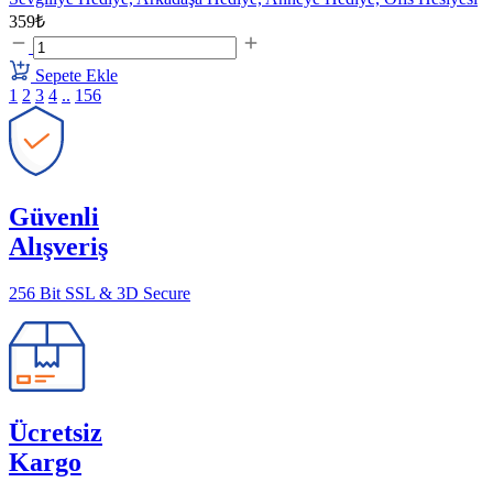
359₺
Sepete Ekle
1
2
3
4
..
156
Güvenli
Alışveriş
256 Bit SSL & 3D Secure
Ücretsiz
Kargo