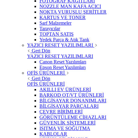
FOTOĞRAF KAĞITLARI
NOZZLE MAN KAFA AÇICI
NOKTA VURUŞLU ŞERİTLER
KARTUŞ VE TONER
Sarf Malzemeler
Tarayıcılar
TOPTAN SATIŞ
Yedek Parça & Atık Tank
YAZICI RESET YAZILIMLARI
Geri Dön
YAZICI RESET YAZILIMLARI
Canon Reset Yazılımları
Epson Reset Yazılımları
OFİS ÜRÜNLERİ
Geri Dön
OFİS ÜRÜNLERİ
AKILLI EV ÜRÜNLERİ
BARKOD OT/VT ÜRÜNLERİ
BİLGİSAYAR DONANIMLARI
BİLGİSAYAR PARÇALARI
ÇEVRE BİRİMLERİ
GÖRÜNTÜLEME CİHAZLARI
GÜVENLİK SİSTEMLERİ
ISITMA VE SOĞUTMA
KABLOLAR