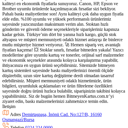
kaliteyi en ekonomik fiyatlarla sunuyoruz. Canon, HP, Epson ve
Brother uyumlu ürünlerde kaçırılmayacak fırsatlar sizi bekliyor.
Pahalı baskı maliyetlerine son! Aynı kaliteyi çok daha uygun fiyatla
elde edin. %100 uyumlu ve yüksek performanslı ürünlerimiz
sayesinde yazıcınızdan maksimum verim alın. Stoktan hızlı
gönderim ve güvenli ödeme seçenekleriyle siparişleriniz kapınıza
kadar gelsin. Türkiye’nin dört bir yanına hızlı kargo, güçlü stok
altyapısı ve müşteri memnuniyeti odaklı hizmet anlayışı ile binlerce
mutlu müşteriye hizmet veriyoruz. 🚀 Hemen sipariş ver, avantajlı
fiyatları kaçırma! 💥 Stoklar sınırlı, fırsatlar bitmeden yakala! Yazıcı
modellerine göre uyumlu kartuş ve tonerler, orijinal sarf malzemeler
ve ekonomik seçenekler arasında kolayca karşılaştırma yapabilir,
ihtiyacınıza en uygun ürünü seçebilirsiniz. Sitemizde bitmeyen
kartuş sistemleri sayesinde baskı maliyetlerinizi önemli ölçüde
düşürebilir, uzun süre kartuş değiştirme derdi olmadan tasarruf
edebilirsiniz. Müşteri memnuniyeti odaklı hizmetimizle, ürün
bilgileri, uyumluluk açıklamaları ve ürün filtreleme özellikleri
sayesinde doğru ürünü hızlıca bulabilir, siparişinizin takibini kolayca
yapabilirsiniz. Siz de bugün hemen BitmeyenKartus.com.tr’yi
ziyaret edin, baskı malzemelerinizi zahmetsizce temin edin.
İletişim
Adres
Demirtaşpaşa, İnönü Cad. No:127/B, 16160
Osmangazi̇/Bursa
Telefon
0224 224 0000