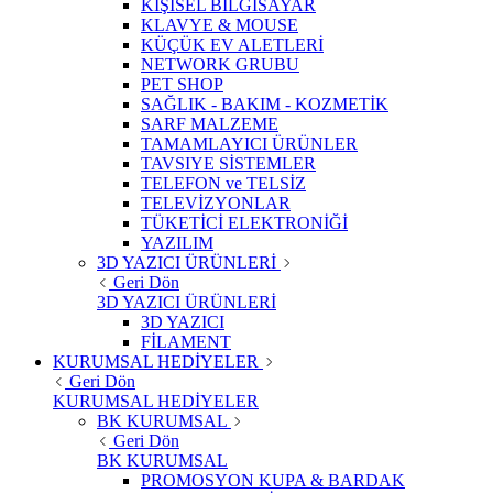
KİŞİSEL BİLGİSAYAR
KLAVYE & MOUSE
KÜÇÜK EV ALETLERİ
NETWORK GRUBU
PET SHOP
SAĞLIK - BAKIM - KOZMETİK
SARF MALZEME
TAMAMLAYICI ÜRÜNLER
TAVSIYE SİSTEMLER
TELEFON ve TELSİZ
TELEVİZYONLAR
TÜKETİCİ ELEKTRONİĞİ
YAZILIM
3D YAZICI ÜRÜNLERİ
Geri Dön
3D YAZICI ÜRÜNLERİ
3D YAZICI
FİLAMENT
KURUMSAL HEDİYELER
Geri Dön
KURUMSAL HEDİYELER
BK KURUMSAL
Geri Dön
BK KURUMSAL
PROMOSYON KUPA & BARDAK