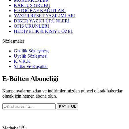
MÜREKKEPLER
KARTUŞ GRUBU
FOTOĞRAF KAĞITLARI
YAZICI RESET YAZILIMLARI
DİĞER YAZICI ÜRÜNLERİ
OFİS ÜRÜNLERİ
HEDİYELİK & KİŞİYE ÖZEL
Sözleşmeler
Gizlilik Sözleşmesi
Üyelik Sözleşmesi
K.V.K.K
Şartlar ve Koşullar
E-Bülten Aboneliği
Kampanyalarımızdan ve indirimlerimizden güncel olarak haberdar
olmak için hemen abone olun.
KAYIT OL
Merhaba! 👋