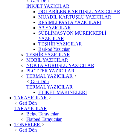
Geri Dön
INKJET YAZICILAR
DOLABİLEN KARTUŞLU YAZICILAR
MUADİL KARTUŞLU YAZICILAR
RESİMLİ PASTA YAZICILARI
A3 YAZICILAR
SÜBLİMASYON MÜREKKEPLİ
YAZICILAR
TEŞHİR YAZICILAR
Barkod Yazıcılar
TEŞHİR YAZICILAR
MOBİL YAZICILAR
NOKTA VURUŞLU YAZICILAR
PLOTTER YAZICILAR
TERMAL YAZICILAR
Geri Dön
TERMAL YAZICILAR
ETİKET MAKİNELERİ
TARAYICILAR
Geri Dön
TARAYICILAR
Belge Tarayıcılar
Flatbed Tarayıcılar
TONERLER
Geri Dön