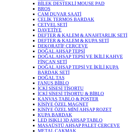
BİLEK DESTEKLİ MOUSE PAD
BROŞ
CAM DUVAR SAATİ
ÇELİK TERMOS BARDAK
CETVEL SETİ
DAVETİYE
DEFTER & KALEM & ANAHTARLIK SETİ
DEFTER & KALEM & KUPA SETİ
DEKORATİF ÇERÇEVE
DOĞAL AHŞAP TEPSİ
DOĞAL AHŞAP TEPSİ VE İKİLİ KAHVE
FİNCAN SETİ
DOĞAL AHŞAP TEPSİ VE İKİLİ KUPA
BARDAK SETİ
DOĞAL TAŞ
FANUS BİBLO
İÇKİ ŞİŞESİ TİŞORTU
İÇKİ ŞİŞESİ TİŞORTU & BİBLO
KANVAS TABLO & POSTER
KİŞİYE ÖZEL MAGNET
KİŞİYE ÖZEL MİNİ AHŞAP ROZET
KUPA BARDAK
LED IŞIKLI 3D AHŞAP TABLO
MASAÜSTÜ AHŞAP PALET ÇERÇEVE
METAL ÇAKMAK