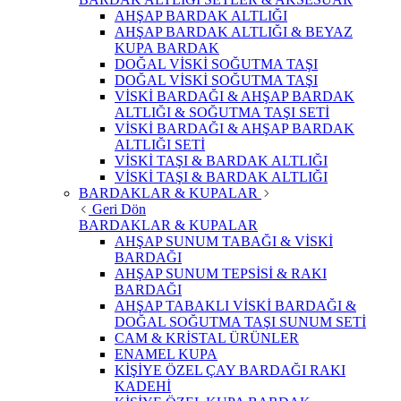
AHŞAP BARDAK ALTLIĞI
AHŞAP BARDAK ALTLIĞI & BEYAZ
KUPA BARDAK
DOĞAL VİSKİ SOĞUTMA TAŞI
DOĞAL VİSKİ SOĞUTMA TAŞI
VİSKİ BARDAĞI & AHŞAP BARDAK
ALTLIĞI & SOĞUTMA TAŞI SETİ
VİSKİ BARDAĞI & AHŞAP BARDAK
ALTLIĞI SETİ
VİSKİ TAŞI & BARDAK ALTLIĞI
VİSKİ TAŞI & BARDAK ALTLIĞI
BARDAKLAR & KUPALAR
Geri Dön
BARDAKLAR & KUPALAR
AHŞAP SUNUM TABAĞI & VİSKİ
BARDAĞI
AHŞAP SUNUM TEPSİSİ & RAKI
BARDAĞI
AHŞAP TABAKLI VİSKİ BARDAĞI &
DOĞAL SOĞUTMA TAŞI SUNUM SETİ
CAM & KRİSTAL ÜRÜNLER
ENAMEL KUPA
KİŞİYE ÖZEL ÇAY BARDAĞI RAKI
KADEHİ