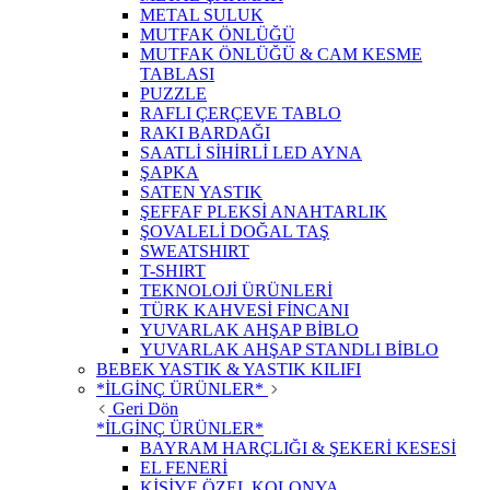
METAL SULUK
MUTFAK ÖNLÜĞÜ
MUTFAK ÖNLÜĞÜ & CAM KESME
TABLASI
PUZZLE
RAFLI ÇERÇEVE TABLO
RAKI BARDAĞI
SAATLİ SİHİRLİ LED AYNA
ŞAPKA
SATEN YASTIK
ŞEFFAF PLEKSİ ANAHTARLIK
ŞOVALELİ DOĞAL TAŞ
SWEATSHIRT
T-SHIRT
TEKNOLOJİ ÜRÜNLERİ
TÜRK KAHVESİ FİNCANI
YUVARLAK AHŞAP BİBLO
YUVARLAK AHŞAP STANDLI BİBLO
BEBEK YASTIK & YASTIK KILIFI
*İLGİNÇ ÜRÜNLER*
Geri Dön
*İLGİNÇ ÜRÜNLER*
BAYRAM HARÇLIĞI & ŞEKERİ KESESİ
EL FENERİ
KİŞİYE ÖZEL KOLONYA