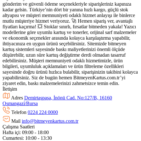
gönderim ve güvenli ödeme seçenekleriyle siparişleriniz kapınıza
kadar gelsin. Türkiye’nin dört bir yanına hızlı kargo, güçlü stok
altyapısı ve müşteri memnuniyeti odaklı hizmet anlayışı ile binlerce
mutlu müşteriye hizmet veriyoruz. 🚀 Hemen sipariş ver, avantajlı
fiyatları kaçırma! 💥 Stoklar sınırlı, fırsatlar bitmeden yakala! Yazıcı
modellerine göre uyumlu kartuş ve tonerler, orijinal sarf malzemeler
ve ekonomik seçenekler arasında kolayca karşılaştırma yapabilir,
ihtiyacınıza en uygun ürünü seçebilirsiniz. Sitemizde bitmeyen
kartuş sistemleri sayesinde baskı maliyetlerinizi önemli ölçüde
düşürebilir, uzun süre kartuş değiştirme derdi olmadan tasarruf
edebilirsiniz. Müşteri memnuniyeti odaklı hizmetimizle, ürün
bilgileri, uyumluluk açıklamaları ve ürün filtreleme özellikleri
sayesinde doğru ürünü hızlıca bulabilir, siparişinizin takibini kolayca
yapabilirsiniz. Siz de bugün hemen BitmeyenKartus.com.tr’yi
ziyaret edin, baskı malzemelerinizi zahmetsizce temin edin.
İletişim
Adres
Demirtaşpaşa, İnönü Cad. No:127/B, 16160
Osmangazi̇/Bursa
Telefon
0224 224 0000
Mail
info@bitmeyenkartus.com.tr
Çalışma Saatleri
Hafta içi: 09:00 - 18:00
Cumartesi: 10:00 - 13:30