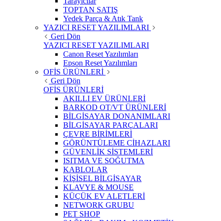
Tarayıcılar
TOPTAN SATIŞ
Yedek Parça & Atık Tank
YAZICI RESET YAZILIMLARI
Geri Dön
YAZICI RESET YAZILIMLARI
Canon Reset Yazılımları
Epson Reset Yazılımları
OFİS ÜRÜNLERİ
Geri Dön
OFİS ÜRÜNLERİ
AKILLI EV ÜRÜNLERİ
BARKOD OT/VT ÜRÜNLERİ
BİLGİSAYAR DONANIMLARI
BİLGİSAYAR PARÇALARI
ÇEVRE BİRİMLERİ
GÖRÜNTÜLEME CİHAZLARI
GÜVENLİK SİSTEMLERİ
ISITMA VE SOĞUTMA
KABLOLAR
KİŞİSEL BİLGİSAYAR
KLAVYE & MOUSE
KÜÇÜK EV ALETLERİ
NETWORK GRUBU
PET SHOP