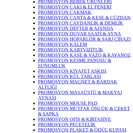
PROMOSYON BEBEK ÜRÜNLERİ
PROMOSYON ÇAKI & EL FENERİ
PROMOSYON ÇAKMAK
PROMOSYON ÇANTA & KESE & CÜZDAN
PROMOSYON ÇAYDANLIK & DEMLİK
PROMOSYON DEFTER & AJANDA
PROMOSYON DUVAR SAATİ & AYNA
PROMOSYON HOPARLÖR & SARJ CİHAZI
PROMOSYON KALEM
PROMOSYON KARTVİZİTLİK
PROMOSYON KASE & VAZO & KAVANOZ
PROMOSYON KESME PANOSU &
SUNUMLUK
PROMOSYON KIYAFET ASKISI
PROMOSYON KÜL TABLASI
PROMOSYON MAGNET & BARDAK
ALTLIĞI
PROMOSYON MASAÜSTÜ & MAKYAJ
AYNASI
PROMOSYON MOUSE PAD
PROMOSYON MUTFAK ÖNLÜK & CEKET
& ŞAPKA
PROMOSYON OFİS & KIRTASİYE
PROMOSYON PEÇETELİK
PROMOSYON PLAKET & ÖDÜL KUPASI