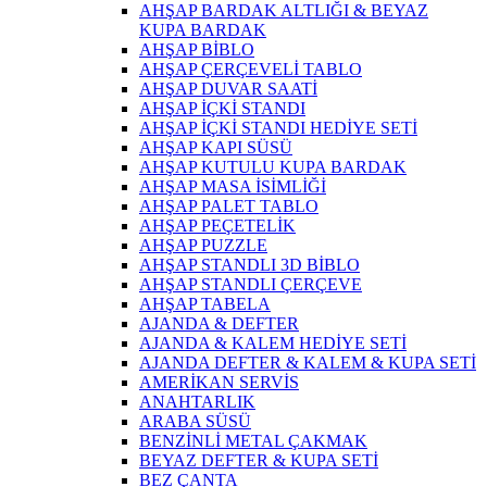
AHŞAP BARDAK ALTLIĞI & BEYAZ
KUPA BARDAK
AHŞAP BİBLO
AHŞAP ÇERÇEVELİ TABLO
AHŞAP DUVAR SAATİ
AHŞAP İÇKİ STANDI
AHŞAP İÇKİ STANDI HEDİYE SETİ
AHŞAP KAPI SÜSÜ
AHŞAP KUTULU KUPA BARDAK
AHŞAP MASA İSİMLİĞİ
AHŞAP PALET TABLO
AHŞAP PEÇETELİK
AHŞAP PUZZLE
AHŞAP STANDLI 3D BİBLO
AHŞAP STANDLI ÇERÇEVE
AHŞAP TABELA
AJANDA & DEFTER
AJANDA & KALEM HEDİYE SETİ
AJANDA DEFTER & KALEM & KUPA SETİ
AMERİKAN SERVİS
ANAHTARLIK
ARABA SÜSÜ
BENZİNLİ METAL ÇAKMAK
BEYAZ DEFTER & KUPA SETİ
BEZ ÇANTA