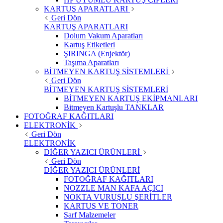
KARTUŞ APARATLARI
Geri Dön
KARTUŞ APARATLARI
Dolum Vakum Aparatları
Kartuş Etiketleri
ŞIRINGA (Enjektör)
Taşıma Aparatları
BİTMEYEN KARTUŞ SİSTEMLERİ
Geri Dön
BİTMEYEN KARTUŞ SİSTEMLERİ
BİTMEYEN KARTUŞ EKİPMANLARI
Bitmeyen Kartuşlu TANKLAR
FOTOĞRAF KAĞITLARI
ELEKTRONİK
Geri Dön
ELEKTRONİK
DİĞER YAZICI ÜRÜNLERİ
Geri Dön
DİĞER YAZICI ÜRÜNLERİ
FOTOĞRAF KAĞITLARI
NOZZLE MAN KAFA AÇICI
NOKTA VURUŞLU ŞERİTLER
KARTUŞ VE TONER
Sarf Malzemeler