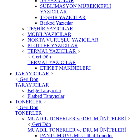
A3 YAZICILAR
SÜBLİMASYON MÜREKKEPLİ
YAZICILAR
TEŞHİR YAZICILAR
Barkod Yazıcılar
TEŞHİR YAZICILAR
MOBİL YAZICILAR
NOKTA VURUŞLU YAZICILAR
PLOTTER YAZICILAR
TERMAL YAZICILAR
Geri Dön
TERMAL YAZICILAR
ETİKET MAKİNELERİ
TARAYICILAR
Geri Dön
TARAYICILAR
Belge Tarayıcılar
Flatbed Tarayıcılar
TONERLER
Geri Dön
TONERLER
MUADİL TONERLER ve DRUM ÜNİTELERİ
Geri Dön
MUADİL TONERLER ve DRUM ÜNİTELERİ
PANTUM UYUMLU İthal Tonerler