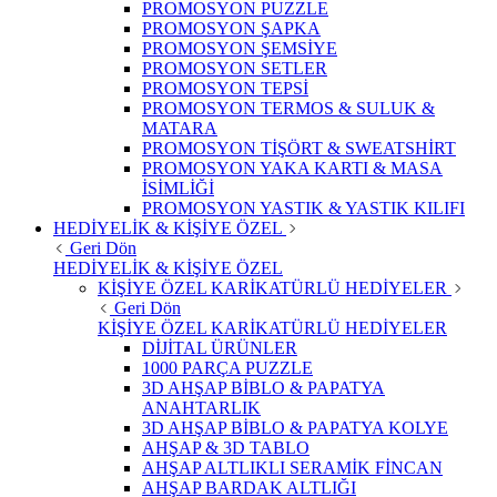
PROMOSYON PUZZLE
PROMOSYON ŞAPKA
PROMOSYON ŞEMSİYE
PROMOSYON SETLER
PROMOSYON TEPSİ
PROMOSYON TERMOS & SULUK &
MATARA
PROMOSYON TİŞÖRT & SWEATSHİRT
PROMOSYON YAKA KARTI & MASA
İSİMLİĞİ
PROMOSYON YASTIK & YASTIK KILIFI
HEDİYELİK & KİŞİYE ÖZEL
Geri Dön
HEDİYELİK & KİŞİYE ÖZEL
KİŞİYE ÖZEL KARİKATÜRLÜ HEDİYELER
Geri Dön
KİŞİYE ÖZEL KARİKATÜRLÜ HEDİYELER
DİJİTAL ÜRÜNLER
1000 PARÇA PUZZLE
3D AHŞAP BİBLO & PAPATYA
ANAHTARLIK
3D AHŞAP BİBLO & PAPATYA KOLYE
AHŞAP & 3D TABLO
AHŞAP ALTLIKLI SERAMİK FİNCAN
AHŞAP BARDAK ALTLIĞI