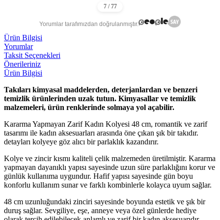
Yorumlar tarafımızdan doğrulanmıştır.
Ürün Bilgisi
Yorumlar
Taksit Seçenekleri
Önerileriniz
Ürün Bilgisi
Takıları kimyasal maddelerden, deterjanlardan ve benzeri
temizlik ürünlerinden uzak tutun. Kimyasallar ve temizlik
malzemeleri, ürün renklerinde solmaya yol açabilir.
Kararma Yapmayan Zarif Kadın Kolyesi 48 cm, romantik ve zarif
tasarımı ile kadın aksesuarları arasında öne çıkan şık bir takıdır.
detayları kolyeye göz alıcı bir parlaklık kazandırır.
Kolye ve zincir kısmı kaliteli çelik malzemeden üretilmiştir. Kararma
yapmayan dayanıklı yapısı sayesinde uzun süre parlaklığını korur ve
günlük kullanıma uygundur. Hafif yapısı sayesinde gün boyu
konforlu kullanım sunar ve farklı kombinlerle kolayca uyum sağlar.
48 cm uzunluğundaki zinciri sayesinde boyunda estetik ve şık bir
duruş sağlar. Sevgiliye, eşe, anneye veya özel günlerde hediye
olarak tercih edilebilecek anlamlı ve zarif bir kadın aksesuarıdır.