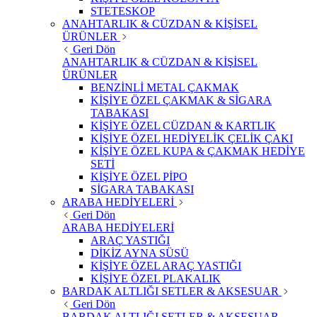
STETESKOP
ANAHTARLIK & CÜZDAN & KİŞİSEL
ÜRÜNLER
Geri Dön
ANAHTARLIK & CÜZDAN & KİŞİSEL
ÜRÜNLER
BENZİNLİ METAL ÇAKMAK
KİŞİYE ÖZEL ÇAKMAK & SİGARA
TABAKASI
KİŞİYE ÖZEL CÜZDAN & KARTLIK
KİŞİYE ÖZEL HEDİYELİK ÇELİK ÇAKI
KİŞİYE ÖZEL KUPA & ÇAKMAK HEDİYE
SETİ
KİŞİYE ÖZEL PİPO
SİGARA TABAKASI
ARABA HEDİYELERİ
Geri Dön
ARABA HEDİYELERİ
ARAÇ YASTIĞI
DİKİZ AYNA SÜSÜ
KİŞİYE ÖZEL ARAÇ YASTIĞI
KİŞİYE ÖZEL PLAKALIK
BARDAK ALTLIĞI SETLER & AKSESUAR
Geri Dön
BARDAK ALTLIĞI SETLER & AKSESUAR