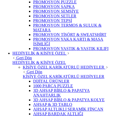
PROMOSYON PUZZLE
PROMOSYON ŞAPKA
PROMOSYON ŞEMSİYE
PROMOSYON SETLER
PROMOSYON TEPSİ
PROMOSYON TERMOS & SULUK &
MATARA
PROMOSYON TİŞÖRT & SWEATSHİRT
PROMOSYON YAKA KARTI & MASA
İSİMLİĞİ
PROMOSYON YASTIK & YASTIK KILIFI
HEDİYELİK & KİŞİYE ÖZEL
Geri Dön
HEDİYELİK & KİŞİYE ÖZEL
KİŞİYE ÖZEL KARİKATÜRLÜ HEDİYELER
Geri Dön
KİŞİYE ÖZEL KARİKATÜRLÜ HEDİYELER
DİJİTAL ÜRÜNLER
1000 PARÇA PUZZLE
3D AHŞAP BİBLO & PAPATYA
ANAHTARLIK
3D AHŞAP BİBLO & PAPATYA KOLYE
AHŞAP & 3D TABLO
AHŞAP ALTLIKLI SERAMİK FİNCAN
AHŞAP BARDAK ALTLIĞI