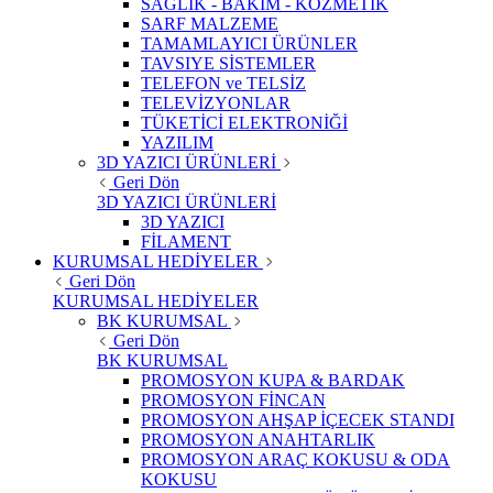
SAĞLIK - BAKIM - KOZMETİK
SARF MALZEME
TAMAMLAYICI ÜRÜNLER
TAVSIYE SİSTEMLER
TELEFON ve TELSİZ
TELEVİZYONLAR
TÜKETİCİ ELEKTRONİĞİ
YAZILIM
3D YAZICI ÜRÜNLERİ
Geri Dön
3D YAZICI ÜRÜNLERİ
3D YAZICI
FİLAMENT
KURUMSAL HEDİYELER
Geri Dön
KURUMSAL HEDİYELER
BK KURUMSAL
Geri Dön
BK KURUMSAL
PROMOSYON KUPA & BARDAK
PROMOSYON FİNCAN
PROMOSYON AHŞAP İÇECEK STANDI
PROMOSYON ANAHTARLIK
PROMOSYON ARAÇ KOKUSU & ODA
KOKUSU