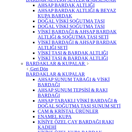
AHŞAP BARDAK ALTLIĞI
AHŞAP BARDAK ALTLIĞI & BEYAZ
KUPA BARDAK
DOĞAL VİSKİ SOĞUTMA TAŞI
DOĞAL VİSKİ SOĞUTMA TAŞI
VİSKİ BARDAĞI & AHŞAP BARDAK
ALTLIĞI & SOĞUTMA TAŞI SETİ
VİSKİ BARDAĞI & AHŞAP BARDAK
ALTLIĞI SETİ
VİSKİ TAŞI & BARDAK ALTLIĞI
VİSKİ TAŞI & BARDAK ALTLIĞI
BARDAKLAR & KUPALAR
Geri Dön
BARDAKLAR & KUPALAR
AHŞAP SUNUM TABAĞI & VİSKİ
BARDAĞI
AHŞAP SUNUM TEPSİSİ & RAKI
BARDAĞI
AHŞAP TABAKLI VİSKİ BARDAĞI &
DOĞAL SOĞUTMA TAŞI SUNUM SETİ
CAM & KRİSTAL ÜRÜNLER
ENAMEL KUPA
KİŞİYE ÖZEL ÇAY BARDAĞI RAKI
KADEHİ