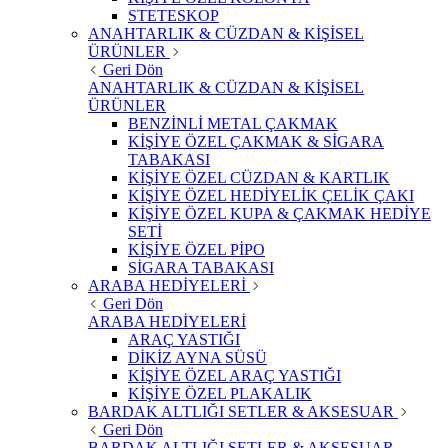
STETESKOP
ANAHTARLIK & CÜZDAN & KİŞİSEL
ÜRÜNLER
Geri Dön
ANAHTARLIK & CÜZDAN & KİŞİSEL
ÜRÜNLER
BENZİNLİ METAL ÇAKMAK
KİŞİYE ÖZEL ÇAKMAK & SİGARA
TABAKASI
KİŞİYE ÖZEL CÜZDAN & KARTLIK
KİŞİYE ÖZEL HEDİYELİK ÇELİK ÇAKI
KİŞİYE ÖZEL KUPA & ÇAKMAK HEDİYE
SETİ
KİŞİYE ÖZEL PİPO
SİGARA TABAKASI
ARABA HEDİYELERİ
Geri Dön
ARABA HEDİYELERİ
ARAÇ YASTIĞI
DİKİZ AYNA SÜSÜ
KİŞİYE ÖZEL ARAÇ YASTIĞI
KİŞİYE ÖZEL PLAKALIK
BARDAK ALTLIĞI SETLER & AKSESUAR
Geri Dön
BARDAK ALTLIĞI SETLER & AKSESUAR