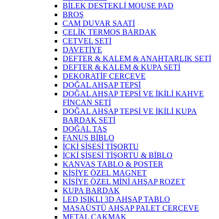
BİLEK DESTEKLİ MOUSE PAD
BROŞ
CAM DUVAR SAATİ
ÇELİK TERMOS BARDAK
CETVEL SETİ
DAVETİYE
DEFTER & KALEM & ANAHTARLIK SETİ
DEFTER & KALEM & KUPA SETİ
DEKORATİF ÇERÇEVE
DOĞAL AHŞAP TEPSİ
DOĞAL AHŞAP TEPSİ VE İKİLİ KAHVE
FİNCAN SETİ
DOĞAL AHŞAP TEPSİ VE İKİLİ KUPA
BARDAK SETİ
DOĞAL TAŞ
FANUS BİBLO
İÇKİ ŞİŞESİ TİŞORTU
İÇKİ ŞİŞESİ TİŞORTU & BİBLO
KANVAS TABLO & POSTER
KİŞİYE ÖZEL MAGNET
KİŞİYE ÖZEL MİNİ AHŞAP ROZET
KUPA BARDAK
LED IŞIKLI 3D AHŞAP TABLO
MASAÜSTÜ AHŞAP PALET ÇERÇEVE
METAL ÇAKMAK