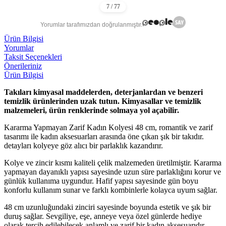
Yorumlar tarafımızdan doğrulanmıştır.
Ürün Bilgisi
Yorumlar
Taksit Seçenekleri
Önerileriniz
Ürün Bilgisi
Takıları kimyasal maddelerden, deterjanlardan ve benzeri
temizlik ürünlerinden uzak tutun. Kimyasallar ve temizlik
malzemeleri, ürün renklerinde solmaya yol açabilir.
Kararma Yapmayan Zarif Kadın Kolyesi 48 cm, romantik ve zarif
tasarımı ile kadın aksesuarları arasında öne çıkan şık bir takıdır.
detayları kolyeye göz alıcı bir parlaklık kazandırır.
Kolye ve zincir kısmı kaliteli çelik malzemeden üretilmiştir. Kararma
yapmayan dayanıklı yapısı sayesinde uzun süre parlaklığını korur ve
günlük kullanıma uygundur. Hafif yapısı sayesinde gün boyu
konforlu kullanım sunar ve farklı kombinlerle kolayca uyum sağlar.
48 cm uzunluğundaki zinciri sayesinde boyunda estetik ve şık bir
duruş sağlar. Sevgiliye, eşe, anneye veya özel günlerde hediye
olarak tercih edilebilecek anlamlı ve zarif bir kadın aksesuarıdır.