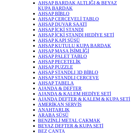
AHŞAP BARDAK ALTLIĞI & BEYAZ
KUPA BARDAK
AHŞAP BİBLO
AHŞAP ÇERÇEVELİ TABLO
AHŞAP DUVAR SAATİ
AHŞAP İÇKİ STANDI
AHŞAP İÇKİ STANDI HEDİYE SETİ
AHŞAP KAPI SÜSÜ
AHŞAP KUTULU KUPA BARDAK
AHŞAP MASA İSİMLİĞİ
AHŞAP PALET TABLO
AHŞAP PEÇETELİK
AHŞAP PUZZLE
AHŞAP STANDLI 3D BİBLO
AHŞAP STANDLI ÇERÇEVE
AHŞAP TABELA
AJANDA & DEFTER
AJANDA & KALEM HEDİYE SETİ
AJANDA DEFTER & KALEM & KUPA SETİ
AMERİKAN SERVİS
ANAHTARLIK
ARABA SÜSÜ
BENZİNLİ METAL ÇAKMAK
BEYAZ DEFTER & KUPA SETİ
BEZ ÇANTA