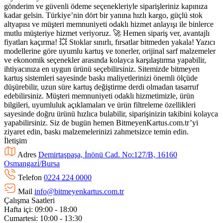
gönderim ve güvenli ödeme seçenekleriyle siparişleriniz kapınıza
kadar gelsin. Türkiye’nin dört bir yanına hızlı kargo, güçlü stok
altyapısı ve müşteri memnuniyeti odaklı hizmet anlayışı ile binlerce
mutlu müşteriye hizmet veriyoruz. 🚀 Hemen sipariş ver, avantajlı
fiyatları kaçırma! 💥 Stoklar sınırlı, fırsatlar bitmeden yakala! Yazıcı
modellerine göre uyumlu kartuş ve tonerler, orijinal sarf malzemeler
ve ekonomik seçenekler arasında kolayca karşılaştırma yapabilir,
ihtiyacınıza en uygun ürünü seçebilirsiniz. Sitemizde bitmeyen
kartuş sistemleri sayesinde baskı maliyetlerinizi önemli ölçüde
düşürebilir, uzun süre kartuş değiştirme derdi olmadan tasarruf
edebilirsiniz. Müşteri memnuniyeti odaklı hizmetimizle, ürün
bilgileri, uyumluluk açıklamaları ve ürün filtreleme özellikleri
sayesinde doğru ürünü hızlıca bulabilir, siparişinizin takibini kolayca
yapabilirsiniz. Siz de bugün hemen BitmeyenKartus.com.tr’yi
ziyaret edin, baskı malzemelerinizi zahmetsizce temin edin.
İletişim
Adres
Demirtaşpaşa, İnönü Cad. No:127/B, 16160
Osmangazi̇/Bursa
Telefon
0224 224 0000
Mail
info@bitmeyenkartus.com.tr
Çalışma Saatleri
Hafta içi: 09:00 - 18:00
Cumartesi: 10:00 - 13:30