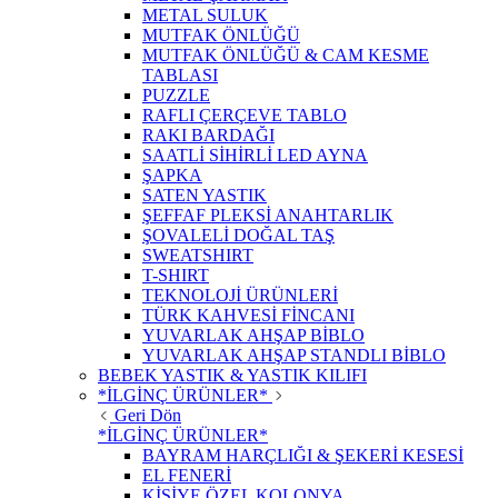
METAL SULUK
MUTFAK ÖNLÜĞÜ
MUTFAK ÖNLÜĞÜ & CAM KESME
TABLASI
PUZZLE
RAFLI ÇERÇEVE TABLO
RAKI BARDAĞI
SAATLİ SİHİRLİ LED AYNA
ŞAPKA
SATEN YASTIK
ŞEFFAF PLEKSİ ANAHTARLIK
ŞOVALELİ DOĞAL TAŞ
SWEATSHIRT
T-SHIRT
TEKNOLOJİ ÜRÜNLERİ
TÜRK KAHVESİ FİNCANI
YUVARLAK AHŞAP BİBLO
YUVARLAK AHŞAP STANDLI BİBLO
BEBEK YASTIK & YASTIK KILIFI
*İLGİNÇ ÜRÜNLER*
Geri Dön
*İLGİNÇ ÜRÜNLER*
BAYRAM HARÇLIĞI & ŞEKERİ KESESİ
EL FENERİ
KİŞİYE ÖZEL KOLONYA