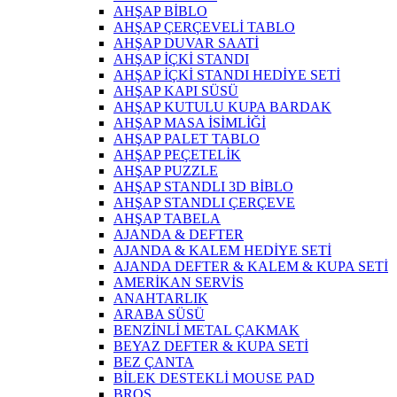
AHŞAP BİBLO
AHŞAP ÇERÇEVELİ TABLO
AHŞAP DUVAR SAATİ
AHŞAP İÇKİ STANDI
AHŞAP İÇKİ STANDI HEDİYE SETİ
AHŞAP KAPI SÜSÜ
AHŞAP KUTULU KUPA BARDAK
AHŞAP MASA İSİMLİĞİ
AHŞAP PALET TABLO
AHŞAP PEÇETELİK
AHŞAP PUZZLE
AHŞAP STANDLI 3D BİBLO
AHŞAP STANDLI ÇERÇEVE
AHŞAP TABELA
AJANDA & DEFTER
AJANDA & KALEM HEDİYE SETİ
AJANDA DEFTER & KALEM & KUPA SETİ
AMERİKAN SERVİS
ANAHTARLIK
ARABA SÜSÜ
BENZİNLİ METAL ÇAKMAK
BEYAZ DEFTER & KUPA SETİ
BEZ ÇANTA
BİLEK DESTEKLİ MOUSE PAD
BROŞ