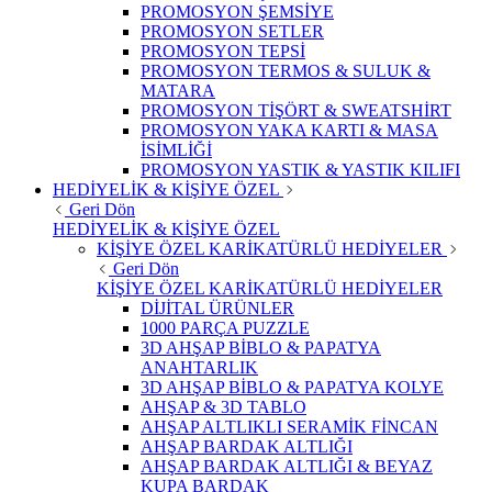
PROMOSYON ŞEMSİYE
PROMOSYON SETLER
PROMOSYON TEPSİ
PROMOSYON TERMOS & SULUK &
MATARA
PROMOSYON TİŞÖRT & SWEATSHİRT
PROMOSYON YAKA KARTI & MASA
İSİMLİĞİ
PROMOSYON YASTIK & YASTIK KILIFI
HEDİYELİK & KİŞİYE ÖZEL
Geri Dön
HEDİYELİK & KİŞİYE ÖZEL
KİŞİYE ÖZEL KARİKATÜRLÜ HEDİYELER
Geri Dön
KİŞİYE ÖZEL KARİKATÜRLÜ HEDİYELER
DİJİTAL ÜRÜNLER
1000 PARÇA PUZZLE
3D AHŞAP BİBLO & PAPATYA
ANAHTARLIK
3D AHŞAP BİBLO & PAPATYA KOLYE
AHŞAP & 3D TABLO
AHŞAP ALTLIKLI SERAMİK FİNCAN
AHŞAP BARDAK ALTLIĞI
AHŞAP BARDAK ALTLIĞI & BEYAZ
KUPA BARDAK