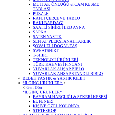
MUTFAK ÖNLÜĞÜ & CAM KESME
TABLASI
PUZZLE
RAFLI ÇERÇEVE TABLO
RAKI BARDAĞI
SAATLİ SİHİRLİ LED AYNA
ŞAPKA
SATEN YASTIK
ŞEFFAF PLEKSİ ANAHTARLIK
ŞOVALELİ DOĞAL TAŞ
SWEATSHIRT
T-SHIRT
TEKNOLOJİ ÜRÜNLERİ
TÜRK KAHVESİ FİNCANI
YUVARLAK AHŞAP BİBLO
YUVARLAK AHŞAP STANDLI BİBLO
BEBEK YASTIK & YASTIK KILIFI
*İLGİNÇ ÜRÜNLER*
Geri Dön
*İLGİNÇ ÜRÜNLER*
BAYRAM HARÇLIĞI & ŞEKERİ KESESİ
EL FENERİ
KİŞİYE ÖZEL KOLONYA
STETESKOP