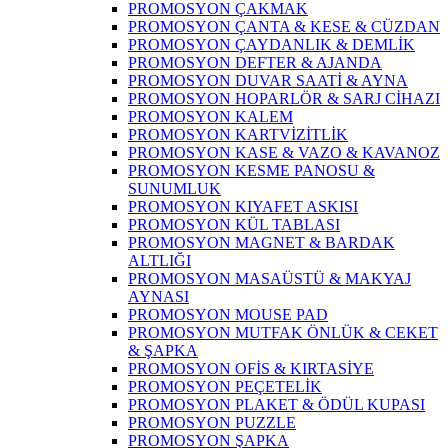
PROMOSYON ÇAKMAK
PROMOSYON ÇANTA & KESE & CÜZDAN
PROMOSYON ÇAYDANLIK & DEMLİK
PROMOSYON DEFTER & AJANDA
PROMOSYON DUVAR SAATİ & AYNA
PROMOSYON HOPARLÖR & SARJ CİHAZI
PROMOSYON KALEM
PROMOSYON KARTVİZİTLİK
PROMOSYON KASE & VAZO & KAVANOZ
PROMOSYON KESME PANOSU &
SUNUMLUK
PROMOSYON KIYAFET ASKISI
PROMOSYON KÜL TABLASI
PROMOSYON MAGNET & BARDAK
ALTLIĞI
PROMOSYON MASAÜSTÜ & MAKYAJ
AYNASI
PROMOSYON MOUSE PAD
PROMOSYON MUTFAK ÖNLÜK & CEKET
& ŞAPKA
PROMOSYON OFİS & KIRTASİYE
PROMOSYON PEÇETELİK
PROMOSYON PLAKET & ÖDÜL KUPASI
PROMOSYON PUZZLE
PROMOSYON ŞAPKA