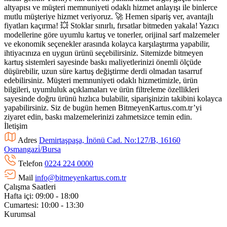
altyapısı ve müşteri memnuniyeti odaklı hizmet anlayışı ile binlerce
mutlu müşteriye hizmet veriyoruz. 🚀 Hemen sipariş ver, avantajlı
fiyatları kaçırma! 💥 Stoklar sınırlı, fırsatlar bitmeden yakala! Yazıcı
modellerine göre uyumlu kartuş ve tonerler, orijinal sarf malzemeler
ve ekonomik seçenekler arasında kolayca karşılaştırma yapabilir,
ihtiyacınıza en uygun ürünü seçebilirsiniz. Sitemizde bitmeyen
kartuş sistemleri sayesinde baskı maliyetlerinizi önemli ölçüde
düşürebilir, uzun süre kartuş değiştirme derdi olmadan tasarruf
edebilirsiniz. Müşteri memnuniyeti odaklı hizmetimizle, ürün
bilgileri, uyumluluk açıklamaları ve ürün filtreleme özellikleri
sayesinde doğru ürünü hızlıca bulabilir, siparişinizin takibini kolayca
yapabilirsiniz. Siz de bugün hemen BitmeyenKartus.com.tr’yi
ziyaret edin, baskı malzemelerinizi zahmetsizce temin edin.
İletişim
Adres
Demirtaşpaşa, İnönü Cad. No:127/B, 16160
Osmangazi̇/Bursa
Telefon
0224 224 0000
Mail
info@bitmeyenkartus.com.tr
Çalışma Saatleri
Hafta içi: 09:00 - 18:00
Cumartesi: 10:00 - 13:30
Kurumsal