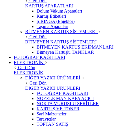
Geri Dön
KARTUŞ APARATLARI
Dolum Vakum Aparatları
Kartuş Etiketleri
ŞIRINGA (Enjektör)
Taşıma Aparatları
BİTMEYEN KARTUŞ SİSTEMLERİ
Geri Dön
BİTMEYEN KARTUŞ SİSTEMLERİ
BİTMEYEN KARTUŞ EKİPMANLARI
Bitmeyen Kartuşlu TANKLAR
FOTOĞRAF KAĞITLARI
ELEKTRONİK
Geri Dön
ELEKTRONİK
DİĞER YAZICI ÜRÜNLERİ
Geri Dön
DİĞER YAZICI ÜRÜNLERİ
FOTOĞRAF KAĞITLARI
NOZZLE MAN KAFA AÇICI
NOKTA VURUŞLU ŞERİTLER
KARTUŞ VE TONER
Sarf Malzemeler
Tarayıcılar
TOPTAN SATIŞ