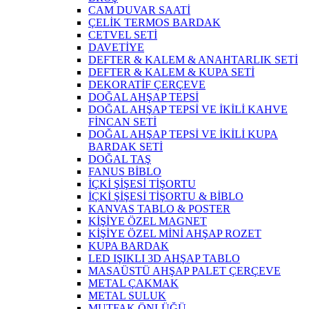
CAM DUVAR SAATİ
ÇELİK TERMOS BARDAK
CETVEL SETİ
DAVETİYE
DEFTER & KALEM & ANAHTARLIK SETİ
DEFTER & KALEM & KUPA SETİ
DEKORATİF ÇERÇEVE
DOĞAL AHŞAP TEPSİ
DOĞAL AHŞAP TEPSİ VE İKİLİ KAHVE
FİNCAN SETİ
DOĞAL AHŞAP TEPSİ VE İKİLİ KUPA
BARDAK SETİ
DOĞAL TAŞ
FANUS BİBLO
İÇKİ ŞİŞESİ TİŞORTU
İÇKİ ŞİŞESİ TİŞORTU & BİBLO
KANVAS TABLO & POSTER
KİŞİYE ÖZEL MAGNET
KİŞİYE ÖZEL MİNİ AHŞAP ROZET
KUPA BARDAK
LED IŞIKLI 3D AHŞAP TABLO
MASAÜSTÜ AHŞAP PALET ÇERÇEVE
METAL ÇAKMAK
METAL SULUK
MUTFAK ÖNLÜĞÜ