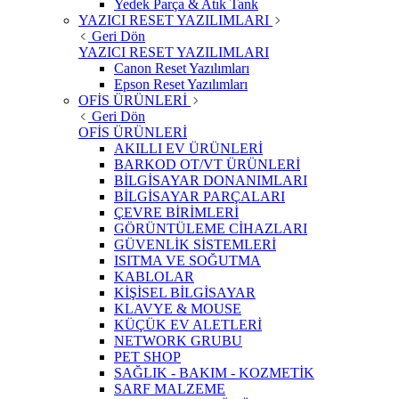
Yedek Parça & Atık Tank
YAZICI RESET YAZILIMLARI
Geri Dön
YAZICI RESET YAZILIMLARI
Canon Reset Yazılımları
Epson Reset Yazılımları
OFİS ÜRÜNLERİ
Geri Dön
OFİS ÜRÜNLERİ
AKILLI EV ÜRÜNLERİ
BARKOD OT/VT ÜRÜNLERİ
BİLGİSAYAR DONANIMLARI
BİLGİSAYAR PARÇALARI
ÇEVRE BİRİMLERİ
GÖRÜNTÜLEME CİHAZLARI
GÜVENLİK SİSTEMLERİ
ISITMA VE SOĞUTMA
KABLOLAR
KİŞİSEL BİLGİSAYAR
KLAVYE & MOUSE
KÜÇÜK EV ALETLERİ
NETWORK GRUBU
PET SHOP
SAĞLIK - BAKIM - KOZMETİK
SARF MALZEME