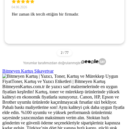
04.06.2026
Her zaman ilk tercih ettiğim bir firmadır.
Yorumlar tarafımızdan doğrulanmıştır.
Bitmeyen Kartuş Şikayetvar
BitmeyenKartus.com.tr ile yazıcı sarf malzemelerinde en uygun
fiyatları keşfedin! Kartuş, toner ve mürekkep ürünlerinde yüksek
kaliteyi en ekonomik fiyatlarla sunuyoruz. Canon, HP, Epson ve
Brother uyumlu ürünlerde kaçırılmayacak fırsatlar sizi bekliyor.
Pahalı baskı maliyetlerine son! Aynı kaliteyi çok daha uygun fiyatla
elde edin. %100 uyumlu ve yüksek performanslı ürünlerimiz
sayesinde yazıcınızdan maksimum verim alın. Stoktan hızlı
gönderim ve güvenli ödeme seçenekleriyle siparişleriniz kapınıza
kadar gelsin. Türkiye’nin dört bir yanına hızlı kargo, güçlü stok