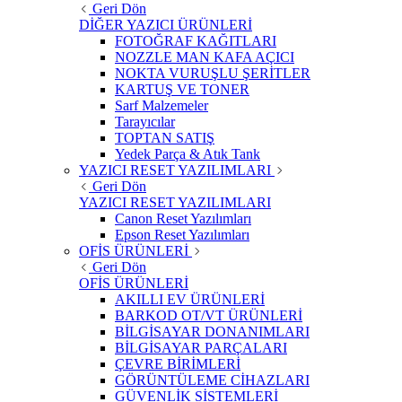
Geri Dön
DİĞER YAZICI ÜRÜNLERİ
FOTOĞRAF KAĞITLARI
NOZZLE MAN KAFA AÇICI
NOKTA VURUŞLU ŞERİTLER
KARTUŞ VE TONER
Sarf Malzemeler
Tarayıcılar
TOPTAN SATIŞ
Yedek Parça & Atık Tank
YAZICI RESET YAZILIMLARI
Geri Dön
YAZICI RESET YAZILIMLARI
Canon Reset Yazılımları
Epson Reset Yazılımları
OFİS ÜRÜNLERİ
Geri Dön
OFİS ÜRÜNLERİ
AKILLI EV ÜRÜNLERİ
BARKOD OT/VT ÜRÜNLERİ
BİLGİSAYAR DONANIMLARI
BİLGİSAYAR PARÇALARI
ÇEVRE BİRİMLERİ
GÖRÜNTÜLEME CİHAZLARI
GÜVENLİK SİSTEMLERİ