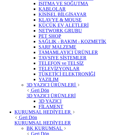
ISITMA VE SOĞUTMA
KABLOLAR
KİŞİSEL BİLGİSAYAR
KLAVYE & MOUSE
KÜÇÜK EV ALETLERİ
NETWORK GRUBU
PET SHOP
SAĞLIK - BAKIM - KOZMETİK
SARF MALZEME
TAMAMLAYICI ÜRÜNLER
TAVSIYE SİSTEMLER
TELEFON ve TELSİZ
TELEVİZYONLAR
TÜKETİCİ ELEKTRONİĞİ
YAZILIM
3D YAZICI ÜRÜNLERİ
Geri Dön
3D YAZICI ÜRÜNLERİ
3D YAZICI
FİLAMENT
KURUMSAL HEDİYELER
Geri Dön
KURUMSAL HEDİYELER
BK KURUMSAL
Geri Dön