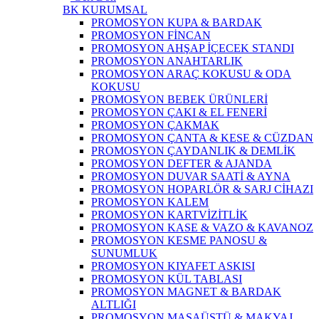
BK KURUMSAL
PROMOSYON KUPA & BARDAK
PROMOSYON FİNCAN
PROMOSYON AHŞAP İÇECEK STANDI
PROMOSYON ANAHTARLIK
PROMOSYON ARAÇ KOKUSU & ODA
KOKUSU
PROMOSYON BEBEK ÜRÜNLERİ
PROMOSYON ÇAKI & EL FENERİ
PROMOSYON ÇAKMAK
PROMOSYON ÇANTA & KESE & CÜZDAN
PROMOSYON ÇAYDANLIK & DEMLİK
PROMOSYON DEFTER & AJANDA
PROMOSYON DUVAR SAATİ & AYNA
PROMOSYON HOPARLÖR & SARJ CİHAZI
PROMOSYON KALEM
PROMOSYON KARTVİZİTLİK
PROMOSYON KASE & VAZO & KAVANOZ
PROMOSYON KESME PANOSU &
SUNUMLUK
PROMOSYON KIYAFET ASKISI
PROMOSYON KÜL TABLASI
PROMOSYON MAGNET & BARDAK
ALTLIĞI
PROMOSYON MASAÜSTÜ & MAKYAJ