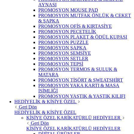
AYNASI
PROMOSYON MOUSE PAD
PROMOSYON MUTFAK ÖNLÜK & CEKET
& ŞAPKA
PROMOSYON OFİS & KIRTASİYE
PROMOSYON PEÇETELİK
PROMOSYON PLAKET & ÖDÜL KUPASI
PROMOSYON PUZZLE
PROMOSYON ŞAPKA
PROMOSYON ŞEMSİYE
PROMOSYON SETLER
PROMOSYON TEPSİ
PROMOSYON TERMOS & SULUK &
MATARA
PROMOSYON TİŞÖRT & SWEATSHİRT
PROMOSYON YAKA KARTI & MASA
İSİMLİĞİ
PROMOSYON YASTIK & YASTIK KILIFI
HEDİYELİK & KİŞİYE ÖZEL
Geri Dön
HEDİYELİK & KİŞİYE ÖZEL
KİŞİYE ÖZEL KARİKATÜRLÜ HEDİYELER
Geri Dön
KİŞİYE ÖZEL KARİKATÜRLÜ HEDİYELER
DİJİTAL ÜRÜNLER