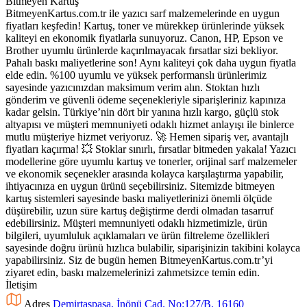
BitmeyenKartus.com.tr ile yazıcı sarf malzemelerinde en uygun
fiyatları keşfedin! Kartuş, toner ve mürekkep ürünlerinde yüksek
kaliteyi en ekonomik fiyatlarla sunuyoruz. Canon, HP, Epson ve
Brother uyumlu ürünlerde kaçırılmayacak fırsatlar sizi bekliyor.
Pahalı baskı maliyetlerine son! Aynı kaliteyi çok daha uygun fiyatla
elde edin. %100 uyumlu ve yüksek performanslı ürünlerimiz
sayesinde yazıcınızdan maksimum verim alın. Stoktan hızlı
gönderim ve güvenli ödeme seçenekleriyle siparişleriniz kapınıza
kadar gelsin. Türkiye’nin dört bir yanına hızlı kargo, güçlü stok
altyapısı ve müşteri memnuniyeti odaklı hizmet anlayışı ile binlerce
mutlu müşteriye hizmet veriyoruz. 🚀 Hemen sipariş ver, avantajlı
fiyatları kaçırma! 💥 Stoklar sınırlı, fırsatlar bitmeden yakala! Yazıcı
modellerine göre uyumlu kartuş ve tonerler, orijinal sarf malzemeler
ve ekonomik seçenekler arasında kolayca karşılaştırma yapabilir,
ihtiyacınıza en uygun ürünü seçebilirsiniz. Sitemizde bitmeyen
kartuş sistemleri sayesinde baskı maliyetlerinizi önemli ölçüde
düşürebilir, uzun süre kartuş değiştirme derdi olmadan tasarruf
edebilirsiniz. Müşteri memnuniyeti odaklı hizmetimizle, ürün
bilgileri, uyumluluk açıklamaları ve ürün filtreleme özellikleri
sayesinde doğru ürünü hızlıca bulabilir, siparişinizin takibini kolayca
yapabilirsiniz. Siz de bugün hemen BitmeyenKartus.com.tr’yi
ziyaret edin, baskı malzemelerinizi zahmetsizce temin edin.
İletişim
Adres
Demirtaşpaşa, İnönü Cad. No:127/B, 16160