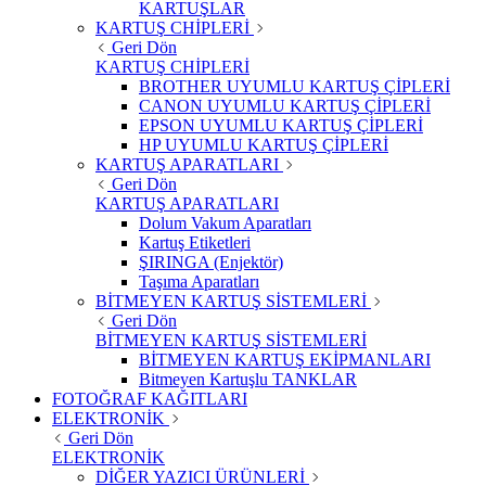
KARTUŞLAR
KARTUŞ CHİPLERİ
Geri Dön
KARTUŞ CHİPLERİ
BROTHER UYUMLU KARTUŞ ÇİPLERİ
CANON UYUMLU KARTUŞ ÇİPLERİ
EPSON UYUMLU KARTUŞ ÇİPLERİ
HP UYUMLU KARTUŞ ÇİPLERİ
KARTUŞ APARATLARI
Geri Dön
KARTUŞ APARATLARI
Dolum Vakum Aparatları
Kartuş Etiketleri
ŞIRINGA (Enjektör)
Taşıma Aparatları
BİTMEYEN KARTUŞ SİSTEMLERİ
Geri Dön
BİTMEYEN KARTUŞ SİSTEMLERİ
BİTMEYEN KARTUŞ EKİPMANLARI
Bitmeyen Kartuşlu TANKLAR
FOTOĞRAF KAĞITLARI
ELEKTRONİK
Geri Dön
ELEKTRONİK
DİĞER YAZICI ÜRÜNLERİ