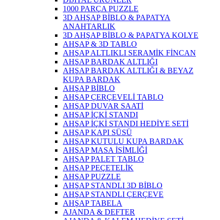
1000 PARÇA PUZZLE
3D AHŞAP BİBLO & PAPATYA
ANAHTARLIK
3D AHŞAP BİBLO & PAPATYA KOLYE
AHŞAP & 3D TABLO
AHŞAP ALTLIKLI SERAMİK FİNCAN
AHŞAP BARDAK ALTLIĞI
AHŞAP BARDAK ALTLIĞI & BEYAZ
KUPA BARDAK
AHŞAP BİBLO
AHŞAP ÇERÇEVELİ TABLO
AHŞAP DUVAR SAATİ
AHŞAP İÇKİ STANDI
AHŞAP İÇKİ STANDI HEDİYE SETİ
AHŞAP KAPI SÜSÜ
AHŞAP KUTULU KUPA BARDAK
AHŞAP MASA İSİMLİĞİ
AHŞAP PALET TABLO
AHŞAP PEÇETELİK
AHŞAP PUZZLE
AHŞAP STANDLI 3D BİBLO
AHŞAP STANDLI ÇERÇEVE
AHŞAP TABELA
AJANDA & DEFTER