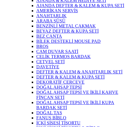
AJANDA & KALEM HEDİYE SETİ
AJANDA DEFTER & KALEM & KUPA SETİ
AMERİKAN SERVİS
ANAHTARLIK
ARABA SÜSÜ
BENZİNLİ METAL ÇAKMAK
BEYAZ DEFTER & KUPA SETİ
BEZ ÇANTA
BİLEK DESTEKLİ MOUSE PAD
BROŞ
CAM DUVAR SAATİ
ÇELİK TERMOS BARDAK
CETVEL SETİ
DAVETİYE
DEFTER & KALEM & ANAHTARLIK SETİ
DEFTER & KALEM & KUPA SETİ
DEKORATİF ÇERÇEVE
DOĞAL AHŞAP TEPSİ
DOĞAL AHŞAP TEPSİ VE İKİLİ KAHVE
FİNCAN SETİ
DOĞAL AHŞAP TEPSİ VE İKİLİ KUPA
BARDAK SETİ
DOĞAL TAŞ
FANUS BİBLO
İÇKİ ŞİŞESİ TİŞORTU