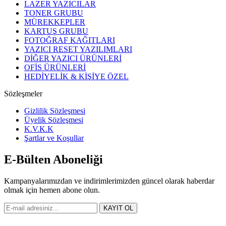
LAZER YAZICILAR
TONER GRUBU
MÜREKKEPLER
KARTUŞ GRUBU
FOTOĞRAF KAĞITLARI
YAZICI RESET YAZILIMLARI
DİĞER YAZICI ÜRÜNLERİ
OFİS ÜRÜNLERİ
HEDİYELİK & KİŞİYE ÖZEL
Sözleşmeler
Gizlilik Sözleşmesi
Üyelik Sözleşmesi
K.V.K.K
Şartlar ve Koşullar
E-Bülten Aboneliği
Kampanyalarımızdan ve indirimlerimizden güncel olarak haberdar
olmak için hemen abone olun.
KAYIT OL