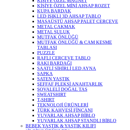
KİŞİYE ÖZEL MAGNET
KİŞİYE ÖZEL MİNİ AHŞAP ROZET
KUPA BARDAK
LED IŞIKLI 3D AHŞAP TABLO
MASAÜSTÜ AHŞAP PALET ÇERÇEVE
METAL ÇAKMAK
METAL SULUK
MUTFAK ÖNLÜĞÜ
MUTFAK ÖNLÜĞÜ & CAM KESME
TABLASI
PUZZLE
RAFLI ÇERÇEVE TABLO
RAKI BARDAĞI
SAATLİ SİHİRLİ LED AYNA
ŞAPKA
SATEN YASTIK
ŞEFFAF PLEKSİ ANAHTARLIK
ŞOVALELİ DOĞAL TAŞ
SWEATSHIRT
T-SHIRT
TEKNOLOJİ ÜRÜNLERİ
TÜRK KAHVESİ FİNCANI
YUVARLAK AHŞAP BİBLO
YUVARLAK AHŞAP STANDLI BİBLO
BEBEK YASTIK & YASTIK KILIFI