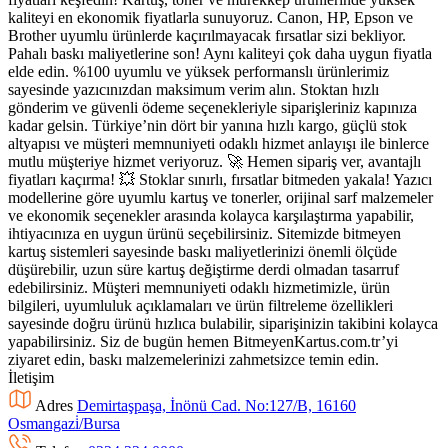
kaliteyi en ekonomik fiyatlarla sunuyoruz. Canon, HP, Epson ve
Brother uyumlu ürünlerde kaçırılmayacak fırsatlar sizi bekliyor.
Pahalı baskı maliyetlerine son! Aynı kaliteyi çok daha uygun fiyatla
elde edin. %100 uyumlu ve yüksek performanslı ürünlerimiz
sayesinde yazıcınızdan maksimum verim alın. Stoktan hızlı
gönderim ve güvenli ödeme seçenekleriyle siparişleriniz kapınıza
kadar gelsin. Türkiye’nin dört bir yanına hızlı kargo, güçlü stok
altyapısı ve müşteri memnuniyeti odaklı hizmet anlayışı ile binlerce
mutlu müşteriye hizmet veriyoruz. 🚀 Hemen sipariş ver, avantajlı
fiyatları kaçırma! 💥 Stoklar sınırlı, fırsatlar bitmeden yakala! Yazıcı
modellerine göre uyumlu kartuş ve tonerler, orijinal sarf malzemeler
ve ekonomik seçenekler arasında kolayca karşılaştırma yapabilir,
ihtiyacınıza en uygun ürünü seçebilirsiniz. Sitemizde bitmeyen
kartuş sistemleri sayesinde baskı maliyetlerinizi önemli ölçüde
düşürebilir, uzun süre kartuş değiştirme derdi olmadan tasarruf
edebilirsiniz. Müşteri memnuniyeti odaklı hizmetimizle, ürün
bilgileri, uyumluluk açıklamaları ve ürün filtreleme özellikleri
sayesinde doğru ürünü hızlıca bulabilir, siparişinizin takibini kolayca
yapabilirsiniz. Siz de bugün hemen BitmeyenKartus.com.tr’yi
ziyaret edin, baskı malzemelerinizi zahmetsizce temin edin.
İletişim
Adres
Demirtaşpaşa, İnönü Cad. No:127/B, 16160
Osmangazi̇/Bursa