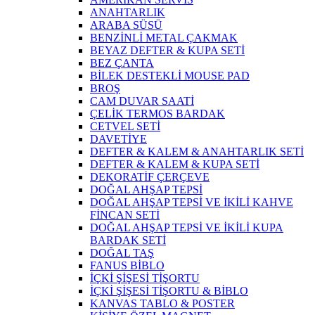
ANAHTARLIK
ARABA SÜSÜ
BENZİNLİ METAL ÇAKMAK
BEYAZ DEFTER & KUPA SETİ
BEZ ÇANTA
BİLEK DESTEKLİ MOUSE PAD
BROŞ
CAM DUVAR SAATİ
ÇELİK TERMOS BARDAK
CETVEL SETİ
DAVETİYE
DEFTER & KALEM & ANAHTARLIK SETİ
DEFTER & KALEM & KUPA SETİ
DEKORATİF ÇERÇEVE
DOĞAL AHŞAP TEPSİ
DOĞAL AHŞAP TEPSİ VE İKİLİ KAHVE
FİNCAN SETİ
DOĞAL AHŞAP TEPSİ VE İKİLİ KUPA
BARDAK SETİ
DOĞAL TAŞ
FANUS BİBLO
İÇKİ ŞİŞESİ TİŞORTU
İÇKİ ŞİŞESİ TİŞORTU & BİBLO
KANVAS TABLO & POSTER