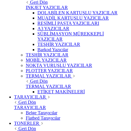
Geri Dön
INKJET YAZICILAR
DOLABİLEN KARTUŞLU YAZICILAR
MUADİL KARTUŞLU YAZICILAR
RESİMLİ PASTA YAZICILARI
A3 YAZICILAR
SÜBLİMASYON MÜREKKEPLİ
YAZICILAR
TEŞHİR YAZICILAR
Barkod Yazıcılar
TEŞHİR YAZICILAR
MOBİL YAZICILAR
NOKTA VURUŞLU YAZICILAR
PLOTTER YAZICILAR
TERMAL YAZICILAR
Geri Dön
TERMAL YAZICILAR
ETİKET MAKİNELERİ
TARAYICILAR
Geri Dön
TARAYICILAR
Belge Tarayıcılar
Flatbed Tarayıcılar
TONERLER
Geri Dön