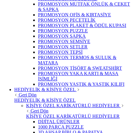
PROMOSYON MUTFAK ÖNLÜK & CEKET
& ŞAPKA
PROMOSYON OFİS & KIRTASİYE
PROMOSYON PEÇETELİK
PROMOSYON PLAKET & ÖDÜL KUPASI
PROMOSYON PUZZLE
PROMOSYON ŞAPKA
PROMOSYON ŞEMSİYE
PROMOSYON SETLER
PROMOSYON TEPSİ
PROMOSYON TERMOS & SULUK &
MATARA
PROMOSYON TİŞÖRT & SWEATSHİRT
PROMOSYON YAKA KARTI & MASA
İSİMLİĞİ
PROMOSYON YASTIK & YASTIK KILIFI
HEDİYELİK & KİŞİYE ÖZEL
Geri Dön
HEDİYELİK & KİŞİYE ÖZEL
KİŞİYE ÖZEL KARİKATÜRLÜ HEDİYELER
Geri Dön
KİŞİYE ÖZEL KARİKATÜRLÜ HEDİYELER
DİJİTAL ÜRÜNLER
1000 PARÇA PUZZLE
3D AHŞAP BİBLO & PAPATYA