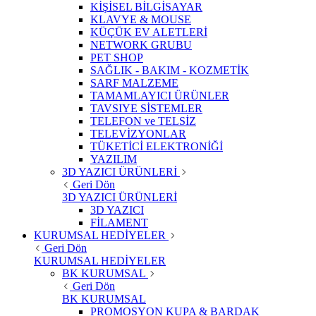
KİŞİSEL BİLGİSAYAR
KLAVYE & MOUSE
KÜÇÜK EV ALETLERİ
NETWORK GRUBU
PET SHOP
SAĞLIK - BAKIM - KOZMETİK
SARF MALZEME
TAMAMLAYICI ÜRÜNLER
TAVSIYE SİSTEMLER
TELEFON ve TELSİZ
TELEVİZYONLAR
TÜKETİCİ ELEKTRONİĞİ
YAZILIM
3D YAZICI ÜRÜNLERİ
Geri Dön
3D YAZICI ÜRÜNLERİ
3D YAZICI
FİLAMENT
KURUMSAL HEDİYELER
Geri Dön
KURUMSAL HEDİYELER
BK KURUMSAL
Geri Dön
BK KURUMSAL
PROMOSYON KUPA & BARDAK