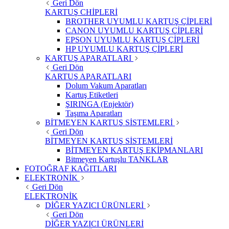
Geri Dön
KARTUŞ CHİPLERİ
BROTHER UYUMLU KARTUŞ ÇİPLERİ
CANON UYUMLU KARTUŞ ÇİPLERİ
EPSON UYUMLU KARTUŞ ÇİPLERİ
HP UYUMLU KARTUŞ ÇİPLERİ
KARTUŞ APARATLARI
Geri Dön
KARTUŞ APARATLARI
Dolum Vakum Aparatları
Kartuş Etiketleri
ŞIRINGA (Enjektör)
Taşıma Aparatları
BİTMEYEN KARTUŞ SİSTEMLERİ
Geri Dön
BİTMEYEN KARTUŞ SİSTEMLERİ
BİTMEYEN KARTUŞ EKİPMANLARI
Bitmeyen Kartuşlu TANKLAR
FOTOĞRAF KAĞITLARI
ELEKTRONİK
Geri Dön
ELEKTRONİK
DİĞER YAZICI ÜRÜNLERİ
Geri Dön
DİĞER YAZICI ÜRÜNLERİ