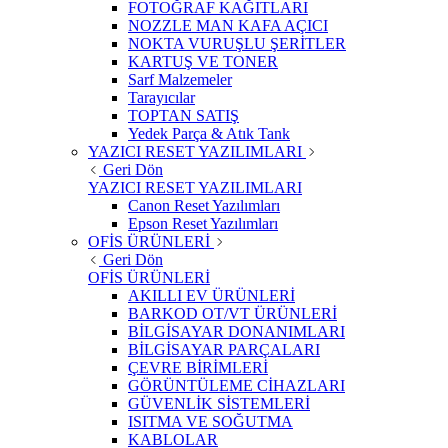
FOTOĞRAF KAĞITLARI
NOZZLE MAN KAFA AÇICI
NOKTA VURUŞLU ŞERİTLER
KARTUŞ VE TONER
Sarf Malzemeler
Tarayıcılar
TOPTAN SATIŞ
Yedek Parça & Atık Tank
YAZICI RESET YAZILIMLARI
Geri Dön
YAZICI RESET YAZILIMLARI
Canon Reset Yazılımları
Epson Reset Yazılımları
OFİS ÜRÜNLERİ
Geri Dön
OFİS ÜRÜNLERİ
AKILLI EV ÜRÜNLERİ
BARKOD OT/VT ÜRÜNLERİ
BİLGİSAYAR DONANIMLARI
BİLGİSAYAR PARÇALARI
ÇEVRE BİRİMLERİ
GÖRÜNTÜLEME CİHAZLARI
GÜVENLİK SİSTEMLERİ
ISITMA VE SOĞUTMA
KABLOLAR