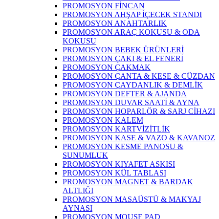
PROMOSYON FİNCAN
PROMOSYON AHŞAP İÇECEK STANDI
PROMOSYON ANAHTARLIK
PROMOSYON ARAÇ KOKUSU & ODA
KOKUSU
PROMOSYON BEBEK ÜRÜNLERİ
PROMOSYON ÇAKI & EL FENERİ
PROMOSYON ÇAKMAK
PROMOSYON ÇANTA & KESE & CÜZDAN
PROMOSYON ÇAYDANLIK & DEMLİK
PROMOSYON DEFTER & AJANDA
PROMOSYON DUVAR SAATİ & AYNA
PROMOSYON HOPARLÖR & SARJ CİHAZI
PROMOSYON KALEM
PROMOSYON KARTVİZİTLİK
PROMOSYON KASE & VAZO & KAVANOZ
PROMOSYON KESME PANOSU &
SUNUMLUK
PROMOSYON KIYAFET ASKISI
PROMOSYON KÜL TABLASI
PROMOSYON MAGNET & BARDAK
ALTLIĞI
PROMOSYON MASAÜSTÜ & MAKYAJ
AYNASI
PROMOSYON MOUSE PAD