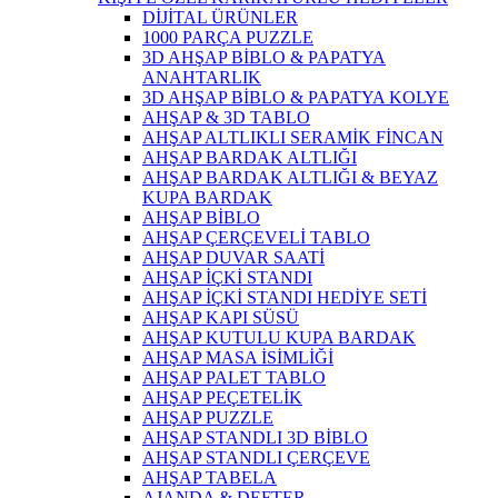
DİJİTAL ÜRÜNLER
1000 PARÇA PUZZLE
3D AHŞAP BİBLO & PAPATYA
ANAHTARLIK
3D AHŞAP BİBLO & PAPATYA KOLYE
AHŞAP & 3D TABLO
AHŞAP ALTLIKLI SERAMİK FİNCAN
AHŞAP BARDAK ALTLIĞI
AHŞAP BARDAK ALTLIĞI & BEYAZ
KUPA BARDAK
AHŞAP BİBLO
AHŞAP ÇERÇEVELİ TABLO
AHŞAP DUVAR SAATİ
AHŞAP İÇKİ STANDI
AHŞAP İÇKİ STANDI HEDİYE SETİ
AHŞAP KAPI SÜSÜ
AHŞAP KUTULU KUPA BARDAK
AHŞAP MASA İSİMLİĞİ
AHŞAP PALET TABLO
AHŞAP PEÇETELİK
AHŞAP PUZZLE
AHŞAP STANDLI 3D BİBLO
AHŞAP STANDLI ÇERÇEVE
AHŞAP TABELA
AJANDA & DEFTER