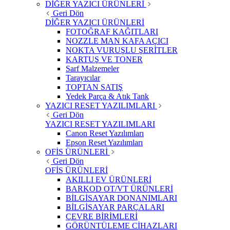
DİĞER YAZICI ÜRÜNLERİ
Geri Dön
DİĞER YAZICI ÜRÜNLERİ
FOTOĞRAF KAĞITLARI
NOZZLE MAN KAFA AÇICI
NOKTA VURUŞLU ŞERİTLER
KARTUŞ VE TONER
Sarf Malzemeler
Tarayıcılar
TOPTAN SATIŞ
Yedek Parça & Atık Tank
YAZICI RESET YAZILIMLARI
Geri Dön
YAZICI RESET YAZILIMLARI
Canon Reset Yazılımları
Epson Reset Yazılımları
OFİS ÜRÜNLERİ
Geri Dön
OFİS ÜRÜNLERİ
AKILLI EV ÜRÜNLERİ
BARKOD OT/VT ÜRÜNLERİ
BİLGİSAYAR DONANIMLARI
BİLGİSAYAR PARÇALARI
ÇEVRE BİRİMLERİ
GÖRÜNTÜLEME CİHAZLARI