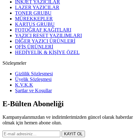
INKJET YAZICILAR
LAZER YAZICILAR
TONER GRUBU
MÜREKKEPLER
KARTUŞ GRUBU
FOTOĞRAF KAĞITLARI
YAZICI RESET YAZILIMLARI
DİĞER YAZICI ÜRÜNLERİ
OFİS ÜRÜNLERİ
HEDİYELİK & KİŞİYE ÖZEL
Sözleşmeler
Gizlilik Sözleşmesi
Üyelik Sözleşmesi
K.V.K.K
Şartlar ve Koşullar
E-Bülten Aboneliği
Kampanyalarımızdan ve indirimlerimizden güncel olarak haberdar
olmak için hemen abone olun.
KAYIT OL