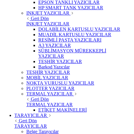
EPSON TANKLI YAZICILAR
HP SMART TANK YAZICILAR
INKJET YAZICILAR
Geri Dön
INKJET YAZICILAR
DOLABİLEN KARTUŞLU YAZICILAR
MUADİL KARTUŞLU YAZICILAR
RESİMLİ PASTA YAZICILARI
A3 YAZICILAR
SÜBLİMASYON MÜREKKEPLİ
YAZICILAR
TEŞHİR YAZICILAR
Barkod Yazıcılar
TEŞHİR YAZICILAR
MOBİL YAZICILAR
NOKTA VURUŞLU YAZICILAR
PLOTTER YAZICILAR
TERMAL YAZICILAR
Geri Dön
TERMAL YAZICILAR
ETİKET MAKİNELERİ
TARAYICILAR
Geri Dön
TARAYICILAR
Belge Tarayıcılar