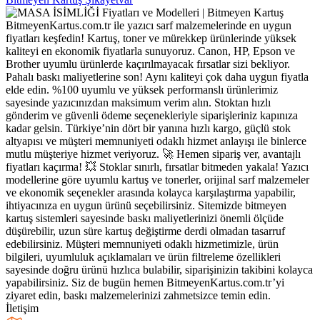
BitmeyenKartus.com.tr ile yazıcı sarf malzemelerinde en uygun
fiyatları keşfedin! Kartuş, toner ve mürekkep ürünlerinde yüksek
kaliteyi en ekonomik fiyatlarla sunuyoruz. Canon, HP, Epson ve
Brother uyumlu ürünlerde kaçırılmayacak fırsatlar sizi bekliyor.
Pahalı baskı maliyetlerine son! Aynı kaliteyi çok daha uygun fiyatla
elde edin. %100 uyumlu ve yüksek performanslı ürünlerimiz
sayesinde yazıcınızdan maksimum verim alın. Stoktan hızlı
gönderim ve güvenli ödeme seçenekleriyle siparişleriniz kapınıza
kadar gelsin. Türkiye’nin dört bir yanına hızlı kargo, güçlü stok
altyapısı ve müşteri memnuniyeti odaklı hizmet anlayışı ile binlerce
mutlu müşteriye hizmet veriyoruz. 🚀 Hemen sipariş ver, avantajlı
fiyatları kaçırma! 💥 Stoklar sınırlı, fırsatlar bitmeden yakala! Yazıcı
modellerine göre uyumlu kartuş ve tonerler, orijinal sarf malzemeler
ve ekonomik seçenekler arasında kolayca karşılaştırma yapabilir,
ihtiyacınıza en uygun ürünü seçebilirsiniz. Sitemizde bitmeyen
kartuş sistemleri sayesinde baskı maliyetlerinizi önemli ölçüde
düşürebilir, uzun süre kartuş değiştirme derdi olmadan tasarruf
edebilirsiniz. Müşteri memnuniyeti odaklı hizmetimizle, ürün
bilgileri, uyumluluk açıklamaları ve ürün filtreleme özellikleri
sayesinde doğru ürünü hızlıca bulabilir, siparişinizin takibini kolayca
yapabilirsiniz. Siz de bugün hemen BitmeyenKartus.com.tr’yi
ziyaret edin, baskı malzemelerinizi zahmetsizce temin edin.
İletişim