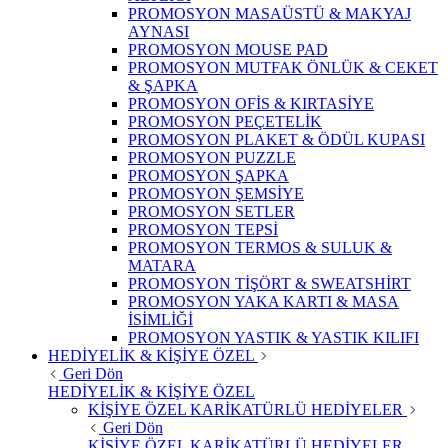
PROMOSYON MASAÜSTÜ & MAKYAJ
AYNASI
PROMOSYON MOUSE PAD
PROMOSYON MUTFAK ÖNLÜK & CEKET
& ŞAPKA
PROMOSYON OFİS & KIRTASİYE
PROMOSYON PEÇETELİK
PROMOSYON PLAKET & ÖDÜL KUPASI
PROMOSYON PUZZLE
PROMOSYON ŞAPKA
PROMOSYON ŞEMSİYE
PROMOSYON SETLER
PROMOSYON TEPSİ
PROMOSYON TERMOS & SULUK &
MATARA
PROMOSYON TİŞÖRT & SWEATSHİRT
PROMOSYON YAKA KARTI & MASA
İSİMLİĞİ
PROMOSYON YASTIK & YASTIK KILIFI
HEDİYELİK & KİŞİYE ÖZEL
Geri Dön
HEDİYELİK & KİŞİYE ÖZEL
KİŞİYE ÖZEL KARİKATÜRLÜ HEDİYELER
Geri Dön
KİŞİYE ÖZEL KARİKATÜRLÜ HEDİYELER