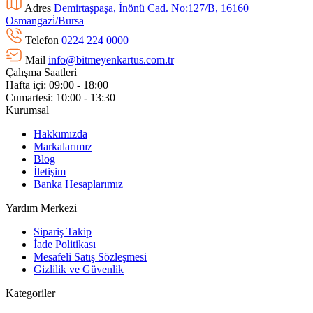
Adres
Demirtaşpaşa, İnönü Cad. No:127/B, 16160
Osmangazi̇/Bursa
Telefon
0224 224 0000
Mail
info@bitmeyenkartus.com.tr
Çalışma Saatleri
Hafta içi: 09:00 - 18:00
Cumartesi: 10:00 - 13:30
Kurumsal
Hakkımızda
Markalarımız
Blog
İletişim
Banka Hesaplarımız
Yardım Merkezi
Sipariş Takip
İade Politikası
Mesafeli Satış Sözleşmesi
Gizlilik ve Güvenlik
Kategoriler