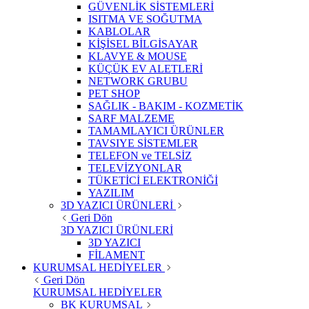
GÜVENLİK SİSTEMLERİ
ISITMA VE SOĞUTMA
KABLOLAR
KİŞİSEL BİLGİSAYAR
KLAVYE & MOUSE
KÜÇÜK EV ALETLERİ
NETWORK GRUBU
PET SHOP
SAĞLIK - BAKIM - KOZMETİK
SARF MALZEME
TAMAMLAYICI ÜRÜNLER
TAVSIYE SİSTEMLER
TELEFON ve TELSİZ
TELEVİZYONLAR
TÜKETİCİ ELEKTRONİĞİ
YAZILIM
3D YAZICI ÜRÜNLERİ
Geri Dön
3D YAZICI ÜRÜNLERİ
3D YAZICI
FİLAMENT
KURUMSAL HEDİYELER
Geri Dön
KURUMSAL HEDİYELER
BK KURUMSAL