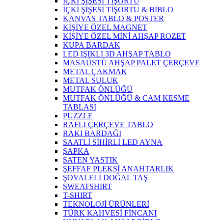
İÇKİ ŞİŞESİ TİŞORTU
İÇKİ ŞİŞESİ TİŞORTU & BİBLO
KANVAS TABLO & POSTER
KİŞİYE ÖZEL MAGNET
KİŞİYE ÖZEL MİNİ AHŞAP ROZET
KUPA BARDAK
LED IŞIKLI 3D AHŞAP TABLO
MASAÜSTÜ AHŞAP PALET ÇERÇEVE
METAL ÇAKMAK
METAL SULUK
MUTFAK ÖNLÜĞÜ
MUTFAK ÖNLÜĞÜ & CAM KESME
TABLASI
PUZZLE
RAFLI ÇERÇEVE TABLO
RAKI BARDAĞI
SAATLİ SİHİRLİ LED AYNA
ŞAPKA
SATEN YASTIK
ŞEFFAF PLEKSİ ANAHTARLIK
ŞOVALELİ DOĞAL TAŞ
SWEATSHIRT
T-SHIRT
TEKNOLOJİ ÜRÜNLERİ
TÜRK KAHVESİ FİNCANI