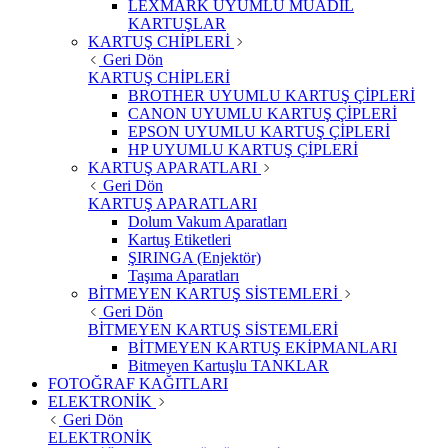
LEXMARK UYUMLU MUADİL
KARTUŞLAR
KARTUŞ CHİPLERİ
Geri Dön
KARTUŞ CHİPLERİ
BROTHER UYUMLU KARTUŞ ÇİPLERİ
CANON UYUMLU KARTUŞ ÇİPLERİ
EPSON UYUMLU KARTUŞ ÇİPLERİ
HP UYUMLU KARTUŞ ÇİPLERİ
KARTUŞ APARATLARI
Geri Dön
KARTUŞ APARATLARI
Dolum Vakum Aparatları
Kartuş Etiketleri
ŞIRINGA (Enjektör)
Taşıma Aparatları
BİTMEYEN KARTUŞ SİSTEMLERİ
Geri Dön
BİTMEYEN KARTUŞ SİSTEMLERİ
BİTMEYEN KARTUŞ EKİPMANLARI
Bitmeyen Kartuşlu TANKLAR
FOTOĞRAF KAĞITLARI
ELEKTRONİK
Geri Dön
ELEKTRONİK