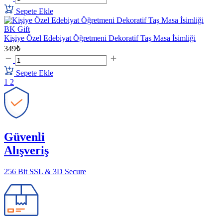
Sepete Ekle
BK Gift
Kişiye Özel Edebiyat Öğretmeni Dekoratif Taş Masa İsimliği
349₺
Sepete Ekle
1
2
Güvenli
Alışveriş
256 Bit SSL & 3D Secure