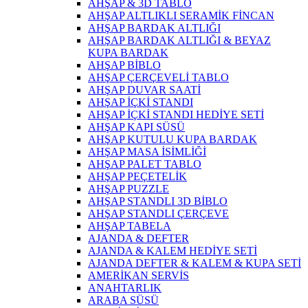
AHŞAP & 3D TABLO
AHŞAP ALTLIKLI SERAMİK FİNCAN
AHŞAP BARDAK ALTLIĞI
AHŞAP BARDAK ALTLIĞI & BEYAZ
KUPA BARDAK
AHŞAP BİBLO
AHŞAP ÇERÇEVELİ TABLO
AHŞAP DUVAR SAATİ
AHŞAP İÇKİ STANDI
AHŞAP İÇKİ STANDI HEDİYE SETİ
AHŞAP KAPI SÜSÜ
AHŞAP KUTULU KUPA BARDAK
AHŞAP MASA İSİMLİĞİ
AHŞAP PALET TABLO
AHŞAP PEÇETELİK
AHŞAP PUZZLE
AHŞAP STANDLI 3D BİBLO
AHŞAP STANDLI ÇERÇEVE
AHŞAP TABELA
AJANDA & DEFTER
AJANDA & KALEM HEDİYE SETİ
AJANDA DEFTER & KALEM & KUPA SETİ
AMERİKAN SERVİS
ANAHTARLIK
ARABA SÜSÜ