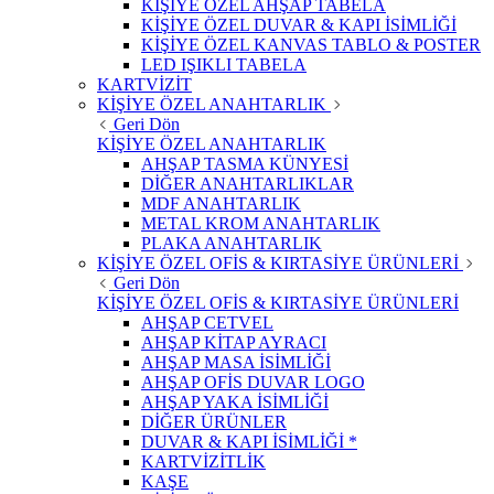
KİŞİYE ÖZEL AHŞAP TABELA
KİŞİYE ÖZEL DUVAR & KAPI İSİMLİĞİ
KİŞİYE ÖZEL KANVAS TABLO & POSTER
LED IŞIKLI TABELA
KARTVİZİT
KİŞİYE ÖZEL ANAHTARLIK
Geri Dön
KİŞİYE ÖZEL ANAHTARLIK
AHŞAP TASMA KÜNYESİ
DİĞER ANAHTARLIKLAR
MDF ANAHTARLIK
METAL KROM ANAHTARLIK
PLAKA ANAHTARLIK
KİŞİYE ÖZEL OFİS & KIRTASİYE ÜRÜNLERİ
Geri Dön
KİŞİYE ÖZEL OFİS & KIRTASİYE ÜRÜNLERİ
AHŞAP CETVEL
AHŞAP KİTAP AYRACI
AHŞAP MASA İSİMLİĞİ
AHŞAP OFİS DUVAR LOGO
AHŞAP YAKA İSİMLİĞİ
DİĞER ÜRÜNLER
DUVAR & KAPI İSİMLİĞİ *
KARTVİZİTLİK
KAŞE