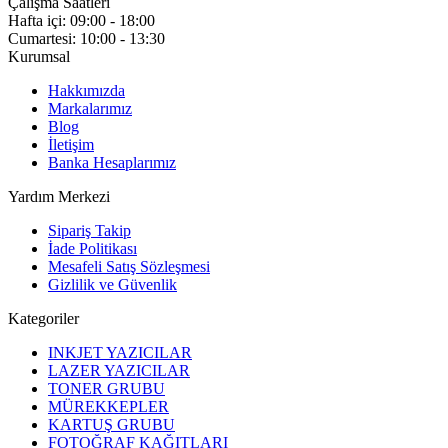
Çalışma Saatleri
Hafta içi: 09:00 - 18:00
Cumartesi: 10:00 - 13:30
Kurumsal
Hakkımızda
Markalarımız
Blog
İletişim
Banka Hesaplarımız
Yardım Merkezi
Sipariş Takip
İade Politikası
Mesafeli Satış Sözleşmesi
Gizlilik ve Güvenlik
Kategoriler
INKJET YAZICILAR
LAZER YAZICILAR
TONER GRUBU
MÜREKKEPLER
KARTUŞ GRUBU
FOTOĞRAF KAĞITLARI