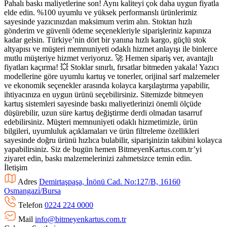
Pahalı baskı maliyetlerine son! Aynı kaliteyi çok daha uygun fiyatla
elde edin. %100 uyumlu ve yüksek performanslı ürünlerimiz
sayesinde yazıcınızdan maksimum verim alın. Stoktan hızlı
gönderim ve güvenli ödeme seçenekleriyle siparişleriniz kapınıza
kadar gelsin. Türkiye’nin dört bir yanına hızlı kargo, güçlü stok
altyapısı ve müşteri memnuniyeti odaklı hizmet anlayışı ile binlerce
mutlu müşteriye hizmet veriyoruz. 🚀 Hemen sipariş ver, avantajlı
fiyatları kaçırma! 💥 Stoklar sınırlı, fırsatlar bitmeden yakala! Yazıcı
modellerine göre uyumlu kartuş ve tonerler, orijinal sarf malzemeler
ve ekonomik seçenekler arasında kolayca karşılaştırma yapabilir,
ihtiyacınıza en uygun ürünü seçebilirsiniz. Sitemizde bitmeyen
kartuş sistemleri sayesinde baskı maliyetlerinizi önemli ölçüde
düşürebilir, uzun süre kartuş değiştirme derdi olmadan tasarruf
edebilirsiniz. Müşteri memnuniyeti odaklı hizmetimizle, ürün
bilgileri, uyumluluk açıklamaları ve ürün filtreleme özellikleri
sayesinde doğru ürünü hızlıca bulabilir, siparişinizin takibini kolayca
yapabilirsiniz. Siz de bugün hemen BitmeyenKartus.com.tr’yi
ziyaret edin, baskı malzemelerinizi zahmetsizce temin edin.
İletişim
Adres
Demirtaşpaşa, İnönü Cad. No:127/B, 16160
Osmangazi̇/Bursa
Telefon
0224 224 0000
Mail
info@bitmeyenkartus.com.tr