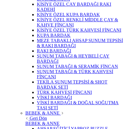
KİŞİYE ÖZEL ÇAY BARDAĞI RAKI
KADEHİ
KİŞİYE ÖZEL KUPA BARDAK
KİŞİYE ÖZEL RENKLİ MİDDLE ÇAY &
KAHVE FİNCANI
KİŞİYE ÖZEL TÜRK KAHVESİ FİNCANI
KUPA BARDAK
MEZE TABAKLI AHŞAP SUNUM TEPSİSİ
& RAKI BARDAĞI
RAKI BARDAĞI
SUNUM TABAĞI & HEYBELİ ÇAY
BARDAĞI
SUNUM TABAĞI & SERAMİK FİNCAN
SUNUM TABAĞI & TÜRK KAHVESİ
FİNCANI
TEKİLA SUNUM TEPSİSİ & SHOT
BARDAK SETİ
TÜRK KAHVESİ FİNCANI
VİSKİ BARDAĞI
VİSKİ BARDAĞI & DOĞAL SOĞUTMA
TAŞI SETİ
BEBEK & ANNE
Geri Dön
BEBEK & ANNE
AHŞAP EĞİTİCİ YAPBOZ PUZZLE