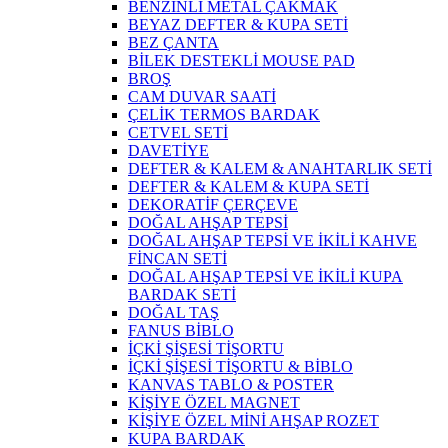
BENZİNLİ METAL ÇAKMAK
BEYAZ DEFTER & KUPA SETİ
BEZ ÇANTA
BİLEK DESTEKLİ MOUSE PAD
BROŞ
CAM DUVAR SAATİ
ÇELİK TERMOS BARDAK
CETVEL SETİ
DAVETİYE
DEFTER & KALEM & ANAHTARLIK SETİ
DEFTER & KALEM & KUPA SETİ
DEKORATİF ÇERÇEVE
DOĞAL AHŞAP TEPSİ
DOĞAL AHŞAP TEPSİ VE İKİLİ KAHVE
FİNCAN SETİ
DOĞAL AHŞAP TEPSİ VE İKİLİ KUPA
BARDAK SETİ
DOĞAL TAŞ
FANUS BİBLO
İÇKİ ŞİŞESİ TİŞORTU
İÇKİ ŞİŞESİ TİŞORTU & BİBLO
KANVAS TABLO & POSTER
KİŞİYE ÖZEL MAGNET
KİŞİYE ÖZEL MİNİ AHŞAP ROZET
KUPA BARDAK