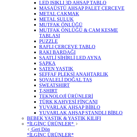
LED IŞIKLI 3D AHŞAP TABLO
MASAÜSTÜ AHŞAP PALET ÇERÇEVE
METAL ÇAKMAK
METAL SULUK
MUTFAK ÖNLÜĞÜ
MUTFAK ÖNLÜĞÜ & CAM KESME
TABLASI
PUZZLE
RAFLI ÇERÇEVE TABLO
RAKI BARDAĞI
SAATLİ SİHİRLİ LED AYNA
ŞAPKA
SATEN YASTIK
ŞEFFAF PLEKSİ ANAHTARLIK
ŞOVALELİ DOĞAL TAŞ
SWEATSHIRT
T-SHIRT
TEKNOLOJİ ÜRÜNLERİ
TÜRK KAHVESİ FİNCANI
YUVARLAK AHŞAP BİBLO
YUVARLAK AHŞAP STANDLI BİBLO
BEBEK YASTIK & YASTIK KILIFI
*İLGİNÇ ÜRÜNLER*
Geri Dön
*İLGİNÇ ÜRÜNLER*