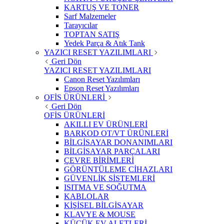
KARTUŞ VE TONER
Sarf Malzemeler
Tarayıcılar
TOPTAN SATIŞ
Yedek Parça & Atık Tank
YAZICI RESET YAZILIMLARI
Geri Dön
YAZICI RESET YAZILIMLARI
Canon Reset Yazılımları
Epson Reset Yazılımları
OFİS ÜRÜNLERİ
Geri Dön
OFİS ÜRÜNLERİ
AKILLI EV ÜRÜNLERİ
BARKOD OT/VT ÜRÜNLERİ
BİLGİSAYAR DONANIMLARI
BİLGİSAYAR PARÇALARI
ÇEVRE BİRİMLERİ
GÖRÜNTÜLEME CİHAZLARI
GÜVENLİK SİSTEMLERİ
ISITMA VE SOĞUTMA
KABLOLAR
KİŞİSEL BİLGİSAYAR
KLAVYE & MOUSE
KÜÇÜK EV ALETLERİ