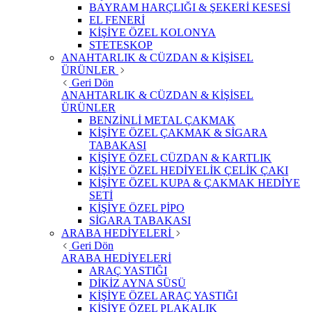
BAYRAM HARÇLIĞI & ŞEKERİ KESESİ
EL FENERİ
KİŞİYE ÖZEL KOLONYA
STETESKOP
ANAHTARLIK & CÜZDAN & KİŞİSEL
ÜRÜNLER
Geri Dön
ANAHTARLIK & CÜZDAN & KİŞİSEL
ÜRÜNLER
BENZİNLİ METAL ÇAKMAK
KİŞİYE ÖZEL ÇAKMAK & SİGARA
TABAKASI
KİŞİYE ÖZEL CÜZDAN & KARTLIK
KİŞİYE ÖZEL HEDİYELİK ÇELİK ÇAKI
KİŞİYE ÖZEL KUPA & ÇAKMAK HEDİYE
SETİ
KİŞİYE ÖZEL PİPO
SİGARA TABAKASI
ARABA HEDİYELERİ
Geri Dön
ARABA HEDİYELERİ
ARAÇ YASTIĞI
DİKİZ AYNA SÜSÜ
KİŞİYE ÖZEL ARAÇ YASTIĞI
KİŞİYE ÖZEL PLAKALIK