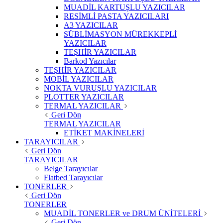
MUADİL KARTUŞLU YAZICILAR
RESİMLİ PASTA YAZICILARI
A3 YAZICILAR
SÜBLİMASYON MÜREKKEPLİ
YAZICILAR
TEŞHİR YAZICILAR
Barkod Yazıcılar
TEŞHİR YAZICILAR
MOBİL YAZICILAR
NOKTA VURUŞLU YAZICILAR
PLOTTER YAZICILAR
TERMAL YAZICILAR
Geri Dön
TERMAL YAZICILAR
ETİKET MAKİNELERİ
TARAYICILAR
Geri Dön
TARAYICILAR
Belge Tarayıcılar
Flatbed Tarayıcılar
TONERLER
Geri Dön
TONERLER
MUADİL TONERLER ve DRUM ÜNİTELERİ
Geri Dön