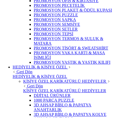
PROMOSYON OFİS & KIRTASİYE
PROMOSYON PEÇETELİK
PROMOSYON PLAKET & ÖDÜL KUPASI
PROMOSYON PUZZLE
PROMOSYON ŞAPKA
PROMOSYON ŞEMSİYE
PROMOSYON SETLER
PROMOSYON TEPSİ
PROMOSYON TERMOS & SULUK &
MATARA
PROMOSYON TİŞÖRT & SWEATSHİRT
PROMOSYON YAKA KARTI & MASA
İSİMLİĞİ
PROMOSYON YASTIK & YASTIK KILIFI
HEDİYELİK & KİŞİYE ÖZEL
Geri Dön
HEDİYELİK & KİŞİYE ÖZEL
KİŞİYE ÖZEL KARİKATÜRLÜ HEDİYELER
Geri Dön
KİŞİYE ÖZEL KARİKATÜRLÜ HEDİYELER
DİJİTAL ÜRÜNLER
1000 PARÇA PUZZLE
3D AHŞAP BİBLO & PAPATYA
ANAHTARLIK
3D AHŞAP BİBLO & PAPATYA KOLYE