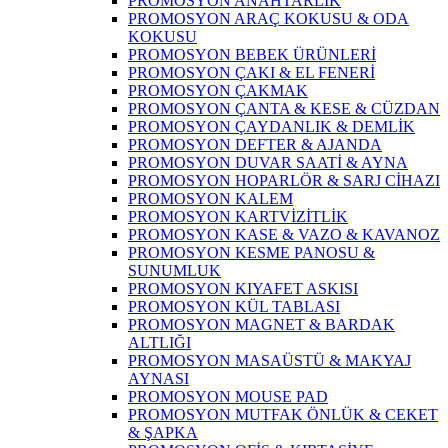
PROMOSYON ANAHTARLIK
PROMOSYON ARAÇ KOKUSU & ODA
KOKUSU
PROMOSYON BEBEK ÜRÜNLERİ
PROMOSYON ÇAKI & EL FENERİ
PROMOSYON ÇAKMAK
PROMOSYON ÇANTA & KESE & CÜZDAN
PROMOSYON ÇAYDANLIK & DEMLİK
PROMOSYON DEFTER & AJANDA
PROMOSYON DUVAR SAATİ & AYNA
PROMOSYON HOPARLÖR & SARJ CİHAZI
PROMOSYON KALEM
PROMOSYON KARTVİZİTLİK
PROMOSYON KASE & VAZO & KAVANOZ
PROMOSYON KESME PANOSU &
SUNUMLUK
PROMOSYON KIYAFET ASKISI
PROMOSYON KÜL TABLASI
PROMOSYON MAGNET & BARDAK
ALTLIĞI
PROMOSYON MASAÜSTÜ & MAKYAJ
AYNASI
PROMOSYON MOUSE PAD
PROMOSYON MUTFAK ÖNLÜK & CEKET
& ŞAPKA