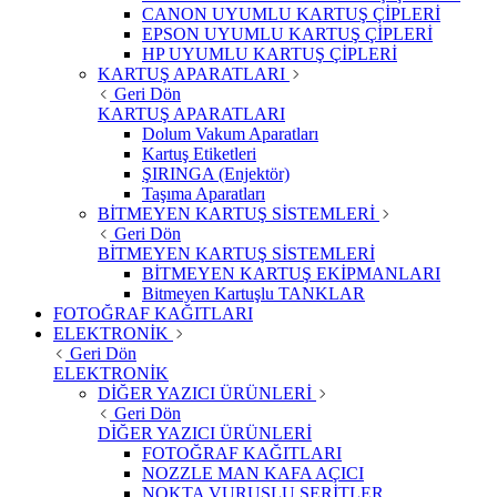
CANON UYUMLU KARTUŞ ÇİPLERİ
EPSON UYUMLU KARTUŞ ÇİPLERİ
HP UYUMLU KARTUŞ ÇİPLERİ
KARTUŞ APARATLARI
Geri Dön
KARTUŞ APARATLARI
Dolum Vakum Aparatları
Kartuş Etiketleri
ŞIRINGA (Enjektör)
Taşıma Aparatları
BİTMEYEN KARTUŞ SİSTEMLERİ
Geri Dön
BİTMEYEN KARTUŞ SİSTEMLERİ
BİTMEYEN KARTUŞ EKİPMANLARI
Bitmeyen Kartuşlu TANKLAR
FOTOĞRAF KAĞITLARI
ELEKTRONİK
Geri Dön
ELEKTRONİK
DİĞER YAZICI ÜRÜNLERİ
Geri Dön
DİĞER YAZICI ÜRÜNLERİ
FOTOĞRAF KAĞITLARI
NOZZLE MAN KAFA AÇICI
NOKTA VURUŞLU ŞERİTLER