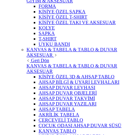
GİYİM & AKSESUAR
FORMA
KİŞİYE ÖZEL ŞAPKA
KİŞİYE ÖZEL T-SHIRT
KİŞİYE ÖZEL TAKI VE AKSESUAR
KOLYE
ŞAPKA
T-SHIRT
UYKU BANDI
KANVAS & TABELA & TABLO & DUVAR
AKSESUAR
Geri Dön
KANVAS & TABELA & TABLO & DUVAR
AKSESUAR
KİŞİYE ÖZEL 3D & AHŞAP TABLO
AHŞAP BİLGİ & UYARI LEVHALARI
AHŞAP DUVAR LEVHASI
AHŞAP DUVAR OBJELERİ
AHŞAP DUVAR TAKVİMİ
AHŞAP DUVAR YAZILARI
AHŞAP TABELA
AKRİLİK TABELA
ÇERÇEVELİ TABLO
ÇOCUK ODASI AHŞAP DUVAR SÜSÜ
KANVAS TABLO