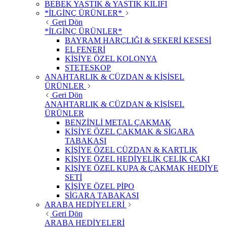
BEBEK YASTIK & YASTIK KILIFI
*İLGİNÇ ÜRÜNLER*
Geri Dön
*İLGİNÇ ÜRÜNLER*
BAYRAM HARÇLIĞI & ŞEKERİ KESESİ
EL FENERİ
KİŞİYE ÖZEL KOLONYA
STETESKOP
ANAHTARLIK & CÜZDAN & KİŞİSEL
ÜRÜNLER
Geri Dön
ANAHTARLIK & CÜZDAN & KİŞİSEL
ÜRÜNLER
BENZİNLİ METAL ÇAKMAK
KİŞİYE ÖZEL ÇAKMAK & SİGARA
TABAKASI
KİŞİYE ÖZEL CÜZDAN & KARTLIK
KİŞİYE ÖZEL HEDİYELİK ÇELİK ÇAKI
KİŞİYE ÖZEL KUPA & ÇAKMAK HEDİYE
SETİ
KİŞİYE ÖZEL PİPO
SİGARA TABAKASI
ARABA HEDİYELERİ
Geri Dön
ARABA HEDİYELERİ