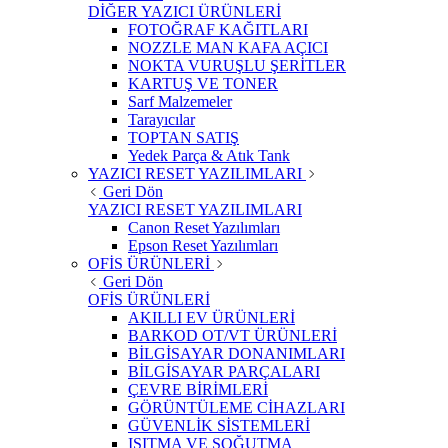
DİĞER YAZICI ÜRÜNLERİ
FOTOĞRAF KAĞITLARI
NOZZLE MAN KAFA AÇICI
NOKTA VURUŞLU ŞERİTLER
KARTUŞ VE TONER
Sarf Malzemeler
Tarayıcılar
TOPTAN SATIŞ
Yedek Parça & Atık Tank
YAZICI RESET YAZILIMLARI
Geri Dön
YAZICI RESET YAZILIMLARI
Canon Reset Yazılımları
Epson Reset Yazılımları
OFİS ÜRÜNLERİ
Geri Dön
OFİS ÜRÜNLERİ
AKILLI EV ÜRÜNLERİ
BARKOD OT/VT ÜRÜNLERİ
BİLGİSAYAR DONANIMLARI
BİLGİSAYAR PARÇALARI
ÇEVRE BİRİMLERİ
GÖRÜNTÜLEME CİHAZLARI
GÜVENLİK SİSTEMLERİ
ISITMA VE SOĞUTMA