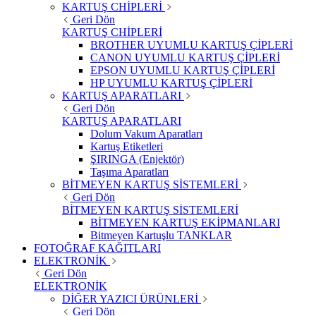
KARTUŞ CHİPLERİ
Geri Dön
KARTUŞ CHİPLERİ
BROTHER UYUMLU KARTUŞ ÇİPLERİ
CANON UYUMLU KARTUŞ ÇİPLERİ
EPSON UYUMLU KARTUŞ ÇİPLERİ
HP UYUMLU KARTUŞ ÇİPLERİ
KARTUŞ APARATLARI
Geri Dön
KARTUŞ APARATLARI
Dolum Vakum Aparatları
Kartuş Etiketleri
ŞIRINGA (Enjektör)
Taşıma Aparatları
BİTMEYEN KARTUŞ SİSTEMLERİ
Geri Dön
BİTMEYEN KARTUŞ SİSTEMLERİ
BİTMEYEN KARTUŞ EKİPMANLARI
Bitmeyen Kartuşlu TANKLAR
FOTOĞRAF KAĞITLARI
ELEKTRONİK
Geri Dön
ELEKTRONİK
DİĞER YAZICI ÜRÜNLERİ
Geri Dön