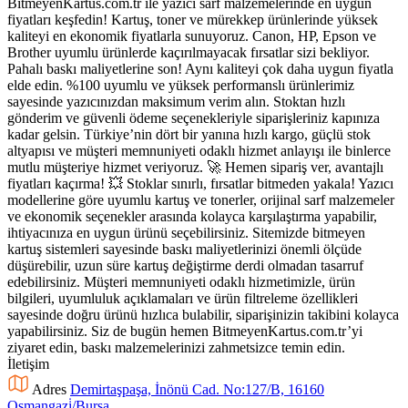
BitmeyenKartus.com.tr ile yazıcı sarf malzemelerinde en uygun
fiyatları keşfedin! Kartuş, toner ve mürekkep ürünlerinde yüksek
kaliteyi en ekonomik fiyatlarla sunuyoruz. Canon, HP, Epson ve
Brother uyumlu ürünlerde kaçırılmayacak fırsatlar sizi bekliyor.
Pahalı baskı maliyetlerine son! Aynı kaliteyi çok daha uygun fiyatla
elde edin. %100 uyumlu ve yüksek performanslı ürünlerimiz
sayesinde yazıcınızdan maksimum verim alın. Stoktan hızlı
gönderim ve güvenli ödeme seçenekleriyle siparişleriniz kapınıza
kadar gelsin. Türkiye’nin dört bir yanına hızlı kargo, güçlü stok
altyapısı ve müşteri memnuniyeti odaklı hizmet anlayışı ile binlerce
mutlu müşteriye hizmet veriyoruz. 🚀 Hemen sipariş ver, avantajlı
fiyatları kaçırma! 💥 Stoklar sınırlı, fırsatlar bitmeden yakala! Yazıcı
modellerine göre uyumlu kartuş ve tonerler, orijinal sarf malzemeler
ve ekonomik seçenekler arasında kolayca karşılaştırma yapabilir,
ihtiyacınıza en uygun ürünü seçebilirsiniz. Sitemizde bitmeyen
kartuş sistemleri sayesinde baskı maliyetlerinizi önemli ölçüde
düşürebilir, uzun süre kartuş değiştirme derdi olmadan tasarruf
edebilirsiniz. Müşteri memnuniyeti odaklı hizmetimizle, ürün
bilgileri, uyumluluk açıklamaları ve ürün filtreleme özellikleri
sayesinde doğru ürünü hızlıca bulabilir, siparişinizin takibini kolayca
yapabilirsiniz. Siz de bugün hemen BitmeyenKartus.com.tr’yi
ziyaret edin, baskı malzemelerinizi zahmetsizce temin edin.
İletişim
Adres
Demirtaşpaşa, İnönü Cad. No:127/B, 16160
Osmangazi̇/Bursa