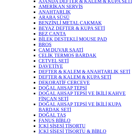
AJANDA DEFTER & KALEM & KUPA SETİ
AMERİKAN SERVİS
ANAHTARLIK
ARABA SÜSÜ
BENZİNLİ METAL ÇAKMAK
BEYAZ DEFTER & KUPA SETİ
BEZ ÇANTA
BİLEK DESTEKLİ MOUSE PAD
BROŞ
CAM DUVAR SAATİ
ÇELİK TERMOS BARDAK
CETVEL SETİ
DAVETİYE
DEFTER & KALEM & ANAHTARLIK SETİ
DEFTER & KALEM & KUPA SETİ
DEKORATİF ÇERÇEVE
DOĞAL AHŞAP TEPSİ
DOĞAL AHŞAP TEPSİ VE İKİLİ KAHVE
FİNCAN SETİ
DOĞAL AHŞAP TEPSİ VE İKİLİ KUPA
BARDAK SETİ
DOĞAL TAŞ
FANUS BİBLO
İÇKİ ŞİŞESİ TİŞORTU
İÇKİ ŞİŞESİ TİŞORTU & BİBLO