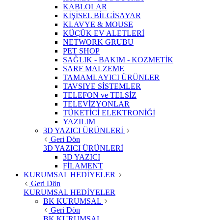
KABLOLAR
KİŞİSEL BİLGİSAYAR
KLAVYE & MOUSE
KÜÇÜK EV ALETLERİ
NETWORK GRUBU
PET SHOP
SAĞLIK - BAKIM - KOZMETİK
SARF MALZEME
TAMAMLAYICI ÜRÜNLER
TAVSIYE SİSTEMLER
TELEFON ve TELSİZ
TELEVİZYONLAR
TÜKETİCİ ELEKTRONİĞİ
YAZILIM
3D YAZICI ÜRÜNLERİ
Geri Dön
3D YAZICI ÜRÜNLERİ
3D YAZICI
FİLAMENT
KURUMSAL HEDİYELER
Geri Dön
KURUMSAL HEDİYELER
BK KURUMSAL
Geri Dön
BK KURUMSAL