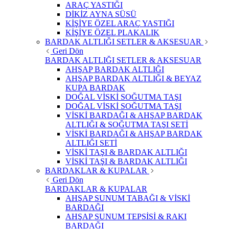
ARAÇ YASTIĞI
DİKİZ AYNA SÜSÜ
KİŞİYE ÖZEL ARAÇ YASTIĞI
KİŞİYE ÖZEL PLAKALIK
BARDAK ALTLIĞI SETLER & AKSESUAR
Geri Dön
BARDAK ALTLIĞI SETLER & AKSESUAR
AHŞAP BARDAK ALTLIĞI
AHŞAP BARDAK ALTLIĞI & BEYAZ
KUPA BARDAK
DOĞAL VİSKİ SOĞUTMA TAŞI
DOĞAL VİSKİ SOĞUTMA TAŞI
VİSKİ BARDAĞI & AHŞAP BARDAK
ALTLIĞI & SOĞUTMA TAŞI SETİ
VİSKİ BARDAĞI & AHŞAP BARDAK
ALTLIĞI SETİ
VİSKİ TAŞI & BARDAK ALTLIĞI
VİSKİ TAŞI & BARDAK ALTLIĞI
BARDAKLAR & KUPALAR
Geri Dön
BARDAKLAR & KUPALAR
AHŞAP SUNUM TABAĞI & VİSKİ
BARDAĞI
AHŞAP SUNUM TEPSİSİ & RAKI
BARDAĞI