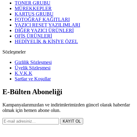
TONER GRUBU
MÜREKKEPLER
KARTUŞ GRUBU
FOTOĞRAF KAĞITLARI
YAZICI RESET YAZILIMLARI
DİĞER YAZICI ÜRÜNLERİ
OFİS ÜRÜNLERİ
HEDİYELİK & KİŞİYE ÖZEL
Sözleşmeler
Gizlilik Sözleşmesi
Üyelik Sözleşmesi
K.V.K.K
Şartlar ve Koşullar
E-Bülten Aboneliği
Kampanyalarımızdan ve indirimlerimizden güncel olarak haberdar
olmak için hemen abone olun.
KAYIT OL