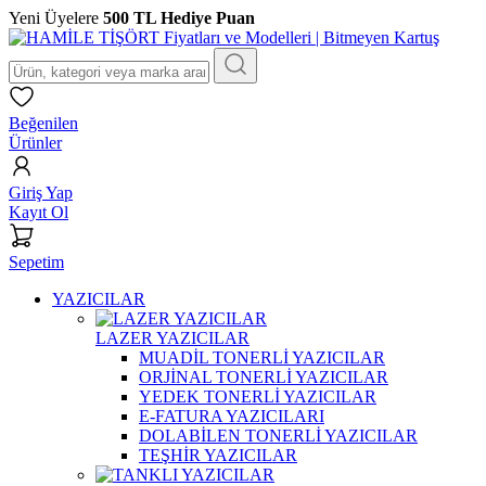
Yeni Üyelere
500 TL Hediye Puan
Beğenilen
Ürünler
Giriş Yap
Kayıt Ol
Sepetim
YAZICILAR
LAZER YAZICILAR
MUADİL TONERLİ YAZICILAR
ORJİNAL TONERLİ YAZICILAR
YEDEK TONERLİ YAZICILAR
E-FATURA YAZICILARI
DOLABİLEN TONERLİ YAZICILAR
TEŞHİR YAZICILAR