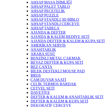
AHŞAP MASA İSİMLİĞİ
AHŞAP PALET TABLO
AHŞAP PEÇETELİK
AHŞAP PUZZLE
AHŞAP STANDLI 3D BİBLO
AHŞAP STANDLI ÇERÇEVE
AHŞAP TABELA
AJANDA & DEFTER
AJANDA & KALEM HEDİYE SETİ
AJANDA DEFTER & KALEM & KUPA SETİ
AMERİKAN SERVİS
ANAHTARLIK
ARABA SÜSÜ
BENZİNLİ METAL ÇAKMAK
BEYAZ DEFTER & KUPA SETİ
BEZ ÇANTA
BİLEK DESTEKLİ MOUSE PAD
BROŞ
CAM DUVAR SAATİ
ÇELİK TERMOS BARDAK
CETVEL SETİ
DAVETİYE
DEFTER & KALEM & ANAHTARLIK SETİ
DEFTER & KALEM & KUPA SETİ
DEKORATİF ÇERÇEVE