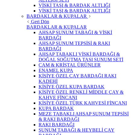
VİSKİ TAŞI & BARDAK ALTLIĞI
VİSKİ TAŞI & BARDAK ALTLIĞI
BARDAKLAR & KUPALAR
Geri Dön
BARDAKLAR & KUPALAR
AHŞAP SUNUM TABAĞI & VİSKİ
BARDAĞI
AHŞAP SUNUM TEPSİSİ & RAKI
BARDAĞI
AHŞAP TABAKLI VİSKİ BARDAĞI &
DOĞAL SOĞUTMA TAŞI SUNUM SETİ
CAM & KRİSTAL ÜRÜNLER
ENAMEL KUPA
KİŞİYE ÖZEL ÇAY BARDAĞI RAKI
KADEHİ
KİŞİYE ÖZEL KUPA BARDAK
KİŞİYE ÖZEL RENKLİ MİDDLE ÇAY &
KAHVE FİNCANI
KİŞİYE ÖZEL TÜRK KAHVESİ FİNCANI
KUPA BARDAK
MEZE TABAKLI AHŞAP SUNUM TEPSİSİ
& RAKI BARDAĞI
RAKI BARDAĞI
SUNUM TABAĞI & HEYBELİ ÇAY