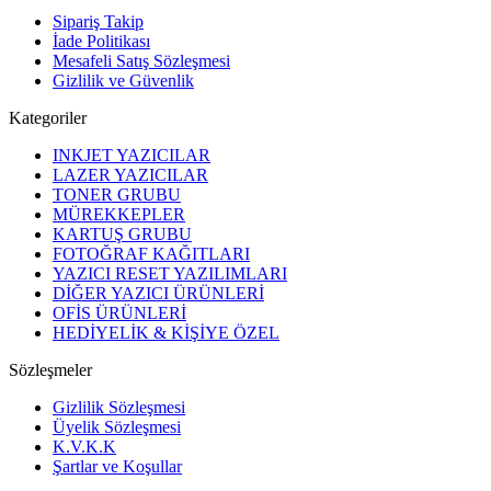
Sipariş Takip
İade Politikası
Mesafeli Satış Sözleşmesi
Gizlilik ve Güvenlik
Kategoriler
INKJET YAZICILAR
LAZER YAZICILAR
TONER GRUBU
MÜREKKEPLER
KARTUŞ GRUBU
FOTOĞRAF KAĞITLARI
YAZICI RESET YAZILIMLARI
DİĞER YAZICI ÜRÜNLERİ
OFİS ÜRÜNLERİ
HEDİYELİK & KİŞİYE ÖZEL
Sözleşmeler
Gizlilik Sözleşmesi
Üyelik Sözleşmesi
K.V.K.K
Şartlar ve Koşullar