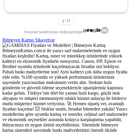
Yorumlar tarafımızdan doğrulanmıştır.
Bitmeyen Kartuş Şikayetvar
BitmeyenKartus.com.tr ile yazıcı sarf malzemelerinde en uygun
fiyatları keşfedin! Kartuş, toner ve mürekkep ürünlerinde yüksek
kaliteyi en ekonomik fiyatlarla sunuyoruz. Canon, HP, Epson ve
Brother uyumlu ürünlerde kaçırılmayacak fırsatlar sizi bekliyor.
Pahalı baskı maliyetlerine son! Aynı kaliteyi çok daha uygun fiyatla
elde edin. %100 uyumlu ve yüksek performanslı ürünlerimiz
sayesinde yazıcınızdan maksimum verim alın. Stoktan hızlı
gönderim ve güvenli ödeme seçenekleriyle siparişleriniz kapınıza
kadar gelsin. Türkiye’nin dört bir yanına hızlı kargo, güçlü stok
altyapısı ve müşteri memnuniyeti odaklı hizmet anlayışı ile binlerce
mutlu müşteriye hizmet veriyoruz. 🚀 Hemen sipariş ver, avantajlı
fiyatları kaçırma! 💥 Stoklar sınırlı, fırsatlar bitmeden yakala! Yazıcı
modellerine göre uyumlu kartuş ve tonerler, orijinal sarf malzemeler
ve ekonomik seçenekler arasında kolayca karşılaştırma yapabilir,
ihtiyacınıza en uygun ürünü seçebilirsiniz. Sitemizde bitmeyen
kartuş sistemleri sayesinde baskı maliyetlerinizi önemli ölçüde