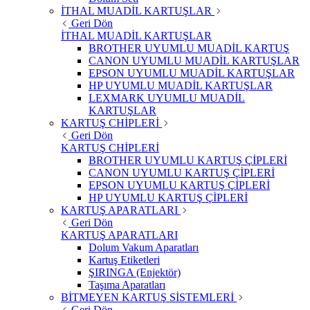
İTHAL MUADİL KARTUŞLAR
Geri Dön
İTHAL MUADİL KARTUŞLAR
BROTHER UYUMLU MUADİL KARTUŞ
CANON UYUMLU MUADİL KARTUŞLAR
EPSON UYUMLU MUADİL KARTUŞLAR
HP UYUMLU MUADİL KARTUŞLAR
LEXMARK UYUMLU MUADİL
KARTUŞLAR
KARTUŞ CHİPLERİ
Geri Dön
KARTUŞ CHİPLERİ
BROTHER UYUMLU KARTUŞ ÇİPLERİ
CANON UYUMLU KARTUŞ ÇİPLERİ
EPSON UYUMLU KARTUŞ ÇİPLERİ
HP UYUMLU KARTUŞ ÇİPLERİ
KARTUŞ APARATLARI
Geri Dön
KARTUŞ APARATLARI
Dolum Vakum Aparatları
Kartuş Etiketleri
ŞIRINGA (Enjektör)
Taşıma Aparatları
BİTMEYEN KARTUŞ SİSTEMLERİ
Geri Dön