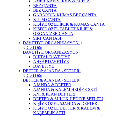
AMERİKAN SERVİS & SUPLA
BEZ ÇANTA
BEZ ÇANTA
GABARDİN KUMAŞ BEZ ÇANTA
KİLİM ÇANTA
KİŞİYE ÖZEL İPEK & KUMAŞ ÇANTA
KİŞİYE ÖZEL TABLET KILIFI &
ORGANİZER ÇANTA
SIRT ÇANTASI
DAVETİYE ORGANİZASYON
Geri Dön
DAVETİYE ORGANİZASYON
DİJİTAL DAVETİYE
AHŞAP DAVETİYE
DAVETİYE
DEFTER & AJANDA - SETLER
Geri Dön
DEFTER & AJANDA - SETLER
AJANDA & DEFTER
AJANDA & KALEM HEDİYE SETİ
ANI & PLAN DEFTERİ
DEFTER & SULUK HEDİYE SETLERİ
KİŞİYE ÖZEL AJANDA & DEFTER
KİŞİYE ÖZEL DEFTER & KALEM &
KALEMLİK SETİ