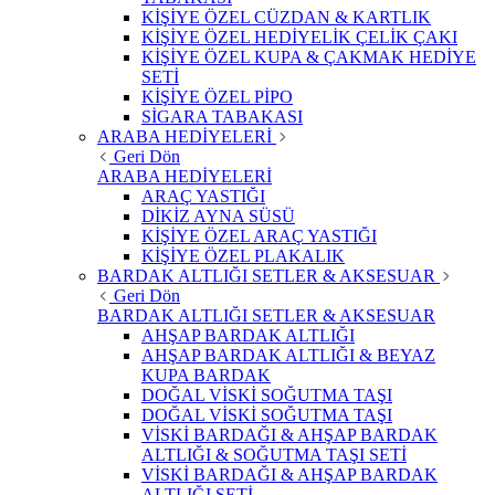
KİŞİYE ÖZEL CÜZDAN & KARTLIK
KİŞİYE ÖZEL HEDİYELİK ÇELİK ÇAKI
KİŞİYE ÖZEL KUPA & ÇAKMAK HEDİYE
SETİ
KİŞİYE ÖZEL PİPO
SİGARA TABAKASI
ARABA HEDİYELERİ
Geri Dön
ARABA HEDİYELERİ
ARAÇ YASTIĞI
DİKİZ AYNA SÜSÜ
KİŞİYE ÖZEL ARAÇ YASTIĞI
KİŞİYE ÖZEL PLAKALIK
BARDAK ALTLIĞI SETLER & AKSESUAR
Geri Dön
BARDAK ALTLIĞI SETLER & AKSESUAR
AHŞAP BARDAK ALTLIĞI
AHŞAP BARDAK ALTLIĞI & BEYAZ
KUPA BARDAK
DOĞAL VİSKİ SOĞUTMA TAŞI
DOĞAL VİSKİ SOĞUTMA TAŞI
VİSKİ BARDAĞI & AHŞAP BARDAK
ALTLIĞI & SOĞUTMA TAŞI SETİ
VİSKİ BARDAĞI & AHŞAP BARDAK
ALTLIĞI SETİ