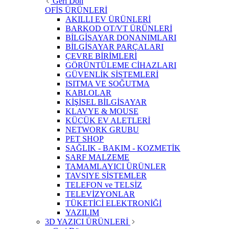
Geri Dön
OFİS ÜRÜNLERİ
AKILLI EV ÜRÜNLERİ
BARKOD OT/VT ÜRÜNLERİ
BİLGİSAYAR DONANIMLARI
BİLGİSAYAR PARÇALARI
ÇEVRE BİRİMLERİ
GÖRÜNTÜLEME CİHAZLARI
GÜVENLİK SİSTEMLERİ
ISITMA VE SOĞUTMA
KABLOLAR
KİŞİSEL BİLGİSAYAR
KLAVYE & MOUSE
KÜÇÜK EV ALETLERİ
NETWORK GRUBU
PET SHOP
SAĞLIK - BAKIM - KOZMETİK
SARF MALZEME
TAMAMLAYICI ÜRÜNLER
TAVSIYE SİSTEMLER
TELEFON ve TELSİZ
TELEVİZYONLAR
TÜKETİCİ ELEKTRONİĞİ
YAZILIM
3D YAZICI ÜRÜNLERİ