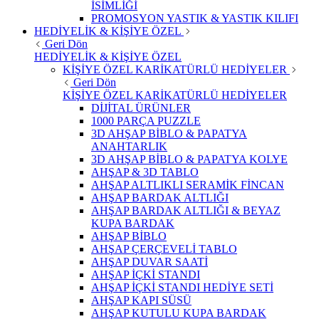
İSİMLİĞİ
PROMOSYON YASTIK & YASTIK KILIFI
HEDİYELİK & KİŞİYE ÖZEL
Geri Dön
HEDİYELİK & KİŞİYE ÖZEL
KİŞİYE ÖZEL KARİKATÜRLÜ HEDİYELER
Geri Dön
KİŞİYE ÖZEL KARİKATÜRLÜ HEDİYELER
DİJİTAL ÜRÜNLER
1000 PARÇA PUZZLE
3D AHŞAP BİBLO & PAPATYA
ANAHTARLIK
3D AHŞAP BİBLO & PAPATYA KOLYE
AHŞAP & 3D TABLO
AHŞAP ALTLIKLI SERAMİK FİNCAN
AHŞAP BARDAK ALTLIĞI
AHŞAP BARDAK ALTLIĞI & BEYAZ
KUPA BARDAK
AHŞAP BİBLO
AHŞAP ÇERÇEVELİ TABLO
AHŞAP DUVAR SAATİ
AHŞAP İÇKİ STANDI
AHŞAP İÇKİ STANDI HEDİYE SETİ
AHŞAP KAPI SÜSÜ
AHŞAP KUTULU KUPA BARDAK