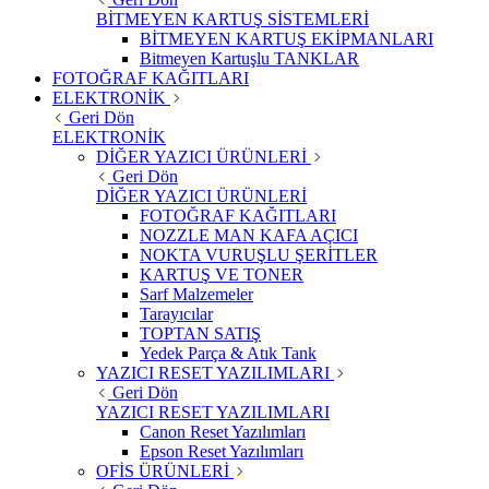
BİTMEYEN KARTUŞ SİSTEMLERİ
BİTMEYEN KARTUŞ EKİPMANLARI
Bitmeyen Kartuşlu TANKLAR
FOTOĞRAF KAĞITLARI
ELEKTRONİK
Geri Dön
ELEKTRONİK
DİĞER YAZICI ÜRÜNLERİ
Geri Dön
DİĞER YAZICI ÜRÜNLERİ
FOTOĞRAF KAĞITLARI
NOZZLE MAN KAFA AÇICI
NOKTA VURUŞLU ŞERİTLER
KARTUŞ VE TONER
Sarf Malzemeler
Tarayıcılar
TOPTAN SATIŞ
Yedek Parça & Atık Tank
YAZICI RESET YAZILIMLARI
Geri Dön
YAZICI RESET YAZILIMLARI
Canon Reset Yazılımları
Epson Reset Yazılımları
OFİS ÜRÜNLERİ