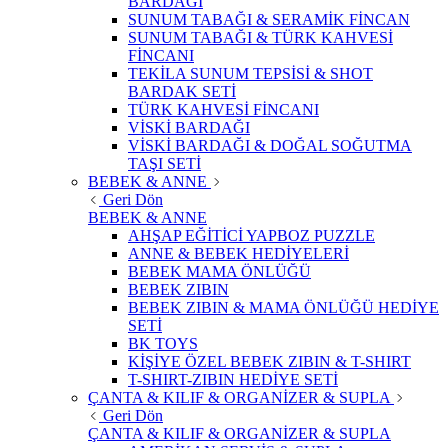
BARDAĞI
SUNUM TABAĞI & SERAMİK FİNCAN
SUNUM TABAĞI & TÜRK KAHVESİ
FİNCANI
TEKİLA SUNUM TEPSİSİ & SHOT
BARDAK SETİ
TÜRK KAHVESİ FİNCANI
VİSKİ BARDAĞI
VİSKİ BARDAĞI & DOĞAL SOĞUTMA
TAŞI SETİ
BEBEK & ANNE
Geri Dön
BEBEK & ANNE
AHŞAP EĞİTİCİ YAPBOZ PUZZLE
ANNE & BEBEK HEDİYELERİ
BEBEK MAMA ÖNLÜĞÜ
BEBEK ZIBIN
BEBEK ZIBIN & MAMA ÖNLÜĞÜ HEDİYE
SETİ
BK TOYS
KİŞİYE ÖZEL BEBEK ZIBIN & T-SHIRT
T-SHIRT-ZIBIN HEDİYE SETİ
ÇANTA & KILIF & ORGANİZER & SUPLA
Geri Dön
ÇANTA & KILIF & ORGANİZER & SUPLA