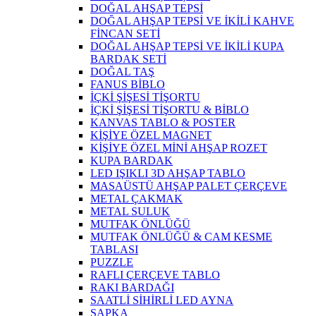
DOĞAL AHŞAP TEPSİ
DOĞAL AHŞAP TEPSİ VE İKİLİ KAHVE
FİNCAN SETİ
DOĞAL AHŞAP TEPSİ VE İKİLİ KUPA
BARDAK SETİ
DOĞAL TAŞ
FANUS BİBLO
İÇKİ ŞİŞESİ TİŞORTU
İÇKİ ŞİŞESİ TİŞORTU & BİBLO
KANVAS TABLO & POSTER
KİŞİYE ÖZEL MAGNET
KİŞİYE ÖZEL MİNİ AHŞAP ROZET
KUPA BARDAK
LED IŞIKLI 3D AHŞAP TABLO
MASAÜSTÜ AHŞAP PALET ÇERÇEVE
METAL ÇAKMAK
METAL SULUK
MUTFAK ÖNLÜĞÜ
MUTFAK ÖNLÜĞÜ & CAM KESME
TABLASI
PUZZLE
RAFLI ÇERÇEVE TABLO
RAKI BARDAĞI
SAATLİ SİHİRLİ LED AYNA
ŞAPKA