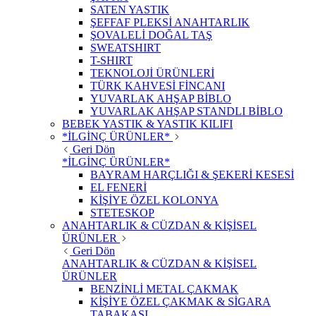
SATEN YASTIK
ŞEFFAF PLEKSİ ANAHTARLIK
ŞOVALELİ DOĞAL TAŞ
SWEATSHIRT
T-SHIRT
TEKNOLOJİ ÜRÜNLERİ
TÜRK KAHVESİ FİNCANI
YUVARLAK AHŞAP BİBLO
YUVARLAK AHŞAP STANDLI BİBLO
BEBEK YASTIK & YASTIK KILIFI
*İLGİNÇ ÜRÜNLER*
Geri Dön
*İLGİNÇ ÜRÜNLER*
BAYRAM HARÇLIĞI & ŞEKERİ KESESİ
EL FENERİ
KİŞİYE ÖZEL KOLONYA
STETESKOP
ANAHTARLIK & CÜZDAN & KİŞİSEL
ÜRÜNLER
Geri Dön
ANAHTARLIK & CÜZDAN & KİŞİSEL
ÜRÜNLER
BENZİNLİ METAL ÇAKMAK
KİŞİYE ÖZEL ÇAKMAK & SİGARA
TABAKASI