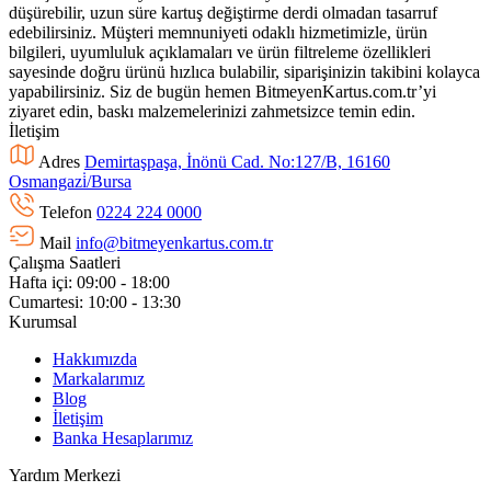
düşürebilir, uzun süre kartuş değiştirme derdi olmadan tasarruf
edebilirsiniz. Müşteri memnuniyeti odaklı hizmetimizle, ürün
bilgileri, uyumluluk açıklamaları ve ürün filtreleme özellikleri
sayesinde doğru ürünü hızlıca bulabilir, siparişinizin takibini kolayca
yapabilirsiniz. Siz de bugün hemen BitmeyenKartus.com.tr’yi
ziyaret edin, baskı malzemelerinizi zahmetsizce temin edin.
İletişim
Adres
Demirtaşpaşa, İnönü Cad. No:127/B, 16160
Osmangazi̇/Bursa
Telefon
0224 224 0000
Mail
info@bitmeyenkartus.com.tr
Çalışma Saatleri
Hafta içi: 09:00 - 18:00
Cumartesi: 10:00 - 13:30
Kurumsal
Hakkımızda
Markalarımız
Blog
İletişim
Banka Hesaplarımız
Yardım Merkezi