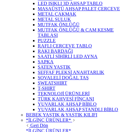
LED IŞIKLI 3D AHŞAP TABLO
MASAÜSTÜ AHŞAP PALET ÇERÇEVE
METAL ÇAKMAK
METAL SULUK
MUTFAK ÖNLÜĞÜ
MUTFAK ÖNLÜĞÜ & CAM KESME
TABLASI
PUZZLE
RAFLI ÇERÇEVE TABLO
RAKI BARDAĞI
SAATLİ SİHİRLİ LED AYNA
ŞAPKA
SATEN YASTIK
ŞEFFAF PLEKSİ ANAHTARLIK
ŞOVALELİ DOĞAL TAŞ
SWEATSHIRT
T-SHIRT
TEKNOLOJİ ÜRÜNLERİ
TÜRK KAHVESİ FİNCANI
YUVARLAK AHŞAP BİBLO
YUVARLAK AHŞAP STANDLI BİBLO
BEBEK YASTIK & YASTIK KILIFI
*İLGİNÇ ÜRÜNLER*
Geri Dön
*İLGİNÇ ÜRÜNLER*