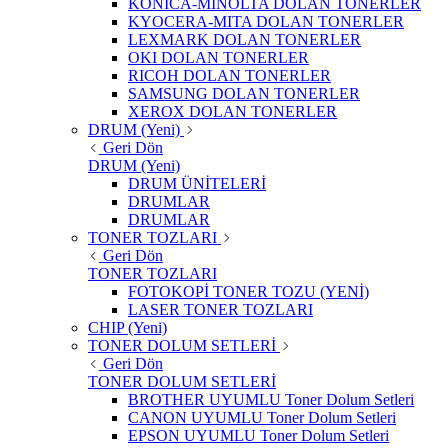
KONICA-MINOLTA DOLAN TONERLER
KYOCERA-MITA DOLAN TONERLER
LEXMARK DOLAN TONERLER
OKI DOLAN TONERLER
RICOH DOLAN TONERLER
SAMSUNG DOLAN TONERLER
XEROX DOLAN TONERLER
DRUM (Yeni)
Geri Dön
DRUM (Yeni)
DRUM ÜNİTELERİ
DRUMLAR
DRUMLAR
TONER TOZLARI
Geri Dön
TONER TOZLARI
FOTOKOPİ TONER TOZU (YENİ)
LASER TONER TOZLARI
CHIP (Yeni)
TONER DOLUM SETLERİ
Geri Dön
TONER DOLUM SETLERİ
BROTHER UYUMLU Toner Dolum Setleri
CANON UYUMLU Toner Dolum Setleri
EPSON UYUMLU Toner Dolum Setleri