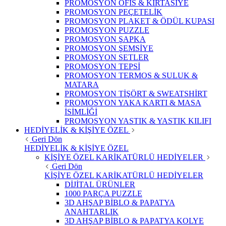
PROMOSYON OFİS & KIRTASİYE
PROMOSYON PEÇETELİK
PROMOSYON PLAKET & ÖDÜL KUPASI
PROMOSYON PUZZLE
PROMOSYON ŞAPKA
PROMOSYON ŞEMSİYE
PROMOSYON SETLER
PROMOSYON TEPSİ
PROMOSYON TERMOS & SULUK &
MATARA
PROMOSYON TİŞÖRT & SWEATSHİRT
PROMOSYON YAKA KARTI & MASA
İSİMLİĞİ
PROMOSYON YASTIK & YASTIK KILIFI
HEDİYELİK & KİŞİYE ÖZEL
Geri Dön
HEDİYELİK & KİŞİYE ÖZEL
KİŞİYE ÖZEL KARİKATÜRLÜ HEDİYELER
Geri Dön
KİŞİYE ÖZEL KARİKATÜRLÜ HEDİYELER
DİJİTAL ÜRÜNLER
1000 PARÇA PUZZLE
3D AHŞAP BİBLO & PAPATYA
ANAHTARLIK
3D AHŞAP BİBLO & PAPATYA KOLYE