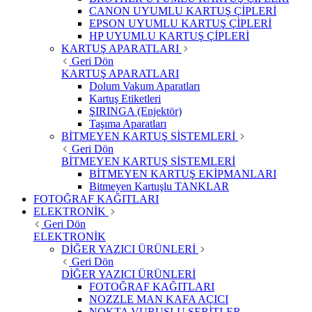
CANON UYUMLU KARTUŞ ÇİPLERİ
EPSON UYUMLU KARTUŞ ÇİPLERİ
HP UYUMLU KARTUŞ ÇİPLERİ
KARTUŞ APARATLARI
Geri Dön
KARTUŞ APARATLARI
Dolum Vakum Aparatları
Kartuş Etiketleri
ŞIRINGA (Enjektör)
Taşıma Aparatları
BİTMEYEN KARTUŞ SİSTEMLERİ
Geri Dön
BİTMEYEN KARTUŞ SİSTEMLERİ
BİTMEYEN KARTUŞ EKİPMANLARI
Bitmeyen Kartuşlu TANKLAR
FOTOĞRAF KAĞITLARI
ELEKTRONİK
Geri Dön
ELEKTRONİK
DİĞER YAZICI ÜRÜNLERİ
Geri Dön
DİĞER YAZICI ÜRÜNLERİ
FOTOĞRAF KAĞITLARI
NOZZLE MAN KAFA AÇICI
NOKTA VURUŞLU ŞERİTLER