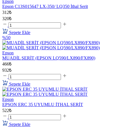
Epson
Epson C13S015647 LX-350/ LQ350 İthal Şerit
312₺
320₺
Sepete Ekle
%50
Epson
MUADİL ŞERİT (EPSON LQ590/LX890/FX890)
466₺
932₺
Sepete Ekle
Epson
EPSON ERC 35 UYUMLU İTHAL ŞERİT
522₺
Sepete Ekle