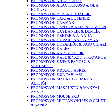
PROMOSYON ANAHTARLIK
PROMOSYON ARAÇ KOKUSU & ODA
KOKUSU
PROMOSYON BEBEK ÜRÜNLERİ
PROMOSYON ÇAKI & EL FENERİ
PROMOSYON ÇAKMAK
PROMOSYON ÇANTA & KESE & CÜZDAN
PROMOSYON ÇAYDANLIK & DEMLİK
PROMOSYON DEFTER & AJANDA
PROMOSYON DUVAR SAATİ & AYNA
PROMOSYON HOPARLÖR & SARJ CİHAZI
PROMOSYON KALEM
PROMOSYON KARTVİZİTLİK
PROMOSYON KASE & VAZO & KAVANOZ
PROMOSYON KESME PANOSU &
SUNUMLUK
PROMOSYON KIYAFET ASKISI
PROMOSYON KÜL TABLASI
PROMOSYON MAGNET & BARDAK
ALTLIĞI
PROMOSYON MASAÜSTÜ & MAKYAJ
AYNASI
PROMOSYON MOUSE PAD
PROMOSYON MUTFAK ÖNLÜK & CEKET
& ŞAPKA