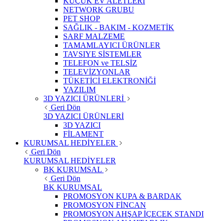
KÜÇÜK EV ALETLERİ
NETWORK GRUBU
PET SHOP
SAĞLIK - BAKIM - KOZMETİK
SARF MALZEME
TAMAMLAYICI ÜRÜNLER
TAVSIYE SİSTEMLER
TELEFON ve TELSİZ
TELEVİZYONLAR
TÜKETİCİ ELEKTRONİĞİ
YAZILIM
3D YAZICI ÜRÜNLERİ
Geri Dön
3D YAZICI ÜRÜNLERİ
3D YAZICI
FİLAMENT
KURUMSAL HEDİYELER
Geri Dön
KURUMSAL HEDİYELER
BK KURUMSAL
Geri Dön
BK KURUMSAL
PROMOSYON KUPA & BARDAK
PROMOSYON FİNCAN
PROMOSYON AHŞAP İÇECEK STANDI