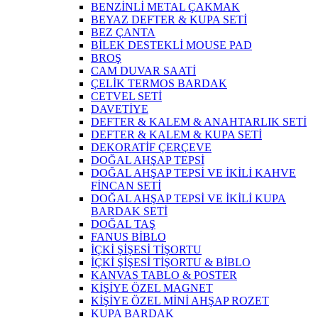
BENZİNLİ METAL ÇAKMAK
BEYAZ DEFTER & KUPA SETİ
BEZ ÇANTA
BİLEK DESTEKLİ MOUSE PAD
BROŞ
CAM DUVAR SAATİ
ÇELİK TERMOS BARDAK
CETVEL SETİ
DAVETİYE
DEFTER & KALEM & ANAHTARLIK SETİ
DEFTER & KALEM & KUPA SETİ
DEKORATİF ÇERÇEVE
DOĞAL AHŞAP TEPSİ
DOĞAL AHŞAP TEPSİ VE İKİLİ KAHVE
FİNCAN SETİ
DOĞAL AHŞAP TEPSİ VE İKİLİ KUPA
BARDAK SETİ
DOĞAL TAŞ
FANUS BİBLO
İÇKİ ŞİŞESİ TİŞORTU
İÇKİ ŞİŞESİ TİŞORTU & BİBLO
KANVAS TABLO & POSTER
KİŞİYE ÖZEL MAGNET
KİŞİYE ÖZEL MİNİ AHŞAP ROZET
KUPA BARDAK