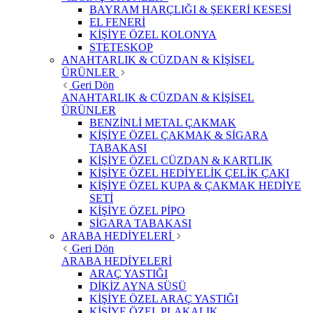
BAYRAM HARÇLIĞI & ŞEKERİ KESESİ
EL FENERİ
KİŞİYE ÖZEL KOLONYA
STETESKOP
ANAHTARLIK & CÜZDAN & KİŞİSEL
ÜRÜNLER
Geri Dön
ANAHTARLIK & CÜZDAN & KİŞİSEL
ÜRÜNLER
BENZİNLİ METAL ÇAKMAK
KİŞİYE ÖZEL ÇAKMAK & SİGARA
TABAKASI
KİŞİYE ÖZEL CÜZDAN & KARTLIK
KİŞİYE ÖZEL HEDİYELİK ÇELİK ÇAKI
KİŞİYE ÖZEL KUPA & ÇAKMAK HEDİYE
SETİ
KİŞİYE ÖZEL PİPO
SİGARA TABAKASI
ARABA HEDİYELERİ
Geri Dön
ARABA HEDİYELERİ
ARAÇ YASTIĞI
DİKİZ AYNA SÜSÜ
KİŞİYE ÖZEL ARAÇ YASTIĞI
KİŞİYE ÖZEL PLAKALIK