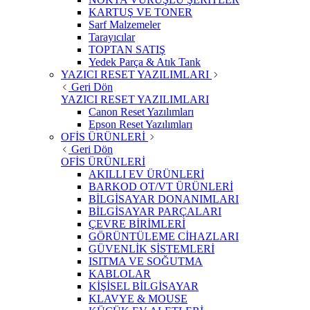
KARTUŞ VE TONER
Sarf Malzemeler
Tarayıcılar
TOPTAN SATIŞ
Yedek Parça & Atık Tank
YAZICI RESET YAZILIMLARI
Geri Dön
YAZICI RESET YAZILIMLARI
Canon Reset Yazılımları
Epson Reset Yazılımları
OFİS ÜRÜNLERİ
Geri Dön
OFİS ÜRÜNLERİ
AKILLI EV ÜRÜNLERİ
BARKOD OT/VT ÜRÜNLERİ
BİLGİSAYAR DONANIMLARI
BİLGİSAYAR PARÇALARI
ÇEVRE BİRİMLERİ
GÖRÜNTÜLEME CİHAZLARI
GÜVENLİK SİSTEMLERİ
ISITMA VE SOĞUTMA
KABLOLAR
KİŞİSEL BİLGİSAYAR
KLAVYE & MOUSE