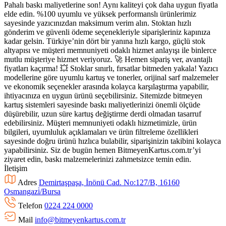
Pahalı baskı maliyetlerine son! Aynı kaliteyi çok daha uygun fiyatla
elde edin. %100 uyumlu ve yüksek performanslı ürünlerimiz
sayesinde yazıcınızdan maksimum verim alın. Stoktan hızlı
gönderim ve güvenli ödeme seçenekleriyle siparişleriniz kapınıza
kadar gelsin. Türkiye’nin dört bir yanına hızlı kargo, güçlü stok
altyapısı ve müşteri memnuniyeti odaklı hizmet anlayışı ile binlerce
mutlu müşteriye hizmet veriyoruz. 🚀 Hemen sipariş ver, avantajlı
fiyatları kaçırma! 💥 Stoklar sınırlı, fırsatlar bitmeden yakala! Yazıcı
modellerine göre uyumlu kartuş ve tonerler, orijinal sarf malzemeler
ve ekonomik seçenekler arasında kolayca karşılaştırma yapabilir,
ihtiyacınıza en uygun ürünü seçebilirsiniz. Sitemizde bitmeyen
kartuş sistemleri sayesinde baskı maliyetlerinizi önemli ölçüde
düşürebilir, uzun süre kartuş değiştirme derdi olmadan tasarruf
edebilirsiniz. Müşteri memnuniyeti odaklı hizmetimizle, ürün
bilgileri, uyumluluk açıklamaları ve ürün filtreleme özellikleri
sayesinde doğru ürünü hızlıca bulabilir, siparişinizin takibini kolayca
yapabilirsiniz. Siz de bugün hemen BitmeyenKartus.com.tr’yi
ziyaret edin, baskı malzemelerinizi zahmetsizce temin edin.
İletişim
Adres
Demirtaşpaşa, İnönü Cad. No:127/B, 16160
Osmangazi̇/Bursa
Telefon
0224 224 0000
Mail
info@bitmeyenkartus.com.tr