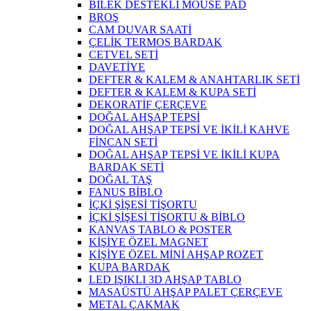
BİLEK DESTEKLİ MOUSE PAD
BROŞ
CAM DUVAR SAATİ
ÇELİK TERMOS BARDAK
CETVEL SETİ
DAVETİYE
DEFTER & KALEM & ANAHTARLIK SETİ
DEFTER & KALEM & KUPA SETİ
DEKORATİF ÇERÇEVE
DOĞAL AHŞAP TEPSİ
DOĞAL AHŞAP TEPSİ VE İKİLİ KAHVE
FİNCAN SETİ
DOĞAL AHŞAP TEPSİ VE İKİLİ KUPA
BARDAK SETİ
DOĞAL TAŞ
FANUS BİBLO
İÇKİ ŞİŞESİ TİŞORTU
İÇKİ ŞİŞESİ TİŞORTU & BİBLO
KANVAS TABLO & POSTER
KİŞİYE ÖZEL MAGNET
KİŞİYE ÖZEL MİNİ AHŞAP ROZET
KUPA BARDAK
LED IŞIKLI 3D AHŞAP TABLO
MASAÜSTÜ AHŞAP PALET ÇERÇEVE
METAL ÇAKMAK