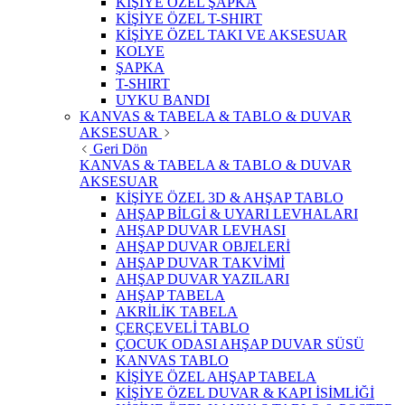
KİŞİYE ÖZEL ŞAPKA
KİŞİYE ÖZEL T-SHIRT
KİŞİYE ÖZEL TAKI VE AKSESUAR
KOLYE
ŞAPKA
T-SHIRT
UYKU BANDI
KANVAS & TABELA & TABLO & DUVAR
AKSESUAR
Geri Dön
KANVAS & TABELA & TABLO & DUVAR
AKSESUAR
KİŞİYE ÖZEL 3D & AHŞAP TABLO
AHŞAP BİLGİ & UYARI LEVHALARI
AHŞAP DUVAR LEVHASI
AHŞAP DUVAR OBJELERİ
AHŞAP DUVAR TAKVİMİ
AHŞAP DUVAR YAZILARI
AHŞAP TABELA
AKRİLİK TABELA
ÇERÇEVELİ TABLO
ÇOCUK ODASI AHŞAP DUVAR SÜSÜ
KANVAS TABLO
KİŞİYE ÖZEL AHŞAP TABELA
KİŞİYE ÖZEL DUVAR & KAPI İSİMLİĞİ