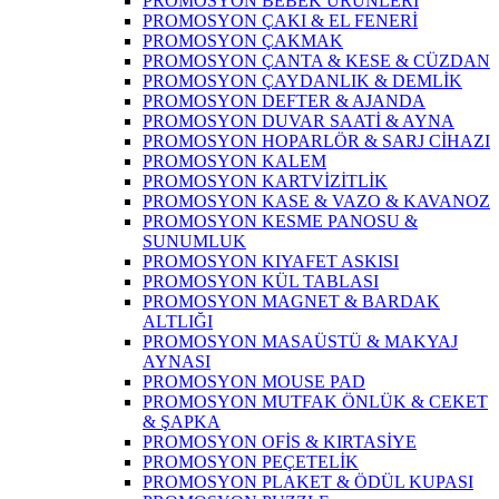
PROMOSYON BEBEK ÜRÜNLERİ
PROMOSYON ÇAKI & EL FENERİ
PROMOSYON ÇAKMAK
PROMOSYON ÇANTA & KESE & CÜZDAN
PROMOSYON ÇAYDANLIK & DEMLİK
PROMOSYON DEFTER & AJANDA
PROMOSYON DUVAR SAATİ & AYNA
PROMOSYON HOPARLÖR & SARJ CİHAZI
PROMOSYON KALEM
PROMOSYON KARTVİZİTLİK
PROMOSYON KASE & VAZO & KAVANOZ
PROMOSYON KESME PANOSU &
SUNUMLUK
PROMOSYON KIYAFET ASKISI
PROMOSYON KÜL TABLASI
PROMOSYON MAGNET & BARDAK
ALTLIĞI
PROMOSYON MASAÜSTÜ & MAKYAJ
AYNASI
PROMOSYON MOUSE PAD
PROMOSYON MUTFAK ÖNLÜK & CEKET
& ŞAPKA
PROMOSYON OFİS & KIRTASİYE
PROMOSYON PEÇETELİK
PROMOSYON PLAKET & ÖDÜL KUPASI