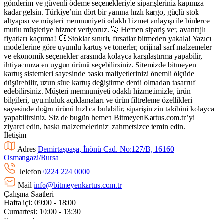
gönderim ve güvenli ödeme seçenekleriyle siparişleriniz kapınıza
kadar gelsin. Türkiye’nin dört bir yanına hızlı kargo, güçlü stok
altyapısı ve müşteri memnuniyeti odaklı hizmet anlayışı ile binlerce
mutlu müşteriye hizmet veriyoruz. 🚀 Hemen sipariş ver, avantajlı
fiyatları kaçırma! 💥 Stoklar sınırlı, fırsatlar bitmeden yakala! Yazıcı
modellerine göre uyumlu kartuş ve tonerler, orijinal sarf malzemeler
ve ekonomik seçenekler arasında kolayca karşılaştırma yapabilir,
ihtiyacınıza en uygun ürünü seçebilirsiniz. Sitemizde bitmeyen
kartuş sistemleri sayesinde baskı maliyetlerinizi önemli ölçüde
düşürebilir, uzun süre kartuş değiştirme derdi olmadan tasarruf
edebilirsiniz. Müşteri memnuniyeti odaklı hizmetimizle, ürün
bilgileri, uyumluluk açıklamaları ve ürün filtreleme özellikleri
sayesinde doğru ürünü hızlıca bulabilir, siparişinizin takibini kolayca
yapabilirsiniz. Siz de bugün hemen BitmeyenKartus.com.tr’yi
ziyaret edin, baskı malzemelerinizi zahmetsizce temin edin.
İletişim
Adres
Demirtaşpaşa, İnönü Cad. No:127/B, 16160
Osmangazi̇/Bursa
Telefon
0224 224 0000
Mail
info@bitmeyenkartus.com.tr
Çalışma Saatleri
Hafta içi: 09:00 - 18:00
Cumartesi: 10:00 - 13:30