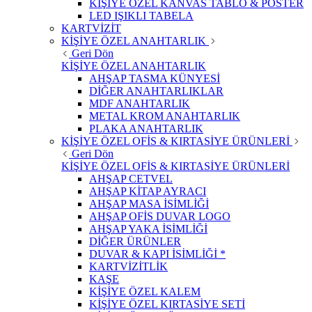
KİŞİYE ÖZEL KANVAS TABLO & POSTER
LED IŞIKLI TABELA
KARTVİZİT
KİŞİYE ÖZEL ANAHTARLIK
Geri Dön
KİŞİYE ÖZEL ANAHTARLIK
AHŞAP TASMA KÜNYESİ
DİĞER ANAHTARLIKLAR
MDF ANAHTARLIK
METAL KROM ANAHTARLIK
PLAKA ANAHTARLIK
KİŞİYE ÖZEL OFİS & KIRTASİYE ÜRÜNLERİ
Geri Dön
KİŞİYE ÖZEL OFİS & KIRTASİYE ÜRÜNLERİ
AHŞAP CETVEL
AHŞAP KİTAP AYRACI
AHŞAP MASA İSİMLİĞİ
AHŞAP OFİS DUVAR LOGO
AHŞAP YAKA İSİMLİĞİ
DİĞER ÜRÜNLER
DUVAR & KAPI İSİMLİĞİ *
KARTVİZİTLİK
KAŞE
KİŞİYE ÖZEL KALEM
KİŞİYE ÖZEL KIRTASİYE SETİ