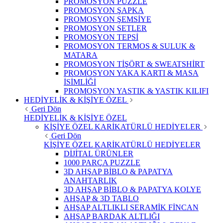
PROMOSYON PUZZLE
PROMOSYON ŞAPKA
PROMOSYON ŞEMSİYE
PROMOSYON SETLER
PROMOSYON TEPSİ
PROMOSYON TERMOS & SULUK &
MATARA
PROMOSYON TİŞÖRT & SWEATSHİRT
PROMOSYON YAKA KARTI & MASA
İSİMLİĞİ
PROMOSYON YASTIK & YASTIK KILIFI
HEDİYELİK & KİŞİYE ÖZEL
Geri Dön
HEDİYELİK & KİŞİYE ÖZEL
KİŞİYE ÖZEL KARİKATÜRLÜ HEDİYELER
Geri Dön
KİŞİYE ÖZEL KARİKATÜRLÜ HEDİYELER
DİJİTAL ÜRÜNLER
1000 PARÇA PUZZLE
3D AHŞAP BİBLO & PAPATYA
ANAHTARLIK
3D AHŞAP BİBLO & PAPATYA KOLYE
AHŞAP & 3D TABLO
AHŞAP ALTLIKLI SERAMİK FİNCAN
AHŞAP BARDAK ALTLIĞI