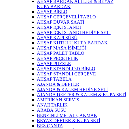
AHŞAP BARDAK ALTLIĞI & BEYAZ
KUPA BARDAK
AHŞAP BİBLO
AHŞAP ÇERÇEVELİ TABLO
AHŞAP DUVAR SAATİ
AHŞAP İÇKİ STANDI
AHŞAP İÇKİ STANDI HEDİYE SETİ
AHŞAP KAPI SÜSÜ
AHŞAP KUTULU KUPA BARDAK
AHŞAP MASA İSİMLİĞİ
AHŞAP PALET TABLO
AHŞAP PEÇETELİK
AHŞAP PUZZLE
AHŞAP STANDLI 3D BİBLO
AHŞAP STANDLI ÇERÇEVE
AHŞAP TABELA
AJANDA & DEFTER
AJANDA & KALEM HEDİYE SETİ
AJANDA DEFTER & KALEM & KUPA SETİ
AMERİKAN SERVİS
ANAHTARLIK
ARABA SÜSÜ
BENZİNLİ METAL ÇAKMAK
BEYAZ DEFTER & KUPA SETİ
BEZ ÇANTA