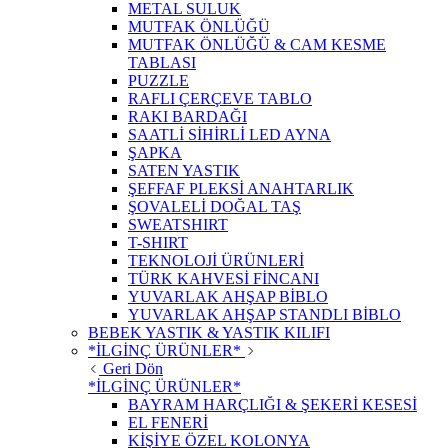
METAL SULUK
MUTFAK ÖNLÜĞÜ
MUTFAK ÖNLÜĞÜ & CAM KESME
TABLASI
PUZZLE
RAFLI ÇERÇEVE TABLO
RAKI BARDAĞI
SAATLİ SİHİRLİ LED AYNA
ŞAPKA
SATEN YASTIK
ŞEFFAF PLEKSİ ANAHTARLIK
ŞOVALELİ DOĞAL TAŞ
SWEATSHIRT
T-SHIRT
TEKNOLOJİ ÜRÜNLERİ
TÜRK KAHVESİ FİNCANI
YUVARLAK AHŞAP BİBLO
YUVARLAK AHŞAP STANDLI BİBLO
BEBEK YASTIK & YASTIK KILIFI
*İLGİNÇ ÜRÜNLER*
Geri Dön
*İLGİNÇ ÜRÜNLER*
BAYRAM HARÇLIĞI & ŞEKERİ KESESİ
EL FENERİ
KİŞİYE ÖZEL KOLONYA