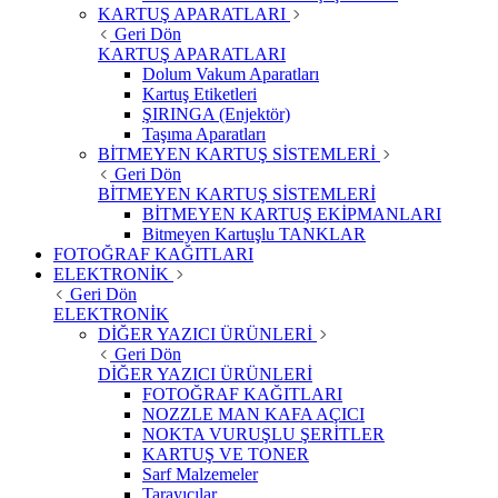
KARTUŞ APARATLARI
Geri Dön
KARTUŞ APARATLARI
Dolum Vakum Aparatları
Kartuş Etiketleri
ŞIRINGA (Enjektör)
Taşıma Aparatları
BİTMEYEN KARTUŞ SİSTEMLERİ
Geri Dön
BİTMEYEN KARTUŞ SİSTEMLERİ
BİTMEYEN KARTUŞ EKİPMANLARI
Bitmeyen Kartuşlu TANKLAR
FOTOĞRAF KAĞITLARI
ELEKTRONİK
Geri Dön
ELEKTRONİK
DİĞER YAZICI ÜRÜNLERİ
Geri Dön
DİĞER YAZICI ÜRÜNLERİ
FOTOĞRAF KAĞITLARI
NOZZLE MAN KAFA AÇICI
NOKTA VURUŞLU ŞERİTLER
KARTUŞ VE TONER
Sarf Malzemeler
Tarayıcılar