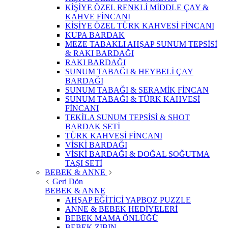
KİŞİYE ÖZEL RENKLİ MİDDLE ÇAY &
KAHVE FİNCANI
KİŞİYE ÖZEL TÜRK KAHVESİ FİNCANI
KUPA BARDAK
MEZE TABAKLI AHŞAP SUNUM TEPSİSİ
& RAKI BARDAĞI
RAKI BARDAĞI
SUNUM TABAĞI & HEYBELİ ÇAY
BARDAĞI
SUNUM TABAĞI & SERAMİK FİNCAN
SUNUM TABAĞI & TÜRK KAHVESİ
FİNCANI
TEKİLA SUNUM TEPSİSİ & SHOT
BARDAK SETİ
TÜRK KAHVESİ FİNCANI
VİSKİ BARDAĞI
VİSKİ BARDAĞI & DOĞAL SOĞUTMA
TAŞI SETİ
BEBEK & ANNE
Geri Dön
BEBEK & ANNE
AHŞAP EĞİTİCİ YAPBOZ PUZZLE
ANNE & BEBEK HEDİYELERİ
BEBEK MAMA ÖNLÜĞÜ
BEBEK ZIBIN