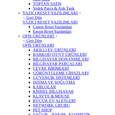
TOPTAN SATIŞ
Yedek Parça & Atık Tank
YAZICI RESET YAZILIMLARI
Geri Dön
YAZICI RESET YAZILIMLARI
Canon Reset Yazılımları
Epson Reset Yazılımları
OFİS ÜRÜNLERİ
Geri Dön
OFİS ÜRÜNLERİ
AKILLI EV ÜRÜNLERİ
BARKOD OT/VT ÜRÜNLERİ
BİLGİSAYAR DONANIMLARI
BİLGİSAYAR PARÇALARI
ÇEVRE BİRİMLERİ
GÖRÜNTÜLEME CİHAZLARI
GÜVENLİK SİSTEMLERİ
ISITMA VE SOĞUTMA
KABLOLAR
KİŞİSEL BİLGİSAYAR
KLAVYE & MOUSE
KÜÇÜK EV ALETLERİ
NETWORK GRUBU
PET SHOP
SAĞLIK - BAKIM - KOZMETİK