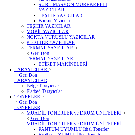
SÜBLİMASYON MÜREKKEPLİ
YAZICILAR
TEŞHİR YAZICILAR
Barkod Yazıcılar
TEŞHİR YAZICILAR
MOBİL YAZICILAR
NOKTA VURUŞLU YAZICILAR
PLOTTER YAZICILAR
TERMAL YAZICILAR
Geri Dön
TERMAL YAZICILAR
ETİKET MAKİNELERİ
TARAYICILAR
Geri Dön
TARAYICILAR
Belge Tarayıcılar
Flatbed Tarayıcılar
TONERLER
Geri Dön
TONERLER
MUADİL TONERLER ve DRUM ÜNİTELERİ
Geri Dön
MUADİL TONERLER ve DRUM ÜNİTELERİ
PANTUM UYUMLU İthal Tonerler
Brother UYUMLU İthal Tonerler