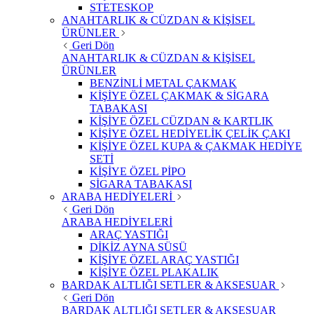
STETESKOP
ANAHTARLIK & CÜZDAN & KİŞİSEL
ÜRÜNLER
Geri Dön
ANAHTARLIK & CÜZDAN & KİŞİSEL
ÜRÜNLER
BENZİNLİ METAL ÇAKMAK
KİŞİYE ÖZEL ÇAKMAK & SİGARA
TABAKASI
KİŞİYE ÖZEL CÜZDAN & KARTLIK
KİŞİYE ÖZEL HEDİYELİK ÇELİK ÇAKI
KİŞİYE ÖZEL KUPA & ÇAKMAK HEDİYE
SETİ
KİŞİYE ÖZEL PİPO
SİGARA TABAKASI
ARABA HEDİYELERİ
Geri Dön
ARABA HEDİYELERİ
ARAÇ YASTIĞI
DİKİZ AYNA SÜSÜ
KİŞİYE ÖZEL ARAÇ YASTIĞI
KİŞİYE ÖZEL PLAKALIK
BARDAK ALTLIĞI SETLER & AKSESUAR
Geri Dön
BARDAK ALTLIĞI SETLER & AKSESUAR