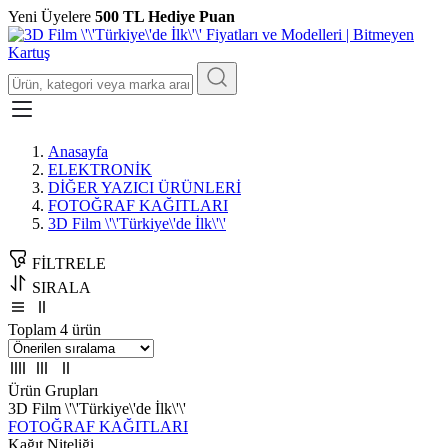
Yeni Üyelere
500 TL Hediye Puan
Anasayfa
ELEKTRONİK
DİĞER YAZICI ÜRÜNLERİ
FOTOĞRAF KAĞITLARI
3D Film \'\'Türkiye\'de İlk\'\'
FİLTRELE
SIRALA
Toplam 4 ürün
Ürün Grupları
3D Film \'\'Türkiye\'de İlk\'\'
FOTOĞRAF KAĞITLARI
Kağıt Niteliği