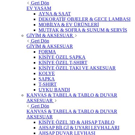
Geri Dön
EV YAŞAM
AYNA & SAAT
DEKORATİF OBJELER & GECE LAMBASI
MOBİLYA & EV ÜRÜNLERİ
MUTFAK & SOFRA & SUNUM & SERVİS
GİYİM & AKSESUAR
Geri Dön
GİYİM & AKSESUAR
FORMA
KİŞİYE ÖZEL ŞAPKA
KİŞİYE ÖZEL T-SHIRT
KİŞİYE ÖZEL TAKI VE AKSESUAR
KOLYE
ŞAPKA
T-SHIRT
UYKU BANDI
KANVAS & TABELA & TABLO & DUVAR
AKSESUAR
Geri Dön
KANVAS & TABELA & TABLO & DUVAR
AKSESUAR
KİŞİYE ÖZEL 3D & AHŞAP TABLO
AHŞAP BİLGİ & UYARI LEVHALARI
AHŞAP DUVAR LEVHASI