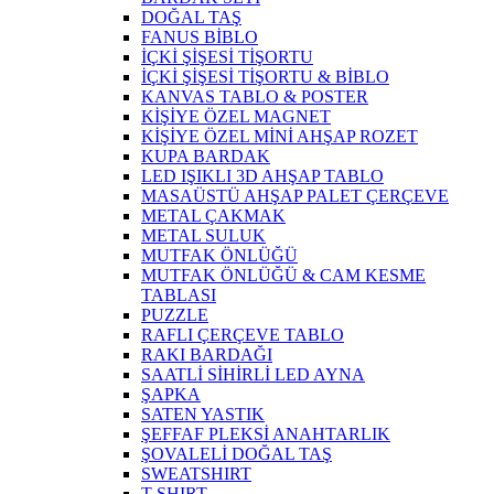
DOĞAL TAŞ
FANUS BİBLO
İÇKİ ŞİŞESİ TİŞORTU
İÇKİ ŞİŞESİ TİŞORTU & BİBLO
KANVAS TABLO & POSTER
KİŞİYE ÖZEL MAGNET
KİŞİYE ÖZEL MİNİ AHŞAP ROZET
KUPA BARDAK
LED IŞIKLI 3D AHŞAP TABLO
MASAÜSTÜ AHŞAP PALET ÇERÇEVE
METAL ÇAKMAK
METAL SULUK
MUTFAK ÖNLÜĞÜ
MUTFAK ÖNLÜĞÜ & CAM KESME
TABLASI
PUZZLE
RAFLI ÇERÇEVE TABLO
RAKI BARDAĞI
SAATLİ SİHİRLİ LED AYNA
ŞAPKA
SATEN YASTIK
ŞEFFAF PLEKSİ ANAHTARLIK
ŞOVALELİ DOĞAL TAŞ
SWEATSHIRT
T-SHIRT