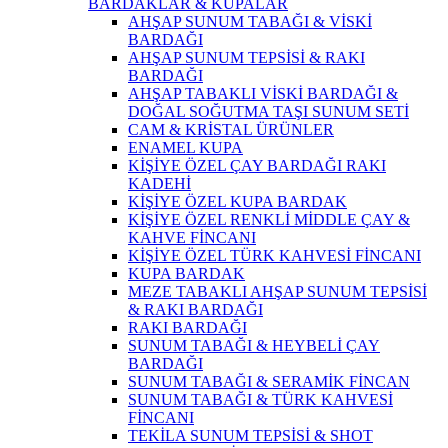
BARDAKLAR & KUPALAR
AHŞAP SUNUM TABAĞI & VİSKİ
BARDAĞI
AHŞAP SUNUM TEPSİSİ & RAKI
BARDAĞI
AHŞAP TABAKLI VİSKİ BARDAĞI &
DOĞAL SOĞUTMA TAŞI SUNUM SETİ
CAM & KRİSTAL ÜRÜNLER
ENAMEL KUPA
KİŞİYE ÖZEL ÇAY BARDAĞI RAKI
KADEHİ
KİŞİYE ÖZEL KUPA BARDAK
KİŞİYE ÖZEL RENKLİ MİDDLE ÇAY &
KAHVE FİNCANI
KİŞİYE ÖZEL TÜRK KAHVESİ FİNCANI
KUPA BARDAK
MEZE TABAKLI AHŞAP SUNUM TEPSİSİ
& RAKI BARDAĞI
RAKI BARDAĞI
SUNUM TABAĞI & HEYBELİ ÇAY
BARDAĞI
SUNUM TABAĞI & SERAMİK FİNCAN
SUNUM TABAĞI & TÜRK KAHVESİ
FİNCANI
TEKİLA SUNUM TEPSİSİ & SHOT