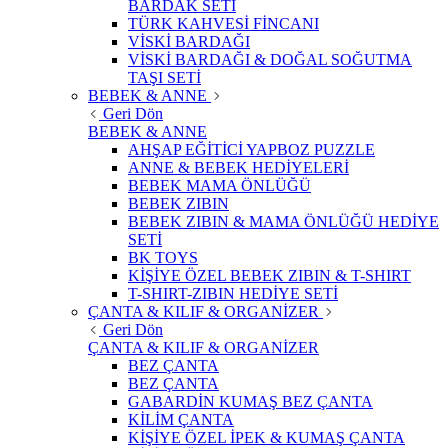
BARDAK SETİ
TÜRK KAHVESİ FİNCANI
VİSKİ BARDAĞI
VİSKİ BARDAĞI & DOĞAL SOĞUTMA
TAŞI SETİ
BEBEK & ANNE
Geri Dön
BEBEK & ANNE
AHŞAP EĞİTİCİ YAPBOZ PUZZLE
ANNE & BEBEK HEDİYELERİ
BEBEK MAMA ÖNLÜĞÜ
BEBEK ZIBIN
BEBEK ZIBIN & MAMA ÖNLÜĞÜ HEDİYE
SETİ
BK TOYS
KİŞİYE ÖZEL BEBEK ZIBIN & T-SHIRT
T-SHIRT-ZIBIN HEDİYE SETİ
ÇANTA & KILIF & ORGANİZER
Geri Dön
ÇANTA & KILIF & ORGANİZER
BEZ ÇANTA
BEZ ÇANTA
GABARDİN KUMAŞ BEZ ÇANTA
KİLİM ÇANTA
KİŞİYE ÖZEL İPEK & KUMAŞ ÇANTA