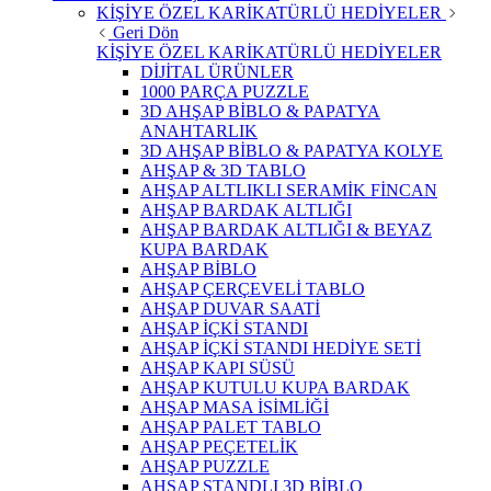
KİŞİYE ÖZEL KARİKATÜRLÜ HEDİYELER
Geri Dön
KİŞİYE ÖZEL KARİKATÜRLÜ HEDİYELER
DİJİTAL ÜRÜNLER
1000 PARÇA PUZZLE
3D AHŞAP BİBLO & PAPATYA
ANAHTARLIK
3D AHŞAP BİBLO & PAPATYA KOLYE
AHŞAP & 3D TABLO
AHŞAP ALTLIKLI SERAMİK FİNCAN
AHŞAP BARDAK ALTLIĞI
AHŞAP BARDAK ALTLIĞI & BEYAZ
KUPA BARDAK
AHŞAP BİBLO
AHŞAP ÇERÇEVELİ TABLO
AHŞAP DUVAR SAATİ
AHŞAP İÇKİ STANDI
AHŞAP İÇKİ STANDI HEDİYE SETİ
AHŞAP KAPI SÜSÜ
AHŞAP KUTULU KUPA BARDAK
AHŞAP MASA İSİMLİĞİ
AHŞAP PALET TABLO
AHŞAP PEÇETELİK
AHŞAP PUZZLE
AHŞAP STANDLI 3D BİBLO