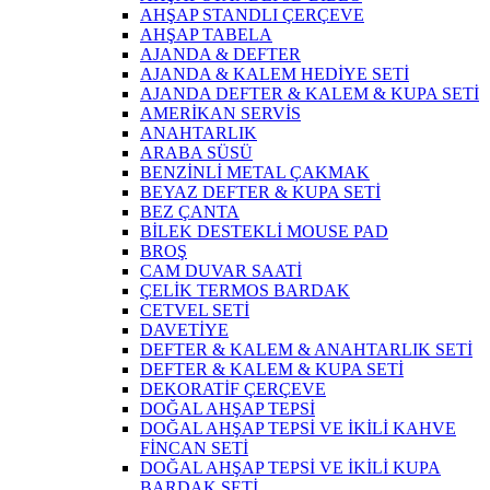
AHŞAP STANDLI ÇERÇEVE
AHŞAP TABELA
AJANDA & DEFTER
AJANDA & KALEM HEDİYE SETİ
AJANDA DEFTER & KALEM & KUPA SETİ
AMERİKAN SERVİS
ANAHTARLIK
ARABA SÜSÜ
BENZİNLİ METAL ÇAKMAK
BEYAZ DEFTER & KUPA SETİ
BEZ ÇANTA
BİLEK DESTEKLİ MOUSE PAD
BROŞ
CAM DUVAR SAATİ
ÇELİK TERMOS BARDAK
CETVEL SETİ
DAVETİYE
DEFTER & KALEM & ANAHTARLIK SETİ
DEFTER & KALEM & KUPA SETİ
DEKORATİF ÇERÇEVE
DOĞAL AHŞAP TEPSİ
DOĞAL AHŞAP TEPSİ VE İKİLİ KAHVE
FİNCAN SETİ
DOĞAL AHŞAP TEPSİ VE İKİLİ KUPA
BARDAK SETİ