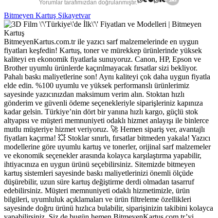
Yorumlar tarafımızdan doğrulanmıştır.
Bitmeyen Kartuş Şikayetvar
BitmeyenKartus.com.tr ile yazıcı sarf malzemelerinde en uygun
fiyatları keşfedin! Kartuş, toner ve mürekkep ürünlerinde yüksek
kaliteyi en ekonomik fiyatlarla sunuyoruz. Canon, HP, Epson ve
Brother uyumlu ürünlerde kaçırılmayacak fırsatlar sizi bekliyor.
Pahalı baskı maliyetlerine son! Aynı kaliteyi çok daha uygun fiyatla
elde edin. %100 uyumlu ve yüksek performanslı ürünlerimiz
sayesinde yazıcınızdan maksimum verim alın. Stoktan hızlı
gönderim ve güvenli ödeme seçenekleriyle siparişleriniz kapınıza
kadar gelsin. Türkiye’nin dört bir yanına hızlı kargo, güçlü stok
altyapısı ve müşteri memnuniyeti odaklı hizmet anlayışı ile binlerce
mutlu müşteriye hizmet veriyoruz. 🚀 Hemen sipariş ver, avantajlı
fiyatları kaçırma! 💥 Stoklar sınırlı, fırsatlar bitmeden yakala! Yazıcı
modellerine göre uyumlu kartuş ve tonerler, orijinal sarf malzemeler
ve ekonomik seçenekler arasında kolayca karşılaştırma yapabilir,
ihtiyacınıza en uygun ürünü seçebilirsiniz. Sitemizde bitmeyen
kartuş sistemleri sayesinde baskı maliyetlerinizi önemli ölçüde
düşürebilir, uzun süre kartuş değiştirme derdi olmadan tasarruf
edebilirsiniz. Müşteri memnuniyeti odaklı hizmetimizle, ürün
bilgileri, uyumluluk açıklamaları ve ürün filtreleme özellikleri
sayesinde doğru ürünü hızlıca bulabilir, siparişinizin takibini kolayca
yapabilirsiniz. Siz de bugün hemen BitmeyenKartus.com.tr’yi