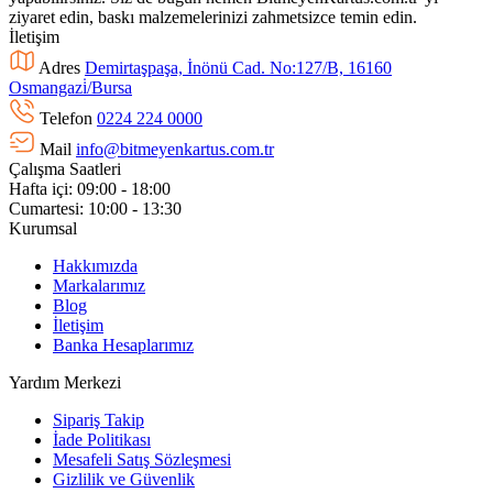
ziyaret edin, baskı malzemelerinizi zahmetsizce temin edin.
İletişim
Adres
Demirtaşpaşa, İnönü Cad. No:127/B, 16160
Osmangazi̇/Bursa
Telefon
0224 224 0000
Mail
info@bitmeyenkartus.com.tr
Çalışma Saatleri
Hafta içi: 09:00 - 18:00
Cumartesi: 10:00 - 13:30
Kurumsal
Hakkımızda
Markalarımız
Blog
İletişim
Banka Hesaplarımız
Yardım Merkezi
Sipariş Takip
İade Politikası
Mesafeli Satış Sözleşmesi
Gizlilik ve Güvenlik