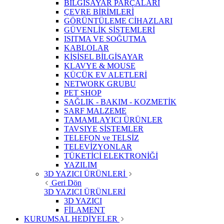
BİLGİSAYAR PARÇALARI
ÇEVRE BİRİMLERİ
GÖRÜNTÜLEME CİHAZLARI
GÜVENLİK SİSTEMLERİ
ISITMA VE SOĞUTMA
KABLOLAR
KİŞİSEL BİLGİSAYAR
KLAVYE & MOUSE
KÜÇÜK EV ALETLERİ
NETWORK GRUBU
PET SHOP
SAĞLIK - BAKIM - KOZMETİK
SARF MALZEME
TAMAMLAYICI ÜRÜNLER
TAVSIYE SİSTEMLER
TELEFON ve TELSİZ
TELEVİZYONLAR
TÜKETİCİ ELEKTRONİĞİ
YAZILIM
3D YAZICI ÜRÜNLERİ
Geri Dön
3D YAZICI ÜRÜNLERİ
3D YAZICI
FİLAMENT
KURUMSAL HEDİYELER