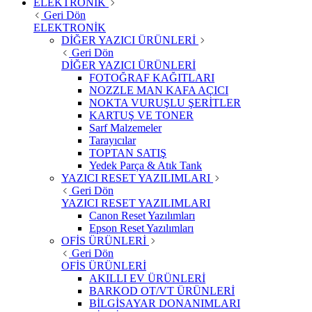
ELEKTRONİK
Geri Dön
ELEKTRONİK
DİĞER YAZICI ÜRÜNLERİ
Geri Dön
DİĞER YAZICI ÜRÜNLERİ
FOTOĞRAF KAĞITLARI
NOZZLE MAN KAFA AÇICI
NOKTA VURUŞLU ŞERİTLER
KARTUŞ VE TONER
Sarf Malzemeler
Tarayıcılar
TOPTAN SATIŞ
Yedek Parça & Atık Tank
YAZICI RESET YAZILIMLARI
Geri Dön
YAZICI RESET YAZILIMLARI
Canon Reset Yazılımları
Epson Reset Yazılımları
OFİS ÜRÜNLERİ
Geri Dön
OFİS ÜRÜNLERİ
AKILLI EV ÜRÜNLERİ
BARKOD OT/VT ÜRÜNLERİ
BİLGİSAYAR DONANIMLARI