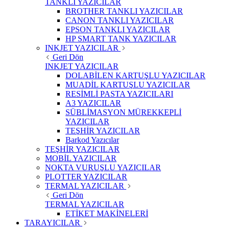
TANKLI YAZICILAR
BROTHER TANKLI YAZICILAR
CANON TANKLI YAZICILAR
EPSON TANKLI YAZICILAR
HP SMART TANK YAZICILAR
INKJET YAZICILAR
Geri Dön
INKJET YAZICILAR
DOLABİLEN KARTUŞLU YAZICILAR
MUADİL KARTUŞLU YAZICILAR
RESİMLİ PASTA YAZICILARI
A3 YAZICILAR
SÜBLİMASYON MÜREKKEPLİ
YAZICILAR
TEŞHİR YAZICILAR
Barkod Yazıcılar
TEŞHİR YAZICILAR
MOBİL YAZICILAR
NOKTA VURUŞLU YAZICILAR
PLOTTER YAZICILAR
TERMAL YAZICILAR
Geri Dön
TERMAL YAZICILAR
ETİKET MAKİNELERİ
TARAYICILAR