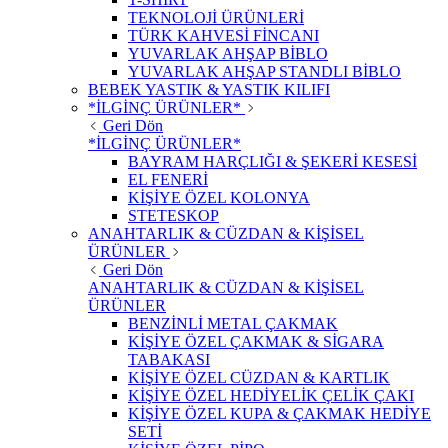
TEKNOLOJİ ÜRÜNLERİ
TÜRK KAHVESİ FİNCANI
YUVARLAK AHŞAP BİBLO
YUVARLAK AHŞAP STANDLI BİBLO
BEBEK YASTIK & YASTIK KILIFI
*İLGİNÇ ÜRÜNLER*
Geri Dön
*İLGİNÇ ÜRÜNLER*
BAYRAM HARÇLIĞI & ŞEKERİ KESESİ
EL FENERİ
KİŞİYE ÖZEL KOLONYA
STETESKOP
ANAHTARLIK & CÜZDAN & KİŞİSEL
ÜRÜNLER
Geri Dön
ANAHTARLIK & CÜZDAN & KİŞİSEL
ÜRÜNLER
BENZİNLİ METAL ÇAKMAK
KİŞİYE ÖZEL ÇAKMAK & SİGARA
TABAKASI
KİŞİYE ÖZEL CÜZDAN & KARTLIK
KİŞİYE ÖZEL HEDİYELİK ÇELİK ÇAKI
KİŞİYE ÖZEL KUPA & ÇAKMAK HEDİYE
SETİ