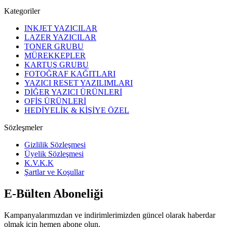
Kategoriler
INKJET YAZICILAR
LAZER YAZICILAR
TONER GRUBU
MÜREKKEPLER
KARTUŞ GRUBU
FOTOĞRAF KAĞITLARI
YAZICI RESET YAZILIMLARI
DİĞER YAZICI ÜRÜNLERİ
OFİS ÜRÜNLERİ
HEDİYELİK & KİŞİYE ÖZEL
Sözleşmeler
Gizlilik Sözleşmesi
Üyelik Sözleşmesi
K.V.K.K
Şartlar ve Koşullar
E-Bülten Aboneliği
Kampanyalarımızdan ve indirimlerimizden güncel olarak haberdar
olmak için hemen abone olun.