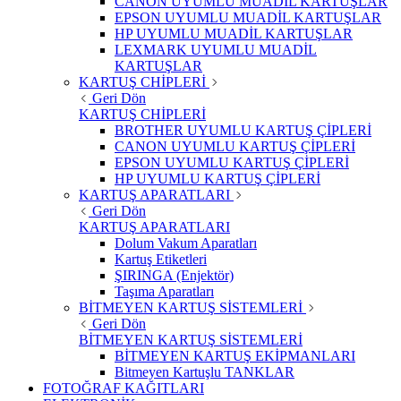
CANON UYUMLU MUADİL KARTUŞLAR
EPSON UYUMLU MUADİL KARTUŞLAR
HP UYUMLU MUADİL KARTUŞLAR
LEXMARK UYUMLU MUADİL
KARTUŞLAR
KARTUŞ CHİPLERİ
Geri Dön
KARTUŞ CHİPLERİ
BROTHER UYUMLU KARTUŞ ÇİPLERİ
CANON UYUMLU KARTUŞ ÇİPLERİ
EPSON UYUMLU KARTUŞ ÇİPLERİ
HP UYUMLU KARTUŞ ÇİPLERİ
KARTUŞ APARATLARI
Geri Dön
KARTUŞ APARATLARI
Dolum Vakum Aparatları
Kartuş Etiketleri
ŞIRINGA (Enjektör)
Taşıma Aparatları
BİTMEYEN KARTUŞ SİSTEMLERİ
Geri Dön
BİTMEYEN KARTUŞ SİSTEMLERİ
BİTMEYEN KARTUŞ EKİPMANLARI
Bitmeyen Kartuşlu TANKLAR
FOTOĞRAF KAĞITLARI