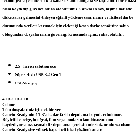
teknolojisi sayesinde 4 TB’a kadar ortamı kompakt ve taşınabilir bir cihaza
hızla kaydedip güvence altına alabilirsiniz. Canvio Ready, taşıma halinde
diske zarar gelmesini önleyen eğimli yükleme tasarımına ve fiziksel darbe
durumunda verileri korumak için elektriği kesen darbe sensörüne sahip
olduğundan dosyalarınızın güvenliği konusunda içiniz rahat olabilir.
2,5" harici sabit sürücü
Süper Hızlı USB 3.2 Gen 1
USB’den güç
4
TB-
2
TB-
1
TB
Colour
Tüm dosyalariniz için tek bir yer
Canvio Ready'nin 4 TB'a kadar farklı depolama boyutları bulunur.
Böylelikle belge, fotoğraf, film veya bunların kombinasyonunu
kaydediyorsanız, taşınabilir depolama gereksinimleriniz ne olursa olsun
Canvio Ready size yüksek kapasiteli ideal çözümü sunar.