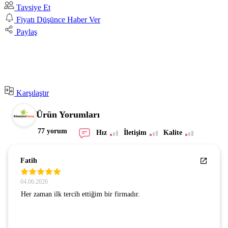
Tavsiye Et
Fiyatı Düşünce Haber Ver
Paylaş
Karşılaştır
Ürün Yorumları
77 yorum
Hız
İletişim
Kalite
SEZGİN GÜNAY
24.07.2026
GÜVENLİ BİR SİTE . GÖNÜL RAHATLIĞIYLA
ALIŞVERİŞ YAPIYORUM. TEŞEKKÜRLER.