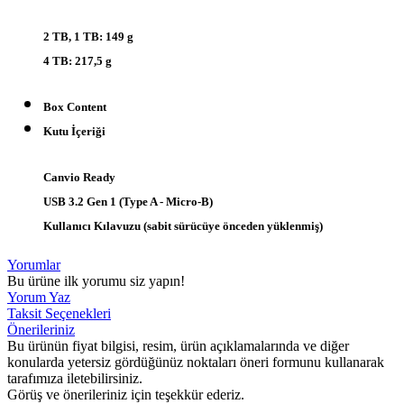
2 TB, 1 TB: 149 g
4 TB: 217,5 g
Box Content
Kutu İçeriği
Canvio Ready
USB 3.2 Gen 1 (Type A - Micro-B)
Kullanıcı Kılavuzu (sabit sürücüye önceden yüklenmiş)
Yorumlar
Bu ürüne ilk yorumu siz yapın!
Yorum Yaz
Taksit Seçenekleri
Önerileriniz
Bu ürünün fiyat bilgisi, resim, ürün açıklamalarında ve diğer
konularda yetersiz gördüğünüz noktaları öneri formunu kullanarak
tarafımıza iletebilirsiniz.
Görüş ve önerileriniz için teşekkür ederiz.