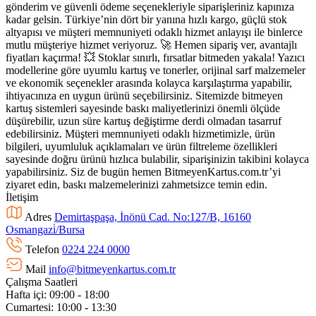
gönderim ve güvenli ödeme seçenekleriyle siparişleriniz kapınıza
kadar gelsin. Türkiye’nin dört bir yanına hızlı kargo, güçlü stok
altyapısı ve müşteri memnuniyeti odaklı hizmet anlayışı ile binlerce
mutlu müşteriye hizmet veriyoruz. 🚀 Hemen sipariş ver, avantajlı
fiyatları kaçırma! 💥 Stoklar sınırlı, fırsatlar bitmeden yakala! Yazıcı
modellerine göre uyumlu kartuş ve tonerler, orijinal sarf malzemeler
ve ekonomik seçenekler arasında kolayca karşılaştırma yapabilir,
ihtiyacınıza en uygun ürünü seçebilirsiniz. Sitemizde bitmeyen
kartuş sistemleri sayesinde baskı maliyetlerinizi önemli ölçüde
düşürebilir, uzun süre kartuş değiştirme derdi olmadan tasarruf
edebilirsiniz. Müşteri memnuniyeti odaklı hizmetimizle, ürün
bilgileri, uyumluluk açıklamaları ve ürün filtreleme özellikleri
sayesinde doğru ürünü hızlıca bulabilir, siparişinizin takibini kolayca
yapabilirsiniz. Siz de bugün hemen BitmeyenKartus.com.tr’yi
ziyaret edin, baskı malzemelerinizi zahmetsizce temin edin.
İletişim
Adres
Demirtaşpaşa, İnönü Cad. No:127/B, 16160
Osmangazi̇/Bursa
Telefon
0224 224 0000
Mail
info@bitmeyenkartus.com.tr
Çalışma Saatleri
Hafta içi: 09:00 - 18:00
Cumartesi: 10:00 - 13:30