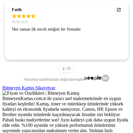
SEZGİN GÜNAY
24.07.2026
GÜVENLİ BİR SİTE . GÖNÜL RAHATLIĞIYLA
ALIŞVERİŞ YAPIYORUM. TEŞEKKÜRLER.
Yorumlar tarafımızdan doğrulanmıştır.
Bitmeyen Kartuş Şikayetvar
BitmeyenKartus.com.tr ile yazıcı sarf malzemelerinde en uygun
fiyatları keşfedin! Kartuş, toner ve mürekkep ürünlerinde yüksek
kaliteyi en ekonomik fiyatlarla sunuyoruz. Canon, HP, Epson ve
Brother uyumlu ürünlerde kaçırılmayacak fırsatlar sizi bekliyor.
Pahalı baskı maliyetlerine son! Aynı kaliteyi çok daha uygun fiyatla
elde edin. %100 uyumlu ve yüksek performanslı ürünlerimiz
sayesinde yazıcınızdan maksimum verim alın. Stoktan hızlı