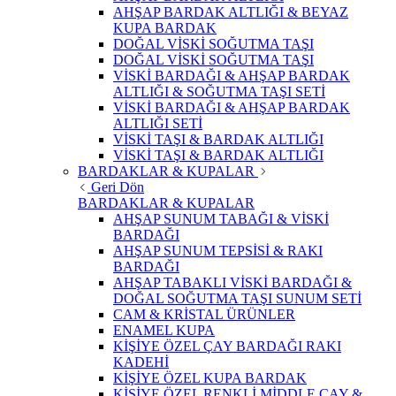
AHŞAP BARDAK ALTLIĞI & BEYAZ
KUPA BARDAK
DOĞAL VİSKİ SOĞUTMA TAŞI
DOĞAL VİSKİ SOĞUTMA TAŞI
VİSKİ BARDAĞI & AHŞAP BARDAK
ALTLIĞI & SOĞUTMA TAŞI SETİ
VİSKİ BARDAĞI & AHŞAP BARDAK
ALTLIĞI SETİ
VİSKİ TAŞI & BARDAK ALTLIĞI
VİSKİ TAŞI & BARDAK ALTLIĞI
BARDAKLAR & KUPALAR
Geri Dön
BARDAKLAR & KUPALAR
AHŞAP SUNUM TABAĞI & VİSKİ
BARDAĞI
AHŞAP SUNUM TEPSİSİ & RAKI
BARDAĞI
AHŞAP TABAKLI VİSKİ BARDAĞI &
DOĞAL SOĞUTMA TAŞI SUNUM SETİ
CAM & KRİSTAL ÜRÜNLER
ENAMEL KUPA
KİŞİYE ÖZEL ÇAY BARDAĞI RAKI
KADEHİ
KİŞİYE ÖZEL KUPA BARDAK
KİŞİYE ÖZEL RENKLİ MİDDLE ÇAY &