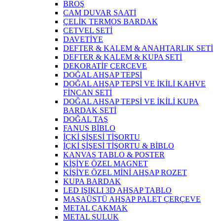
BROŞ
CAM DUVAR SAATİ
ÇELİK TERMOS BARDAK
CETVEL SETİ
DAVETİYE
DEFTER & KALEM & ANAHTARLIK SETİ
DEFTER & KALEM & KUPA SETİ
DEKORATİF ÇERÇEVE
DOĞAL AHŞAP TEPSİ
DOĞAL AHŞAP TEPSİ VE İKİLİ KAHVE
FİNCAN SETİ
DOĞAL AHŞAP TEPSİ VE İKİLİ KUPA
BARDAK SETİ
DOĞAL TAŞ
FANUS BİBLO
İÇKİ ŞİŞESİ TİŞORTU
İÇKİ ŞİŞESİ TİŞORTU & BİBLO
KANVAS TABLO & POSTER
KİŞİYE ÖZEL MAGNET
KİŞİYE ÖZEL MİNİ AHŞAP ROZET
KUPA BARDAK
LED IŞIKLI 3D AHŞAP TABLO
MASAÜSTÜ AHŞAP PALET ÇERÇEVE
METAL ÇAKMAK
METAL SULUK