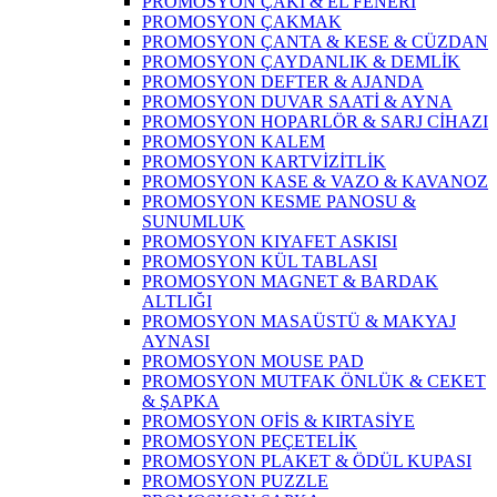
PROMOSYON ÇAKI & EL FENERİ
PROMOSYON ÇAKMAK
PROMOSYON ÇANTA & KESE & CÜZDAN
PROMOSYON ÇAYDANLIK & DEMLİK
PROMOSYON DEFTER & AJANDA
PROMOSYON DUVAR SAATİ & AYNA
PROMOSYON HOPARLÖR & SARJ CİHAZI
PROMOSYON KALEM
PROMOSYON KARTVİZİTLİK
PROMOSYON KASE & VAZO & KAVANOZ
PROMOSYON KESME PANOSU &
SUNUMLUK
PROMOSYON KIYAFET ASKISI
PROMOSYON KÜL TABLASI
PROMOSYON MAGNET & BARDAK
ALTLIĞI
PROMOSYON MASAÜSTÜ & MAKYAJ
AYNASI
PROMOSYON MOUSE PAD
PROMOSYON MUTFAK ÖNLÜK & CEKET
& ŞAPKA
PROMOSYON OFİS & KIRTASİYE
PROMOSYON PEÇETELİK
PROMOSYON PLAKET & ÖDÜL KUPASI
PROMOSYON PUZZLE