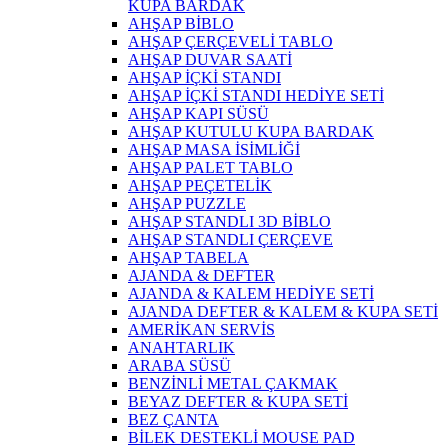
KUPA BARDAK
AHŞAP BİBLO
AHŞAP ÇERÇEVELİ TABLO
AHŞAP DUVAR SAATİ
AHŞAP İÇKİ STANDI
AHŞAP İÇKİ STANDI HEDİYE SETİ
AHŞAP KAPI SÜSÜ
AHŞAP KUTULU KUPA BARDAK
AHŞAP MASA İSİMLİĞİ
AHŞAP PALET TABLO
AHŞAP PEÇETELİK
AHŞAP PUZZLE
AHŞAP STANDLI 3D BİBLO
AHŞAP STANDLI ÇERÇEVE
AHŞAP TABELA
AJANDA & DEFTER
AJANDA & KALEM HEDİYE SETİ
AJANDA DEFTER & KALEM & KUPA SETİ
AMERİKAN SERVİS
ANAHTARLIK
ARABA SÜSÜ
BENZİNLİ METAL ÇAKMAK
BEYAZ DEFTER & KUPA SETİ
BEZ ÇANTA
BİLEK DESTEKLİ MOUSE PAD