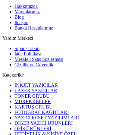
Hakkımızda
Markalarımız
Blog
İletişim
Banka Hesaplarımız
Yardım Merkezi
Sipariş Takip
İade Politikası
Mesafeli Satış Sözleşmesi
Gizlilik ve Güvenlik
Kategoriler
INKJET YAZICILAR
LAZER YAZICILAR
TONER GRUBU
MÜREKKEPLER
KARTUŞ GRUBU
FOTOĞRAF KAĞITLARI
YAZICI RESET YAZILIMLARI
DİĞER YAZICI ÜRÜNLERİ
OFİS ÜRÜNLERİ
HEDİYELİK & KİŞİYE ÖZEL