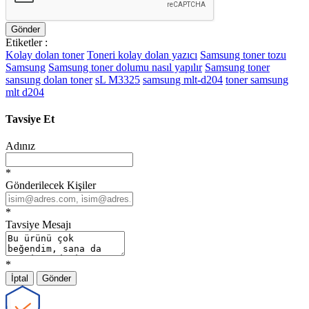
Gönder
Etiketler :
Kolay dolan toner
Toneri kolay dolan yazıcı
Samsung toner tozu
Samsung
Samsung toner dolumu nasıl yapılır
Samsung toner
sansung dolan toner
sL M3325
samsung mlt-d204
toner samsung
mlt d204
Tavsiye Et
Adınız
*
Gönderilecek Kişiler
*
Tavsiye Mesajı
*
İptal
Gönder