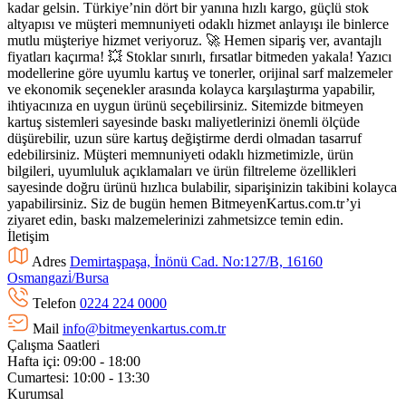
kadar gelsin. Türkiye’nin dört bir yanına hızlı kargo, güçlü stok
altyapısı ve müşteri memnuniyeti odaklı hizmet anlayışı ile binlerce
mutlu müşteriye hizmet veriyoruz. 🚀 Hemen sipariş ver, avantajlı
fiyatları kaçırma! 💥 Stoklar sınırlı, fırsatlar bitmeden yakala! Yazıcı
modellerine göre uyumlu kartuş ve tonerler, orijinal sarf malzemeler
ve ekonomik seçenekler arasında kolayca karşılaştırma yapabilir,
ihtiyacınıza en uygun ürünü seçebilirsiniz. Sitemizde bitmeyen
kartuş sistemleri sayesinde baskı maliyetlerinizi önemli ölçüde
düşürebilir, uzun süre kartuş değiştirme derdi olmadan tasarruf
edebilirsiniz. Müşteri memnuniyeti odaklı hizmetimizle, ürün
bilgileri, uyumluluk açıklamaları ve ürün filtreleme özellikleri
sayesinde doğru ürünü hızlıca bulabilir, siparişinizin takibini kolayca
yapabilirsiniz. Siz de bugün hemen BitmeyenKartus.com.tr’yi
ziyaret edin, baskı malzemelerinizi zahmetsizce temin edin.
İletişim
Adres
Demirtaşpaşa, İnönü Cad. No:127/B, 16160
Osmangazi̇/Bursa
Telefon
0224 224 0000
Mail
info@bitmeyenkartus.com.tr
Çalışma Saatleri
Hafta içi: 09:00 - 18:00
Cumartesi: 10:00 - 13:30
Kurumsal