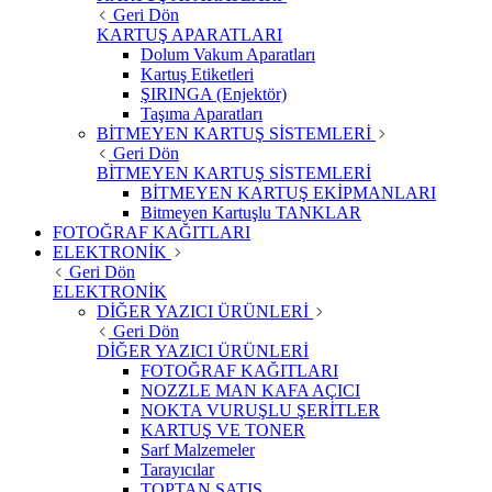
Geri Dön
KARTUŞ APARATLARI
Dolum Vakum Aparatları
Kartuş Etiketleri
ŞIRINGA (Enjektör)
Taşıma Aparatları
BİTMEYEN KARTUŞ SİSTEMLERİ
Geri Dön
BİTMEYEN KARTUŞ SİSTEMLERİ
BİTMEYEN KARTUŞ EKİPMANLARI
Bitmeyen Kartuşlu TANKLAR
FOTOĞRAF KAĞITLARI
ELEKTRONİK
Geri Dön
ELEKTRONİK
DİĞER YAZICI ÜRÜNLERİ
Geri Dön
DİĞER YAZICI ÜRÜNLERİ
FOTOĞRAF KAĞITLARI
NOZZLE MAN KAFA AÇICI
NOKTA VURUŞLU ŞERİTLER
KARTUŞ VE TONER
Sarf Malzemeler
Tarayıcılar
TOPTAN SATIŞ