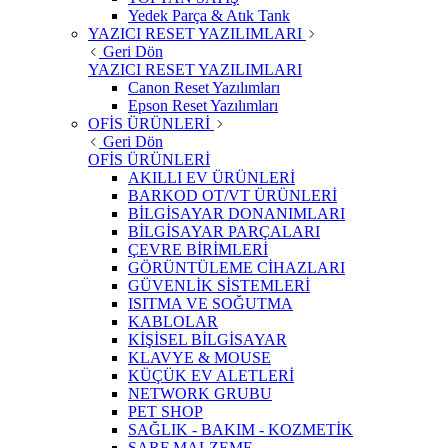
Yedek Parça & Atık Tank
YAZICI RESET YAZILIMLARI
Geri Dön
YAZICI RESET YAZILIMLARI
Canon Reset Yazılımları
Epson Reset Yazılımları
OFİS ÜRÜNLERİ
Geri Dön
OFİS ÜRÜNLERİ
AKILLI EV ÜRÜNLERİ
BARKOD OT/VT ÜRÜNLERİ
BİLGİSAYAR DONANIMLARI
BİLGİSAYAR PARÇALARI
ÇEVRE BİRİMLERİ
GÖRÜNTÜLEME CİHAZLARI
GÜVENLİK SİSTEMLERİ
ISITMA VE SOĞUTMA
KABLOLAR
KİŞİSEL BİLGİSAYAR
KLAVYE & MOUSE
KÜÇÜK EV ALETLERİ
NETWORK GRUBU
PET SHOP
SAĞLIK - BAKIM - KOZMETİK
SARF MALZEME