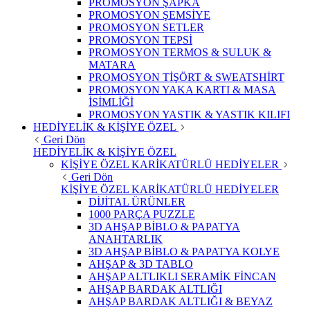
PROMOSYON ŞAPKA
PROMOSYON ŞEMSİYE
PROMOSYON SETLER
PROMOSYON TEPSİ
PROMOSYON TERMOS & SULUK &
MATARA
PROMOSYON TİŞÖRT & SWEATSHİRT
PROMOSYON YAKA KARTI & MASA
İSİMLİĞİ
PROMOSYON YASTIK & YASTIK KILIFI
HEDİYELİK & KİŞİYE ÖZEL
Geri Dön
HEDİYELİK & KİŞİYE ÖZEL
KİŞİYE ÖZEL KARİKATÜRLÜ HEDİYELER
Geri Dön
KİŞİYE ÖZEL KARİKATÜRLÜ HEDİYELER
DİJİTAL ÜRÜNLER
1000 PARÇA PUZZLE
3D AHŞAP BİBLO & PAPATYA
ANAHTARLIK
3D AHŞAP BİBLO & PAPATYA KOLYE
AHŞAP & 3D TABLO
AHŞAP ALTLIKLI SERAMİK FİNCAN
AHŞAP BARDAK ALTLIĞI
AHŞAP BARDAK ALTLIĞI & BEYAZ