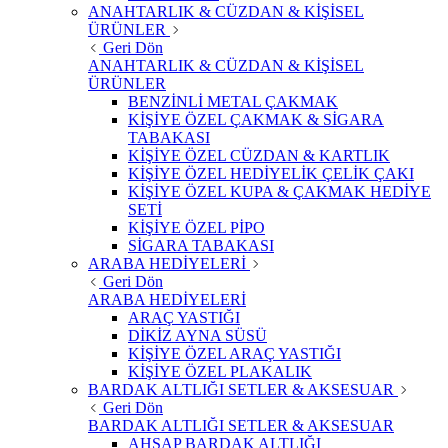
ANAHTARLIK & CÜZDAN & KİŞİSEL
ÜRÜNLER
Geri Dön
ANAHTARLIK & CÜZDAN & KİŞİSEL
ÜRÜNLER
BENZİNLİ METAL ÇAKMAK
KİŞİYE ÖZEL ÇAKMAK & SİGARA
TABAKASI
KİŞİYE ÖZEL CÜZDAN & KARTLIK
KİŞİYE ÖZEL HEDİYELİK ÇELİK ÇAKI
KİŞİYE ÖZEL KUPA & ÇAKMAK HEDİYE
SETİ
KİŞİYE ÖZEL PİPO
SİGARA TABAKASI
ARABA HEDİYELERİ
Geri Dön
ARABA HEDİYELERİ
ARAÇ YASTIĞI
DİKİZ AYNA SÜSÜ
KİŞİYE ÖZEL ARAÇ YASTIĞI
KİŞİYE ÖZEL PLAKALIK
BARDAK ALTLIĞI SETLER & AKSESUAR
Geri Dön
BARDAK ALTLIĞI SETLER & AKSESUAR
AHŞAP BARDAK ALTLIĞI