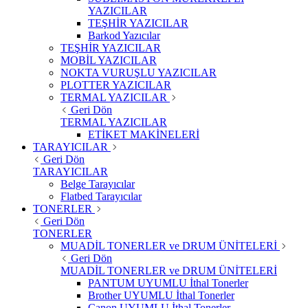
YAZICILAR
TEŞHİR YAZICILAR
Barkod Yazıcılar
TEŞHİR YAZICILAR
MOBİL YAZICILAR
NOKTA VURUŞLU YAZICILAR
PLOTTER YAZICILAR
TERMAL YAZICILAR
Geri Dön
TERMAL YAZICILAR
ETİKET MAKİNELERİ
TARAYICILAR
Geri Dön
TARAYICILAR
Belge Tarayıcılar
Flatbed Tarayıcılar
TONERLER
Geri Dön
TONERLER
MUADİL TONERLER ve DRUM ÜNİTELERİ
Geri Dön
MUADİL TONERLER ve DRUM ÜNİTELERİ
PANTUM UYUMLU İthal Tonerler
Brother UYUMLU İthal Tonerler
Canon UYUMLU İthal Tonerler