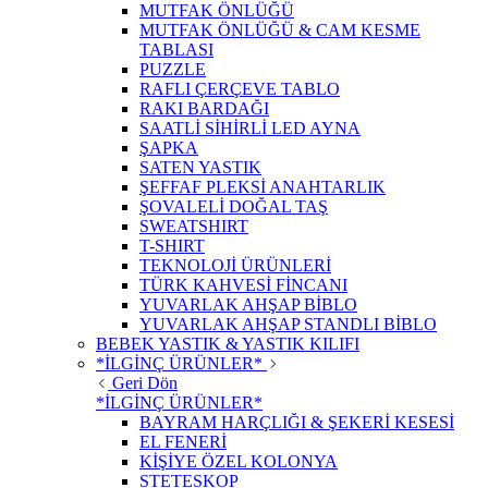
MUTFAK ÖNLÜĞÜ
MUTFAK ÖNLÜĞÜ & CAM KESME
TABLASI
PUZZLE
RAFLI ÇERÇEVE TABLO
RAKI BARDAĞI
SAATLİ SİHİRLİ LED AYNA
ŞAPKA
SATEN YASTIK
ŞEFFAF PLEKSİ ANAHTARLIK
ŞOVALELİ DOĞAL TAŞ
SWEATSHIRT
T-SHIRT
TEKNOLOJİ ÜRÜNLERİ
TÜRK KAHVESİ FİNCANI
YUVARLAK AHŞAP BİBLO
YUVARLAK AHŞAP STANDLI BİBLO
BEBEK YASTIK & YASTIK KILIFI
*İLGİNÇ ÜRÜNLER*
Geri Dön
*İLGİNÇ ÜRÜNLER*
BAYRAM HARÇLIĞI & ŞEKERİ KESESİ
EL FENERİ
KİŞİYE ÖZEL KOLONYA
STETESKOP