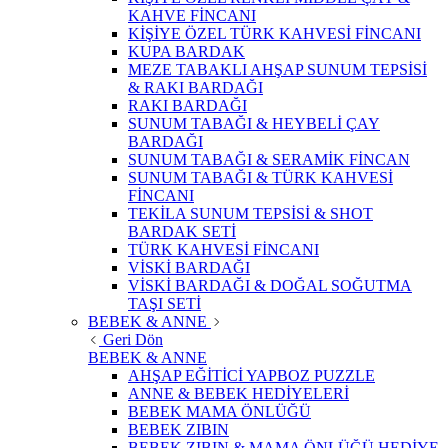
KAHVE FİNCANI
KİŞİYE ÖZEL TÜRK KAHVESİ FİNCANI
KUPA BARDAK
MEZE TABAKLI AHŞAP SUNUM TEPSİSİ
& RAKI BARDAĞI
RAKI BARDAĞI
SUNUM TABAĞI & HEYBELİ ÇAY
BARDAĞI
SUNUM TABAĞI & SERAMİK FİNCAN
SUNUM TABAĞI & TÜRK KAHVESİ
FİNCANI
TEKİLA SUNUM TEPSİSİ & SHOT
BARDAK SETİ
TÜRK KAHVESİ FİNCANI
VİSKİ BARDAĞI
VİSKİ BARDAĞI & DOĞAL SOĞUTMA
TAŞI SETİ
BEBEK & ANNE
Geri Dön
BEBEK & ANNE
AHŞAP EĞİTİCİ YAPBOZ PUZZLE
ANNE & BEBEK HEDİYELERİ
BEBEK MAMA ÖNLÜĞÜ
BEBEK ZIBIN
BEBEK ZIBIN & MAMA ÖNLÜĞÜ HEDİYE