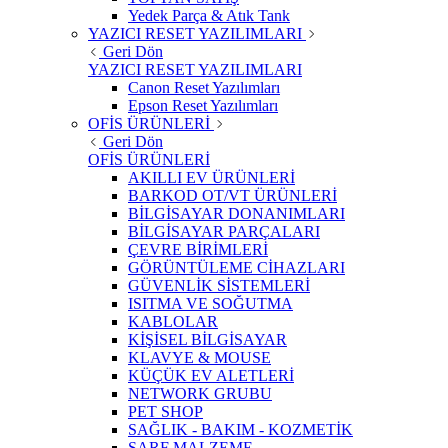
Yedek Parça & Atık Tank
YAZICI RESET YAZILIMLARI
Geri Dön
YAZICI RESET YAZILIMLARI
Canon Reset Yazılımları
Epson Reset Yazılımları
OFİS ÜRÜNLERİ
Geri Dön
OFİS ÜRÜNLERİ
AKILLI EV ÜRÜNLERİ
BARKOD OT/VT ÜRÜNLERİ
BİLGİSAYAR DONANIMLARI
BİLGİSAYAR PARÇALARI
ÇEVRE BİRİMLERİ
GÖRÜNTÜLEME CİHAZLARI
GÜVENLİK SİSTEMLERİ
ISITMA VE SOĞUTMA
KABLOLAR
KİŞİSEL BİLGİSAYAR
KLAVYE & MOUSE
KÜÇÜK EV ALETLERİ
NETWORK GRUBU
PET SHOP
SAĞLIK - BAKIM - KOZMETİK
SARF MALZEME