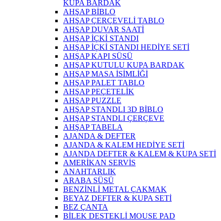
KUPA BARDAK
AHŞAP BİBLO
AHŞAP ÇERÇEVELİ TABLO
AHŞAP DUVAR SAATİ
AHŞAP İÇKİ STANDI
AHŞAP İÇKİ STANDI HEDİYE SETİ
AHŞAP KAPI SÜSÜ
AHŞAP KUTULU KUPA BARDAK
AHŞAP MASA İSİMLİĞİ
AHŞAP PALET TABLO
AHŞAP PEÇETELİK
AHŞAP PUZZLE
AHŞAP STANDLI 3D BİBLO
AHŞAP STANDLI ÇERÇEVE
AHŞAP TABELA
AJANDA & DEFTER
AJANDA & KALEM HEDİYE SETİ
AJANDA DEFTER & KALEM & KUPA SETİ
AMERİKAN SERVİS
ANAHTARLIK
ARABA SÜSÜ
BENZİNLİ METAL ÇAKMAK
BEYAZ DEFTER & KUPA SETİ
BEZ ÇANTA
BİLEK DESTEKLİ MOUSE PAD