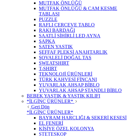
MUTFAK ÖNLÜĞÜ
MUTFAK ÖNLÜĞÜ & CAM KESME
TABLASI
PUZZLE
RAFLI ÇERÇEVE TABLO
RAKI BARDAĞI
SAATLİ SİHİRLİ LED AYNA
ŞAPKA
SATEN YASTIK
ŞEFFAF PLEKSİ ANAHTARLIK
ŞOVALELİ DOĞAL TAŞ
SWEATSHIRT
T-SHIRT
TEKNOLOJİ ÜRÜNLERİ
TÜRK KAHVESİ FİNCANI
YUVARLAK AHŞAP BİBLO
YUVARLAK AHŞAP STANDLI BİBLO
BEBEK YASTIK & YASTIK KILIFI
*İLGİNÇ ÜRÜNLER*
Geri Dön
*İLGİNÇ ÜRÜNLER*
BAYRAM HARÇLIĞI & ŞEKERİ KESESİ
EL FENERİ
KİŞİYE ÖZEL KOLONYA
STETESKOP