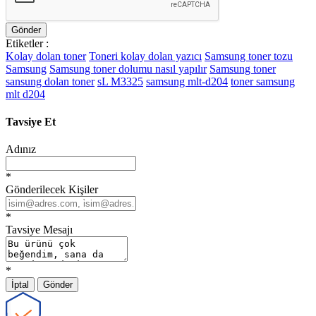
Gönder
Etiketler :
Kolay dolan toner
Toneri kolay dolan yazıcı
Samsung toner tozu
Samsung
Samsung toner dolumu nasıl yapılır
Samsung toner
sansung dolan toner
sL M3325
samsung mlt-d204
toner samsung
mlt d204
Tavsiye Et
Adınız
*
Gönderilecek Kişiler
*
Tavsiye Mesajı
*
İptal
Gönder