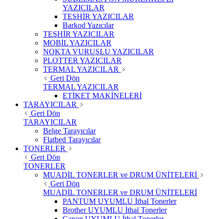
YAZICILAR
TEŞHİR YAZICILAR
Barkod Yazıcılar
TEŞHİR YAZICILAR
MOBİL YAZICILAR
NOKTA VURUŞLU YAZICILAR
PLOTTER YAZICILAR
TERMAL YAZICILAR
Geri Dön
TERMAL YAZICILAR
ETİKET MAKİNELERİ
TARAYICILAR
Geri Dön
TARAYICILAR
Belge Tarayıcılar
Flatbed Tarayıcılar
TONERLER
Geri Dön
TONERLER
MUADİL TONERLER ve DRUM ÜNİTELERİ
Geri Dön
MUADİL TONERLER ve DRUM ÜNİTELERİ
PANTUM UYUMLU İthal Tonerler
Brother UYUMLU İthal Tonerler
Canon UYUMLU İthal Tonerler