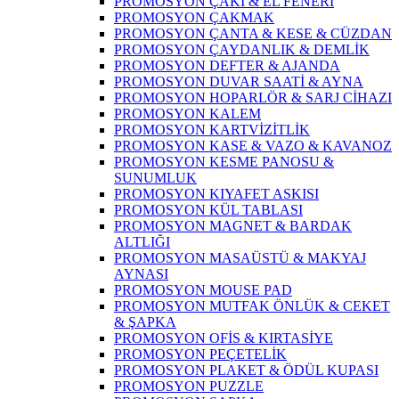
PROMOSYON ÇAKI & EL FENERİ
PROMOSYON ÇAKMAK
PROMOSYON ÇANTA & KESE & CÜZDAN
PROMOSYON ÇAYDANLIK & DEMLİK
PROMOSYON DEFTER & AJANDA
PROMOSYON DUVAR SAATİ & AYNA
PROMOSYON HOPARLÖR & SARJ CİHAZI
PROMOSYON KALEM
PROMOSYON KARTVİZİTLİK
PROMOSYON KASE & VAZO & KAVANOZ
PROMOSYON KESME PANOSU &
SUNUMLUK
PROMOSYON KIYAFET ASKISI
PROMOSYON KÜL TABLASI
PROMOSYON MAGNET & BARDAK
ALTLIĞI
PROMOSYON MASAÜSTÜ & MAKYAJ
AYNASI
PROMOSYON MOUSE PAD
PROMOSYON MUTFAK ÖNLÜK & CEKET
& ŞAPKA
PROMOSYON OFİS & KIRTASİYE
PROMOSYON PEÇETELİK
PROMOSYON PLAKET & ÖDÜL KUPASI
PROMOSYON PUZZLE