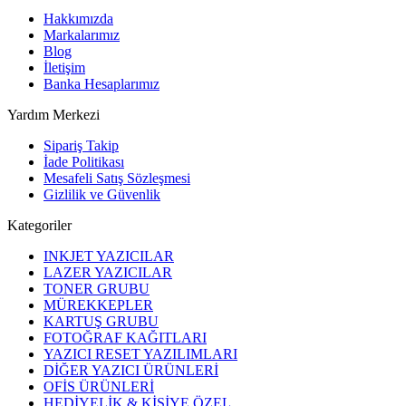
Hakkımızda
Markalarımız
Blog
İletişim
Banka Hesaplarımız
Yardım Merkezi
Sipariş Takip
İade Politikası
Mesafeli Satış Sözleşmesi
Gizlilik ve Güvenlik
Kategoriler
INKJET YAZICILAR
LAZER YAZICILAR
TONER GRUBU
MÜREKKEPLER
KARTUŞ GRUBU
FOTOĞRAF KAĞITLARI
YAZICI RESET YAZILIMLARI
DİĞER YAZICI ÜRÜNLERİ
OFİS ÜRÜNLERİ
HEDİYELİK & KİŞİYE ÖZEL