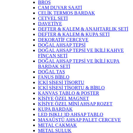
BROŞ
CAM DUVAR SAATİ
ÇELİK TERMOS BARDAK
CETVEL SETİ
DAVETİYE
DEFTER & KALEM & ANAHTARLIK SETİ
DEFTER & KALEM & KUPA SETİ
DEKORATİF ÇERÇEVE
DOĞAL AHŞAP TEPSİ
DOĞAL AHŞAP TEPSİ VE İKİLİ KAHVE
FİNCAN SETİ
DOĞAL AHŞAP TEPSİ VE İKİLİ KUPA
BARDAK SETİ
DOĞAL TAŞ
FANUS BİBLO
İÇKİ ŞİŞESİ TİŞORTU
İÇKİ ŞİŞESİ TİŞORTU & BİBLO
KANVAS TABLO & POSTER
KİŞİYE ÖZEL MAGNET
KİŞİYE ÖZEL MİNİ AHŞAP ROZET
KUPA BARDAK
LED IŞIKLI 3D AHŞAP TABLO
MASAÜSTÜ AHŞAP PALET ÇERÇEVE
METAL ÇAKMAK
METAL SULUK