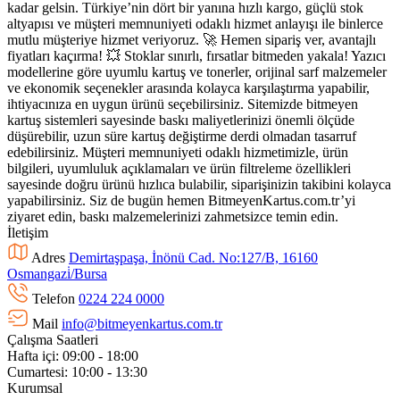
kadar gelsin. Türkiye’nin dört bir yanına hızlı kargo, güçlü stok
altyapısı ve müşteri memnuniyeti odaklı hizmet anlayışı ile binlerce
mutlu müşteriye hizmet veriyoruz. 🚀 Hemen sipariş ver, avantajlı
fiyatları kaçırma! 💥 Stoklar sınırlı, fırsatlar bitmeden yakala! Yazıcı
modellerine göre uyumlu kartuş ve tonerler, orijinal sarf malzemeler
ve ekonomik seçenekler arasında kolayca karşılaştırma yapabilir,
ihtiyacınıza en uygun ürünü seçebilirsiniz. Sitemizde bitmeyen
kartuş sistemleri sayesinde baskı maliyetlerinizi önemli ölçüde
düşürebilir, uzun süre kartuş değiştirme derdi olmadan tasarruf
edebilirsiniz. Müşteri memnuniyeti odaklı hizmetimizle, ürün
bilgileri, uyumluluk açıklamaları ve ürün filtreleme özellikleri
sayesinde doğru ürünü hızlıca bulabilir, siparişinizin takibini kolayca
yapabilirsiniz. Siz de bugün hemen BitmeyenKartus.com.tr’yi
ziyaret edin, baskı malzemelerinizi zahmetsizce temin edin.
İletişim
Adres
Demirtaşpaşa, İnönü Cad. No:127/B, 16160
Osmangazi̇/Bursa
Telefon
0224 224 0000
Mail
info@bitmeyenkartus.com.tr
Çalışma Saatleri
Hafta içi: 09:00 - 18:00
Cumartesi: 10:00 - 13:30
Kurumsal