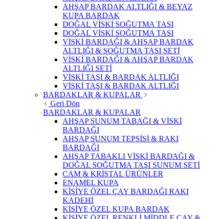
AHŞAP BARDAK ALTLIĞI & BEYAZ
KUPA BARDAK
DOĞAL VİSKİ SOĞUTMA TAŞI
DOĞAL VİSKİ SOĞUTMA TAŞI
VİSKİ BARDAĞI & AHŞAP BARDAK
ALTLIĞI & SOĞUTMA TAŞI SETİ
VİSKİ BARDAĞI & AHŞAP BARDAK
ALTLIĞI SETİ
VİSKİ TAŞI & BARDAK ALTLIĞI
VİSKİ TAŞI & BARDAK ALTLIĞI
BARDAKLAR & KUPALAR
Geri Dön
BARDAKLAR & KUPALAR
AHŞAP SUNUM TABAĞI & VİSKİ
BARDAĞI
AHŞAP SUNUM TEPSİSİ & RAKI
BARDAĞI
AHŞAP TABAKLI VİSKİ BARDAĞI &
DOĞAL SOĞUTMA TAŞI SUNUM SETİ
CAM & KRİSTAL ÜRÜNLER
ENAMEL KUPA
KİŞİYE ÖZEL ÇAY BARDAĞI RAKI
KADEHİ
KİŞİYE ÖZEL KUPA BARDAK
KİŞİYE ÖZEL RENKLİ MİDDLE ÇAY &