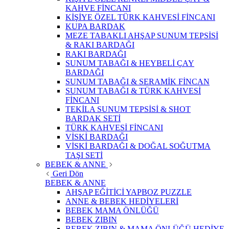
KAHVE FİNCANI
KİŞİYE ÖZEL TÜRK KAHVESİ FİNCANI
KUPA BARDAK
MEZE TABAKLI AHŞAP SUNUM TEPSİSİ
& RAKI BARDAĞI
RAKI BARDAĞI
SUNUM TABAĞI & HEYBELİ ÇAY
BARDAĞI
SUNUM TABAĞI & SERAMİK FİNCAN
SUNUM TABAĞI & TÜRK KAHVESİ
FİNCANI
TEKİLA SUNUM TEPSİSİ & SHOT
BARDAK SETİ
TÜRK KAHVESİ FİNCANI
VİSKİ BARDAĞI
VİSKİ BARDAĞI & DOĞAL SOĞUTMA
TAŞI SETİ
BEBEK & ANNE
Geri Dön
BEBEK & ANNE
AHŞAP EĞİTİCİ YAPBOZ PUZZLE
ANNE & BEBEK HEDİYELERİ
BEBEK MAMA ÖNLÜĞÜ
BEBEK ZIBIN
BEBEK ZIBIN & MAMA ÖNLÜĞÜ HEDİYE