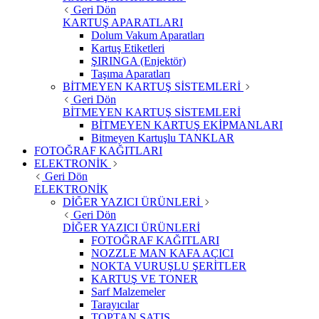
Geri Dön
KARTUŞ APARATLARI
Dolum Vakum Aparatları
Kartuş Etiketleri
ŞIRINGA (Enjektör)
Taşıma Aparatları
BİTMEYEN KARTUŞ SİSTEMLERİ
Geri Dön
BİTMEYEN KARTUŞ SİSTEMLERİ
BİTMEYEN KARTUŞ EKİPMANLARI
Bitmeyen Kartuşlu TANKLAR
FOTOĞRAF KAĞITLARI
ELEKTRONİK
Geri Dön
ELEKTRONİK
DİĞER YAZICI ÜRÜNLERİ
Geri Dön
DİĞER YAZICI ÜRÜNLERİ
FOTOĞRAF KAĞITLARI
NOZZLE MAN KAFA AÇICI
NOKTA VURUŞLU ŞERİTLER
KARTUŞ VE TONER
Sarf Malzemeler
Tarayıcılar
TOPTAN SATIŞ