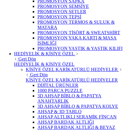
PROMOSYON ŞAPKA
PROMOSYON ŞEMSİYE
PROMOSYON SETLER
PROMOSYON TEPSİ
PROMOSYON TERMOS & SULUK &
MATARA
PROMOSYON TİŞÖRT & SWEATSHİRT
PROMOSYON YAKA KARTI & MASA
İSİMLİĞİ
PROMOSYON YASTIK & YASTIK KILIFI
HEDİYELİK & KİŞİYE ÖZEL
Geri Dön
HEDİYELİK & KİŞİYE ÖZEL
KİŞİYE ÖZEL KARİKATÜRLÜ HEDİYELER
Geri Dön
KİŞİYE ÖZEL KARİKATÜRLÜ HEDİYELER
DİJİTAL ÜRÜNLER
1000 PARÇA PUZZLE
3D AHŞAP BİBLO & PAPATYA
ANAHTARLIK
3D AHŞAP BİBLO & PAPATYA KOLYE
AHŞAP & 3D TABLO
AHŞAP ALTLIKLI SERAMİK FİNCAN
AHŞAP BARDAK ALTLIĞI
AHŞAP BARDAK ALTLIĞI & BEYAZ