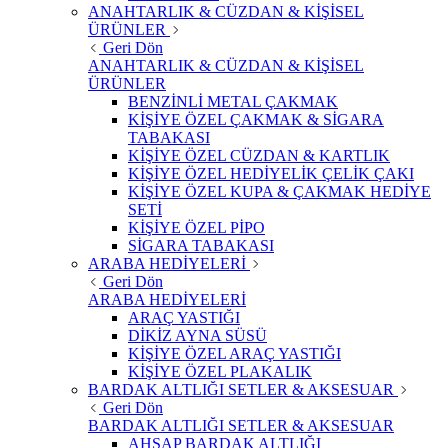
ANAHTARLIK & CÜZDAN & KİŞİSEL
ÜRÜNLER
Geri Dön
ANAHTARLIK & CÜZDAN & KİŞİSEL
ÜRÜNLER
BENZİNLİ METAL ÇAKMAK
KİŞİYE ÖZEL ÇAKMAK & SİGARA
TABAKASI
KİŞİYE ÖZEL CÜZDAN & KARTLIK
KİŞİYE ÖZEL HEDİYELİK ÇELİK ÇAKI
KİŞİYE ÖZEL KUPA & ÇAKMAK HEDİYE
SETİ
KİŞİYE ÖZEL PİPO
SİGARA TABAKASI
ARABA HEDİYELERİ
Geri Dön
ARABA HEDİYELERİ
ARAÇ YASTIĞI
DİKİZ AYNA SÜSÜ
KİŞİYE ÖZEL ARAÇ YASTIĞI
KİŞİYE ÖZEL PLAKALIK
BARDAK ALTLIĞI SETLER & AKSESUAR
Geri Dön
BARDAK ALTLIĞI SETLER & AKSESUAR
AHŞAP BARDAK ALTLIĞI