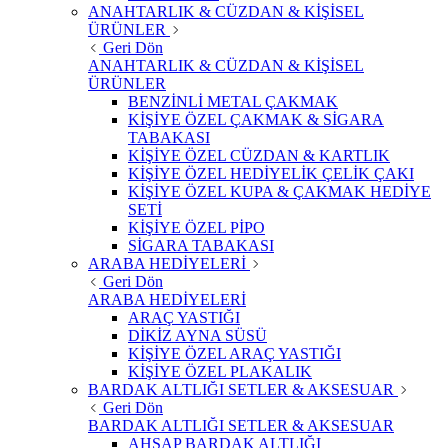
ANAHTARLIK & CÜZDAN & KİŞİSEL
ÜRÜNLER
Geri Dön
ANAHTARLIK & CÜZDAN & KİŞİSEL
ÜRÜNLER
BENZİNLİ METAL ÇAKMAK
KİŞİYE ÖZEL ÇAKMAK & SİGARA
TABAKASI
KİŞİYE ÖZEL CÜZDAN & KARTLIK
KİŞİYE ÖZEL HEDİYELİK ÇELİK ÇAKI
KİŞİYE ÖZEL KUPA & ÇAKMAK HEDİYE
SETİ
KİŞİYE ÖZEL PİPO
SİGARA TABAKASI
ARABA HEDİYELERİ
Geri Dön
ARABA HEDİYELERİ
ARAÇ YASTIĞI
DİKİZ AYNA SÜSÜ
KİŞİYE ÖZEL ARAÇ YASTIĞI
KİŞİYE ÖZEL PLAKALIK
BARDAK ALTLIĞI SETLER & AKSESUAR
Geri Dön
BARDAK ALTLIĞI SETLER & AKSESUAR
AHŞAP BARDAK ALTLIĞI