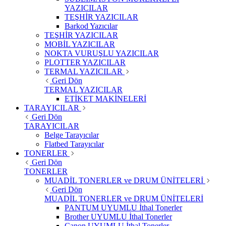
YAZICILAR
TEŞHİR YAZICILAR
Barkod Yazıcılar
TEŞHİR YAZICILAR
MOBİL YAZICILAR
NOKTA VURUŞLU YAZICILAR
PLOTTER YAZICILAR
TERMAL YAZICILAR
Geri Dön
TERMAL YAZICILAR
ETİKET MAKİNELERİ
TARAYICILAR
Geri Dön
TARAYICILAR
Belge Tarayıcılar
Flatbed Tarayıcılar
TONERLER
Geri Dön
TONERLER
MUADİL TONERLER ve DRUM ÜNİTELERİ
Geri Dön
MUADİL TONERLER ve DRUM ÜNİTELERİ
PANTUM UYUMLU İthal Tonerler
Brother UYUMLU İthal Tonerler
Canon UYUMLU İthal Tonerler