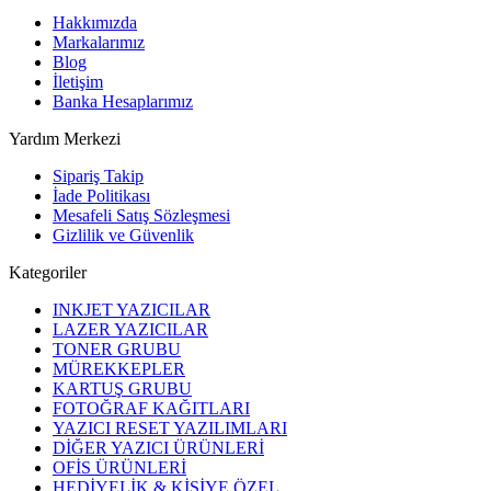
Hakkımızda
Markalarımız
Blog
İletişim
Banka Hesaplarımız
Yardım Merkezi
Sipariş Takip
İade Politikası
Mesafeli Satış Sözleşmesi
Gizlilik ve Güvenlik
Kategoriler
INKJET YAZICILAR
LAZER YAZICILAR
TONER GRUBU
MÜREKKEPLER
KARTUŞ GRUBU
FOTOĞRAF KAĞITLARI
YAZICI RESET YAZILIMLARI
DİĞER YAZICI ÜRÜNLERİ
OFİS ÜRÜNLERİ
HEDİYELİK & KİŞİYE ÖZEL