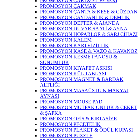
PROMOSYON ÇAKI & EL FENERİ
PROMOSYON ÇAKMAK
PROMOSYON ÇANTA & KESE & CÜZDAN
PROMOSYON ÇAYDANLIK & DEMLİK
PROMOSYON DEFTER & AJANDA
PROMOSYON DUVAR SAATİ & AYNA
PROMOSYON HOPARLÖR & SARJ CİHAZI
PROMOSYON KALEM
PROMOSYON KARTVİZİTLİK
PROMOSYON KASE & VAZO & KAVANOZ
PROMOSYON KESME PANOSU &
SUNUMLUK
PROMOSYON KIYAFET ASKISI
PROMOSYON KÜL TABLASI
PROMOSYON MAGNET & BARDAK
ALTLIĞI
PROMOSYON MASAÜSTÜ & MAKYAJ
AYNASI
PROMOSYON MOUSE PAD
PROMOSYON MUTFAK ÖNLÜK & CEKET
& ŞAPKA
PROMOSYON OFİS & KIRTASİYE
PROMOSYON PEÇETELİK
PROMOSYON PLAKET & ÖDÜL KUPASI
PROMOSYON PUZZLE