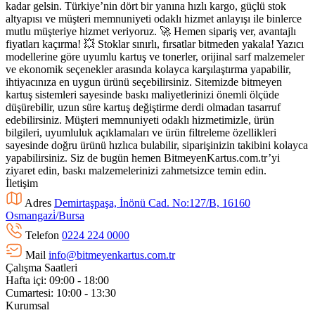
kadar gelsin. Türkiye’nin dört bir yanına hızlı kargo, güçlü stok
altyapısı ve müşteri memnuniyeti odaklı hizmet anlayışı ile binlerce
mutlu müşteriye hizmet veriyoruz. 🚀 Hemen sipariş ver, avantajlı
fiyatları kaçırma! 💥 Stoklar sınırlı, fırsatlar bitmeden yakala! Yazıcı
modellerine göre uyumlu kartuş ve tonerler, orijinal sarf malzemeler
ve ekonomik seçenekler arasında kolayca karşılaştırma yapabilir,
ihtiyacınıza en uygun ürünü seçebilirsiniz. Sitemizde bitmeyen
kartuş sistemleri sayesinde baskı maliyetlerinizi önemli ölçüde
düşürebilir, uzun süre kartuş değiştirme derdi olmadan tasarruf
edebilirsiniz. Müşteri memnuniyeti odaklı hizmetimizle, ürün
bilgileri, uyumluluk açıklamaları ve ürün filtreleme özellikleri
sayesinde doğru ürünü hızlıca bulabilir, siparişinizin takibini kolayca
yapabilirsiniz. Siz de bugün hemen BitmeyenKartus.com.tr’yi
ziyaret edin, baskı malzemelerinizi zahmetsizce temin edin.
İletişim
Adres
Demirtaşpaşa, İnönü Cad. No:127/B, 16160
Osmangazi̇/Bursa
Telefon
0224 224 0000
Mail
info@bitmeyenkartus.com.tr
Çalışma Saatleri
Hafta içi: 09:00 - 18:00
Cumartesi: 10:00 - 13:30
Kurumsal