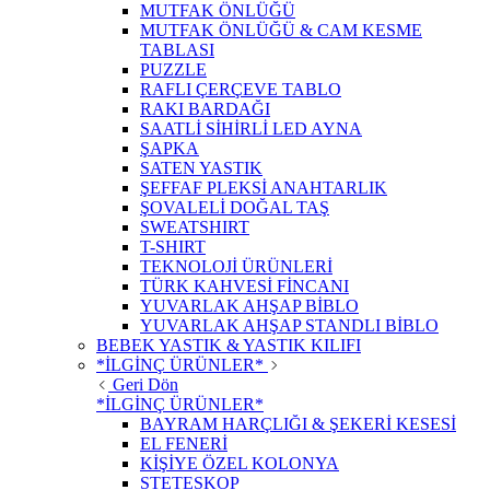
MUTFAK ÖNLÜĞÜ
MUTFAK ÖNLÜĞÜ & CAM KESME
TABLASI
PUZZLE
RAFLI ÇERÇEVE TABLO
RAKI BARDAĞI
SAATLİ SİHİRLİ LED AYNA
ŞAPKA
SATEN YASTIK
ŞEFFAF PLEKSİ ANAHTARLIK
ŞOVALELİ DOĞAL TAŞ
SWEATSHIRT
T-SHIRT
TEKNOLOJİ ÜRÜNLERİ
TÜRK KAHVESİ FİNCANI
YUVARLAK AHŞAP BİBLO
YUVARLAK AHŞAP STANDLI BİBLO
BEBEK YASTIK & YASTIK KILIFI
*İLGİNÇ ÜRÜNLER*
Geri Dön
*İLGİNÇ ÜRÜNLER*
BAYRAM HARÇLIĞI & ŞEKERİ KESESİ
EL FENERİ
KİŞİYE ÖZEL KOLONYA
STETESKOP