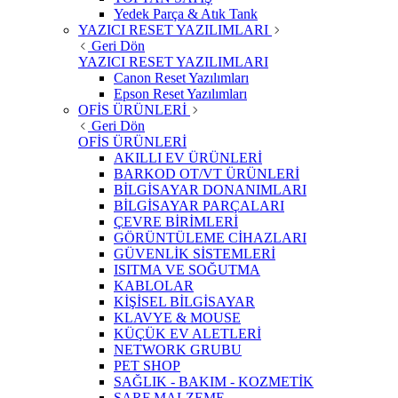
Yedek Parça & Atık Tank
YAZICI RESET YAZILIMLARI
Geri Dön
YAZICI RESET YAZILIMLARI
Canon Reset Yazılımları
Epson Reset Yazılımları
OFİS ÜRÜNLERİ
Geri Dön
OFİS ÜRÜNLERİ
AKILLI EV ÜRÜNLERİ
BARKOD OT/VT ÜRÜNLERİ
BİLGİSAYAR DONANIMLARI
BİLGİSAYAR PARÇALARI
ÇEVRE BİRİMLERİ
GÖRÜNTÜLEME CİHAZLARI
GÜVENLİK SİSTEMLERİ
ISITMA VE SOĞUTMA
KABLOLAR
KİŞİSEL BİLGİSAYAR
KLAVYE & MOUSE
KÜÇÜK EV ALETLERİ
NETWORK GRUBU
PET SHOP
SAĞLIK - BAKIM - KOZMETİK
SARF MALZEME