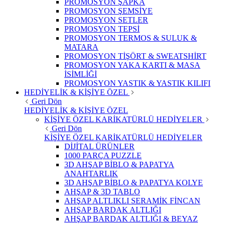
PROMOSYON ŞAPKA
PROMOSYON ŞEMSİYE
PROMOSYON SETLER
PROMOSYON TEPSİ
PROMOSYON TERMOS & SULUK &
MATARA
PROMOSYON TİŞÖRT & SWEATSHİRT
PROMOSYON YAKA KARTI & MASA
İSİMLİĞİ
PROMOSYON YASTIK & YASTIK KILIFI
HEDİYELİK & KİŞİYE ÖZEL
Geri Dön
HEDİYELİK & KİŞİYE ÖZEL
KİŞİYE ÖZEL KARİKATÜRLÜ HEDİYELER
Geri Dön
KİŞİYE ÖZEL KARİKATÜRLÜ HEDİYELER
DİJİTAL ÜRÜNLER
1000 PARÇA PUZZLE
3D AHŞAP BİBLO & PAPATYA
ANAHTARLIK
3D AHŞAP BİBLO & PAPATYA KOLYE
AHŞAP & 3D TABLO
AHŞAP ALTLIKLI SERAMİK FİNCAN
AHŞAP BARDAK ALTLIĞI
AHŞAP BARDAK ALTLIĞI & BEYAZ