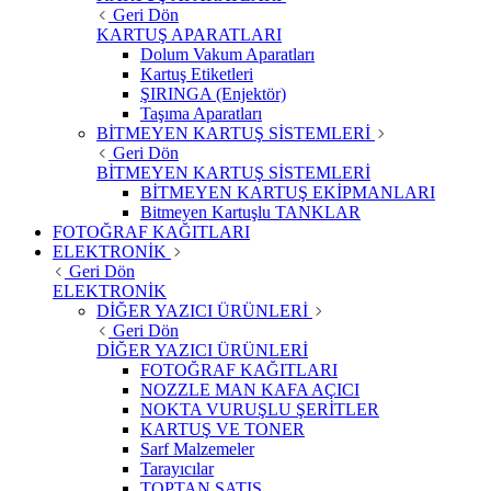
Geri Dön
KARTUŞ APARATLARI
Dolum Vakum Aparatları
Kartuş Etiketleri
ŞIRINGA (Enjektör)
Taşıma Aparatları
BİTMEYEN KARTUŞ SİSTEMLERİ
Geri Dön
BİTMEYEN KARTUŞ SİSTEMLERİ
BİTMEYEN KARTUŞ EKİPMANLARI
Bitmeyen Kartuşlu TANKLAR
FOTOĞRAF KAĞITLARI
ELEKTRONİK
Geri Dön
ELEKTRONİK
DİĞER YAZICI ÜRÜNLERİ
Geri Dön
DİĞER YAZICI ÜRÜNLERİ
FOTOĞRAF KAĞITLARI
NOZZLE MAN KAFA AÇICI
NOKTA VURUŞLU ŞERİTLER
KARTUŞ VE TONER
Sarf Malzemeler
Tarayıcılar
TOPTAN SATIŞ