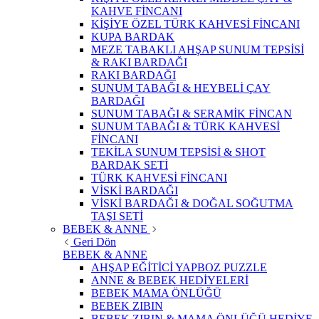
KAHVE FİNCANI
KİŞİYE ÖZEL TÜRK KAHVESİ FİNCANI
KUPA BARDAK
MEZE TABAKLI AHŞAP SUNUM TEPSİSİ
& RAKI BARDAĞI
RAKI BARDAĞI
SUNUM TABAĞI & HEYBELİ ÇAY
BARDAĞI
SUNUM TABAĞI & SERAMİK FİNCAN
SUNUM TABAĞI & TÜRK KAHVESİ
FİNCANI
TEKİLA SUNUM TEPSİSİ & SHOT
BARDAK SETİ
TÜRK KAHVESİ FİNCANI
VİSKİ BARDAĞI
VİSKİ BARDAĞI & DOĞAL SOĞUTMA
TAŞI SETİ
BEBEK & ANNE
Geri Dön
BEBEK & ANNE
AHŞAP EĞİTİCİ YAPBOZ PUZZLE
ANNE & BEBEK HEDİYELERİ
BEBEK MAMA ÖNLÜĞÜ
BEBEK ZIBIN
BEBEK ZIBIN & MAMA ÖNLÜĞÜ HEDİYE