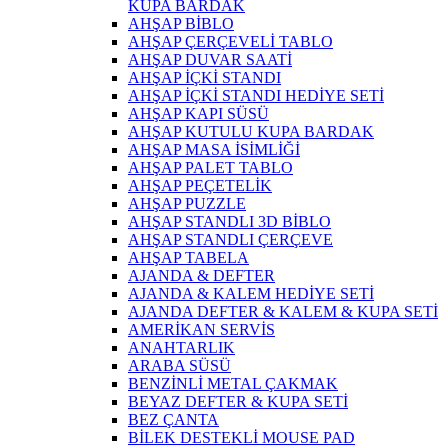
KUPA BARDAK
AHŞAP BİBLO
AHŞAP ÇERÇEVELİ TABLO
AHŞAP DUVAR SAATİ
AHŞAP İÇKİ STANDI
AHŞAP İÇKİ STANDI HEDİYE SETİ
AHŞAP KAPI SÜSÜ
AHŞAP KUTULU KUPA BARDAK
AHŞAP MASA İSİMLİĞİ
AHŞAP PALET TABLO
AHŞAP PEÇETELİK
AHŞAP PUZZLE
AHŞAP STANDLI 3D BİBLO
AHŞAP STANDLI ÇERÇEVE
AHŞAP TABELA
AJANDA & DEFTER
AJANDA & KALEM HEDİYE SETİ
AJANDA DEFTER & KALEM & KUPA SETİ
AMERİKAN SERVİS
ANAHTARLIK
ARABA SÜSÜ
BENZİNLİ METAL ÇAKMAK
BEYAZ DEFTER & KUPA SETİ
BEZ ÇANTA
BİLEK DESTEKLİ MOUSE PAD