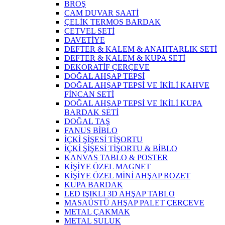
BROŞ
CAM DUVAR SAATİ
ÇELİK TERMOS BARDAK
CETVEL SETİ
DAVETİYE
DEFTER & KALEM & ANAHTARLIK SETİ
DEFTER & KALEM & KUPA SETİ
DEKORATİF ÇERÇEVE
DOĞAL AHŞAP TEPSİ
DOĞAL AHŞAP TEPSİ VE İKİLİ KAHVE
FİNCAN SETİ
DOĞAL AHŞAP TEPSİ VE İKİLİ KUPA
BARDAK SETİ
DOĞAL TAŞ
FANUS BİBLO
İÇKİ ŞİŞESİ TİŞORTU
İÇKİ ŞİŞESİ TİŞORTU & BİBLO
KANVAS TABLO & POSTER
KİŞİYE ÖZEL MAGNET
KİŞİYE ÖZEL MİNİ AHŞAP ROZET
KUPA BARDAK
LED IŞIKLI 3D AHŞAP TABLO
MASAÜSTÜ AHŞAP PALET ÇERÇEVE
METAL ÇAKMAK
METAL SULUK