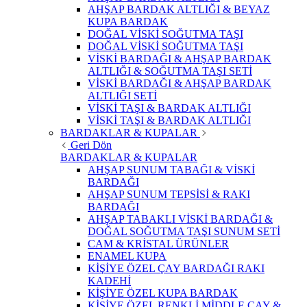
AHŞAP BARDAK ALTLIĞI & BEYAZ
KUPA BARDAK
DOĞAL VİSKİ SOĞUTMA TAŞI
DOĞAL VİSKİ SOĞUTMA TAŞI
VİSKİ BARDAĞI & AHŞAP BARDAK
ALTLIĞI & SOĞUTMA TAŞI SETİ
VİSKİ BARDAĞI & AHŞAP BARDAK
ALTLIĞI SETİ
VİSKİ TAŞI & BARDAK ALTLIĞI
VİSKİ TAŞI & BARDAK ALTLIĞI
BARDAKLAR & KUPALAR
Geri Dön
BARDAKLAR & KUPALAR
AHŞAP SUNUM TABAĞI & VİSKİ
BARDAĞI
AHŞAP SUNUM TEPSİSİ & RAKI
BARDAĞI
AHŞAP TABAKLI VİSKİ BARDAĞI &
DOĞAL SOĞUTMA TAŞI SUNUM SETİ
CAM & KRİSTAL ÜRÜNLER
ENAMEL KUPA
KİŞİYE ÖZEL ÇAY BARDAĞI RAKI
KADEHİ
KİŞİYE ÖZEL KUPA BARDAK
KİŞİYE ÖZEL RENKLİ MİDDLE ÇAY &