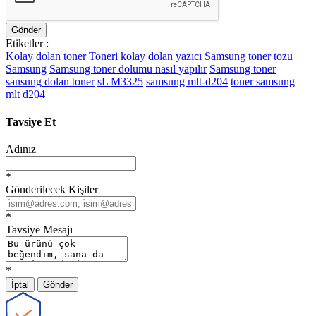
Gönder
Etiketler :
Kolay dolan toner
Toneri kolay dolan yazıcı
Samsung toner tozu
Samsung
Samsung toner dolumu nasıl yapılır
Samsung toner
sansung dolan toner
sL M3325
samsung mlt-d204
toner samsung
mlt d204
Tavsiye Et
Adınız
*
Gönderilecek Kişiler
*
Tavsiye Mesajı
*
İptal
Gönder