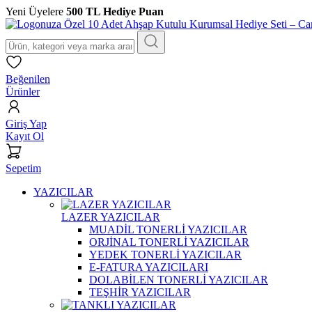
Yeni Üyelere
500 TL Hediye Puan
Beğenilen
Ürünler
Giriş Yap
Kayıt Ol
Sepetim
YAZICILAR
LAZER YAZICILAR
MUADİL TONERLİ YAZICILAR
ORJİNAL TONERLİ YAZICILAR
YEDEK TONERLİ YAZICILAR
E-FATURA YAZICILARI
DOLABİLEN TONERLİ YAZICILAR
TEŞHİR YAZICILAR