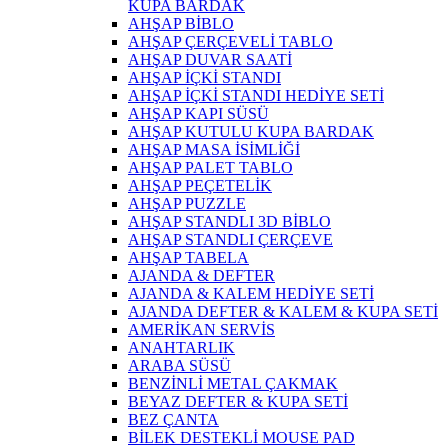
KUPA BARDAK
AHŞAP BİBLO
AHŞAP ÇERÇEVELİ TABLO
AHŞAP DUVAR SAATİ
AHŞAP İÇKİ STANDI
AHŞAP İÇKİ STANDI HEDİYE SETİ
AHŞAP KAPI SÜSÜ
AHŞAP KUTULU KUPA BARDAK
AHŞAP MASA İSİMLİĞİ
AHŞAP PALET TABLO
AHŞAP PEÇETELİK
AHŞAP PUZZLE
AHŞAP STANDLI 3D BİBLO
AHŞAP STANDLI ÇERÇEVE
AHŞAP TABELA
AJANDA & DEFTER
AJANDA & KALEM HEDİYE SETİ
AJANDA DEFTER & KALEM & KUPA SETİ
AMERİKAN SERVİS
ANAHTARLIK
ARABA SÜSÜ
BENZİNLİ METAL ÇAKMAK
BEYAZ DEFTER & KUPA SETİ
BEZ ÇANTA
BİLEK DESTEKLİ MOUSE PAD