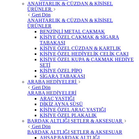
ANAHTARLIK & CÜZDAN & KİŞİSEL
ÜRÜNLER
Geri Dön
ANAHTARLIK & CÜZDAN & KİŞİSEL
ÜRÜNLER
BENZİNLİ METAL ÇAKMAK
KİŞİYE ÖZEL ÇAKMAK & SİGARA
TABAKASI
KİŞİYE ÖZEL CÜZDAN & KARTLIK
KİŞİYE ÖZEL HEDİYELİK ÇELİK ÇAKI
KİŞİYE ÖZEL KUPA & ÇAKMAK HEDİYE
SETİ
KİŞİYE ÖZEL PİPO
SİGARA TABAKASI
ARABA HEDİYELERİ
Geri Dön
ARABA HEDİYELERİ
ARAÇ YASTIĞI
DİKİZ AYNA SÜSÜ
KİŞİYE ÖZEL ARAÇ YASTIĞI
KİŞİYE ÖZEL PLAKALIK
BARDAK ALTLIĞI SETLER & AKSESUAR
Geri Dön
BARDAK ALTLIĞI SETLER & AKSESUAR
AHŞAP BARDAK ALTLIĞI