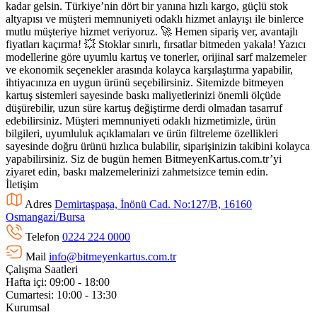
kadar gelsin. Türkiye’nin dört bir yanına hızlı kargo, güçlü stok
altyapısı ve müşteri memnuniyeti odaklı hizmet anlayışı ile binlerce
mutlu müşteriye hizmet veriyoruz. 🚀 Hemen sipariş ver, avantajlı
fiyatları kaçırma! 💥 Stoklar sınırlı, fırsatlar bitmeden yakala! Yazıcı
modellerine göre uyumlu kartuş ve tonerler, orijinal sarf malzemeler
ve ekonomik seçenekler arasında kolayca karşılaştırma yapabilir,
ihtiyacınıza en uygun ürünü seçebilirsiniz. Sitemizde bitmeyen
kartuş sistemleri sayesinde baskı maliyetlerinizi önemli ölçüde
düşürebilir, uzun süre kartuş değiştirme derdi olmadan tasarruf
edebilirsiniz. Müşteri memnuniyeti odaklı hizmetimizle, ürün
bilgileri, uyumluluk açıklamaları ve ürün filtreleme özellikleri
sayesinde doğru ürünü hızlıca bulabilir, siparişinizin takibini kolayca
yapabilirsiniz. Siz de bugün hemen BitmeyenKartus.com.tr’yi
ziyaret edin, baskı malzemelerinizi zahmetsizce temin edin.
İletişim
Adres
Demirtaşpaşa, İnönü Cad. No:127/B, 16160
Osmangazi̇/Bursa
Telefon
0224 224 0000
Mail
info@bitmeyenkartus.com.tr
Çalışma Saatleri
Hafta içi: 09:00 - 18:00
Cumartesi: 10:00 - 13:30
Kurumsal