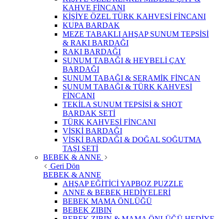
KAHVE FİNCANI
KİŞİYE ÖZEL TÜRK KAHVESİ FİNCANI
KUPA BARDAK
MEZE TABAKLI AHŞAP SUNUM TEPSİSİ
& RAKI BARDAĞI
RAKI BARDAĞI
SUNUM TABAĞI & HEYBELİ ÇAY
BARDAĞI
SUNUM TABAĞI & SERAMİK FİNCAN
SUNUM TABAĞI & TÜRK KAHVESİ
FİNCANI
TEKİLA SUNUM TEPSİSİ & SHOT
BARDAK SETİ
TÜRK KAHVESİ FİNCANI
VİSKİ BARDAĞI
VİSKİ BARDAĞI & DOĞAL SOĞUTMA
TAŞI SETİ
BEBEK & ANNE
Geri Dön
BEBEK & ANNE
AHŞAP EĞİTİCİ YAPBOZ PUZZLE
ANNE & BEBEK HEDİYELERİ
BEBEK MAMA ÖNLÜĞÜ
BEBEK ZIBIN
BEBEK ZIBIN & MAMA ÖNLÜĞÜ HEDİYE