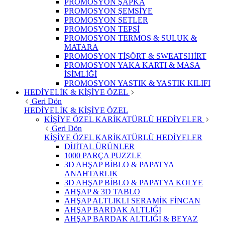
PROMOSYON ŞAPKA
PROMOSYON ŞEMSİYE
PROMOSYON SETLER
PROMOSYON TEPSİ
PROMOSYON TERMOS & SULUK &
MATARA
PROMOSYON TİŞÖRT & SWEATSHİRT
PROMOSYON YAKA KARTI & MASA
İSİMLİĞİ
PROMOSYON YASTIK & YASTIK KILIFI
HEDİYELİK & KİŞİYE ÖZEL
Geri Dön
HEDİYELİK & KİŞİYE ÖZEL
KİŞİYE ÖZEL KARİKATÜRLÜ HEDİYELER
Geri Dön
KİŞİYE ÖZEL KARİKATÜRLÜ HEDİYELER
DİJİTAL ÜRÜNLER
1000 PARÇA PUZZLE
3D AHŞAP BİBLO & PAPATYA
ANAHTARLIK
3D AHŞAP BİBLO & PAPATYA KOLYE
AHŞAP & 3D TABLO
AHŞAP ALTLIKLI SERAMİK FİNCAN
AHŞAP BARDAK ALTLIĞI
AHŞAP BARDAK ALTLIĞI & BEYAZ