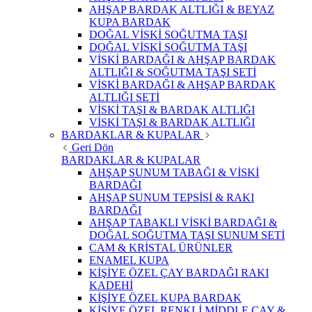
AHŞAP BARDAK ALTLIĞI & BEYAZ
KUPA BARDAK
DOĞAL VİSKİ SOĞUTMA TAŞI
DOĞAL VİSKİ SOĞUTMA TAŞI
VİSKİ BARDAĞI & AHŞAP BARDAK
ALTLIĞI & SOĞUTMA TAŞI SETİ
VİSKİ BARDAĞI & AHŞAP BARDAK
ALTLIĞI SETİ
VİSKİ TAŞI & BARDAK ALTLIĞI
VİSKİ TAŞI & BARDAK ALTLIĞI
BARDAKLAR & KUPALAR
Geri Dön
BARDAKLAR & KUPALAR
AHŞAP SUNUM TABAĞI & VİSKİ
BARDAĞI
AHŞAP SUNUM TEPSİSİ & RAKI
BARDAĞI
AHŞAP TABAKLI VİSKİ BARDAĞI &
DOĞAL SOĞUTMA TAŞI SUNUM SETİ
CAM & KRİSTAL ÜRÜNLER
ENAMEL KUPA
KİŞİYE ÖZEL ÇAY BARDAĞI RAKI
KADEHİ
KİŞİYE ÖZEL KUPA BARDAK
KİŞİYE ÖZEL RENKLİ MİDDLE ÇAY &