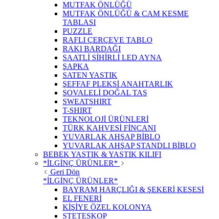
MUTFAK ÖNLÜĞÜ
MUTFAK ÖNLÜĞÜ & CAM KESME
TABLASI
PUZZLE
RAFLI ÇERÇEVE TABLO
RAKI BARDAĞI
SAATLİ SİHİRLİ LED AYNA
ŞAPKA
SATEN YASTIK
ŞEFFAF PLEKSİ ANAHTARLIK
ŞOVALELİ DOĞAL TAŞ
SWEATSHIRT
T-SHIRT
TEKNOLOJİ ÜRÜNLERİ
TÜRK KAHVESİ FİNCANI
YUVARLAK AHŞAP BİBLO
YUVARLAK AHŞAP STANDLI BİBLO
BEBEK YASTIK & YASTIK KILIFI
*İLGİNÇ ÜRÜNLER*
Geri Dön
*İLGİNÇ ÜRÜNLER*
BAYRAM HARÇLIĞI & ŞEKERİ KESESİ
EL FENERİ
KİŞİYE ÖZEL KOLONYA
STETESKOP