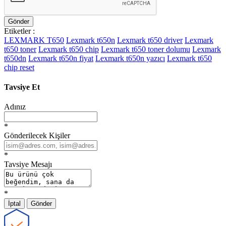
Gönder
Etiketler :
LEXMARK T650
Lexmark t650n
Lexmark t650 driver
Lexmark
t650 toner
Lexmark t650 chip
Lexmark t650 toner dolumu
Lexmark
t650dn
Lexmark t650n fiyat
Lexmark t650n yazıcı
Lexmark t650
chip reset
Tavsiye Et
Adınız
*
Gönderilecek Kişiler
*
Tavsiye Mesajı
*
İptal
Gönder