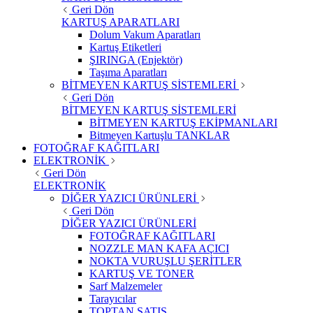
Geri Dön
KARTUŞ APARATLARI
Dolum Vakum Aparatları
Kartuş Etiketleri
ŞIRINGA (Enjektör)
Taşıma Aparatları
BİTMEYEN KARTUŞ SİSTEMLERİ
Geri Dön
BİTMEYEN KARTUŞ SİSTEMLERİ
BİTMEYEN KARTUŞ EKİPMANLARI
Bitmeyen Kartuşlu TANKLAR
FOTOĞRAF KAĞITLARI
ELEKTRONİK
Geri Dön
ELEKTRONİK
DİĞER YAZICI ÜRÜNLERİ
Geri Dön
DİĞER YAZICI ÜRÜNLERİ
FOTOĞRAF KAĞITLARI
NOZZLE MAN KAFA AÇICI
NOKTA VURUŞLU ŞERİTLER
KARTUŞ VE TONER
Sarf Malzemeler
Tarayıcılar
TOPTAN SATIŞ