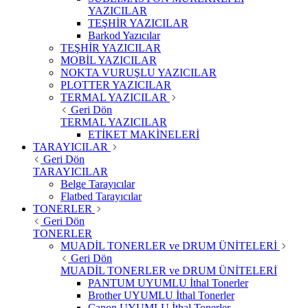
YAZICILAR
TEŞHİR YAZICILAR
Barkod Yazıcılar
TEŞHİR YAZICILAR
MOBİL YAZICILAR
NOKTA VURUŞLU YAZICILAR
PLOTTER YAZICILAR
TERMAL YAZICILAR
Geri Dön
TERMAL YAZICILAR
ETİKET MAKİNELERİ
TARAYICILAR
Geri Dön
TARAYICILAR
Belge Tarayıcılar
Flatbed Tarayıcılar
TONERLER
Geri Dön
TONERLER
MUADİL TONERLER ve DRUM ÜNİTELERİ
Geri Dön
MUADİL TONERLER ve DRUM ÜNİTELERİ
PANTUM UYUMLU İthal Tonerler
Brother UYUMLU İthal Tonerler
Canon UYUMLU İthal Tonerler