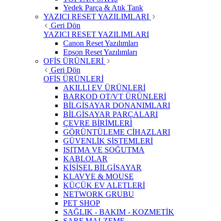
Yedek Parça & Atık Tank
YAZICI RESET YAZILIMLARI
Geri Dön
YAZICI RESET YAZILIMLARI
Canon Reset Yazılımları
Epson Reset Yazılımları
OFİS ÜRÜNLERİ
Geri Dön
OFİS ÜRÜNLERİ
AKILLI EV ÜRÜNLERİ
BARKOD OT/VT ÜRÜNLERİ
BİLGİSAYAR DONANIMLARI
BİLGİSAYAR PARÇALARI
ÇEVRE BİRİMLERİ
GÖRÜNTÜLEME CİHAZLARI
GÜVENLİK SİSTEMLERİ
ISITMA VE SOĞUTMA
KABLOLAR
KİŞİSEL BİLGİSAYAR
KLAVYE & MOUSE
KÜÇÜK EV ALETLERİ
NETWORK GRUBU
PET SHOP
SAĞLIK - BAKIM - KOZMETİK
SARF MALZEME