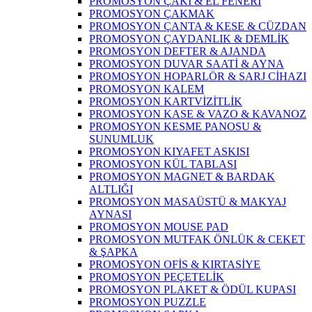
PROMOSYON ÇAKI & EL FENERİ
PROMOSYON ÇAKMAK
PROMOSYON ÇANTA & KESE & CÜZDAN
PROMOSYON ÇAYDANLIK & DEMLİK
PROMOSYON DEFTER & AJANDA
PROMOSYON DUVAR SAATİ & AYNA
PROMOSYON HOPARLÖR & SARJ CİHAZI
PROMOSYON KALEM
PROMOSYON KARTVİZİTLİK
PROMOSYON KASE & VAZO & KAVANOZ
PROMOSYON KESME PANOSU &
SUNUMLUK
PROMOSYON KIYAFET ASKISI
PROMOSYON KÜL TABLASI
PROMOSYON MAGNET & BARDAK
ALTLIĞI
PROMOSYON MASAÜSTÜ & MAKYAJ
AYNASI
PROMOSYON MOUSE PAD
PROMOSYON MUTFAK ÖNLÜK & CEKET
& ŞAPKA
PROMOSYON OFİS & KIRTASİYE
PROMOSYON PEÇETELİK
PROMOSYON PLAKET & ÖDÜL KUPASI
PROMOSYON PUZZLE