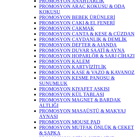
PROMOSYON ANAHTARLIK
PROMOSYON ARAÇ KOKUSU & ODA
KOKUSU
PROMOSYON BEBEK ÜRÜNLERİ
PROMOSYON ÇAKI & EL FENERİ
PROMOSYON ÇAKMAK
PROMOSYON ÇANTA & KESE & CÜZDAN
PROMOSYON ÇAYDANLIK & DEMLİK
PROMOSYON DEFTER & AJANDA
PROMOSYON DUVAR SAATİ & AYNA
PROMOSYON HOPARLÖR & SARJ CİHAZI
PROMOSYON KALEM
PROMOSYON KARTVİZİTLİK
PROMOSYON KASE & VAZO & KAVANOZ
PROMOSYON KESME PANOSU &
SUNUMLUK
PROMOSYON KIYAFET ASKISI
PROMOSYON KÜL TABLASI
PROMOSYON MAGNET & BARDAK
ALTLIĞI
PROMOSYON MASAÜSTÜ & MAKYAJ
AYNASI
PROMOSYON MOUSE PAD
PROMOSYON MUTFAK ÖNLÜK & CEKET
& ŞAPKA