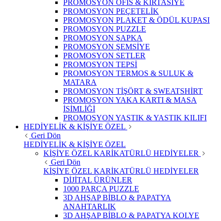
PROMOSYON OFİS & KIRTASİYE
PROMOSYON PEÇETELİK
PROMOSYON PLAKET & ÖDÜL KUPASI
PROMOSYON PUZZLE
PROMOSYON ŞAPKA
PROMOSYON ŞEMSİYE
PROMOSYON SETLER
PROMOSYON TEPSİ
PROMOSYON TERMOS & SULUK &
MATARA
PROMOSYON TİŞÖRT & SWEATSHİRT
PROMOSYON YAKA KARTI & MASA
İSİMLİĞİ
PROMOSYON YASTIK & YASTIK KILIFI
HEDİYELİK & KİŞİYE ÖZEL
Geri Dön
HEDİYELİK & KİŞİYE ÖZEL
KİŞİYE ÖZEL KARİKATÜRLÜ HEDİYELER
Geri Dön
KİŞİYE ÖZEL KARİKATÜRLÜ HEDİYELER
DİJİTAL ÜRÜNLER
1000 PARÇA PUZZLE
3D AHŞAP BİBLO & PAPATYA
ANAHTARLIK
3D AHŞAP BİBLO & PAPATYA KOLYE