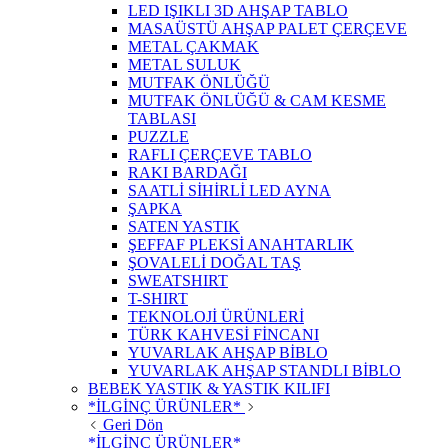
LED IŞIKLI 3D AHŞAP TABLO
MASAÜSTÜ AHŞAP PALET ÇERÇEVE
METAL ÇAKMAK
METAL SULUK
MUTFAK ÖNLÜĞÜ
MUTFAK ÖNLÜĞÜ & CAM KESME
TABLASI
PUZZLE
RAFLI ÇERÇEVE TABLO
RAKI BARDAĞI
SAATLİ SİHİRLİ LED AYNA
ŞAPKA
SATEN YASTIK
ŞEFFAF PLEKSİ ANAHTARLIK
ŞOVALELİ DOĞAL TAŞ
SWEATSHIRT
T-SHIRT
TEKNOLOJİ ÜRÜNLERİ
TÜRK KAHVESİ FİNCANI
YUVARLAK AHŞAP BİBLO
YUVARLAK AHŞAP STANDLI BİBLO
BEBEK YASTIK & YASTIK KILIFI
*İLGİNÇ ÜRÜNLER*
Geri Dön
*İLGİNÇ ÜRÜNLER*