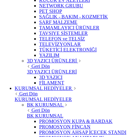
KÜÇÜK EV ALETLERİ
NETWORK GRUBU
PET SHOP
SAĞLIK - BAKIM - KOZMETİK
SARF MALZEME
TAMAMLAYICI ÜRÜNLER
TAVSIYE SİSTEMLER
TELEFON ve TELSİZ
TELEVİZYONLAR
TÜKETİCİ ELEKTRONİĞİ
YAZILIM
3D YAZICI ÜRÜNLERİ
Geri Dön
3D YAZICI ÜRÜNLERİ
3D YAZICI
FİLAMENT
KURUMSAL HEDİYELER
Geri Dön
KURUMSAL HEDİYELER
BK KURUMSAL
Geri Dön
BK KURUMSAL
PROMOSYON KUPA & BARDAK
PROMOSYON FİNCAN
PROMOSYON AHŞAP İÇECEK STANDI