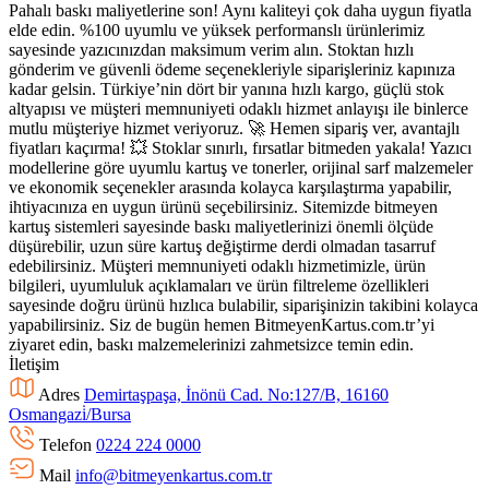
Pahalı baskı maliyetlerine son! Aynı kaliteyi çok daha uygun fiyatla
elde edin. %100 uyumlu ve yüksek performanslı ürünlerimiz
sayesinde yazıcınızdan maksimum verim alın. Stoktan hızlı
gönderim ve güvenli ödeme seçenekleriyle siparişleriniz kapınıza
kadar gelsin. Türkiye’nin dört bir yanına hızlı kargo, güçlü stok
altyapısı ve müşteri memnuniyeti odaklı hizmet anlayışı ile binlerce
mutlu müşteriye hizmet veriyoruz. 🚀 Hemen sipariş ver, avantajlı
fiyatları kaçırma! 💥 Stoklar sınırlı, fırsatlar bitmeden yakala! Yazıcı
modellerine göre uyumlu kartuş ve tonerler, orijinal sarf malzemeler
ve ekonomik seçenekler arasında kolayca karşılaştırma yapabilir,
ihtiyacınıza en uygun ürünü seçebilirsiniz. Sitemizde bitmeyen
kartuş sistemleri sayesinde baskı maliyetlerinizi önemli ölçüde
düşürebilir, uzun süre kartuş değiştirme derdi olmadan tasarruf
edebilirsiniz. Müşteri memnuniyeti odaklı hizmetimizle, ürün
bilgileri, uyumluluk açıklamaları ve ürün filtreleme özellikleri
sayesinde doğru ürünü hızlıca bulabilir, siparişinizin takibini kolayca
yapabilirsiniz. Siz de bugün hemen BitmeyenKartus.com.tr’yi
ziyaret edin, baskı malzemelerinizi zahmetsizce temin edin.
İletişim
Adres
Demirtaşpaşa, İnönü Cad. No:127/B, 16160
Osmangazi̇/Bursa
Telefon
0224 224 0000
Mail
info@bitmeyenkartus.com.tr