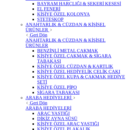
BAYRAM HARÇLIĞI & ŞEKERİ KESESİ
EL FENERİ
KİŞİYE ÖZEL KOLONYA
STETESKOP
ANAHTARLIK & CÜZDAN & KİŞİSEL
ÜRÜNLER
Geri Dön
ANAHTARLIK & CÜZDAN & KİŞİSEL
ÜRÜNLER
BENZİNLİ METAL ÇAKMAK
KİŞİYE ÖZEL ÇAKMAK & SİGARA
TABAKASI
KİŞİYE ÖZEL CÜZDAN & KARTLIK
KİŞİYE ÖZEL HEDİYELİK ÇELİK ÇAKI
KİŞİYE ÖZEL KUPA & ÇAKMAK HEDİYE
SETİ
KİŞİYE ÖZEL PİPO
SİGARA TABAKASI
ARABA HEDİYELERİ
Geri Dön
ARABA HEDİYELERİ
ARAÇ YASTIĞI
DİKİZ AYNA SÜSÜ
KİŞİYE ÖZEL ARAÇ YASTIĞI
KİŞİYE ÖZEL PLAKALIK