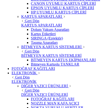
CANON UYUMLU KARTUŞ ÇİPLERİ
EPSON UYUMLU KARTUŞ ÇİPLERİ
HP UYUMLU KARTUŞ ÇİPLERİ
KARTUŞ APARATLARI
Geri Dön
KARTUŞ APARATLARI
Dolum Vakum Aparatları
Kartuş Etiketleri
ŞIRINGA (Enjektör)
Taşıma Aparatları
BİTMEYEN KARTUŞ SİSTEMLERİ
Geri Dön
BİTMEYEN KARTUŞ SİSTEMLERİ
BİTMEYEN KARTUŞ EKİPMANLARI
Bitmeyen Kartuşlu TANKLAR
FOTOĞRAF KAĞITLARI
ELEKTRONİK
Geri Dön
ELEKTRONİK
DİĞER YAZICI ÜRÜNLERİ
Geri Dön
DİĞER YAZICI ÜRÜNLERİ
FOTOĞRAF KAĞITLARI
NOZZLE MAN KAFA AÇICI
NOKTA VURUŞLU ŞERİTLER