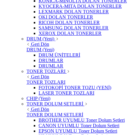
KONICA-MINOLTA DOLAN TONERLER
KYOCERA-MITA DOLAN TONERLER
LEXMARK DOLAN TONERLER
OKI DOLAN TONERLER
RICOH DOLAN TONERLER
SAMSUNG DOLAN TONERLER
XEROX DOLAN TONERLER
DRUM (Yeni)
Geri Dön
DRUM (Yeni)
DRUM ÜNİTELERİ
DRUMLAR
DRUMLAR
TONER TOZLARI
Geri Dön
TONER TOZLARI
FOTOKOPİ TONER TOZU (YENİ)
LASER TONER TOZLARI
CHIP (Yeni)
TONER DOLUM SETLERİ
Geri Dön
TONER DOLUM SETLERİ
BROTHER UYUMLU Toner Dolum Setleri
CANON UYUMLU Toner Dolum Setleri
EPSON UYUMLU Toner Dolum Setleri