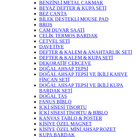
BENZİNLİ METAL ÇAKMAK
BEYAZ DEFTER & KUPA SETİ
BEZ ÇANTA
BİLEK DESTEKLİ MOUSE PAD
BROŞ
CAM DUVAR SAATİ
ÇELİK TERMOS BARDAK
CETVEL SETİ
DAVETİYE
DEFTER & KALEM & ANAHTARLIK SETİ
DEFTER & KALEM & KUPA SETİ
DEKORATİF ÇERÇEVE
DOĞAL AHŞAP TEPSİ
DOĞAL AHŞAP TEPSİ VE İKİLİ KAHVE
FİNCAN SETİ
DOĞAL AHŞAP TEPSİ VE İKİLİ KUPA
BARDAK SETİ
DOĞAL TAŞ
FANUS BİBLO
İÇKİ ŞİŞESİ TİŞORTU
İÇKİ ŞİŞESİ TİŞORTU & BİBLO
KANVAS TABLO & POSTER
KİŞİYE ÖZEL MAGNET
KİŞİYE ÖZEL MİNİ AHŞAP ROZET
KUPA BARDAK