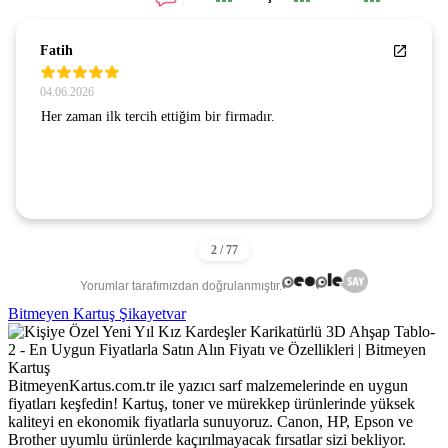
SEZGİN GÜNAY
24.07.2026
GÜVENLİ BİR SİTE . GÖNÜL RAHATLIĞIYLA
ALIŞVERİŞ YAPIYORUM. TEŞEKKÜRLER.
Yorumlar tarafımızdan doğrulanmıştır.
Bitmeyen Kartuş Şikayetvar
BitmeyenKartus.com.tr ile yazıcı sarf malzemelerinde en uygun
fiyatları keşfedin! Kartuş, toner ve mürekkep ürünlerinde yüksek
kaliteyi en ekonomik fiyatlarla sunuyoruz. Canon, HP, Epson ve
Brother uyumlu ürünlerde kaçırılmayacak fırsatlar sizi bekliyor.