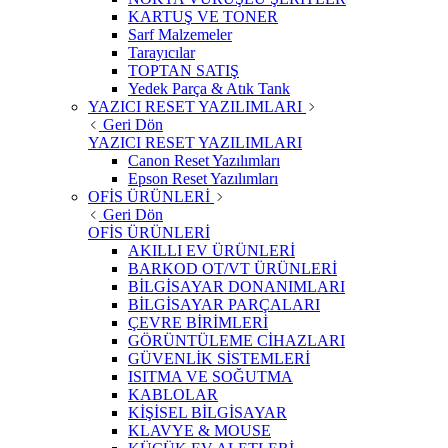
KARTUŞ VE TONER
Sarf Malzemeler
Tarayıcılar
TOPTAN SATIŞ
Yedek Parça & Atık Tank
YAZICI RESET YAZILIMLARI
Geri Dön
YAZICI RESET YAZILIMLARI
Canon Reset Yazılımları
Epson Reset Yazılımları
OFİS ÜRÜNLERİ
Geri Dön
OFİS ÜRÜNLERİ
AKILLI EV ÜRÜNLERİ
BARKOD OT/VT ÜRÜNLERİ
BİLGİSAYAR DONANIMLARI
BİLGİSAYAR PARÇALARI
ÇEVRE BİRİMLERİ
GÖRÜNTÜLEME CİHAZLARI
GÜVENLİK SİSTEMLERİ
ISITMA VE SOĞUTMA
KABLOLAR
KİŞİSEL BİLGİSAYAR
KLAVYE & MOUSE