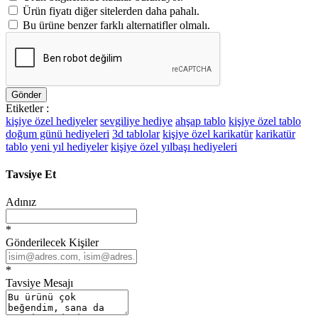
Ürün fiyatı diğer sitelerden daha pahalı.
Bu ürüne benzer farklı alternatifler olmalı.
Gönder
Etiketler :
kişiye özel hediyeler
sevgiliye hediye
ahşap tablo
kişiye özel tablo
doğum günü hediyeleri
3d tablolar
kişiye özel karikatür
karikatür
tablo
yeni yıl hediyeler
kişiye özel yılbaşı hediyeleri
Tavsiye Et
Adınız
*
Gönderilecek Kişiler
*
Tavsiye Mesajı