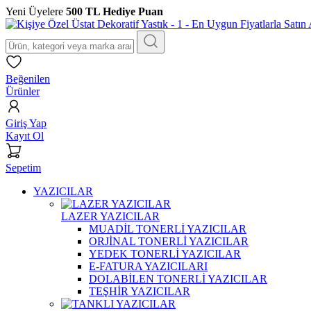
Yeni Üyelere
500 TL Hediye Puan
Beğenilen
Ürünler
Giriş Yap
Kayıt Ol
Sepetim
YAZICILAR
LAZER YAZICILAR
MUADİL TONERLİ YAZICILAR
ORJİNAL TONERLİ YAZICILAR
YEDEK TONERLİ YAZICILAR
E-FATURA YAZICILARI
DOLABİLEN TONERLİ YAZICILAR
TEŞHİR YAZICILAR