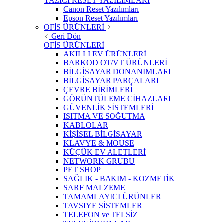
YAZICI RESET YAZILIMLARI
Canon Reset Yazılımları
Epson Reset Yazılımları
OFİS ÜRÜNLERİ
Geri Dön
OFİS ÜRÜNLERİ
AKILLI EV ÜRÜNLERİ
BARKOD OT/VT ÜRÜNLERİ
BİLGİSAYAR DONANIMLARI
BİLGİSAYAR PARÇALARI
ÇEVRE BİRİMLERİ
GÖRÜNTÜLEME CİHAZLARI
GÜVENLİK SİSTEMLERİ
ISITMA VE SOĞUTMA
KABLOLAR
KİŞİSEL BİLGİSAYAR
KLAVYE & MOUSE
KÜÇÜK EV ALETLERİ
NETWORK GRUBU
PET SHOP
SAĞLIK - BAKIM - KOZMETİK
SARF MALZEME
TAMAMLAYICI ÜRÜNLER
TAVSIYE SİSTEMLER
TELEFON ve TELSİZ