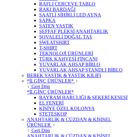
RAFLI ÇERÇEVE TABLO
RAKI BARDAĞI
SAATLİ SİHİRLİ LED AYNA
ŞAPKA
SATEN YASTIK
ŞEFFAF PLEKSİ ANAHTARLIK
ŞOVALELİ DOĞAL TAŞ
SWEATSHIRT
T-SHIRT
TEKNOLOJİ ÜRÜNLERİ
TÜRK KAHVESİ FİNCANI
YUVARLAK AHŞAP BİBLO
YUVARLAK AHŞAP STANDLI BİBLO
BEBEK YASTIK & YASTIK KILIFI
*İLGİNÇ ÜRÜNLER*
Geri Dön
*İLGİNÇ ÜRÜNLER*
BAYRAM HARÇLIĞI & ŞEKERİ KESESİ
EL FENERİ
KİŞİYE ÖZEL KOLONYA
STETESKOP
ANAHTARLIK & CÜZDAN & KİŞİSEL
ÜRÜNLER
Geri Dön
ANAHTARLIK & CÜZDAN & KİŞİSEL