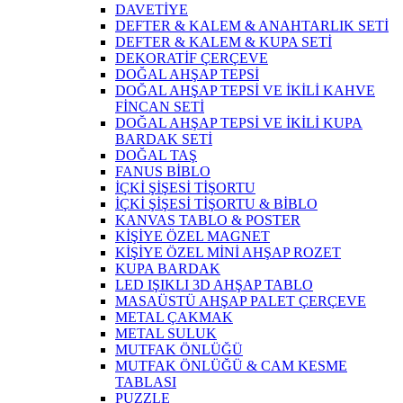
DAVETİYE
DEFTER & KALEM & ANAHTARLIK SETİ
DEFTER & KALEM & KUPA SETİ
DEKORATİF ÇERÇEVE
DOĞAL AHŞAP TEPSİ
DOĞAL AHŞAP TEPSİ VE İKİLİ KAHVE
FİNCAN SETİ
DOĞAL AHŞAP TEPSİ VE İKİLİ KUPA
BARDAK SETİ
DOĞAL TAŞ
FANUS BİBLO
İÇKİ ŞİŞESİ TİŞORTU
İÇKİ ŞİŞESİ TİŞORTU & BİBLO
KANVAS TABLO & POSTER
KİŞİYE ÖZEL MAGNET
KİŞİYE ÖZEL MİNİ AHŞAP ROZET
KUPA BARDAK
LED IŞIKLI 3D AHŞAP TABLO
MASAÜSTÜ AHŞAP PALET ÇERÇEVE
METAL ÇAKMAK
METAL SULUK
MUTFAK ÖNLÜĞÜ
MUTFAK ÖNLÜĞÜ & CAM KESME
TABLASI
PUZZLE