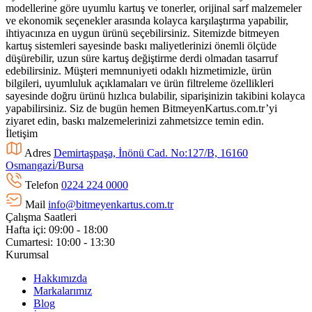
modellerine göre uyumlu kartuş ve tonerler, orijinal sarf malzemeler
ve ekonomik seçenekler arasında kolayca karşılaştırma yapabilir,
ihtiyacınıza en uygun ürünü seçebilirsiniz. Sitemizde bitmeyen
kartuş sistemleri sayesinde baskı maliyetlerinizi önemli ölçüde
düşürebilir, uzun süre kartuş değiştirme derdi olmadan tasarruf
edebilirsiniz. Müşteri memnuniyeti odaklı hizmetimizle, ürün
bilgileri, uyumluluk açıklamaları ve ürün filtreleme özellikleri
sayesinde doğru ürünü hızlıca bulabilir, siparişinizin takibini kolayca
yapabilirsiniz. Siz de bugün hemen BitmeyenKartus.com.tr’yi
ziyaret edin, baskı malzemelerinizi zahmetsizce temin edin.
İletişim
Adres
Demirtaşpaşa, İnönü Cad. No:127/B, 16160
Osmangazi̇/Bursa
Telefon
0224 224 0000
Mail
info@bitmeyenkartus.com.tr
Çalışma Saatleri
Hafta içi: 09:00 - 18:00
Cumartesi: 10:00 - 13:30
Kurumsal
Hakkımızda
Markalarımız
Blog