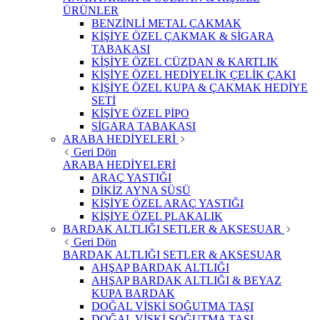
ÜRÜNLER
BENZİNLİ METAL ÇAKMAK
KİŞİYE ÖZEL ÇAKMAK & SİGARA
TABAKASI
KİŞİYE ÖZEL CÜZDAN & KARTLIK
KİŞİYE ÖZEL HEDİYELİK ÇELİK ÇAKI
KİŞİYE ÖZEL KUPA & ÇAKMAK HEDİYE
SETİ
KİŞİYE ÖZEL PİPO
SİGARA TABAKASI
ARABA HEDİYELERİ
Geri Dön
ARABA HEDİYELERİ
ARAÇ YASTIĞI
DİKİZ AYNA SÜSÜ
KİŞİYE ÖZEL ARAÇ YASTIĞI
KİŞİYE ÖZEL PLAKALIK
BARDAK ALTLIĞI SETLER & AKSESUAR
Geri Dön
BARDAK ALTLIĞI SETLER & AKSESUAR
AHŞAP BARDAK ALTLIĞI
AHŞAP BARDAK ALTLIĞI & BEYAZ
KUPA BARDAK
DOĞAL VİSKİ SOĞUTMA TAŞI
DOĞAL VİSKİ SOĞUTMA TAŞI