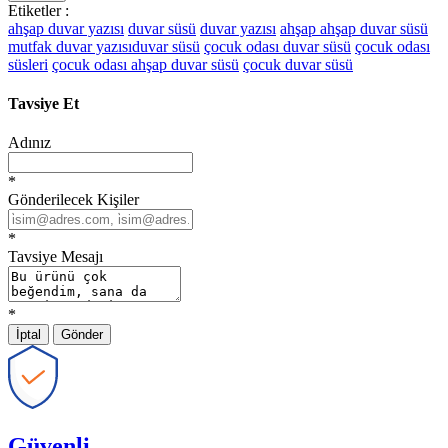
Etiketler :
ahşap duvar yazısı
duvar süsü
duvar yazısı
ahşap ahşap duvar süsü
mutfak duvar yazısıduvar süsü
çocuk odası duvar süsü
çocuk odası
süsleri
çocuk odası ahşap duvar süsü
çocuk duvar süsü
Tavsiye Et
Adınız
*
Gönderilecek Kişiler
*
Tavsiye Mesajı
*
İptal
Gönder
Güvenli