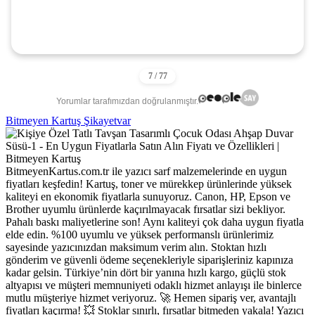
Yorumlar tarafımızdan doğrulanmıştır.
Bitmeyen Kartuş Şikayetvar
BitmeyenKartus.com.tr ile yazıcı sarf malzemelerinde en uygun
fiyatları keşfedin! Kartuş, toner ve mürekkep ürünlerinde yüksek
kaliteyi en ekonomik fiyatlarla sunuyoruz. Canon, HP, Epson ve
Brother uyumlu ürünlerde kaçırılmayacak fırsatlar sizi bekliyor.
Pahalı baskı maliyetlerine son! Aynı kaliteyi çok daha uygun fiyatla
elde edin. %100 uyumlu ve yüksek performanslı ürünlerimiz
sayesinde yazıcınızdan maksimum verim alın. Stoktan hızlı
gönderim ve güvenli ödeme seçenekleriyle siparişleriniz kapınıza
kadar gelsin. Türkiye’nin dört bir yanına hızlı kargo, güçlü stok
altyapısı ve müşteri memnuniyeti odaklı hizmet anlayışı ile binlerce
mutlu müşteriye hizmet veriyoruz. 🚀 Hemen sipariş ver, avantajlı
fiyatları kaçırma! 💥 Stoklar sınırlı, fırsatlar bitmeden yakala! Yazıcı