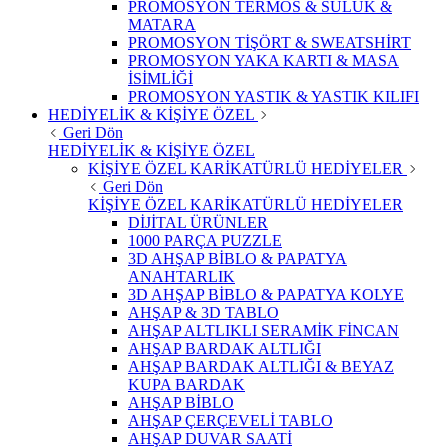
PROMOSYON TERMOS & SULUK &
MATARA
PROMOSYON TİŞÖRT & SWEATSHİRT
PROMOSYON YAKA KARTI & MASA
İSİMLİĞİ
PROMOSYON YASTIK & YASTIK KILIFI
HEDİYELİK & KİŞİYE ÖZEL
Geri Dön
HEDİYELİK & KİŞİYE ÖZEL
KİŞİYE ÖZEL KARİKATÜRLÜ HEDİYELER
Geri Dön
KİŞİYE ÖZEL KARİKATÜRLÜ HEDİYELER
DİJİTAL ÜRÜNLER
1000 PARÇA PUZZLE
3D AHŞAP BİBLO & PAPATYA
ANAHTARLIK
3D AHŞAP BİBLO & PAPATYA KOLYE
AHŞAP & 3D TABLO
AHŞAP ALTLIKLI SERAMİK FİNCAN
AHŞAP BARDAK ALTLIĞI
AHŞAP BARDAK ALTLIĞI & BEYAZ
KUPA BARDAK
AHŞAP BİBLO
AHŞAP ÇERÇEVELİ TABLO
AHŞAP DUVAR SAATİ