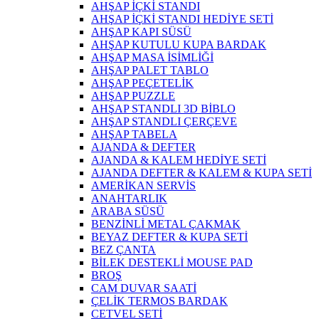
AHŞAP İÇKİ STANDI
AHŞAP İÇKİ STANDI HEDİYE SETİ
AHŞAP KAPI SÜSÜ
AHŞAP KUTULU KUPA BARDAK
AHŞAP MASA İSİMLİĞİ
AHŞAP PALET TABLO
AHŞAP PEÇETELİK
AHŞAP PUZZLE
AHŞAP STANDLI 3D BİBLO
AHŞAP STANDLI ÇERÇEVE
AHŞAP TABELA
AJANDA & DEFTER
AJANDA & KALEM HEDİYE SETİ
AJANDA DEFTER & KALEM & KUPA SETİ
AMERİKAN SERVİS
ANAHTARLIK
ARABA SÜSÜ
BENZİNLİ METAL ÇAKMAK
BEYAZ DEFTER & KUPA SETİ
BEZ ÇANTA
BİLEK DESTEKLİ MOUSE PAD
BROŞ
CAM DUVAR SAATİ
ÇELİK TERMOS BARDAK
CETVEL SETİ