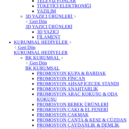
TELEVİZYONLAR
TÜKETİCİ ELEKTRONİĞİ
YAZILIM
3D YAZICI ÜRÜNLERİ
Geri Dön
3D YAZICI ÜRÜNLERİ
3D YAZICI
FİLAMENT
KURUMSAL HEDİYELER
Geri Dön
KURUMSAL HEDİYELER
BK KURUMSAL
Geri Dön
BK KURUMSAL
PROMOSYON KUPA & BARDAK
PROMOSYON FİNCAN
PROMOSYON AHŞAP İÇECEK STANDI
PROMOSYON ANAHTARLIK
PROMOSYON ARAÇ KOKUSU & ODA
KOKUSU
PROMOSYON BEBEK ÜRÜNLERİ
PROMOSYON ÇAKI & EL FENERİ
PROMOSYON ÇAKMAK
PROMOSYON ÇANTA & KESE & CÜZDAN
PROMOSYON ÇAYDANLIK & DEMLİK