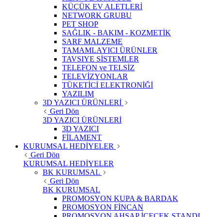
KÜÇÜK EV ALETLERİ
NETWORK GRUBU
PET SHOP
SAĞLIK - BAKIM - KOZMETİK
SARF MALZEME
TAMAMLAYICI ÜRÜNLER
TAVSIYE SİSTEMLER
TELEFON ve TELSİZ
TELEVİZYONLAR
TÜKETİCİ ELEKTRONİĞİ
YAZILIM
3D YAZICI ÜRÜNLERİ
Geri Dön
3D YAZICI ÜRÜNLERİ
3D YAZICI
FİLAMENT
KURUMSAL HEDİYELER
Geri Dön
KURUMSAL HEDİYELER
BK KURUMSAL
Geri Dön
BK KURUMSAL
PROMOSYON KUPA & BARDAK
PROMOSYON FİNCAN
PROMOSYON AHŞAP İÇECEK STANDI