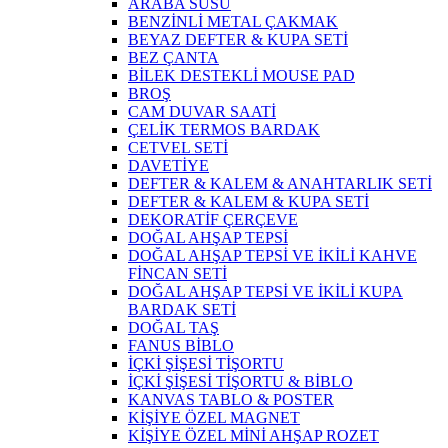
ARABA SÜSÜ
BENZİNLİ METAL ÇAKMAK
BEYAZ DEFTER & KUPA SETİ
BEZ ÇANTA
BİLEK DESTEKLİ MOUSE PAD
BROŞ
CAM DUVAR SAATİ
ÇELİK TERMOS BARDAK
CETVEL SETİ
DAVETİYE
DEFTER & KALEM & ANAHTARLIK SETİ
DEFTER & KALEM & KUPA SETİ
DEKORATİF ÇERÇEVE
DOĞAL AHŞAP TEPSİ
DOĞAL AHŞAP TEPSİ VE İKİLİ KAHVE
FİNCAN SETİ
DOĞAL AHŞAP TEPSİ VE İKİLİ KUPA
BARDAK SETİ
DOĞAL TAŞ
FANUS BİBLO
İÇKİ ŞİŞESİ TİŞORTU
İÇKİ ŞİŞESİ TİŞORTU & BİBLO
KANVAS TABLO & POSTER
KİŞİYE ÖZEL MAGNET
KİŞİYE ÖZEL MİNİ AHŞAP ROZET