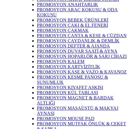
PROMOSYON ANAHTARLIK
PROMOSYON ARAÇ KOKUSU & ODA
KOKUSU
PROMOSYON BEBEK ÜRÜNLERİ
PROMOSYON ÇAKI & EL FENERİ
PROMOSYON ÇAKMAK
PROMOSYON ÇANTA & KESE & CÜZDAN
PROMOSYON ÇAYDANLIK & DEMLİK
PROMOSYON DEFTER & AJANDA
PROMOSYON DUVAR SAATİ & AYNA
PROMOSYON HOPARLÖR & SARJ CİHAZI
PROMOSYON KALEM
PROMOSYON KARTVİZİTLİK
PROMOSYON KASE & VAZO & KAVANOZ
PROMOSYON KESME PANOSU &
SUNUMLUK
PROMOSYON KIYAFET ASKISI
PROMOSYON KÜL TABLASI
PROMOSYON MAGNET & BARDAK
ALTLIĞI
PROMOSYON MASAÜSTÜ & MAKYAJ
AYNASI
PROMOSYON MOUSE PAD
PROMOSYON MUTFAK ÖNLÜK & CEKET
& ŞAPKA