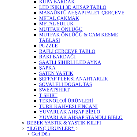
KUPA BARDAK
LED IŞIKLI 3D AHŞAP TABLO
MASAÜSTÜ AHŞAP PALET ÇERÇEVE
METAL ÇAKMAK
METAL SULUK
MUTFAK ÖNLÜĞÜ
MUTFAK ÖNLÜĞÜ & CAM KESME
TABLASI
PUZZLE
RAFLI ÇERÇEVE TABLO
RAKI BARDAĞI
SAATLİ SİHİRLİ LED AYNA
ŞAPKA
SATEN YASTIK
ŞEFFAF PLEKSİ ANAHTARLIK
ŞOVALELİ DOĞAL TAŞ
SWEATSHIRT
T-SHIRT
TEKNOLOJİ ÜRÜNLERİ
TÜRK KAHVESİ FİNCANI
YUVARLAK AHŞAP BİBLO
YUVARLAK AHŞAP STANDLI BİBLO
BEBEK YASTIK & YASTIK KILIFI
*İLGİNÇ ÜRÜNLER*
Geri Dön