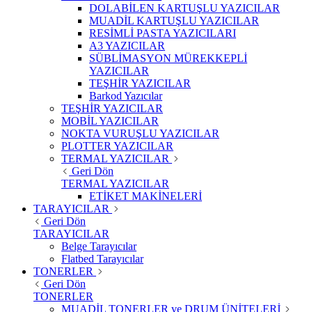
DOLABİLEN KARTUŞLU YAZICILAR
MUADİL KARTUŞLU YAZICILAR
RESİMLİ PASTA YAZICILARI
A3 YAZICILAR
SÜBLİMASYON MÜREKKEPLİ
YAZICILAR
TEŞHİR YAZICILAR
Barkod Yazıcılar
TEŞHİR YAZICILAR
MOBİL YAZICILAR
NOKTA VURUŞLU YAZICILAR
PLOTTER YAZICILAR
TERMAL YAZICILAR
Geri Dön
TERMAL YAZICILAR
ETİKET MAKİNELERİ
TARAYICILAR
Geri Dön
TARAYICILAR
Belge Tarayıcılar
Flatbed Tarayıcılar
TONERLER
Geri Dön
TONERLER
MUADİL TONERLER ve DRUM ÜNİTELERİ