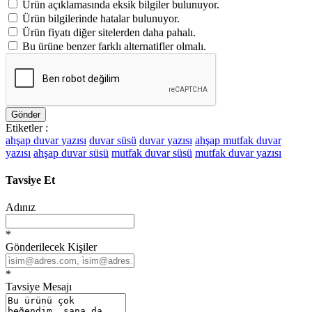
Ürün açıklamasında eksik bilgiler bulunuyor.
Ürün bilgilerinde hatalar bulunuyor.
Ürün fiyatı diğer sitelerden daha pahalı.
Bu ürüne benzer farklı alternatifler olmalı.
Gönder
Etiketler :
ahşap duvar yazısı
duvar süsü
duvar yazısı
ahşap mutfak duvar
yazısı
ahşap duvar süsü
mutfak duvar süsü
mutfak duvar yazısı
Tavsiye Et
Adınız
*
Gönderilecek Kişiler
*
Tavsiye Mesajı