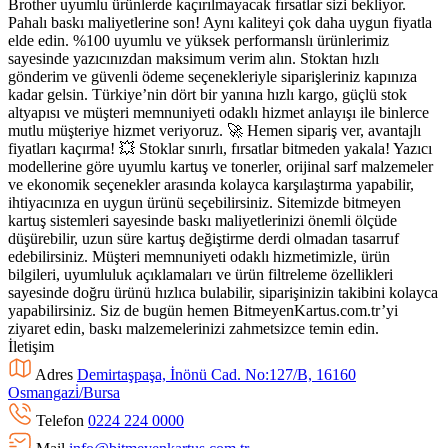
Brother uyumlu ürünlerde kaçırılmayacak fırsatlar sizi bekliyor.
Pahalı baskı maliyetlerine son! Aynı kaliteyi çok daha uygun fiyatla
elde edin. %100 uyumlu ve yüksek performanslı ürünlerimiz
sayesinde yazıcınızdan maksimum verim alın. Stoktan hızlı
gönderim ve güvenli ödeme seçenekleriyle siparişleriniz kapınıza
kadar gelsin. Türkiye’nin dört bir yanına hızlı kargo, güçlü stok
altyapısı ve müşteri memnuniyeti odaklı hizmet anlayışı ile binlerce
mutlu müşteriye hizmet veriyoruz. 🚀 Hemen sipariş ver, avantajlı
fiyatları kaçırma! 💥 Stoklar sınırlı, fırsatlar bitmeden yakala! Yazıcı
modellerine göre uyumlu kartuş ve tonerler, orijinal sarf malzemeler
ve ekonomik seçenekler arasında kolayca karşılaştırma yapabilir,
ihtiyacınıza en uygun ürünü seçebilirsiniz. Sitemizde bitmeyen
kartuş sistemleri sayesinde baskı maliyetlerinizi önemli ölçüde
düşürebilir, uzun süre kartuş değiştirme derdi olmadan tasarruf
edebilirsiniz. Müşteri memnuniyeti odaklı hizmetimizle, ürün
bilgileri, uyumluluk açıklamaları ve ürün filtreleme özellikleri
sayesinde doğru ürünü hızlıca bulabilir, siparişinizin takibini kolayca
yapabilirsiniz. Siz de bugün hemen BitmeyenKartus.com.tr’yi
ziyaret edin, baskı malzemelerinizi zahmetsizce temin edin.
İletişim
Adres
Demirtaşpaşa, İnönü Cad. No:127/B, 16160
Osmangazi̇/Bursa
Telefon
0224 224 0000