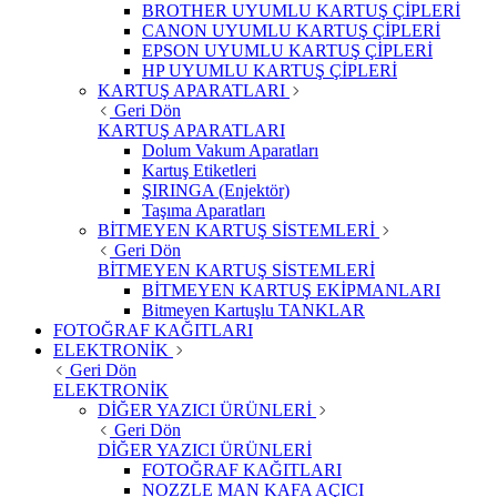
BROTHER UYUMLU KARTUŞ ÇİPLERİ
CANON UYUMLU KARTUŞ ÇİPLERİ
EPSON UYUMLU KARTUŞ ÇİPLERİ
HP UYUMLU KARTUŞ ÇİPLERİ
KARTUŞ APARATLARI
Geri Dön
KARTUŞ APARATLARI
Dolum Vakum Aparatları
Kartuş Etiketleri
ŞIRINGA (Enjektör)
Taşıma Aparatları
BİTMEYEN KARTUŞ SİSTEMLERİ
Geri Dön
BİTMEYEN KARTUŞ SİSTEMLERİ
BİTMEYEN KARTUŞ EKİPMANLARI
Bitmeyen Kartuşlu TANKLAR
FOTOĞRAF KAĞITLARI
ELEKTRONİK
Geri Dön
ELEKTRONİK
DİĞER YAZICI ÜRÜNLERİ
Geri Dön
DİĞER YAZICI ÜRÜNLERİ
FOTOĞRAF KAĞITLARI
NOZZLE MAN KAFA AÇICI