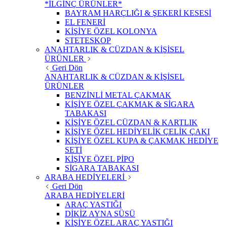
*İLGİNÇ ÜRÜNLER*
BAYRAM HARÇLIĞI & ŞEKERİ KESESİ
EL FENERİ
KİŞİYE ÖZEL KOLONYA
STETESKOP
ANAHTARLIK & CÜZDAN & KİŞİSEL
ÜRÜNLER
Geri Dön
ANAHTARLIK & CÜZDAN & KİŞİSEL
ÜRÜNLER
BENZİNLİ METAL ÇAKMAK
KİŞİYE ÖZEL ÇAKMAK & SİGARA
TABAKASI
KİŞİYE ÖZEL CÜZDAN & KARTLIK
KİŞİYE ÖZEL HEDİYELİK ÇELİK ÇAKI
KİŞİYE ÖZEL KUPA & ÇAKMAK HEDİYE
SETİ
KİŞİYE ÖZEL PİPO
SİGARA TABAKASI
ARABA HEDİYELERİ
Geri Dön
ARABA HEDİYELERİ
ARAÇ YASTIĞI
DİKİZ AYNA SÜSÜ
KİŞİYE ÖZEL ARAÇ YASTIĞI