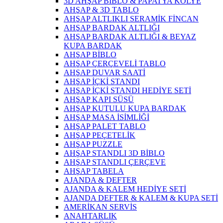
3D AHŞAP BİBLO & PAPATYA KOLYE
AHŞAP & 3D TABLO
AHŞAP ALTLIKLI SERAMİK FİNCAN
AHŞAP BARDAK ALTLIĞI
AHŞAP BARDAK ALTLIĞI & BEYAZ
KUPA BARDAK
AHŞAP BİBLO
AHŞAP ÇERÇEVELİ TABLO
AHŞAP DUVAR SAATİ
AHŞAP İÇKİ STANDI
AHŞAP İÇKİ STANDI HEDİYE SETİ
AHŞAP KAPI SÜSÜ
AHŞAP KUTULU KUPA BARDAK
AHŞAP MASA İSİMLİĞİ
AHŞAP PALET TABLO
AHŞAP PEÇETELİK
AHŞAP PUZZLE
AHŞAP STANDLI 3D BİBLO
AHŞAP STANDLI ÇERÇEVE
AHŞAP TABELA
AJANDA & DEFTER
AJANDA & KALEM HEDİYE SETİ
AJANDA DEFTER & KALEM & KUPA SETİ
AMERİKAN SERVİS
ANAHTARLIK