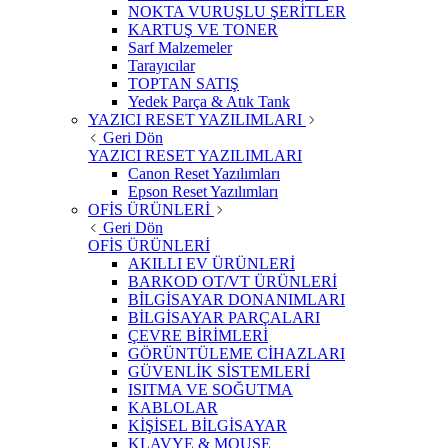
NOKTA VURUŞLU ŞERİTLER
KARTUŞ VE TONER
Sarf Malzemeler
Tarayıcılar
TOPTAN SATIŞ
Yedek Parça & Atık Tank
YAZICI RESET YAZILIMLARI
Geri Dön
YAZICI RESET YAZILIMLARI
Canon Reset Yazılımları
Epson Reset Yazılımları
OFİS ÜRÜNLERİ
Geri Dön
OFİS ÜRÜNLERİ
AKILLI EV ÜRÜNLERİ
BARKOD OT/VT ÜRÜNLERİ
BİLGİSAYAR DONANIMLARI
BİLGİSAYAR PARÇALARI
ÇEVRE BİRİMLERİ
GÖRÜNTÜLEME CİHAZLARI
GÜVENLİK SİSTEMLERİ
ISITMA VE SOĞUTMA
KABLOLAR
KİŞİSEL BİLGİSAYAR
KLAVYE & MOUSE