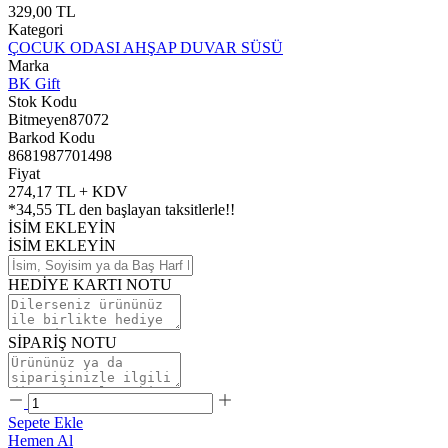
329,00 TL
Kategori
ÇOCUK ODASI AHŞAP DUVAR SÜSÜ
Marka
BK Gift
Stok Kodu
Bitmeyen87072
Barkod Kodu
8681987701498
Fiyat
274,17 TL + KDV
*
34,55 TL
den başlayan taksitlerle!!
İSİM EKLEYİN
İSİM EKLEYİN
HEDİYE KARTI NOTU
SİPARİŞ NOTU
Sepete Ekle
Hemen Al