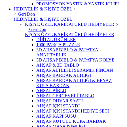
PROMOSYON YASTIK & YASTIK KILIFI
HEDİYELİK & KİŞİYE ÖZEL
Geri Dön
HEDİYELİK & KİŞİYE ÖZEL
KİŞİYE ÖZEL KARİKATÜRLÜ HEDİYELER
Geri Dön
KİŞİYE ÖZEL KARİKATÜRLÜ HEDİYELER
DİJİTAL ÜRÜNLER
1000 PARÇA PUZZLE
3D AHŞAP BİBLO & PAPATYA
ANAHTARLIK
3D AHŞAP BİBLO & PAPATYA KOLYE
AHŞAP & 3D TABLO
AHŞAP ALTLIKLI SERAMİK FİNCAN
AHŞAP BARDAK ALTLIĞI
AHŞAP BARDAK ALTLIĞI & BEYAZ
KUPA BARDAK
AHŞAP BİBLO
AHŞAP ÇERÇEVELİ TABLO
AHŞAP DUVAR SAATİ
AHŞAP İÇKİ STANDI
AHŞAP İÇKİ STANDI HEDİYE SETİ
AHŞAP KAPI SÜSÜ
AHŞAP KUTULU KUPA BARDAK
AHŞAP MASA İSİMLİĞİ