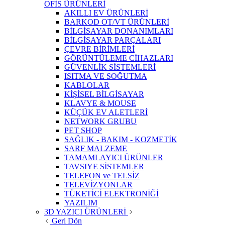
OFİS ÜRÜNLERİ
AKILLI EV ÜRÜNLERİ
BARKOD OT/VT ÜRÜNLERİ
BİLGİSAYAR DONANIMLARI
BİLGİSAYAR PARÇALARI
ÇEVRE BİRİMLERİ
GÖRÜNTÜLEME CİHAZLARI
GÜVENLİK SİSTEMLERİ
ISITMA VE SOĞUTMA
KABLOLAR
KİŞİSEL BİLGİSAYAR
KLAVYE & MOUSE
KÜÇÜK EV ALETLERİ
NETWORK GRUBU
PET SHOP
SAĞLIK - BAKIM - KOZMETİK
SARF MALZEME
TAMAMLAYICI ÜRÜNLER
TAVSIYE SİSTEMLER
TELEFON ve TELSİZ
TELEVİZYONLAR
TÜKETİCİ ELEKTRONİĞİ
YAZILIM
3D YAZICI ÜRÜNLERİ
Geri Dön