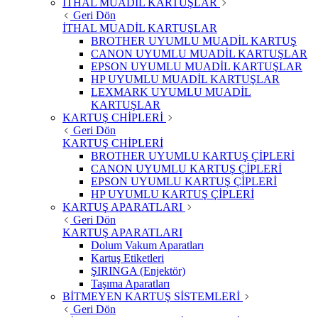
İTHAL MUADİL KARTUŞLAR
Geri Dön
İTHAL MUADİL KARTUŞLAR
BROTHER UYUMLU MUADİL KARTUŞ
CANON UYUMLU MUADİL KARTUŞLAR
EPSON UYUMLU MUADİL KARTUŞLAR
HP UYUMLU MUADİL KARTUŞLAR
LEXMARK UYUMLU MUADİL
KARTUŞLAR
KARTUŞ CHİPLERİ
Geri Dön
KARTUŞ CHİPLERİ
BROTHER UYUMLU KARTUŞ ÇİPLERİ
CANON UYUMLU KARTUŞ ÇİPLERİ
EPSON UYUMLU KARTUŞ ÇİPLERİ
HP UYUMLU KARTUŞ ÇİPLERİ
KARTUŞ APARATLARI
Geri Dön
KARTUŞ APARATLARI
Dolum Vakum Aparatları
Kartuş Etiketleri
ŞIRINGA (Enjektör)
Taşıma Aparatları
BİTMEYEN KARTUŞ SİSTEMLERİ
Geri Dön