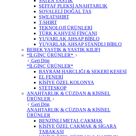
SATEN YASTIK
ŞEFFAF PLEKSİ ANAHTARLIK
ŞOVALELİ DOĞAL TAŞ
SWEATSHIRT
T-SHIRT
TEKNOLOJİ ÜRÜNLERİ
TÜRK KAHVESİ FİNCANI
YUVARLAK AHŞAP BİBLO
YUVARLAK AHŞAP STANDLI BİBLO
BEBEK YASTIK & YASTIK KILIFI
*İLGİNÇ ÜRÜNLER*
Geri Dön
*İLGİNÇ ÜRÜNLER*
BAYRAM HARÇLIĞI & ŞEKERİ KESESİ
EL FENERİ
KİŞİYE ÖZEL KOLONYA
STETESKOP
ANAHTARLIK & CÜZDAN & KİŞİSEL
ÜRÜNLER
Geri Dön
ANAHTARLIK & CÜZDAN & KİŞİSEL
ÜRÜNLER
BENZİNLİ METAL ÇAKMAK
KİŞİYE ÖZEL ÇAKMAK & SİGARA
TABAKASI