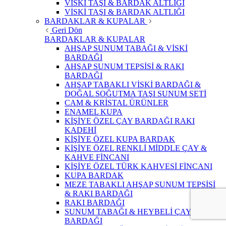
VİSKİ TAŞI & BARDAK ALTLIĞI
VİSKİ TAŞI & BARDAK ALTLIĞI
BARDAKLAR & KUPALAR
Geri Dön
BARDAKLAR & KUPALAR
AHŞAP SUNUM TABAĞI & VİSKİ
BARDAĞI
AHŞAP SUNUM TEPSİSİ & RAKI
BARDAĞI
AHŞAP TABAKLI VİSKİ BARDAĞI &
DOĞAL SOĞUTMA TAŞI SUNUM SETİ
CAM & KRİSTAL ÜRÜNLER
ENAMEL KUPA
KİŞİYE ÖZEL ÇAY BARDAĞI RAKI
KADEHİ
KİŞİYE ÖZEL KUPA BARDAK
KİŞİYE ÖZEL RENKLİ MİDDLE ÇAY &
KAHVE FİNCANI
KİŞİYE ÖZEL TÜRK KAHVESİ FİNCANI
KUPA BARDAK
MEZE TABAKLI AHŞAP SUNUM TEPSİSİ
& RAKI BARDAĞI
RAKI BARDAĞI
SUNUM TABAĞI & HEYBELİ ÇAY
BARDAĞI