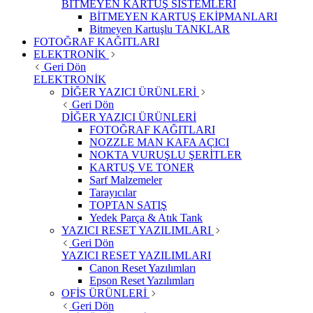
BİTMEYEN KARTUŞ SİSTEMLERİ
BİTMEYEN KARTUŞ EKİPMANLARI
Bitmeyen Kartuşlu TANKLAR
FOTOĞRAF KAĞITLARI
ELEKTRONİK
Geri Dön
ELEKTRONİK
DİĞER YAZICI ÜRÜNLERİ
Geri Dön
DİĞER YAZICI ÜRÜNLERİ
FOTOĞRAF KAĞITLARI
NOZZLE MAN KAFA AÇICI
NOKTA VURUŞLU ŞERİTLER
KARTUŞ VE TONER
Sarf Malzemeler
Tarayıcılar
TOPTAN SATIŞ
Yedek Parça & Atık Tank
YAZICI RESET YAZILIMLARI
Geri Dön
YAZICI RESET YAZILIMLARI
Canon Reset Yazılımları
Epson Reset Yazılımları
OFİS ÜRÜNLERİ
Geri Dön