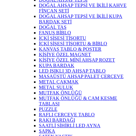
DOĞAL AHŞAP TEPSİ VE İKİLİ KAHVE
FİNCAN SETİ
DOĞAL AHŞAP TEPSİ VE İKİLİ KUPA
BARDAK SETİ
DOĞAL TAŞ
FANUS BİBLO
İÇKİ ŞİŞESİ TİŞORTU
İÇKİ ŞİŞESİ TİŞORTU & BİBLO
KANVAS TABLO & POSTER
KİŞİYE ÖZEL MAGNET
KİŞİYE ÖZEL MİNİ AHŞAP ROZET
KUPA BARDAK
LED IŞIKLI 3D AHŞAP TABLO
MASAÜSTÜ AHŞAP PALET ÇERÇEVE
METAL ÇAKMAK
METAL SULUK
MUTFAK ÖNLÜĞÜ
MUTFAK ÖNLÜĞÜ & CAM KESME
TABLASI
PUZZLE
RAFLI ÇERÇEVE TABLO
RAKI BARDAĞI
SAATLİ SİHİRLİ LED AYNA
ŞAPKA