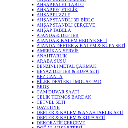
AHŞAP PALET TABLO
AHŞAP PEÇETELİK
AHŞAP PUZZLE
AHŞAP STANDLI 3D BİBLO
AHŞAP STANDLI ÇERÇEVE
AHŞAP TABELA
AJANDA & DEFTER
AJANDA & KALEM HEDİYE SETİ
AJANDA DEFTER & KALEM & KUPA SETİ
AMERİKAN SERVİS
ANAHTARLIK
ARABA SÜSÜ
BENZİNLİ METAL ÇAKMAK
BEYAZ DEFTER & KUPA SETİ
BEZ ÇANTA
BİLEK DESTEKLİ MOUSE PAD
BROŞ
CAM DUVAR SAATİ
ÇELİK TERMOS BARDAK
CETVEL SETİ
DAVETİYE
DEFTER & KALEM & ANAHTARLIK SETİ
DEFTER & KALEM & KUPA SETİ
DEKORATİF ÇERÇEVE
DOĞAL AHŞAP TEPSİ