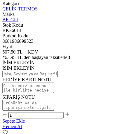
Kategori
ÇELİK TERMOS
Marka
BK Gift
Stok Kodu
BK36613
Barkod Kodu
8681986899523
Fiyat
507,50 TL + KDV
*
63,95 TL
den başlayan taksitlerle!!
İSİM EKLEYİN
İSİM EKLEYİN
HEDİYE KARTI NOTU
SİPARİŞ NOTU
Sepete Ekle
Hemen Al