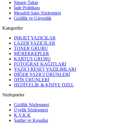
Sipariş Takip
İade Politikası
Mesafeli Satış Sözleşmesi
Gizlilik ve Güvenlik
Kategoriler
INKJET YAZICILAR
LAZER YAZICILAR
TONER GRUBU
MÜREKKEPLER
KARTUŞ GRUBU
FOTOĞRAF KAĞITLARI
YAZICI RESET YAZILIMLARI
DİĞER YAZICI ÜRÜNLERİ
OFİS ÜRÜNLERİ
HEDİYELİK & KİŞİYE ÖZEL
Sözleşmeler
Gizlilik Sözleşmesi
Üyelik Sözleşmesi
K.V.K.K
Şartlar ve Koşullar