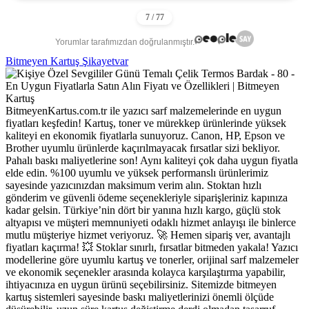
Yorumlar tarafımızdan doğrulanmıştır.
Bitmeyen Kartuş Şikayetvar
BitmeyenKartus.com.tr ile yazıcı sarf malzemelerinde en uygun
fiyatları keşfedin! Kartuş, toner ve mürekkep ürünlerinde yüksek
kaliteyi en ekonomik fiyatlarla sunuyoruz. Canon, HP, Epson ve
Brother uyumlu ürünlerde kaçırılmayacak fırsatlar sizi bekliyor.
Pahalı baskı maliyetlerine son! Aynı kaliteyi çok daha uygun fiyatla
elde edin. %100 uyumlu ve yüksek performanslı ürünlerimiz
sayesinde yazıcınızdan maksimum verim alın. Stoktan hızlı
gönderim ve güvenli ödeme seçenekleriyle siparişleriniz kapınıza
kadar gelsin. Türkiye’nin dört bir yanına hızlı kargo, güçlü stok
altyapısı ve müşteri memnuniyeti odaklı hizmet anlayışı ile binlerce
mutlu müşteriye hizmet veriyoruz. 🚀 Hemen sipariş ver, avantajlı
fiyatları kaçırma! 💥 Stoklar sınırlı, fırsatlar bitmeden yakala! Yazıcı
modellerine göre uyumlu kartuş ve tonerler, orijinal sarf malzemeler
ve ekonomik seçenekler arasında kolayca karşılaştırma yapabilir,
ihtiyacınıza en uygun ürünü seçebilirsiniz. Sitemizde bitmeyen
kartuş sistemleri sayesinde baskı maliyetlerinizi önemli ölçüde