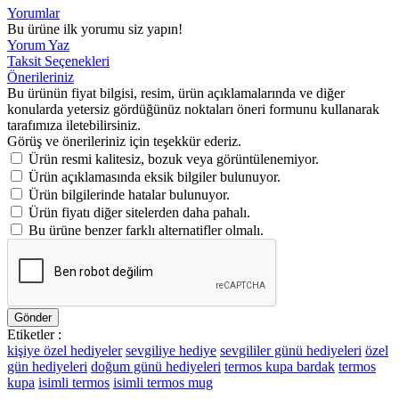
Yorumlar
Bu ürüne ilk yorumu siz yapın!
Yorum Yaz
Taksit Seçenekleri
Önerileriniz
Bu ürünün fiyat bilgisi, resim, ürün açıklamalarında ve diğer
konularda yetersiz gördüğünüz noktaları öneri formunu kullanarak
tarafımıza iletebilirsiniz.
Görüş ve önerileriniz için teşekkür ederiz.
Ürün resmi kalitesiz, bozuk veya görüntülenemiyor.
Ürün açıklamasında eksik bilgiler bulunuyor.
Ürün bilgilerinde hatalar bulunuyor.
Ürün fiyatı diğer sitelerden daha pahalı.
Bu ürüne benzer farklı alternatifler olmalı.
Gönder
Etiketler :
kişiye özel hediyeler
sevgiliye hediye
sevgililer günü hediyeleri
özel
gün hediyeleri
doğum günü hediyeleri
termos kupa bardak
termos
kupa
isimli termos
isimli termos mug