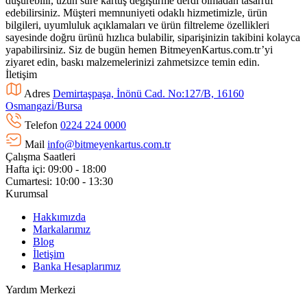
düşürebilir, uzun süre kartuş değiştirme derdi olmadan tasarruf
edebilirsiniz. Müşteri memnuniyeti odaklı hizmetimizle, ürün
bilgileri, uyumluluk açıklamaları ve ürün filtreleme özellikleri
sayesinde doğru ürünü hızlıca bulabilir, siparişinizin takibini kolayca
yapabilirsiniz. Siz de bugün hemen BitmeyenKartus.com.tr’yi
ziyaret edin, baskı malzemelerinizi zahmetsizce temin edin.
İletişim
Adres
Demirtaşpaşa, İnönü Cad. No:127/B, 16160
Osmangazi̇/Bursa
Telefon
0224 224 0000
Mail
info@bitmeyenkartus.com.tr
Çalışma Saatleri
Hafta içi: 09:00 - 18:00
Cumartesi: 10:00 - 13:30
Kurumsal
Hakkımızda
Markalarımız
Blog
İletişim
Banka Hesaplarımız
Yardım Merkezi