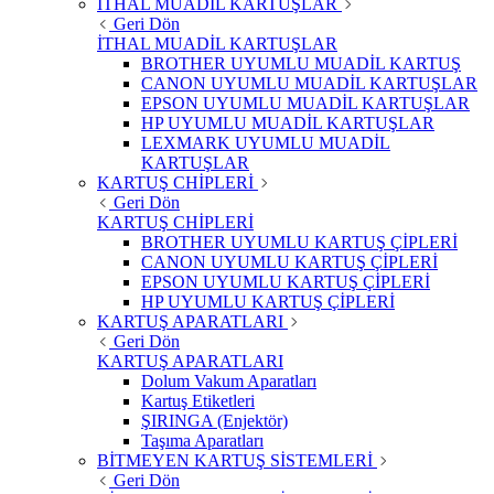
İTHAL MUADİL KARTUŞLAR
Geri Dön
İTHAL MUADİL KARTUŞLAR
BROTHER UYUMLU MUADİL KARTUŞ
CANON UYUMLU MUADİL KARTUŞLAR
EPSON UYUMLU MUADİL KARTUŞLAR
HP UYUMLU MUADİL KARTUŞLAR
LEXMARK UYUMLU MUADİL
KARTUŞLAR
KARTUŞ CHİPLERİ
Geri Dön
KARTUŞ CHİPLERİ
BROTHER UYUMLU KARTUŞ ÇİPLERİ
CANON UYUMLU KARTUŞ ÇİPLERİ
EPSON UYUMLU KARTUŞ ÇİPLERİ
HP UYUMLU KARTUŞ ÇİPLERİ
KARTUŞ APARATLARI
Geri Dön
KARTUŞ APARATLARI
Dolum Vakum Aparatları
Kartuş Etiketleri
ŞIRINGA (Enjektör)
Taşıma Aparatları
BİTMEYEN KARTUŞ SİSTEMLERİ
Geri Dön