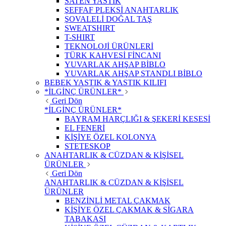
SATEN YASTIK
ŞEFFAF PLEKSİ ANAHTARLIK
ŞOVALELİ DOĞAL TAŞ
SWEATSHIRT
T-SHIRT
TEKNOLOJİ ÜRÜNLERİ
TÜRK KAHVESİ FİNCANI
YUVARLAK AHŞAP BİBLO
YUVARLAK AHŞAP STANDLI BİBLO
BEBEK YASTIK & YASTIK KILIFI
*İLGİNÇ ÜRÜNLER*
Geri Dön
*İLGİNÇ ÜRÜNLER*
BAYRAM HARÇLIĞI & ŞEKERİ KESESİ
EL FENERİ
KİŞİYE ÖZEL KOLONYA
STETESKOP
ANAHTARLIK & CÜZDAN & KİŞİSEL
ÜRÜNLER
Geri Dön
ANAHTARLIK & CÜZDAN & KİŞİSEL
ÜRÜNLER
BENZİNLİ METAL ÇAKMAK
KİŞİYE ÖZEL ÇAKMAK & SİGARA
TABAKASI