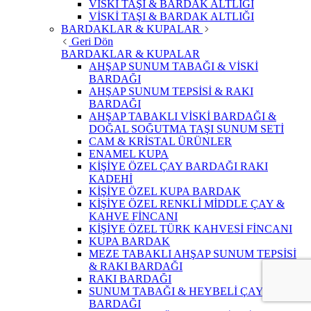
VİSKİ TAŞI & BARDAK ALTLIĞI
VİSKİ TAŞI & BARDAK ALTLIĞI
BARDAKLAR & KUPALAR
Geri Dön
BARDAKLAR & KUPALAR
AHŞAP SUNUM TABAĞI & VİSKİ
BARDAĞI
AHŞAP SUNUM TEPSİSİ & RAKI
BARDAĞI
AHŞAP TABAKLI VİSKİ BARDAĞI &
DOĞAL SOĞUTMA TAŞI SUNUM SETİ
CAM & KRİSTAL ÜRÜNLER
ENAMEL KUPA
KİŞİYE ÖZEL ÇAY BARDAĞI RAKI
KADEHİ
KİŞİYE ÖZEL KUPA BARDAK
KİŞİYE ÖZEL RENKLİ MİDDLE ÇAY &
KAHVE FİNCANI
KİŞİYE ÖZEL TÜRK KAHVESİ FİNCANI
KUPA BARDAK
MEZE TABAKLI AHŞAP SUNUM TEPSİSİ
& RAKI BARDAĞI
RAKI BARDAĞI
SUNUM TABAĞI & HEYBELİ ÇAY
BARDAĞI