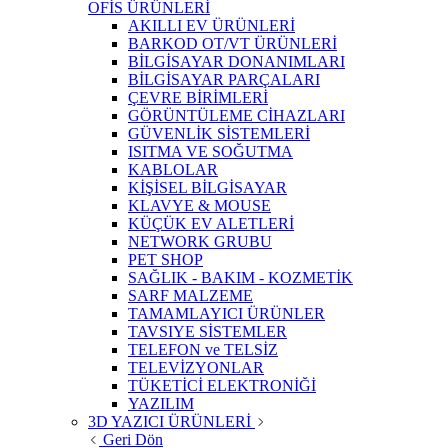
OFİS ÜRÜNLERİ
AKILLI EV ÜRÜNLERİ
BARKOD OT/VT ÜRÜNLERİ
BİLGİSAYAR DONANIMLARI
BİLGİSAYAR PARÇALARI
ÇEVRE BİRİMLERİ
GÖRÜNTÜLEME CİHAZLARI
GÜVENLİK SİSTEMLERİ
ISITMA VE SOĞUTMA
KABLOLAR
KİŞİSEL BİLGİSAYAR
KLAVYE & MOUSE
KÜÇÜK EV ALETLERİ
NETWORK GRUBU
PET SHOP
SAĞLIK - BAKIM - KOZMETİK
SARF MALZEME
TAMAMLAYICI ÜRÜNLER
TAVSIYE SİSTEMLER
TELEFON ve TELSİZ
TELEVİZYONLAR
TÜKETİCİ ELEKTRONİĞİ
YAZILIM
3D YAZICI ÜRÜNLERİ
Geri Dön