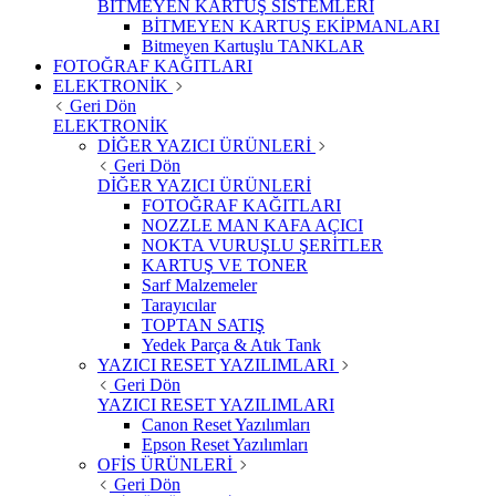
BİTMEYEN KARTUŞ SİSTEMLERİ
BİTMEYEN KARTUŞ EKİPMANLARI
Bitmeyen Kartuşlu TANKLAR
FOTOĞRAF KAĞITLARI
ELEKTRONİK
Geri Dön
ELEKTRONİK
DİĞER YAZICI ÜRÜNLERİ
Geri Dön
DİĞER YAZICI ÜRÜNLERİ
FOTOĞRAF KAĞITLARI
NOZZLE MAN KAFA AÇICI
NOKTA VURUŞLU ŞERİTLER
KARTUŞ VE TONER
Sarf Malzemeler
Tarayıcılar
TOPTAN SATIŞ
Yedek Parça & Atık Tank
YAZICI RESET YAZILIMLARI
Geri Dön
YAZICI RESET YAZILIMLARI
Canon Reset Yazılımları
Epson Reset Yazılımları
OFİS ÜRÜNLERİ
Geri Dön