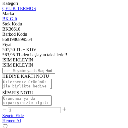
Kategori
ÇELİK TERMOS
Marka
BK Gift
Stok Kodu
BK36610
Barkod Kodu
8681986899554
Fiyat
507,50 TL + KDV
*
63,95 TL
den başlayan taksitlerle!!
İSİM EKLEYİN
İSİM EKLEYİN
HEDİYE KARTI NOTU
SİPARİŞ NOTU
Sepete Ekle
Hemen Al