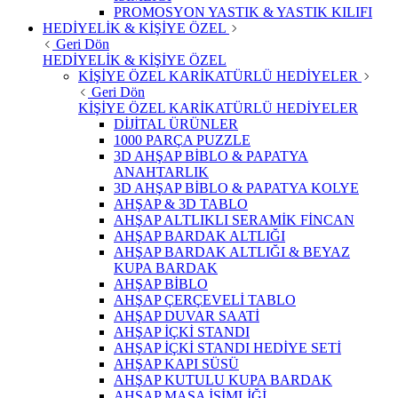
PROMOSYON YASTIK & YASTIK KILIFI
HEDİYELİK & KİŞİYE ÖZEL
Geri Dön
HEDİYELİK & KİŞİYE ÖZEL
KİŞİYE ÖZEL KARİKATÜRLÜ HEDİYELER
Geri Dön
KİŞİYE ÖZEL KARİKATÜRLÜ HEDİYELER
DİJİTAL ÜRÜNLER
1000 PARÇA PUZZLE
3D AHŞAP BİBLO & PAPATYA
ANAHTARLIK
3D AHŞAP BİBLO & PAPATYA KOLYE
AHŞAP & 3D TABLO
AHŞAP ALTLIKLI SERAMİK FİNCAN
AHŞAP BARDAK ALTLIĞI
AHŞAP BARDAK ALTLIĞI & BEYAZ
KUPA BARDAK
AHŞAP BİBLO
AHŞAP ÇERÇEVELİ TABLO
AHŞAP DUVAR SAATİ
AHŞAP İÇKİ STANDI
AHŞAP İÇKİ STANDI HEDİYE SETİ
AHŞAP KAPI SÜSÜ
AHŞAP KUTULU KUPA BARDAK
AHŞAP MASA İSİMLİĞİ