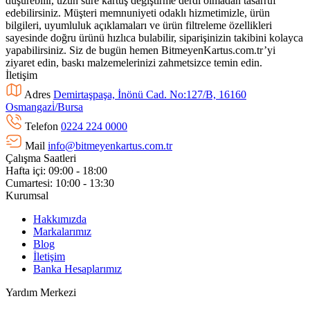
düşürebilir, uzun süre kartuş değiştirme derdi olmadan tasarruf
edebilirsiniz. Müşteri memnuniyeti odaklı hizmetimizle, ürün
bilgileri, uyumluluk açıklamaları ve ürün filtreleme özellikleri
sayesinde doğru ürünü hızlıca bulabilir, siparişinizin takibini kolayca
yapabilirsiniz. Siz de bugün hemen BitmeyenKartus.com.tr’yi
ziyaret edin, baskı malzemelerinizi zahmetsizce temin edin.
İletişim
Adres
Demirtaşpaşa, İnönü Cad. No:127/B, 16160
Osmangazi̇/Bursa
Telefon
0224 224 0000
Mail
info@bitmeyenkartus.com.tr
Çalışma Saatleri
Hafta içi: 09:00 - 18:00
Cumartesi: 10:00 - 13:30
Kurumsal
Hakkımızda
Markalarımız
Blog
İletişim
Banka Hesaplarımız
Yardım Merkezi