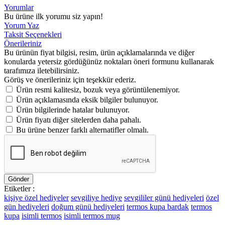
Yorumlar
Bu ürüne ilk yorumu siz yapın!
Yorum Yaz
Taksit Seçenekleri
Önerileriniz
Bu ürünün fiyat bilgisi, resim, ürün açıklamalarında ve diğer
konularda yetersiz gördüğünüz noktaları öneri formunu kullanarak
tarafımıza iletebilirsiniz.
Görüş ve önerileriniz için teşekkür ederiz.
Ürün resmi kalitesiz, bozuk veya görüntülenemiyor.
Ürün açıklamasında eksik bilgiler bulunuyor.
Ürün bilgilerinde hatalar bulunuyor.
Ürün fiyatı diğer sitelerden daha pahalı.
Bu ürüne benzer farklı alternatifler olmalı.
Gönder
Etiketler :
kişiye özel hediyeler
sevgiliye hediye
sevgililer günü hediyeleri
özel
gün hediyeleri
doğum günü hediyeleri
termos kupa bardak
termos
kupa
isimli termos
isimli termos mug