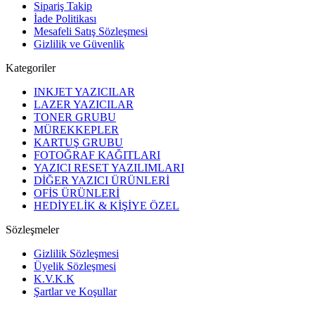
Sipariş Takip
İade Politikası
Mesafeli Satış Sözleşmesi
Gizlilik ve Güvenlik
Kategoriler
INKJET YAZICILAR
LAZER YAZICILAR
TONER GRUBU
MÜREKKEPLER
KARTUŞ GRUBU
FOTOĞRAF KAĞITLARI
YAZICI RESET YAZILIMLARI
DİĞER YAZICI ÜRÜNLERİ
OFİS ÜRÜNLERİ
HEDİYELİK & KİŞİYE ÖZEL
Sözleşmeler
Gizlilik Sözleşmesi
Üyelik Sözleşmesi
K.V.K.K
Şartlar ve Koşullar