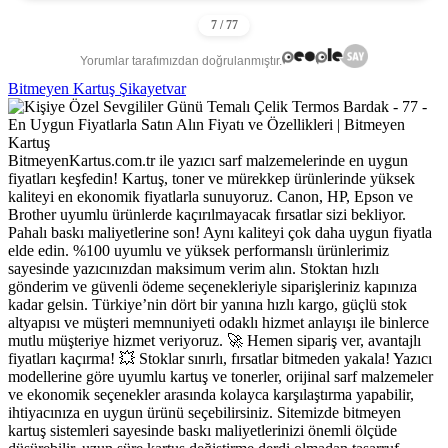
Yorumlar tarafımızdan doğrulanmıştır.
Bitmeyen Kartuş Şikayetvar
BitmeyenKartus.com.tr ile yazıcı sarf malzemelerinde en uygun
fiyatları keşfedin! Kartuş, toner ve mürekkep ürünlerinde yüksek
kaliteyi en ekonomik fiyatlarla sunuyoruz. Canon, HP, Epson ve
Brother uyumlu ürünlerde kaçırılmayacak fırsatlar sizi bekliyor.
Pahalı baskı maliyetlerine son! Aynı kaliteyi çok daha uygun fiyatla
elde edin. %100 uyumlu ve yüksek performanslı ürünlerimiz
sayesinde yazıcınızdan maksimum verim alın. Stoktan hızlı
gönderim ve güvenli ödeme seçenekleriyle siparişleriniz kapınıza
kadar gelsin. Türkiye’nin dört bir yanına hızlı kargo, güçlü stok
altyapısı ve müşteri memnuniyeti odaklı hizmet anlayışı ile binlerce
mutlu müşteriye hizmet veriyoruz. 🚀 Hemen sipariş ver, avantajlı
fiyatları kaçırma! 💥 Stoklar sınırlı, fırsatlar bitmeden yakala! Yazıcı
modellerine göre uyumlu kartuş ve tonerler, orijinal sarf malzemeler
ve ekonomik seçenekler arasında kolayca karşılaştırma yapabilir,
ihtiyacınıza en uygun ürünü seçebilirsiniz. Sitemizde bitmeyen
kartuş sistemleri sayesinde baskı maliyetlerinizi önemli ölçüde