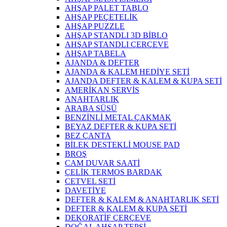
AHŞAP PALET TABLO
AHŞAP PEÇETELİK
AHŞAP PUZZLE
AHŞAP STANDLI 3D BİBLO
AHŞAP STANDLI ÇERÇEVE
AHŞAP TABELA
AJANDA & DEFTER
AJANDA & KALEM HEDİYE SETİ
AJANDA DEFTER & KALEM & KUPA SETİ
AMERİKAN SERVİS
ANAHTARLIK
ARABA SÜSÜ
BENZİNLİ METAL ÇAKMAK
BEYAZ DEFTER & KUPA SETİ
BEZ ÇANTA
BİLEK DESTEKLİ MOUSE PAD
BROŞ
CAM DUVAR SAATİ
ÇELİK TERMOS BARDAK
CETVEL SETİ
DAVETİYE
DEFTER & KALEM & ANAHTARLIK SETİ
DEFTER & KALEM & KUPA SETİ
DEKORATİF ÇERÇEVE
DOĞAL AHŞAP TEPSİ