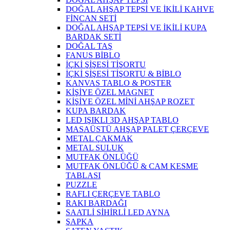
DOĞAL AHŞAP TEPSİ VE İKİLİ KAHVE
FİNCAN SETİ
DOĞAL AHŞAP TEPSİ VE İKİLİ KUPA
BARDAK SETİ
DOĞAL TAŞ
FANUS BİBLO
İÇKİ ŞİŞESİ TİŞORTU
İÇKİ ŞİŞESİ TİŞORTU & BİBLO
KANVAS TABLO & POSTER
KİŞİYE ÖZEL MAGNET
KİŞİYE ÖZEL MİNİ AHŞAP ROZET
KUPA BARDAK
LED IŞIKLI 3D AHŞAP TABLO
MASAÜSTÜ AHŞAP PALET ÇERÇEVE
METAL ÇAKMAK
METAL SULUK
MUTFAK ÖNLÜĞÜ
MUTFAK ÖNLÜĞÜ & CAM KESME
TABLASI
PUZZLE
RAFLI ÇERÇEVE TABLO
RAKI BARDAĞI
SAATLİ SİHİRLİ LED AYNA
ŞAPKA