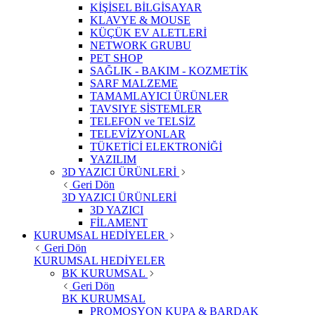
KİŞİSEL BİLGİSAYAR
KLAVYE & MOUSE
KÜÇÜK EV ALETLERİ
NETWORK GRUBU
PET SHOP
SAĞLIK - BAKIM - KOZMETİK
SARF MALZEME
TAMAMLAYICI ÜRÜNLER
TAVSIYE SİSTEMLER
TELEFON ve TELSİZ
TELEVİZYONLAR
TÜKETİCİ ELEKTRONİĞİ
YAZILIM
3D YAZICI ÜRÜNLERİ
Geri Dön
3D YAZICI ÜRÜNLERİ
3D YAZICI
FİLAMENT
KURUMSAL HEDİYELER
Geri Dön
KURUMSAL HEDİYELER
BK KURUMSAL
Geri Dön
BK KURUMSAL
PROMOSYON KUPA & BARDAK