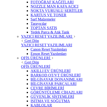
FOTOĞRAF KAĞITLARI
NOZZLE MAN KAFA AÇICI
NOKTA VURUŞLU ŞERİTLER
KARTUŞ VE TONER
Sarf Malzemeler
Tarayıcılar
TOPTAN SATIŞ
Yedek Parça & Atık Tank
YAZICI RESET YAZILIMLARI
Geri Dön
YAZICI RESET YAZILIMLARI
Canon Reset Yazılımları
Epson Reset Yazılımları
OFİS ÜRÜNLERİ
Geri Dön
OFİS ÜRÜNLERİ
AKILLI EV ÜRÜNLERİ
BARKOD OT/VT ÜRÜNLERİ
BİLGİSAYAR DONANIMLARI
BİLGİSAYAR PARÇALARI
ÇEVRE BİRİMLERİ
GÖRÜNTÜLEME CİHAZLARI
GÜVENLİK SİSTEMLERİ
ISITMA VE SOĞUTMA
KABLOLAR