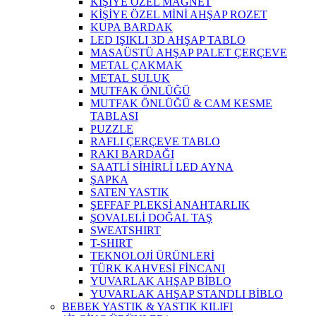
KİŞİYE ÖZEL MAGNET
KİŞİYE ÖZEL MİNİ AHŞAP ROZET
KUPA BARDAK
LED IŞIKLI 3D AHŞAP TABLO
MASAÜSTÜ AHŞAP PALET ÇERÇEVE
METAL ÇAKMAK
METAL SULUK
MUTFAK ÖNLÜĞÜ
MUTFAK ÖNLÜĞÜ & CAM KESME
TABLASI
PUZZLE
RAFLI ÇERÇEVE TABLO
RAKI BARDAĞI
SAATLİ SİHİRLİ LED AYNA
ŞAPKA
SATEN YASTIK
ŞEFFAF PLEKSİ ANAHTARLIK
ŞOVALELİ DOĞAL TAŞ
SWEATSHIRT
T-SHIRT
TEKNOLOJİ ÜRÜNLERİ
TÜRK KAHVESİ FİNCANI
YUVARLAK AHŞAP BİBLO
YUVARLAK AHŞAP STANDLI BİBLO
BEBEK YASTIK & YASTIK KILIFI