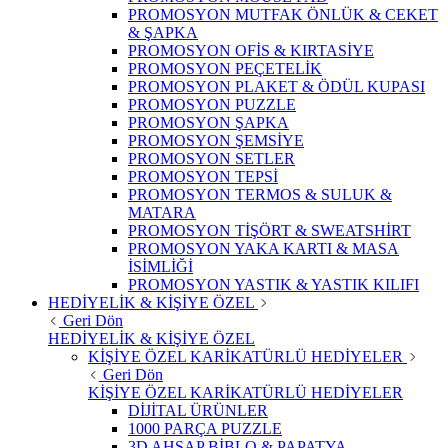
PROMOSYON MUTFAK ÖNLÜK & CEKET
& ŞAPKA
PROMOSYON OFİS & KIRTASİYE
PROMOSYON PEÇETELİK
PROMOSYON PLAKET & ÖDÜL KUPASI
PROMOSYON PUZZLE
PROMOSYON ŞAPKA
PROMOSYON ŞEMSİYE
PROMOSYON SETLER
PROMOSYON TEPSİ
PROMOSYON TERMOS & SULUK &
MATARA
PROMOSYON TİŞÖRT & SWEATSHİRT
PROMOSYON YAKA KARTI & MASA
İSİMLİĞİ
PROMOSYON YASTIK & YASTIK KILIFI
HEDİYELİK & KİŞİYE ÖZEL
Geri Dön
HEDİYELİK & KİŞİYE ÖZEL
KİŞİYE ÖZEL KARİKATÜRLÜ HEDİYELER
Geri Dön
KİŞİYE ÖZEL KARİKATÜRLÜ HEDİYELER
DİJİTAL ÜRÜNLER
1000 PARÇA PUZZLE
3D AHŞAP BİBLO & PAPATYA