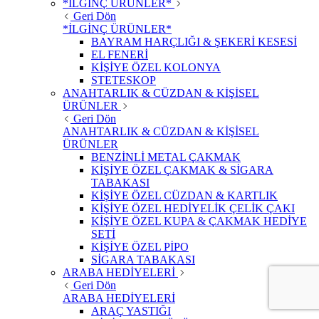
*İLGİNÇ ÜRÜNLER*
Geri Dön
*İLGİNÇ ÜRÜNLER*
BAYRAM HARÇLIĞI & ŞEKERİ KESESİ
EL FENERİ
KİŞİYE ÖZEL KOLONYA
STETESKOP
ANAHTARLIK & CÜZDAN & KİŞİSEL
ÜRÜNLER
Geri Dön
ANAHTARLIK & CÜZDAN & KİŞİSEL
ÜRÜNLER
BENZİNLİ METAL ÇAKMAK
KİŞİYE ÖZEL ÇAKMAK & SİGARA
TABAKASI
KİŞİYE ÖZEL CÜZDAN & KARTLIK
KİŞİYE ÖZEL HEDİYELİK ÇELİK ÇAKI
KİŞİYE ÖZEL KUPA & ÇAKMAK HEDİYE
SETİ
KİŞİYE ÖZEL PİPO
SİGARA TABAKASI
ARABA HEDİYELERİ
Geri Dön
ARABA HEDİYELERİ
ARAÇ YASTIĞI