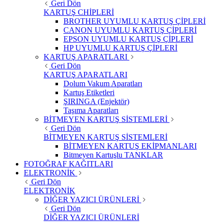
Geri Dön
KARTUŞ CHİPLERİ
BROTHER UYUMLU KARTUŞ ÇİPLERİ
CANON UYUMLU KARTUŞ ÇİPLERİ
EPSON UYUMLU KARTUŞ ÇİPLERİ
HP UYUMLU KARTUŞ ÇİPLERİ
KARTUŞ APARATLARI
Geri Dön
KARTUŞ APARATLARI
Dolum Vakum Aparatları
Kartuş Etiketleri
ŞIRINGA (Enjektör)
Taşıma Aparatları
BİTMEYEN KARTUŞ SİSTEMLERİ
Geri Dön
BİTMEYEN KARTUŞ SİSTEMLERİ
BİTMEYEN KARTUŞ EKİPMANLARI
Bitmeyen Kartuşlu TANKLAR
FOTOĞRAF KAĞITLARI
ELEKTRONİK
Geri Dön
ELEKTRONİK
DİĞER YAZICI ÜRÜNLERİ
Geri Dön
DİĞER YAZICI ÜRÜNLERİ