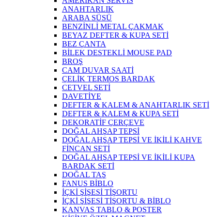
AMERİKAN SERVİS
ANAHTARLIK
ARABA SÜSÜ
BENZİNLİ METAL ÇAKMAK
BEYAZ DEFTER & KUPA SETİ
BEZ ÇANTA
BİLEK DESTEKLİ MOUSE PAD
BROŞ
CAM DUVAR SAATİ
ÇELİK TERMOS BARDAK
CETVEL SETİ
DAVETİYE
DEFTER & KALEM & ANAHTARLIK SETİ
DEFTER & KALEM & KUPA SETİ
DEKORATİF ÇERÇEVE
DOĞAL AHŞAP TEPSİ
DOĞAL AHŞAP TEPSİ VE İKİLİ KAHVE
FİNCAN SETİ
DOĞAL AHŞAP TEPSİ VE İKİLİ KUPA
BARDAK SETİ
DOĞAL TAŞ
FANUS BİBLO
İÇKİ ŞİŞESİ TİŞORTU
İÇKİ ŞİŞESİ TİŞORTU & BİBLO
KANVAS TABLO & POSTER