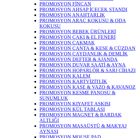
PROMOSYON FİNCAN
PROMOSYON AHŞAP İÇECEK STANDI
PROMOSYON ANAHTARLIK
PROMOSYON ARAÇ KOKUSU & ODA
KOKUSU
PROMOSYON BEBEK ÜRÜNLERİ
PROMOSYON ÇAKI & EL FENERİ
PROMOSYON ÇAKMAK
PROMOSYON ÇANTA & KESE & CÜZDAN
PROMOSYON ÇAYDANLIK & DEMLİK
PROMOSYON DEFTER & AJANDA
PROMOSYON DUVAR SAATİ & AYNA
PROMOSYON HOPARLÖR & SARJ CİHAZI
PROMOSYON KALEM
PROMOSYON KARTVİZİTLİK
PROMOSYON KASE & VAZO & KAVANOZ
PROMOSYON KESME PANOSU &
SUNUMLUK
PROMOSYON KIYAFET ASKISI
PROMOSYON KÜL TABLASI
PROMOSYON MAGNET & BARDAK
ALTLIĞI
PROMOSYON MASAÜSTÜ & MAKYAJ
AYNASI
PROMOSYON MOUSE PAD