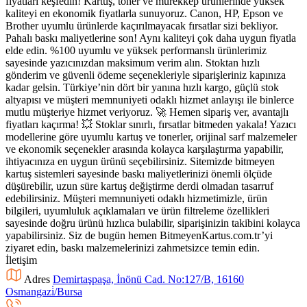
fiyatları keşfedin! Kartuş, toner ve mürekkep ürünlerinde yüksek
kaliteyi en ekonomik fiyatlarla sunuyoruz. Canon, HP, Epson ve
Brother uyumlu ürünlerde kaçırılmayacak fırsatlar sizi bekliyor.
Pahalı baskı maliyetlerine son! Aynı kaliteyi çok daha uygun fiyatla
elde edin. %100 uyumlu ve yüksek performanslı ürünlerimiz
sayesinde yazıcınızdan maksimum verim alın. Stoktan hızlı
gönderim ve güvenli ödeme seçenekleriyle siparişleriniz kapınıza
kadar gelsin. Türkiye’nin dört bir yanına hızlı kargo, güçlü stok
altyapısı ve müşteri memnuniyeti odaklı hizmet anlayışı ile binlerce
mutlu müşteriye hizmet veriyoruz. 🚀 Hemen sipariş ver, avantajlı
fiyatları kaçırma! 💥 Stoklar sınırlı, fırsatlar bitmeden yakala! Yazıcı
modellerine göre uyumlu kartuş ve tonerler, orijinal sarf malzemeler
ve ekonomik seçenekler arasında kolayca karşılaştırma yapabilir,
ihtiyacınıza en uygun ürünü seçebilirsiniz. Sitemizde bitmeyen
kartuş sistemleri sayesinde baskı maliyetlerinizi önemli ölçüde
düşürebilir, uzun süre kartuş değiştirme derdi olmadan tasarruf
edebilirsiniz. Müşteri memnuniyeti odaklı hizmetimizle, ürün
bilgileri, uyumluluk açıklamaları ve ürün filtreleme özellikleri
sayesinde doğru ürünü hızlıca bulabilir, siparişinizin takibini kolayca
yapabilirsiniz. Siz de bugün hemen BitmeyenKartus.com.tr’yi
ziyaret edin, baskı malzemelerinizi zahmetsizce temin edin.
İletişim
Adres
Demirtaşpaşa, İnönü Cad. No:127/B, 16160
Osmangazi̇/Bursa