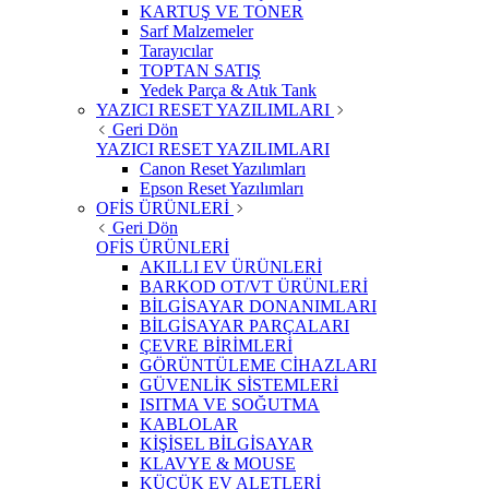
KARTUŞ VE TONER
Sarf Malzemeler
Tarayıcılar
TOPTAN SATIŞ
Yedek Parça & Atık Tank
YAZICI RESET YAZILIMLARI
Geri Dön
YAZICI RESET YAZILIMLARI
Canon Reset Yazılımları
Epson Reset Yazılımları
OFİS ÜRÜNLERİ
Geri Dön
OFİS ÜRÜNLERİ
AKILLI EV ÜRÜNLERİ
BARKOD OT/VT ÜRÜNLERİ
BİLGİSAYAR DONANIMLARI
BİLGİSAYAR PARÇALARI
ÇEVRE BİRİMLERİ
GÖRÜNTÜLEME CİHAZLARI
GÜVENLİK SİSTEMLERİ
ISITMA VE SOĞUTMA
KABLOLAR
KİŞİSEL BİLGİSAYAR
KLAVYE & MOUSE
KÜÇÜK EV ALETLERİ