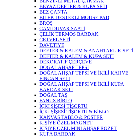
BENZİNLİ METAL ÇAKMAK
BEYAZ DEFTER & KUPA SETİ
BEZ ÇANTA
BİLEK DESTEKLİ MOUSE PAD
BROŞ
CAM DUVAR SAATİ
ÇELİK TERMOS BARDAK
CETVEL SETİ
DAVETİYE
DEFTER & KALEM & ANAHTARLIK SETİ
DEFTER & KALEM & KUPA SETİ
DEKORATİF ÇERÇEVE
DOĞAL AHŞAP TEPSİ
DOĞAL AHŞAP TEPSİ VE İKİLİ KAHVE
FİNCAN SETİ
DOĞAL AHŞAP TEPSİ VE İKİLİ KUPA
BARDAK SETİ
DOĞAL TAŞ
FANUS BİBLO
İÇKİ ŞİŞESİ TİŞORTU
İÇKİ ŞİŞESİ TİŞORTU & BİBLO
KANVAS TABLO & POSTER
KİŞİYE ÖZEL MAGNET
KİŞİYE ÖZEL MİNİ AHŞAP ROZET
KUPA BARDAK