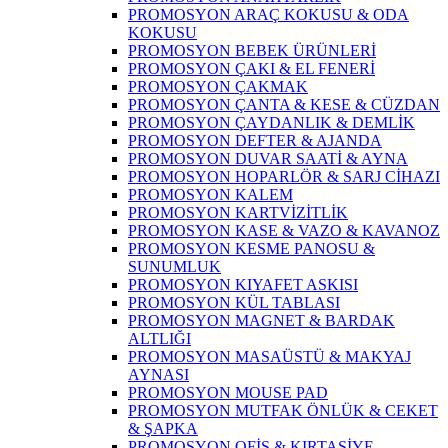
PROMOSYON ARAÇ KOKUSU & ODA
KOKUSU
PROMOSYON BEBEK ÜRÜNLERİ
PROMOSYON ÇAKI & EL FENERİ
PROMOSYON ÇAKMAK
PROMOSYON ÇANTA & KESE & CÜZDAN
PROMOSYON ÇAYDANLIK & DEMLİK
PROMOSYON DEFTER & AJANDA
PROMOSYON DUVAR SAATİ & AYNA
PROMOSYON HOPARLÖR & SARJ CİHAZI
PROMOSYON KALEM
PROMOSYON KARTVİZİTLİK
PROMOSYON KASE & VAZO & KAVANOZ
PROMOSYON KESME PANOSU &
SUNUMLUK
PROMOSYON KIYAFET ASKISI
PROMOSYON KÜL TABLASI
PROMOSYON MAGNET & BARDAK
ALTLIĞI
PROMOSYON MASAÜSTÜ & MAKYAJ
AYNASI
PROMOSYON MOUSE PAD
PROMOSYON MUTFAK ÖNLÜK & CEKET
& ŞAPKA
PROMOSYON OFİS & KIRTASİYE