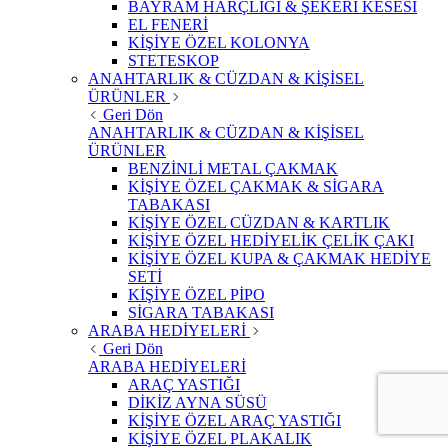
BAYRAM HARÇLIĞI & ŞEKERİ KESESİ
EL FENERİ
KİŞİYE ÖZEL KOLONYA
STETESKOP
ANAHTARLIK & CÜZDAN & KİŞİSEL
ÜRÜNLER
Geri Dön
ANAHTARLIK & CÜZDAN & KİŞİSEL
ÜRÜNLER
BENZİNLİ METAL ÇAKMAK
KİŞİYE ÖZEL ÇAKMAK & SİGARA
TABAKASI
KİŞİYE ÖZEL CÜZDAN & KARTLIK
KİŞİYE ÖZEL HEDİYELİK ÇELİK ÇAKI
KİŞİYE ÖZEL KUPA & ÇAKMAK HEDİYE
SETİ
KİŞİYE ÖZEL PİPO
SİGARA TABAKASI
ARABA HEDİYELERİ
Geri Dön
ARABA HEDİYELERİ
ARAÇ YASTIĞI
DİKİZ AYNA SÜSÜ
KİŞİYE ÖZEL ARAÇ YASTIĞI
KİŞİYE ÖZEL PLAKALIK