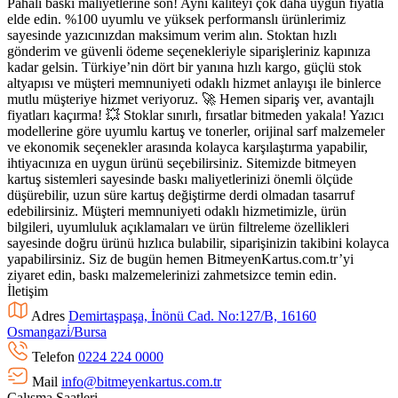
Pahalı baskı maliyetlerine son! Aynı kaliteyi çok daha uygun fiyatla
elde edin. %100 uyumlu ve yüksek performanslı ürünlerimiz
sayesinde yazıcınızdan maksimum verim alın. Stoktan hızlı
gönderim ve güvenli ödeme seçenekleriyle siparişleriniz kapınıza
kadar gelsin. Türkiye’nin dört bir yanına hızlı kargo, güçlü stok
altyapısı ve müşteri memnuniyeti odaklı hizmet anlayışı ile binlerce
mutlu müşteriye hizmet veriyoruz. 🚀 Hemen sipariş ver, avantajlı
fiyatları kaçırma! 💥 Stoklar sınırlı, fırsatlar bitmeden yakala! Yazıcı
modellerine göre uyumlu kartuş ve tonerler, orijinal sarf malzemeler
ve ekonomik seçenekler arasında kolayca karşılaştırma yapabilir,
ihtiyacınıza en uygun ürünü seçebilirsiniz. Sitemizde bitmeyen
kartuş sistemleri sayesinde baskı maliyetlerinizi önemli ölçüde
düşürebilir, uzun süre kartuş değiştirme derdi olmadan tasarruf
edebilirsiniz. Müşteri memnuniyeti odaklı hizmetimizle, ürün
bilgileri, uyumluluk açıklamaları ve ürün filtreleme özellikleri
sayesinde doğru ürünü hızlıca bulabilir, siparişinizin takibini kolayca
yapabilirsiniz. Siz de bugün hemen BitmeyenKartus.com.tr’yi
ziyaret edin, baskı malzemelerinizi zahmetsizce temin edin.
İletişim
Adres
Demirtaşpaşa, İnönü Cad. No:127/B, 16160
Osmangazi̇/Bursa
Telefon
0224 224 0000
Mail
info@bitmeyenkartus.com.tr
Çalışma Saatleri