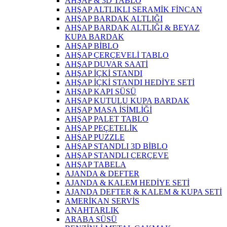
AHŞAP & 3D TABLO
AHŞAP ALTLIKLI SERAMİK FİNCAN
AHŞAP BARDAK ALTLIĞI
AHŞAP BARDAK ALTLIĞI & BEYAZ
KUPA BARDAK
AHŞAP BİBLO
AHŞAP ÇERÇEVELİ TABLO
AHŞAP DUVAR SAATİ
AHŞAP İÇKİ STANDI
AHŞAP İÇKİ STANDI HEDİYE SETİ
AHŞAP KAPI SÜSÜ
AHŞAP KUTULU KUPA BARDAK
AHŞAP MASA İSİMLİĞİ
AHŞAP PALET TABLO
AHŞAP PEÇETELİK
AHŞAP PUZZLE
AHŞAP STANDLI 3D BİBLO
AHŞAP STANDLI ÇERÇEVE
AHŞAP TABELA
AJANDA & DEFTER
AJANDA & KALEM HEDİYE SETİ
AJANDA DEFTER & KALEM & KUPA SETİ
AMERİKAN SERVİS
ANAHTARLIK
ARABA SÜSÜ