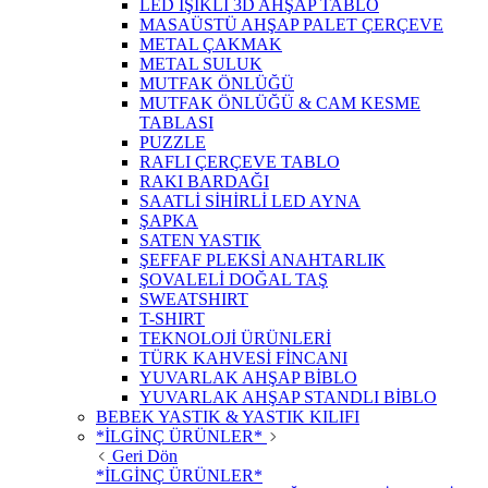
LED IŞIKLI 3D AHŞAP TABLO
MASAÜSTÜ AHŞAP PALET ÇERÇEVE
METAL ÇAKMAK
METAL SULUK
MUTFAK ÖNLÜĞÜ
MUTFAK ÖNLÜĞÜ & CAM KESME
TABLASI
PUZZLE
RAFLI ÇERÇEVE TABLO
RAKI BARDAĞI
SAATLİ SİHİRLİ LED AYNA
ŞAPKA
SATEN YASTIK
ŞEFFAF PLEKSİ ANAHTARLIK
ŞOVALELİ DOĞAL TAŞ
SWEATSHIRT
T-SHIRT
TEKNOLOJİ ÜRÜNLERİ
TÜRK KAHVESİ FİNCANI
YUVARLAK AHŞAP BİBLO
YUVARLAK AHŞAP STANDLI BİBLO
BEBEK YASTIK & YASTIK KILIFI
*İLGİNÇ ÜRÜNLER*
Geri Dön
*İLGİNÇ ÜRÜNLER*