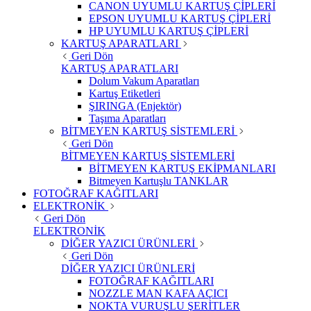
CANON UYUMLU KARTUŞ ÇİPLERİ
EPSON UYUMLU KARTUŞ ÇİPLERİ
HP UYUMLU KARTUŞ ÇİPLERİ
KARTUŞ APARATLARI
Geri Dön
KARTUŞ APARATLARI
Dolum Vakum Aparatları
Kartuş Etiketleri
ŞIRINGA (Enjektör)
Taşıma Aparatları
BİTMEYEN KARTUŞ SİSTEMLERİ
Geri Dön
BİTMEYEN KARTUŞ SİSTEMLERİ
BİTMEYEN KARTUŞ EKİPMANLARI
Bitmeyen Kartuşlu TANKLAR
FOTOĞRAF KAĞITLARI
ELEKTRONİK
Geri Dön
ELEKTRONİK
DİĞER YAZICI ÜRÜNLERİ
Geri Dön
DİĞER YAZICI ÜRÜNLERİ
FOTOĞRAF KAĞITLARI
NOZZLE MAN KAFA AÇICI
NOKTA VURUŞLU ŞERİTLER