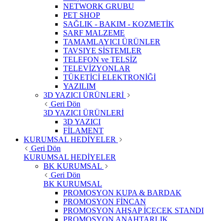
NETWORK GRUBU
PET SHOP
SAĞLIK - BAKIM - KOZMETİK
SARF MALZEME
TAMAMLAYICI ÜRÜNLER
TAVSIYE SİSTEMLER
TELEFON ve TELSİZ
TELEVİZYONLAR
TÜKETİCİ ELEKTRONİĞİ
YAZILIM
3D YAZICI ÜRÜNLERİ
Geri Dön
3D YAZICI ÜRÜNLERİ
3D YAZICI
FİLAMENT
KURUMSAL HEDİYELER
Geri Dön
KURUMSAL HEDİYELER
BK KURUMSAL
Geri Dön
BK KURUMSAL
PROMOSYON KUPA & BARDAK
PROMOSYON FİNCAN
PROMOSYON AHŞAP İÇECEK STANDI
PROMOSYON ANAHTARLIK