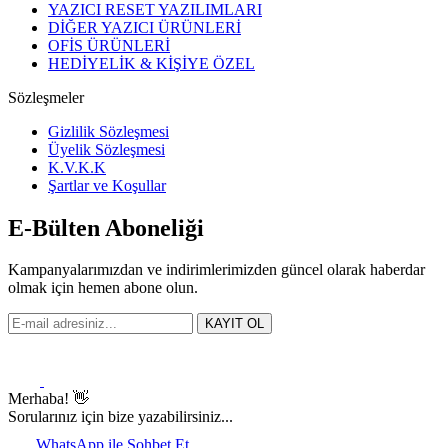
YAZICI RESET YAZILIMLARI
DİĞER YAZICI ÜRÜNLERİ
OFİS ÜRÜNLERİ
HEDİYELİK & KİŞİYE ÖZEL
Sözleşmeler
Gizlilik Sözleşmesi
Üyelik Sözleşmesi
K.V.K.K
Şartlar ve Koşullar
E-Bülten Aboneliği
Kampanyalarımızdan ve indirimlerimizden güncel olarak haberdar
olmak için hemen abone olun.
KAYIT OL
Merhaba! 👋
Sorularınız için bize yazabilirsiniz...
WhatsApp ile Sohbet Et