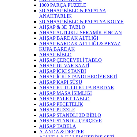
1000 PARÇA PUZZLE
3D AHŞAP BİBLO & PAPATYA
ANAHTARLIK
3D AHŞAP BİBLO & PAPATYA KOLYE
AHŞAP & 3D TABLO
AHŞAP ALTLIKLI SERAMİK FİNCAN
AHŞAP BARDAK ALTLIĞI
AHŞAP BARDAK ALTLIĞI & BEYAZ
KUPA BARDAK
AHŞAP BİBLO
AHŞAP ÇERÇEVELİ TABLO
AHŞAP DUVAR SAATİ
AHŞAP İÇKİ STANDI
AHŞAP İÇKİ STANDI HEDİYE SETİ
AHŞAP KAPI SÜSÜ
AHŞAP KUTULU KUPA BARDAK
AHŞAP MASA İSİMLİĞİ
AHŞAP PALET TABLO
AHŞAP PEÇETELİK
AHŞAP PUZZLE
AHŞAP STANDLI 3D BİBLO
AHŞAP STANDLI ÇERÇEVE
AHŞAP TABELA
AJANDA & DEFTER