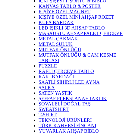
İÇKİ ŞİŞESİ TİŞORTU & BİBLO
KANVAS TABLO & POSTER
KİŞİYE ÖZEL MAGNET
KİŞİYE ÖZEL MİNİ AHŞAP ROZET
KUPA BARDAK
LED IŞIKLI 3D AHŞAP TABLO
MASAÜSTÜ AHŞAP PALET ÇERÇEVE
METAL ÇAKMAK
METAL SULUK
MUTFAK ÖNLÜĞÜ
MUTFAK ÖNLÜĞÜ & CAM KESME
TABLASI
PUZZLE
RAFLI ÇERÇEVE TABLO
RAKI BARDAĞI
SAATLİ SİHİRLİ LED AYNA
ŞAPKA
SATEN YASTIK
ŞEFFAF PLEKSİ ANAHTARLIK
ŞOVALELİ DOĞAL TAŞ
SWEATSHIRT
T-SHIRT
TEKNOLOJİ ÜRÜNLERİ
TÜRK KAHVESİ FİNCANI
YUVARLAK AHŞAP BİBLO