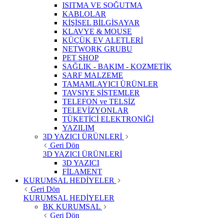
ISITMA VE SOĞUTMA
KABLOLAR
KİŞİSEL BİLGİSAYAR
KLAVYE & MOUSE
KÜÇÜK EV ALETLERİ
NETWORK GRUBU
PET SHOP
SAĞLIK - BAKIM - KOZMETİK
SARF MALZEME
TAMAMLAYICI ÜRÜNLER
TAVSIYE SİSTEMLER
TELEFON ve TELSİZ
TELEVİZYONLAR
TÜKETİCİ ELEKTRONİĞİ
YAZILIM
3D YAZICI ÜRÜNLERİ
Geri Dön
3D YAZICI ÜRÜNLERİ
3D YAZICI
FİLAMENT
KURUMSAL HEDİYELER
Geri Dön
KURUMSAL HEDİYELER
BK KURUMSAL
Geri Dön