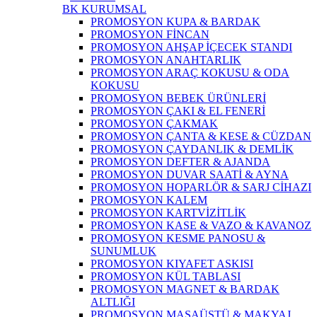
BK KURUMSAL
PROMOSYON KUPA & BARDAK
PROMOSYON FİNCAN
PROMOSYON AHŞAP İÇECEK STANDI
PROMOSYON ANAHTARLIK
PROMOSYON ARAÇ KOKUSU & ODA
KOKUSU
PROMOSYON BEBEK ÜRÜNLERİ
PROMOSYON ÇAKI & EL FENERİ
PROMOSYON ÇAKMAK
PROMOSYON ÇANTA & KESE & CÜZDAN
PROMOSYON ÇAYDANLIK & DEMLİK
PROMOSYON DEFTER & AJANDA
PROMOSYON DUVAR SAATİ & AYNA
PROMOSYON HOPARLÖR & SARJ CİHAZI
PROMOSYON KALEM
PROMOSYON KARTVİZİTLİK
PROMOSYON KASE & VAZO & KAVANOZ
PROMOSYON KESME PANOSU &
SUNUMLUK
PROMOSYON KIYAFET ASKISI
PROMOSYON KÜL TABLASI
PROMOSYON MAGNET & BARDAK
ALTLIĞI
PROMOSYON MASAÜSTÜ & MAKYAJ