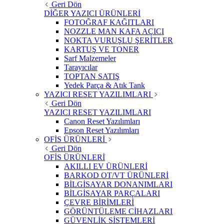
Geri Dön
DİĞER YAZICI ÜRÜNLERİ
FOTOĞRAF KAĞITLARI
NOZZLE MAN KAFA AÇICI
NOKTA VURUŞLU ŞERİTLER
KARTUŞ VE TONER
Sarf Malzemeler
Tarayıcılar
TOPTAN SATIŞ
Yedek Parça & Atık Tank
YAZICI RESET YAZILIMLARI
Geri Dön
YAZICI RESET YAZILIMLARI
Canon Reset Yazılımları
Epson Reset Yazılımları
OFİS ÜRÜNLERİ
Geri Dön
OFİS ÜRÜNLERİ
AKILLI EV ÜRÜNLERİ
BARKOD OT/VT ÜRÜNLERİ
BİLGİSAYAR DONANIMLARI
BİLGİSAYAR PARÇALARI
ÇEVRE BİRİMLERİ
GÖRÜNTÜLEME CİHAZLARI
GÜVENLİK SİSTEMLERİ