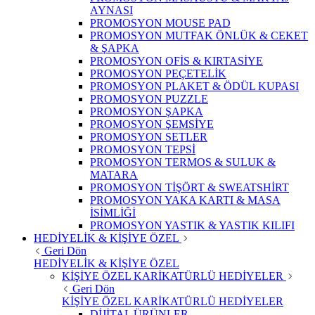
AYNASI
PROMOSYON MOUSE PAD
PROMOSYON MUTFAK ÖNLÜK & CEKET
& ŞAPKA
PROMOSYON OFİS & KIRTASİYE
PROMOSYON PEÇETELİK
PROMOSYON PLAKET & ÖDÜL KUPASI
PROMOSYON PUZZLE
PROMOSYON ŞAPKA
PROMOSYON ŞEMSİYE
PROMOSYON SETLER
PROMOSYON TEPSİ
PROMOSYON TERMOS & SULUK &
MATARA
PROMOSYON TİŞÖRT & SWEATSHİRT
PROMOSYON YAKA KARTI & MASA
İSİMLİĞİ
PROMOSYON YASTIK & YASTIK KILIFI
HEDİYELİK & KİŞİYE ÖZEL
Geri Dön
HEDİYELİK & KİŞİYE ÖZEL
KİŞİYE ÖZEL KARİKATÜRLÜ HEDİYELER
Geri Dön
KİŞİYE ÖZEL KARİKATÜRLÜ HEDİYELER
DİJİTAL ÜRÜNLER