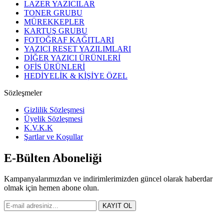
LAZER YAZICILAR
TONER GRUBU
MÜREKKEPLER
KARTUŞ GRUBU
FOTOĞRAF KAĞITLARI
YAZICI RESET YAZILIMLARI
DİĞER YAZICI ÜRÜNLERİ
OFİS ÜRÜNLERİ
HEDİYELİK & KİŞİYE ÖZEL
Sözleşmeler
Gizlilik Sözleşmesi
Üyelik Sözleşmesi
K.V.K.K
Şartlar ve Koşullar
E-Bülten Aboneliği
Kampanyalarımızdan ve indirimlerimizden güncel olarak haberdar
olmak için hemen abone olun.
KAYIT OL