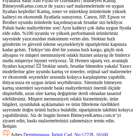
BitmeyenKartus.com.tr ile yazıcı sarf malzemelerinde en uygun
fiyatları keşfedin! Kartuş, toner ve mürekkep ürünlerinde yüksek
kaliteyi en ekonomik fiyatlarla sunuyoruz. Canon, HP, Epson ve
Brother uyumlu ürünlerde kaçırılmayacak fırsatlar sizi bekliyor.
Pahalı baskı maliyetlerine son! Aynı kaliteyi çok daha uygun fiyatla
elde edin. %100 uyumlu ve yüksek performanslı ürünlerimiz
sayesinde yazıcınızdan maksimum verim alın. Stoktan hızlı
gönderim ve güvenli ödeme seçenekleriyle siparişleriniz kapınıza
kadar gelsin. Türkiye’nin dört bir yanına hızlı kargo, güçlü stok
altyapısı ve müşteri memnuniyeti odaklı hizmet anlayışı ile binlerce
mutlu müşteriye hizmet veriyoruz. 🚀 Hemen sipariş ver, avantajlı
fiyatları kaçırma! 💥 Stoklar sınırlı, fırsatlar bitmeden yakala! Yazıcı
modellerine göre uyumlu kartuş ve tonerler, orijinal sarf malzemeler
ve ekonomik seçenekler arasında kolayca karşılaştırma yapabilir,
ihtiyacınıza en uygun ürünü seçebilirsiniz. Sitemizde bitmeyen
kartuş sistemleri sayesinde baskı maliyetlerinizi önemli ölçüde
düşürebilir, uzun süre kartuş değiştirme derdi olmadan tasarruf
edebilirsiniz. Müşteri memnuniyeti odaklı hizmetimizle, ürün
bilgileri, uyumluluk açıklamaları ve ürün filtreleme özellikleri
sayesinde doğru ürünü hızlıca bulabilir, siparişinizin takibini kolayca
yapabilirsiniz. Siz de bugün hemen BitmeyenKartus.com.tr’yi
ziyaret edin, baskı malzemelerinizi zahmetsizce temin edin.
İletişim
Adres
Demirtaşpaşa, İnönü Cad. No:127/B, 16160