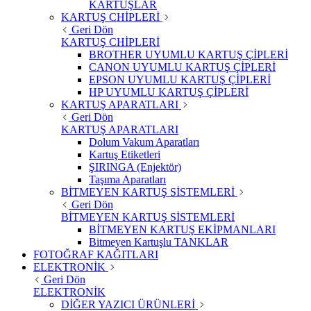
KARTUŞLAR
KARTUŞ CHİPLERİ
Geri Dön
KARTUŞ CHİPLERİ
BROTHER UYUMLU KARTUŞ ÇİPLERİ
CANON UYUMLU KARTUŞ ÇİPLERİ
EPSON UYUMLU KARTUŞ ÇİPLERİ
HP UYUMLU KARTUŞ ÇİPLERİ
KARTUŞ APARATLARI
Geri Dön
KARTUŞ APARATLARI
Dolum Vakum Aparatları
Kartuş Etiketleri
ŞIRINGA (Enjektör)
Taşıma Aparatları
BİTMEYEN KARTUŞ SİSTEMLERİ
Geri Dön
BİTMEYEN KARTUŞ SİSTEMLERİ
BİTMEYEN KARTUŞ EKİPMANLARI
Bitmeyen Kartuşlu TANKLAR
FOTOĞRAF KAĞITLARI
ELEKTRONİK
Geri Dön
ELEKTRONİK
DİĞER YAZICI ÜRÜNLERİ