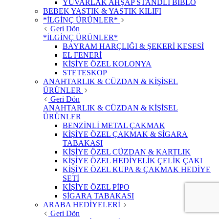
YUVARLAK AHŞAP STANDLI BİBLO
BEBEK YASTIK & YASTIK KILIFI
*İLGİNÇ ÜRÜNLER*
Geri Dön
*İLGİNÇ ÜRÜNLER*
BAYRAM HARÇLIĞI & ŞEKERİ KESESİ
EL FENERİ
KİŞİYE ÖZEL KOLONYA
STETESKOP
ANAHTARLIK & CÜZDAN & KİŞİSEL
ÜRÜNLER
Geri Dön
ANAHTARLIK & CÜZDAN & KİŞİSEL
ÜRÜNLER
BENZİNLİ METAL ÇAKMAK
KİŞİYE ÖZEL ÇAKMAK & SİGARA
TABAKASI
KİŞİYE ÖZEL CÜZDAN & KARTLIK
KİŞİYE ÖZEL HEDİYELİK ÇELİK ÇAKI
KİŞİYE ÖZEL KUPA & ÇAKMAK HEDİYE
SETİ
KİŞİYE ÖZEL PİPO
SİGARA TABAKASI
ARABA HEDİYELERİ
Geri Dön