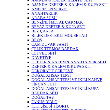
AJANDA & KALEM HEDİYE SETİ
AJANDA DEFTER & KALEM & KUPA SETİ
AMERİKAN SERVİS
ANAHTARLIK
ARABA SÜSÜ
BENZİNLİ METAL ÇAKMAK
BEYAZ DEFTER & KUPA SETİ
BEZ ÇANTA
BİLEK DESTEKLİ MOUSE PAD
BROŞ
CAM DUVAR SAATİ
ÇELİK TERMOS BARDAK
CETVEL SETİ
DAVETİYE
DEFTER & KALEM & ANAHTARLIK SETİ
DEFTER & KALEM & KUPA SETİ
DEKORATİF ÇERÇEVE
DOĞAL AHŞAP TEPSİ
DOĞAL AHŞAP TEPSİ VE İKİLİ KAHVE
FİNCAN SETİ
DOĞAL AHŞAP TEPSİ VE İKİLİ KUPA
BARDAK SETİ
DOĞAL TAŞ
FANUS BİBLO
İÇKİ ŞİŞESİ TİŞORTU