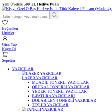
Yeni Üyelere
500 TL Hediye Puan
Beğenilen
Ürünler
Giriş Yap
Kayıt Ol
Sepetim
YAZICILAR
LAZER YAZICILAR
MUADİL TONERLİ YAZICILAR
ORJİNAL TONERLİ YAZICILAR
YEDEK TONERLİ YAZICILAR
E-FATURA YAZICILARI
DOLABİLEN TONERLİ YAZICILAR
TEŞHİR YAZICILAR