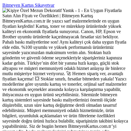
Bitmeyen Kartuş Şikayetvar
BitmeyenKartus.com.tr ile yazıcı sarf malzemelerinde en uygun
fiyatları keşfedin! Kartuş, toner ve mürekkep ürünlerinde yüksek
kaliteyi en ekonomik fiyatlarla sunuyoruz. Canon, HP, Epson ve
Brother uyumlu ürünlerde kaçırılmayacak fırsatlar sizi bekliyor.
Pahalı baskı maliyetlerine son! Aynı kaliteyi çok daha uygun fiyatla
elde edin. %100 uyumlu ve yüksek performanslı ürünlerimiz
sayesinde yazıcınızdan maksimum verim alın. Stoktan hızlı
gönderim ve güvenli ödeme seçenekleriyle siparişleriniz kapınıza
kadar gelsin. Türkiye’nin dört bir yanına hızlı kargo, güçlü stok
altyapısı ve müşteri memnuniyeti odaklı hizmet anlayışı ile binlerce
mutlu müşteriye hizmet veriyoruz. 🚀 Hemen sipariş ver, avantajlı
fiyatları kaçırma! 💥 Stoklar sınırlı, fırsatlar bitmeden yakala! Yazıcı
modellerine göre uyumlu kartuş ve tonerler, orijinal sarf malzemeler
ve ekonomik seçenekler arasında kolayca karşılaştırma yapabilir,
ihtiyacınıza en uygun ürünü seçebilirsiniz. Sitemizde bitmeyen
kartuş sistemleri sayesinde baskı maliyetlerinizi önemli ölçüde
düşürebilir, uzun süre kartuş değiştirme derdi olmadan tasarruf
edebilirsiniz. Müşteri memnuniyeti odaklı hizmetimizle, ürün
bilgileri, uyumluluk açıklamaları ve ürün filtreleme özellikleri
sayesinde doğru ürünü hızlıca bulabilir, siparişinizin takibini kolayca
yapabilirsiniz. Siz de bugün hemen BitmeyenKartus.com.tr’yi