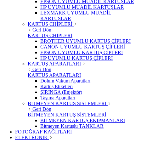
EPSON UYUMLU MUADİL KARTUŞLAR
HP UYUMLU MUADİL KARTUŞLAR
LEXMARK UYUMLU MUADİL
KARTUŞLAR
KARTUŞ CHİPLERİ
Geri Dön
KARTUŞ CHİPLERİ
BROTHER UYUMLU KARTUŞ ÇİPLERİ
CANON UYUMLU KARTUŞ ÇİPLERİ
EPSON UYUMLU KARTUŞ ÇİPLERİ
HP UYUMLU KARTUŞ ÇİPLERİ
KARTUŞ APARATLARI
Geri Dön
KARTUŞ APARATLARI
Dolum Vakum Aparatları
Kartuş Etiketleri
ŞIRINGA (Enjektör)
Taşıma Aparatları
BİTMEYEN KARTUŞ SİSTEMLERİ
Geri Dön
BİTMEYEN KARTUŞ SİSTEMLERİ
BİTMEYEN KARTUŞ EKİPMANLARI
Bitmeyen Kartuşlu TANKLAR
FOTOĞRAF KAĞITLARI
ELEKTRONİK