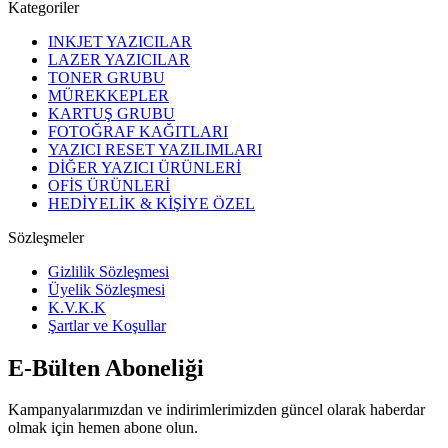
Kategoriler
INKJET YAZICILAR
LAZER YAZICILAR
TONER GRUBU
MÜREKKEPLER
KARTUŞ GRUBU
FOTOĞRAF KAĞITLARI
YAZICI RESET YAZILIMLARI
DİĞER YAZICI ÜRÜNLERİ
OFİS ÜRÜNLERİ
HEDİYELİK & KİŞİYE ÖZEL
Sözleşmeler
Gizlilik Sözleşmesi
Üyelik Sözleşmesi
K.V.K.K
Şartlar ve Koşullar
E-Bülten Aboneliği
Kampanyalarımızdan ve indirimlerimizden güncel olarak haberdar
olmak için hemen abone olun.