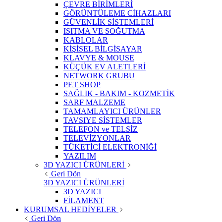
ÇEVRE BİRİMLERİ
GÖRÜNTÜLEME CİHAZLARI
GÜVENLİK SİSTEMLERİ
ISITMA VE SOĞUTMA
KABLOLAR
KİŞİSEL BİLGİSAYAR
KLAVYE & MOUSE
KÜÇÜK EV ALETLERİ
NETWORK GRUBU
PET SHOP
SAĞLIK - BAKIM - KOZMETİK
SARF MALZEME
TAMAMLAYICI ÜRÜNLER
TAVSIYE SİSTEMLER
TELEFON ve TELSİZ
TELEVİZYONLAR
TÜKETİCİ ELEKTRONİĞİ
YAZILIM
3D YAZICI ÜRÜNLERİ
Geri Dön
3D YAZICI ÜRÜNLERİ
3D YAZICI
FİLAMENT
KURUMSAL HEDİYELER
Geri Dön