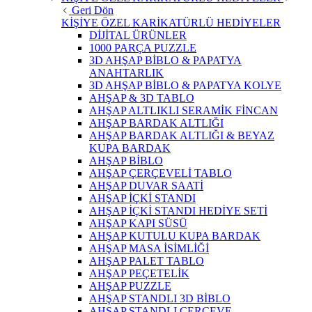
Geri Dön
KİŞİYE ÖZEL KARİKATÜRLÜ HEDİYELER
DİJİTAL ÜRÜNLER
1000 PARÇA PUZZLE
3D AHŞAP BİBLO & PAPATYA
ANAHTARLIK
3D AHŞAP BİBLO & PAPATYA KOLYE
AHŞAP & 3D TABLO
AHŞAP ALTLIKLI SERAMİK FİNCAN
AHŞAP BARDAK ALTLIĞI
AHŞAP BARDAK ALTLIĞI & BEYAZ
KUPA BARDAK
AHŞAP BİBLO
AHŞAP ÇERÇEVELİ TABLO
AHŞAP DUVAR SAATİ
AHŞAP İÇKİ STANDI
AHŞAP İÇKİ STANDI HEDİYE SETİ
AHŞAP KAPI SÜSÜ
AHŞAP KUTULU KUPA BARDAK
AHŞAP MASA İSİMLİĞİ
AHŞAP PALET TABLO
AHŞAP PEÇETELİK
AHŞAP PUZZLE
AHŞAP STANDLI 3D BİBLO
AHŞAP STANDLI ÇERÇEVE