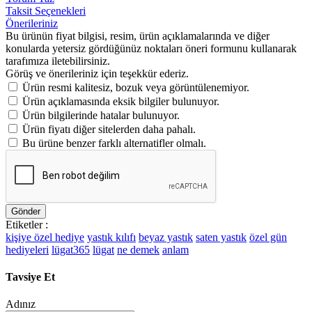
Taksit Seçenekleri
Önerileriniz
Bu ürünün fiyat bilgisi, resim, ürün açıklamalarında ve diğer
konularda yetersiz gördüğünüz noktaları öneri formunu kullanarak
tarafımıza iletebilirsiniz.
Görüş ve önerileriniz için teşekkür ederiz.
Ürün resmi kalitesiz, bozuk veya görüntülenemiyor.
Ürün açıklamasında eksik bilgiler bulunuyor.
Ürün bilgilerinde hatalar bulunuyor.
Ürün fiyatı diğer sitelerden daha pahalı.
Bu ürüne benzer farklı alternatifler olmalı.
Gönder
Etiketler :
kişiye özel hediye
yastık kılıfı
beyaz yastık
saten yastık
özel gün
hediyeleri
lügat365
lügat
ne demek
anlam
Tavsiye Et
Adınız