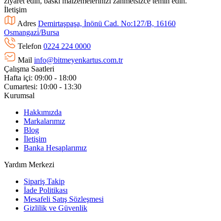
ziyaret edin, baskı malzemelerinizi zahmetsizce temin edin.
İletişim
Adres
Demirtaşpaşa, İnönü Cad. No:127/B, 16160
Osmangazi̇/Bursa
Telefon
0224 224 0000
Mail
info@bitmeyenkartus.com.tr
Çalışma Saatleri
Hafta içi: 09:00 - 18:00
Cumartesi: 10:00 - 13:30
Kurumsal
Hakkımızda
Markalarımız
Blog
İletişim
Banka Hesaplarımız
Yardım Merkezi
Sipariş Takip
İade Politikası
Mesafeli Satış Sözleşmesi
Gizlilik ve Güvenlik