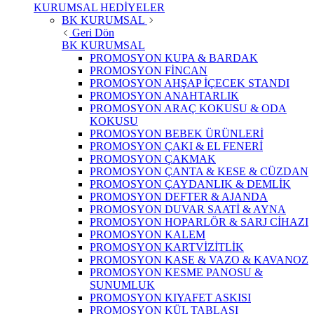
KURUMSAL HEDİYELER
BK KURUMSAL
Geri Dön
BK KURUMSAL
PROMOSYON KUPA & BARDAK
PROMOSYON FİNCAN
PROMOSYON AHŞAP İÇECEK STANDI
PROMOSYON ANAHTARLIK
PROMOSYON ARAÇ KOKUSU & ODA
KOKUSU
PROMOSYON BEBEK ÜRÜNLERİ
PROMOSYON ÇAKI & EL FENERİ
PROMOSYON ÇAKMAK
PROMOSYON ÇANTA & KESE & CÜZDAN
PROMOSYON ÇAYDANLIK & DEMLİK
PROMOSYON DEFTER & AJANDA
PROMOSYON DUVAR SAATİ & AYNA
PROMOSYON HOPARLÖR & SARJ CİHAZI
PROMOSYON KALEM
PROMOSYON KARTVİZİTLİK
PROMOSYON KASE & VAZO & KAVANOZ
PROMOSYON KESME PANOSU &
SUNUMLUK
PROMOSYON KIYAFET ASKISI
PROMOSYON KÜL TABLASI