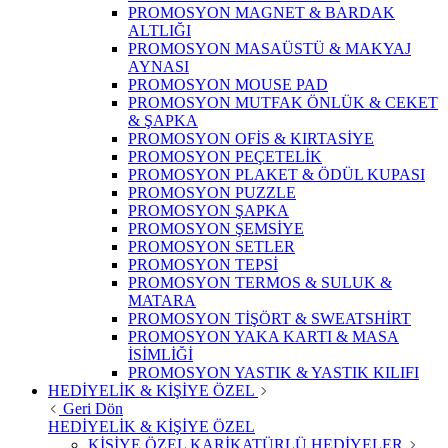
PROMOSYON MAGNET & BARDAK
ALTLIĞI
PROMOSYON MASAÜSTÜ & MAKYAJ
AYNASI
PROMOSYON MOUSE PAD
PROMOSYON MUTFAK ÖNLÜK & CEKET
& ŞAPKA
PROMOSYON OFİS & KIRTASİYE
PROMOSYON PEÇETELİK
PROMOSYON PLAKET & ÖDÜL KUPASI
PROMOSYON PUZZLE
PROMOSYON ŞAPKA
PROMOSYON ŞEMSİYE
PROMOSYON SETLER
PROMOSYON TEPSİ
PROMOSYON TERMOS & SULUK &
MATARA
PROMOSYON TİŞÖRT & SWEATSHİRT
PROMOSYON YAKA KARTI & MASA
İSİMLİĞİ
PROMOSYON YASTIK & YASTIK KILIFI
HEDİYELİK & KİŞİYE ÖZEL
Geri Dön
HEDİYELİK & KİŞİYE ÖZEL
KİŞİYE ÖZEL KARİKATÜRLÜ HEDİYELER