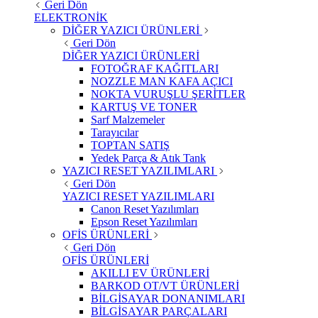
Geri Dön
ELEKTRONİK
DİĞER YAZICI ÜRÜNLERİ
Geri Dön
DİĞER YAZICI ÜRÜNLERİ
FOTOĞRAF KAĞITLARI
NOZZLE MAN KAFA AÇICI
NOKTA VURUŞLU ŞERİTLER
KARTUŞ VE TONER
Sarf Malzemeler
Tarayıcılar
TOPTAN SATIŞ
Yedek Parça & Atık Tank
YAZICI RESET YAZILIMLARI
Geri Dön
YAZICI RESET YAZILIMLARI
Canon Reset Yazılımları
Epson Reset Yazılımları
OFİS ÜRÜNLERİ
Geri Dön
OFİS ÜRÜNLERİ
AKILLI EV ÜRÜNLERİ
BARKOD OT/VT ÜRÜNLERİ
BİLGİSAYAR DONANIMLARI
BİLGİSAYAR PARÇALARI