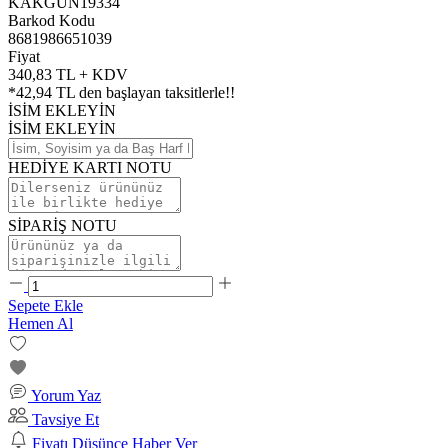
KAKGUN19334
Barkod Kodu
8681986651039
Fiyat
340,83 TL + KDV
*
42,94 TL
den başlayan taksitlerle!!
İSİM EKLEYİN
İSİM EKLEYİN
HEDİYE KARTI NOTU
SİPARİŞ NOTU
Sepete Ekle
Hemen Al
Yorum Yaz
Tavsiye Et
Fiyatı Düşünce Haber Ver