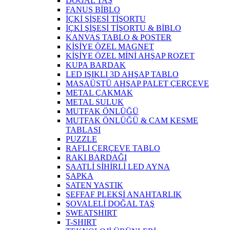
DOĞAL TAŞ
FANUS BİBLO
İÇKİ ŞİŞESİ TİŞORTU
İÇKİ ŞİŞESİ TİŞORTU & BİBLO
KANVAS TABLO & POSTER
KİŞİYE ÖZEL MAGNET
KİŞİYE ÖZEL MİNİ AHŞAP ROZET
KUPA BARDAK
LED IŞIKLI 3D AHŞAP TABLO
MASAÜSTÜ AHŞAP PALET ÇERÇEVE
METAL ÇAKMAK
METAL SULUK
MUTFAK ÖNLÜĞÜ
MUTFAK ÖNLÜĞÜ & CAM KESME
TABLASI
PUZZLE
RAFLI ÇERÇEVE TABLO
RAKI BARDAĞI
SAATLİ SİHİRLİ LED AYNA
ŞAPKA
SATEN YASTIK
ŞEFFAF PLEKSİ ANAHTARLIK
ŞOVALELİ DOĞAL TAŞ
SWEATSHIRT
T-SHIRT