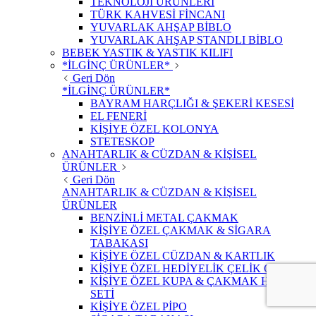
TEKNOLOJİ ÜRÜNLERİ
TÜRK KAHVESİ FİNCANI
YUVARLAK AHŞAP BİBLO
YUVARLAK AHŞAP STANDLI BİBLO
BEBEK YASTIK & YASTIK KILIFI
*İLGİNÇ ÜRÜNLER*
Geri Dön
*İLGİNÇ ÜRÜNLER*
BAYRAM HARÇLIĞI & ŞEKERİ KESESİ
EL FENERİ
KİŞİYE ÖZEL KOLONYA
STETESKOP
ANAHTARLIK & CÜZDAN & KİŞİSEL
ÜRÜNLER
Geri Dön
ANAHTARLIK & CÜZDAN & KİŞİSEL
ÜRÜNLER
BENZİNLİ METAL ÇAKMAK
KİŞİYE ÖZEL ÇAKMAK & SİGARA
TABAKASI
KİŞİYE ÖZEL CÜZDAN & KARTLIK
KİŞİYE ÖZEL HEDİYELİK ÇELİK ÇAKI
KİŞİYE ÖZEL KUPA & ÇAKMAK HEDİYE
SETİ
KİŞİYE ÖZEL PİPO