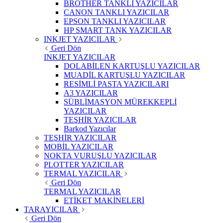
BROTHER TANKLI YAZICILAR
CANON TANKLI YAZICILAR
EPSON TANKLI YAZICILAR
HP SMART TANK YAZICILAR
INKJET YAZICILAR
Geri Dön
INKJET YAZICILAR
DOLABİLEN KARTUŞLU YAZICILAR
MUADİL KARTUŞLU YAZICILAR
RESİMLİ PASTA YAZICILARI
A3 YAZICILAR
SÜBLİMASYON MÜREKKEPLİ
YAZICILAR
TEŞHİR YAZICILAR
Barkod Yazıcılar
TEŞHİR YAZICILAR
MOBİL YAZICILAR
NOKTA VURUŞLU YAZICILAR
PLOTTER YAZICILAR
TERMAL YAZICILAR
Geri Dön
TERMAL YAZICILAR
ETİKET MAKİNELERİ
TARAYICILAR
Geri Dön