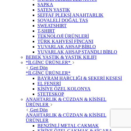
ŞAPKA
SATEN YASTIK
ŞEFFAF PLEKSİ ANAHTARLIK
ŞOVALELİ DOĞAL TAŞ
SWEATSHIRT
T-SHIRT
TEKNOLOJİ ÜRÜNLERİ
TÜRK KAHVESİ FİNCANI
YUVARLAK AHŞAP BİBLO
YUVARLAK AHŞAP STANDLI BİBLO
BEBEK YASTIK & YASTIK KILIFI
*İLGİNÇ ÜRÜNLER*
Geri Dön
*İLGİNÇ ÜRÜNLER*
BAYRAM HARÇLIĞI & ŞEKERİ KESESİ
EL FENERİ
KİŞİYE ÖZEL KOLONYA
STETESKOP
ANAHTARLIK & CÜZDAN & KİŞİSEL
ÜRÜNLER
Geri Dön
ANAHTARLIK & CÜZDAN & KİŞİSEL
ÜRÜNLER
BENZİNLİ METAL ÇAKMAK
KİŞİYE ÖZEL ÇAKMAK & SİGARA