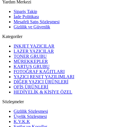
Yardım Merkezi
Sipariş Takip
İade Politikası
Mesafeli Satış Sözleşmesi
Gizlilik ve Güvenlik
Kategoriler
INKJET YAZICILAR
LAZER YAZICILAR
TONER GRUBU
MÜREKKEPLER
KARTUŞ GRUBU
FOTOĞRAF KAĞITLARI
YAZICI RESET YAZILIMLARI
DİĞER YAZICI ÜRÜNLERİ
OFİS ÜRÜNLERİ
HEDİYELİK & KİŞİYE ÖZEL
Sözleşmeler
Gizlilik Sözleşmesi
Üyelik Sözleşmesi
K.V.K.K
Şartlar ve Koşullar