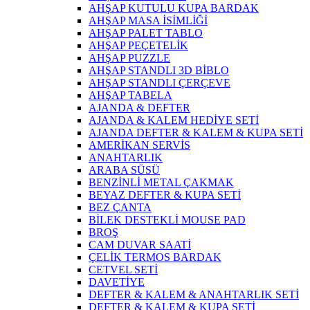
AHŞAP KUTULU KUPA BARDAK
AHŞAP MASA İSİMLİĞİ
AHŞAP PALET TABLO
AHŞAP PEÇETELİK
AHŞAP PUZZLE
AHŞAP STANDLI 3D BİBLO
AHŞAP STANDLI ÇERÇEVE
AHŞAP TABELA
AJANDA & DEFTER
AJANDA & KALEM HEDİYE SETİ
AJANDA DEFTER & KALEM & KUPA SETİ
AMERİKAN SERVİS
ANAHTARLIK
ARABA SÜSÜ
BENZİNLİ METAL ÇAKMAK
BEYAZ DEFTER & KUPA SETİ
BEZ ÇANTA
BİLEK DESTEKLİ MOUSE PAD
BROŞ
CAM DUVAR SAATİ
ÇELİK TERMOS BARDAK
CETVEL SETİ
DAVETİYE
DEFTER & KALEM & ANAHTARLIK SETİ
DEFTER & KALEM & KUPA SETİ