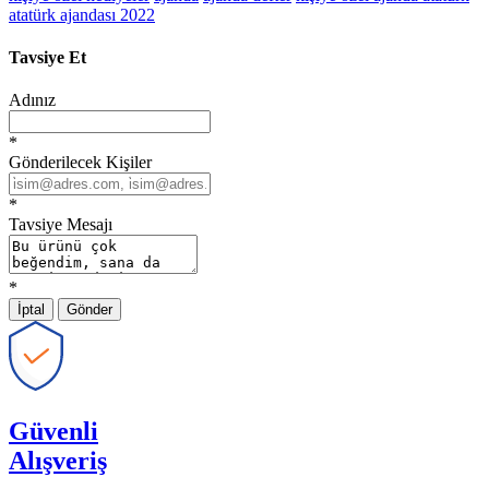
atatürk ajandası 2022
Tavsiye Et
Adınız
*
Gönderilecek Kişiler
*
Tavsiye Mesajı
*
İptal
Gönder
Güvenli
Alışveriş