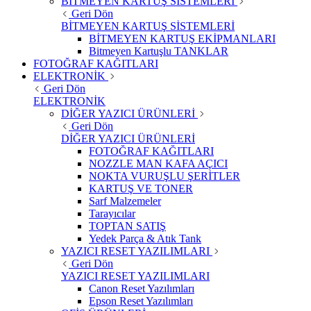
BİTMEYEN KARTUŞ SİSTEMLERİ
Geri Dön
BİTMEYEN KARTUŞ SİSTEMLERİ
BİTMEYEN KARTUŞ EKİPMANLARI
Bitmeyen Kartuşlu TANKLAR
FOTOĞRAF KAĞITLARI
ELEKTRONİK
Geri Dön
ELEKTRONİK
DİĞER YAZICI ÜRÜNLERİ
Geri Dön
DİĞER YAZICI ÜRÜNLERİ
FOTOĞRAF KAĞITLARI
NOZZLE MAN KAFA AÇICI
NOKTA VURUŞLU ŞERİTLER
KARTUŞ VE TONER
Sarf Malzemeler
Tarayıcılar
TOPTAN SATIŞ
Yedek Parça & Atık Tank
YAZICI RESET YAZILIMLARI
Geri Dön
YAZICI RESET YAZILIMLARI
Canon Reset Yazılımları
Epson Reset Yazılımları