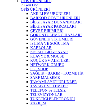
OFİS ÜRÜNLERİ
Geri Dön
OFİS ÜRÜNLERİ
AKILLI EV ÜRÜNLERİ
BARKOD OT/VT ÜRÜNLERİ
BİLGİSAYAR DONANIMLARI
BİLGİSAYAR PARÇALARI
ÇEVRE BİRİMLERİ
GÖRÜNTÜLEME CİHAZLARI
GÜVENLİK SİSTEMLERİ
ISITMA VE SOĞUTMA
KABLOLAR
KİŞİSEL BİLGİSAYAR
KLAVYE & MOUSE
KÜÇÜK EV ALETLERİ
NETWORK GRUBU
PET SHOP
SAĞLIK - BAKIM - KOZMETİK
SARF MALZEME
TAMAMLAYICI ÜRÜNLER
TAVSIYE SİSTEMLER
TELEFON ve TELSİZ
TELEVİZYONLAR
TÜKETİCİ ELEKTRONİĞİ
YAZILIM