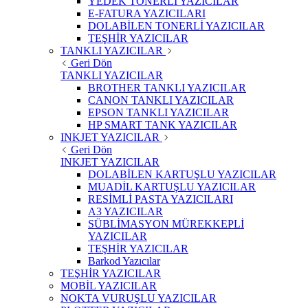
YEDEK TONERLİ YAZICILAR
E-FATURA YAZICILARI
DOLABİLEN TONERLİ YAZICILAR
TEŞHİR YAZICILAR
TANKLI YAZICILAR
Geri Dön
TANKLI YAZICILAR
BROTHER TANKLI YAZICILAR
CANON TANKLI YAZICILAR
EPSON TANKLI YAZICILAR
HP SMART TANK YAZICILAR
INKJET YAZICILAR
Geri Dön
INKJET YAZICILAR
DOLABİLEN KARTUŞLU YAZICILAR
MUADİL KARTUŞLU YAZICILAR
RESİMLİ PASTA YAZICILARI
A3 YAZICILAR
SÜBLİMASYON MÜREKKEPLİ
YAZICILAR
TEŞHİR YAZICILAR
Barkod Yazıcılar
TEŞHİR YAZICILAR
MOBİL YAZICILAR
NOKTA VURUŞLU YAZICILAR