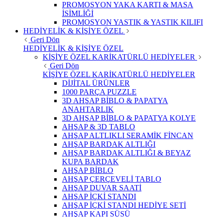
PROMOSYON YAKA KARTI & MASA
İSİMLİĞİ
PROMOSYON YASTIK & YASTIK KILIFI
HEDİYELİK & KİŞİYE ÖZEL
Geri Dön
HEDİYELİK & KİŞİYE ÖZEL
KİŞİYE ÖZEL KARİKATÜRLÜ HEDİYELER
Geri Dön
KİŞİYE ÖZEL KARİKATÜRLÜ HEDİYELER
DİJİTAL ÜRÜNLER
1000 PARÇA PUZZLE
3D AHŞAP BİBLO & PAPATYA
ANAHTARLIK
3D AHŞAP BİBLO & PAPATYA KOLYE
AHŞAP & 3D TABLO
AHŞAP ALTLIKLI SERAMİK FİNCAN
AHŞAP BARDAK ALTLIĞI
AHŞAP BARDAK ALTLIĞI & BEYAZ
KUPA BARDAK
AHŞAP BİBLO
AHŞAP ÇERÇEVELİ TABLO
AHŞAP DUVAR SAATİ
AHŞAP İÇKİ STANDI
AHŞAP İÇKİ STANDI HEDİYE SETİ
AHŞAP KAPI SÜSÜ