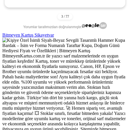
Yorumlar tarafımızdan doğrulanmıştır.
Bitmeyen Kartuş Şikayetvar
BitmeyenKartus.com.tr ile yazıcı sarf malzemelerinde en uygun
fiyatları keşfedin! Kartuş, toner ve mürekkep ürünlerinde yüksek
kaliteyi en ekonomik fiyatlarla sunuyoruz. Canon, HP, Epson ve
Brother uyumlu ürünlerde kaçırılmayacak fırsatlar sizi bekliyor.
Pahalı baskı maliyetlerine son! Aynı kaliteyi çok daha uygun fiyatla
elde edin. %100 uyumlu ve yüksek performanslı ürünlerimiz
sayesinde yazıcınızdan maksimum verim alın. Stoktan hızlı
gönderim ve güvenli ödeme seçenekleriyle siparişleriniz kapınıza
kadar gelsin. Türkiye’nin dört bir yanına hızlı kargo, güçlü stok
altyapısı ve müşteri memnuniyeti odaklı hizmet anlayışı ile binlerce
mutlu müşteriye hizmet veriyoruz. 🚀 Hemen sipariş ver, avantajlı
fiyatları kaçırma! 💥 Stoklar sınırlı, fırsatlar bitmeden yakala! Yazıcı
modellerine göre uyumlu kartuş ve tonerler, orijinal sarf malzemeler
ve ekonomik seçenekler arasında kolayca karşılaştırma yapabilir,
ihtiyacınıza en uygun ürünü seçebilirsiniz. Sitemizde bitmeyen