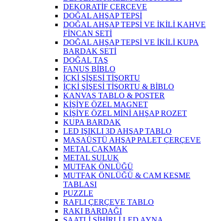
DEKORATİF ÇERÇEVE
DOĞAL AHŞAP TEPSİ
DOĞAL AHŞAP TEPSİ VE İKİLİ KAHVE
FİNCAN SETİ
DOĞAL AHŞAP TEPSİ VE İKİLİ KUPA
BARDAK SETİ
DOĞAL TAŞ
FANUS BİBLO
İÇKİ ŞİŞESİ TİŞORTU
İÇKİ ŞİŞESİ TİŞORTU & BİBLO
KANVAS TABLO & POSTER
KİŞİYE ÖZEL MAGNET
KİŞİYE ÖZEL MİNİ AHŞAP ROZET
KUPA BARDAK
LED IŞIKLI 3D AHŞAP TABLO
MASAÜSTÜ AHŞAP PALET ÇERÇEVE
METAL ÇAKMAK
METAL SULUK
MUTFAK ÖNLÜĞÜ
MUTFAK ÖNLÜĞÜ & CAM KESME
TABLASI
PUZZLE
RAFLI ÇERÇEVE TABLO
RAKI BARDAĞI
SAATLİ SİHİRLİ LED AYNA