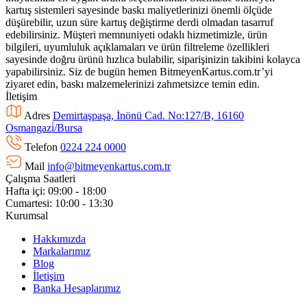
kartuş sistemleri sayesinde baskı maliyetlerinizi önemli ölçüde
düşürebilir, uzun süre kartuş değiştirme derdi olmadan tasarruf
edebilirsiniz. Müşteri memnuniyeti odaklı hizmetimizle, ürün
bilgileri, uyumluluk açıklamaları ve ürün filtreleme özellikleri
sayesinde doğru ürünü hızlıca bulabilir, siparişinizin takibini kolayca
yapabilirsiniz. Siz de bugün hemen BitmeyenKartus.com.tr’yi
ziyaret edin, baskı malzemelerinizi zahmetsizce temin edin.
İletişim
Adres
Demirtaşpaşa, İnönü Cad. No:127/B, 16160
Osmangazi̇/Bursa
Telefon
0224 224 0000
Mail
info@bitmeyenkartus.com.tr
Çalışma Saatleri
Hafta içi: 09:00 - 18:00
Cumartesi: 10:00 - 13:30
Kurumsal
Hakkımızda
Markalarımız
Blog
İletişim
Banka Hesaplarımız