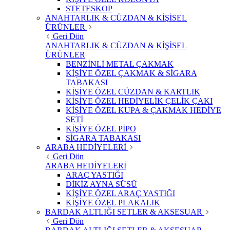
STETESKOP
ANAHTARLIK & CÜZDAN & KİŞİSEL
ÜRÜNLER
Geri Dön
ANAHTARLIK & CÜZDAN & KİŞİSEL
ÜRÜNLER
BENZİNLİ METAL ÇAKMAK
KİŞİYE ÖZEL ÇAKMAK & SİGARA
TABAKASI
KİŞİYE ÖZEL CÜZDAN & KARTLIK
KİŞİYE ÖZEL HEDİYELİK ÇELİK ÇAKI
KİŞİYE ÖZEL KUPA & ÇAKMAK HEDİYE
SETİ
KİŞİYE ÖZEL PİPO
SİGARA TABAKASI
ARABA HEDİYELERİ
Geri Dön
ARABA HEDİYELERİ
ARAÇ YASTIĞI
DİKİZ AYNA SÜSÜ
KİŞİYE ÖZEL ARAÇ YASTIĞI
KİŞİYE ÖZEL PLAKALIK
BARDAK ALTLIĞI SETLER & AKSESUAR
Geri Dön