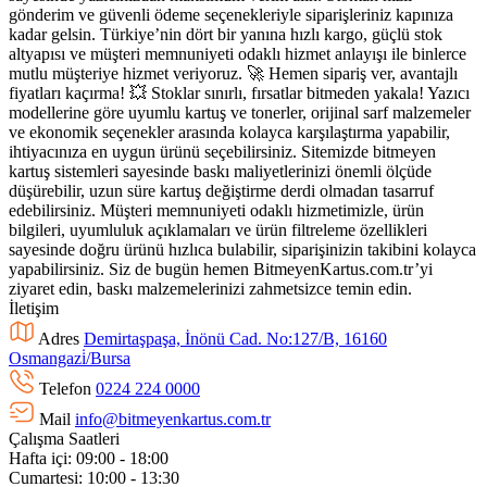
gönderim ve güvenli ödeme seçenekleriyle siparişleriniz kapınıza
kadar gelsin. Türkiye’nin dört bir yanına hızlı kargo, güçlü stok
altyapısı ve müşteri memnuniyeti odaklı hizmet anlayışı ile binlerce
mutlu müşteriye hizmet veriyoruz. 🚀 Hemen sipariş ver, avantajlı
fiyatları kaçırma! 💥 Stoklar sınırlı, fırsatlar bitmeden yakala! Yazıcı
modellerine göre uyumlu kartuş ve tonerler, orijinal sarf malzemeler
ve ekonomik seçenekler arasında kolayca karşılaştırma yapabilir,
ihtiyacınıza en uygun ürünü seçebilirsiniz. Sitemizde bitmeyen
kartuş sistemleri sayesinde baskı maliyetlerinizi önemli ölçüde
düşürebilir, uzun süre kartuş değiştirme derdi olmadan tasarruf
edebilirsiniz. Müşteri memnuniyeti odaklı hizmetimizle, ürün
bilgileri, uyumluluk açıklamaları ve ürün filtreleme özellikleri
sayesinde doğru ürünü hızlıca bulabilir, siparişinizin takibini kolayca
yapabilirsiniz. Siz de bugün hemen BitmeyenKartus.com.tr’yi
ziyaret edin, baskı malzemelerinizi zahmetsizce temin edin.
İletişim
Adres
Demirtaşpaşa, İnönü Cad. No:127/B, 16160
Osmangazi̇/Bursa
Telefon
0224 224 0000
Mail
info@bitmeyenkartus.com.tr
Çalışma Saatleri
Hafta içi: 09:00 - 18:00
Cumartesi: 10:00 - 13:30