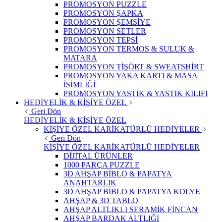
PROMOSYON PUZZLE
PROMOSYON ŞAPKA
PROMOSYON ŞEMSİYE
PROMOSYON SETLER
PROMOSYON TEPSİ
PROMOSYON TERMOS & SULUK &
MATARA
PROMOSYON TİŞÖRT & SWEATSHİRT
PROMOSYON YAKA KARTI & MASA
İSİMLİĞİ
PROMOSYON YASTIK & YASTIK KILIFI
HEDİYELİK & KİŞİYE ÖZEL
Geri Dön
HEDİYELİK & KİŞİYE ÖZEL
KİŞİYE ÖZEL KARİKATÜRLÜ HEDİYELER
Geri Dön
KİŞİYE ÖZEL KARİKATÜRLÜ HEDİYELER
DİJİTAL ÜRÜNLER
1000 PARÇA PUZZLE
3D AHŞAP BİBLO & PAPATYA
ANAHTARLIK
3D AHŞAP BİBLO & PAPATYA KOLYE
AHŞAP & 3D TABLO
AHŞAP ALTLIKLI SERAMİK FİNCAN
AHŞAP BARDAK ALTLIĞI