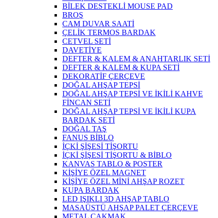
BİLEK DESTEKLİ MOUSE PAD
BROŞ
CAM DUVAR SAATİ
ÇELİK TERMOS BARDAK
CETVEL SETİ
DAVETİYE
DEFTER & KALEM & ANAHTARLIK SETİ
DEFTER & KALEM & KUPA SETİ
DEKORATİF ÇERÇEVE
DOĞAL AHŞAP TEPSİ
DOĞAL AHŞAP TEPSİ VE İKİLİ KAHVE
FİNCAN SETİ
DOĞAL AHŞAP TEPSİ VE İKİLİ KUPA
BARDAK SETİ
DOĞAL TAŞ
FANUS BİBLO
İÇKİ ŞİŞESİ TİŞORTU
İÇKİ ŞİŞESİ TİŞORTU & BİBLO
KANVAS TABLO & POSTER
KİŞİYE ÖZEL MAGNET
KİŞİYE ÖZEL MİNİ AHŞAP ROZET
KUPA BARDAK
LED IŞIKLI 3D AHŞAP TABLO
MASAÜSTÜ AHŞAP PALET ÇERÇEVE
METAL ÇAKMAK