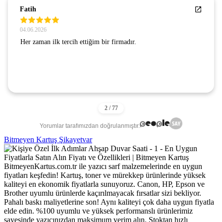
SEZGİN GÜNAY
24.07.2026
GÜVENLİ BİR SİTE . GÖNÜL RAHATLIĞIYLA
ALIŞVERİŞ YAPIYORUM. TEŞEKKÜRLER.
Yorumlar tarafımızdan doğrulanmıştır.
Bitmeyen Kartuş Şikayetvar
BitmeyenKartus.com.tr ile yazıcı sarf malzemelerinde en uygun
fiyatları keşfedin! Kartuş, toner ve mürekkep ürünlerinde yüksek
kaliteyi en ekonomik fiyatlarla sunuyoruz. Canon, HP, Epson ve
Brother uyumlu ürünlerde kaçırılmayacak fırsatlar sizi bekliyor.
Pahalı baskı maliyetlerine son! Aynı kaliteyi çok daha uygun fiyatla
elde edin. %100 uyumlu ve yüksek performanslı ürünlerimiz
sayesinde yazıcınızdan maksimum verim alın. Stoktan hızlı