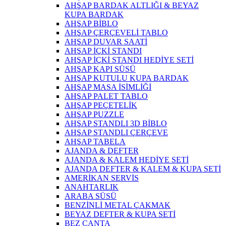
AHŞAP BARDAK ALTLIĞI & BEYAZ
KUPA BARDAK
AHŞAP BİBLO
AHŞAP ÇERÇEVELİ TABLO
AHŞAP DUVAR SAATİ
AHŞAP İÇKİ STANDI
AHŞAP İÇKİ STANDI HEDİYE SETİ
AHŞAP KAPI SÜSÜ
AHŞAP KUTULU KUPA BARDAK
AHŞAP MASA İSİMLİĞİ
AHŞAP PALET TABLO
AHŞAP PEÇETELİK
AHŞAP PUZZLE
AHŞAP STANDLI 3D BİBLO
AHŞAP STANDLI ÇERÇEVE
AHŞAP TABELA
AJANDA & DEFTER
AJANDA & KALEM HEDİYE SETİ
AJANDA DEFTER & KALEM & KUPA SETİ
AMERİKAN SERVİS
ANAHTARLIK
ARABA SÜSÜ
BENZİNLİ METAL ÇAKMAK
BEYAZ DEFTER & KUPA SETİ
BEZ ÇANTA