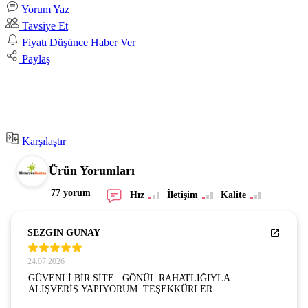
Yorum Yaz
Tavsiye Et
Fiyatı Düşünce Haber Ver
Paylaş
Karşılaştır
Ürün Yorumları
77 yorum
Hız
İletişim
Kalite
SEZGİN GÜNAY
24.07.2026
GÜVENLİ BİR SİTE . GÖNÜL RAHATLIĞIYLA
ALIŞVERİŞ YAPIYORUM. TEŞEKKÜRLER.