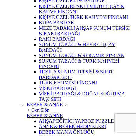
KİŞİYE ÖZEL KUPA BARDAK
KİŞİYE ÖZEL RENKLİ MİDDLE ÇAY &
KAHVE FİNCANI
KİŞİYE ÖZEL TÜRK KAHVESİ FİNCANI
KUPA BARDAK
MEZE TABAKLI AHŞAP SUNUM TEPSİSİ
& RAKI BARDAĞI
RAKI BARDAĞI
SUNUM TABAĞI & HEYBELİ ÇAY
BARDAĞI
SUNUM TABAĞI & SERAMİK FİNCAN
SUNUM TABAĞI & TÜRK KAHVESİ
FİNCANI
TEKİLA SUNUM TEPSİSİ & SHOT
BARDAK SETİ
TÜRK KAHVESİ FİNCANI
VİSKİ BARDAĞI
VİSKİ BARDAĞI & DOĞAL SOĞUTMA
TAŞI SETİ
BEBEK & ANNE
Geri Dön
BEBEK & ANNE
AHŞAP EĞİTİCİ YAPBOZ PUZZLE
ANNE & BEBEK HEDİYELERİ
BEBEK MAMA ÖNLÜĞÜ