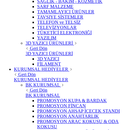
SAĞLIK - BAKIM - KOZMETİK
SARF MALZEME
TAMAMLAYICI ÜRÜNLER
TAVSIYE SİSTEMLER
TELEFON ve TELSİZ
TELEVİZYONLAR
TÜKETİCİ ELEKTRONİĞİ
YAZILIM
3D YAZICI ÜRÜNLERİ
Geri Dön
3D YAZICI ÜRÜNLERİ
3D YAZICI
FİLAMENT
KURUMSAL HEDİYELER
Geri Dön
KURUMSAL HEDİYELER
BK KURUMSAL
Geri Dön
BK KURUMSAL
PROMOSYON KUPA & BARDAK
PROMOSYON FİNCAN
PROMOSYON AHŞAP İÇECEK STANDI
PROMOSYON ANAHTARLIK
PROMOSYON ARAÇ KOKUSU & ODA
KOKUSU