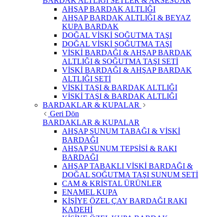
BARDAK ALTLIĞI SETLER & AKSESUAR
AHŞAP BARDAK ALTLIĞI
AHŞAP BARDAK ALTLIĞI & BEYAZ
KUPA BARDAK
DOĞAL VİSKİ SOĞUTMA TAŞI
DOĞAL VİSKİ SOĞUTMA TAŞI
VİSKİ BARDAĞI & AHŞAP BARDAK
ALTLIĞI & SOĞUTMA TAŞI SETİ
VİSKİ BARDAĞI & AHŞAP BARDAK
ALTLIĞI SETİ
VİSKİ TAŞI & BARDAK ALTLIĞI
VİSKİ TAŞI & BARDAK ALTLIĞI
BARDAKLAR & KUPALAR
Geri Dön
BARDAKLAR & KUPALAR
AHŞAP SUNUM TABAĞI & VİSKİ
BARDAĞI
AHŞAP SUNUM TEPSİSİ & RAKI
BARDAĞI
AHŞAP TABAKLI VİSKİ BARDAĞI &
DOĞAL SOĞUTMA TAŞI SUNUM SETİ
CAM & KRİSTAL ÜRÜNLER
ENAMEL KUPA
KİŞİYE ÖZEL ÇAY BARDAĞI RAKI
KADEHİ