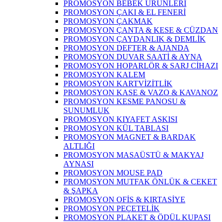
PROMOSYON BEBEK ÜRÜNLERİ
PROMOSYON ÇAKI & EL FENERİ
PROMOSYON ÇAKMAK
PROMOSYON ÇANTA & KESE & CÜZDAN
PROMOSYON ÇAYDANLIK & DEMLİK
PROMOSYON DEFTER & AJANDA
PROMOSYON DUVAR SAATİ & AYNA
PROMOSYON HOPARLÖR & SARJ CİHAZI
PROMOSYON KALEM
PROMOSYON KARTVİZİTLİK
PROMOSYON KASE & VAZO & KAVANOZ
PROMOSYON KESME PANOSU &
SUNUMLUK
PROMOSYON KIYAFET ASKISI
PROMOSYON KÜL TABLASI
PROMOSYON MAGNET & BARDAK
ALTLIĞI
PROMOSYON MASAÜSTÜ & MAKYAJ
AYNASI
PROMOSYON MOUSE PAD
PROMOSYON MUTFAK ÖNLÜK & CEKET
& ŞAPKA
PROMOSYON OFİS & KIRTASİYE
PROMOSYON PEÇETELİK
PROMOSYON PLAKET & ÖDÜL KUPASI