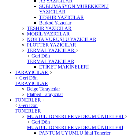
A3 YAZICILAR
SÜBLİMASYON MÜREKKEPLİ
YAZICILAR
TEŞHİR YAZICILAR
Barkod Yazıcılar
TEŞHİR YAZICILAR
MOBİL YAZICILAR
NOKTA VURUŞLU YAZICILAR
PLOTTER YAZICILAR
TERMAL YAZICILAR
Geri Dön
TERMAL YAZICILAR
ETİKET MAKİNELERİ
TARAYICILAR
Geri Dön
TARAYICILAR
Belge Tarayıcılar
Flatbed Tarayıcılar
TONERLER
Geri Dön
TONERLER
MUADİL TONERLER ve DRUM ÜNİTELERİ
Geri Dön
MUADİL TONERLER ve DRUM ÜNİTELERİ
PANTUM UYUMLU İthal Tonerler