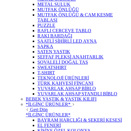
METAL SULUK
MUTFAK ÖNLÜĞÜ
MUTFAK ÖNLÜĞÜ & CAM KESME
TABLASI
PUZZLE
RAFLI ÇERÇEVE TABLO
RAKI BARDAĞI
SAATLİ SİHİRLİ LED AYNA
ŞAPKA
SATEN YASTIK
ŞEFFAF PLEKSİ ANAHTARLIK
ŞOVALELİ DOĞAL TAŞ
SWEATSHIRT
T-SHIRT
TEKNOLOJİ ÜRÜNLERİ
TÜRK KAHVESİ FİNCANI
YUVARLAK AHŞAP BİBLO
YUVARLAK AHŞAP STANDLI BİBLO
BEBEK YASTIK & YASTIK KILIFI
*İLGİNÇ ÜRÜNLER*
Geri Dön
*İLGİNÇ ÜRÜNLER*
BAYRAM HARÇLIĞI & ŞEKERİ KESESİ
EL FENERİ
KİŞİYE ÖZEL KOLONYA