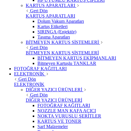
HP UYUMLU KARTUŞ ÇİPLERİ
KARTUŞ APARATLARI
Geri Dön
KARTUŞ APARATLARI
Dolum Vakum Aparatları
Kartuş Etiketleri
ŞIRINGA (Enjektör)
Taşıma Aparatları
BİTMEYEN KARTUŞ SİSTEMLERİ
Geri Dön
BİTMEYEN KARTUŞ SİSTEMLERİ
BİTMEYEN KARTUŞ EKİPMANLARI
Bitmeyen Kartuşlu TANKLAR
FOTOĞRAF KAĞITLARI
ELEKTRONİK
Geri Dön
ELEKTRONİK
DİĞER YAZICI ÜRÜNLERİ
Geri Dön
DİĞER YAZICI ÜRÜNLERİ
FOTOĞRAF KAĞITLARI
NOZZLE MAN KAFA AÇICI
NOKTA VURUŞLU ŞERİTLER
KARTUŞ VE TONER
Sarf Malzemeler