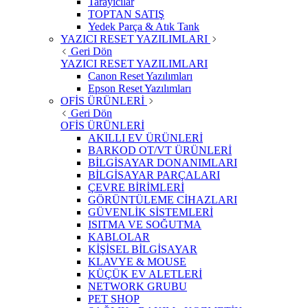
Tarayıcılar
TOPTAN SATIŞ
Yedek Parça & Atık Tank
YAZICI RESET YAZILIMLARI
Geri Dön
YAZICI RESET YAZILIMLARI
Canon Reset Yazılımları
Epson Reset Yazılımları
OFİS ÜRÜNLERİ
Geri Dön
OFİS ÜRÜNLERİ
AKILLI EV ÜRÜNLERİ
BARKOD OT/VT ÜRÜNLERİ
BİLGİSAYAR DONANIMLARI
BİLGİSAYAR PARÇALARI
ÇEVRE BİRİMLERİ
GÖRÜNTÜLEME CİHAZLARI
GÜVENLİK SİSTEMLERİ
ISITMA VE SOĞUTMA
KABLOLAR
KİŞİSEL BİLGİSAYAR
KLAVYE & MOUSE
KÜÇÜK EV ALETLERİ
NETWORK GRUBU
PET SHOP