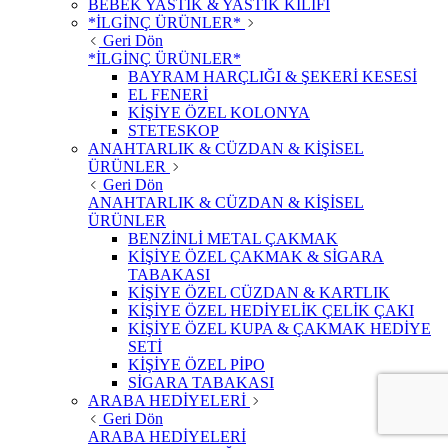
BEBEK YASTIK & YASTIK KILIFI
*İLGİNÇ ÜRÜNLER*
Geri Dön
*İLGİNÇ ÜRÜNLER*
BAYRAM HARÇLIĞI & ŞEKERİ KESESİ
EL FENERİ
KİŞİYE ÖZEL KOLONYA
STETESKOP
ANAHTARLIK & CÜZDAN & KİŞİSEL
ÜRÜNLER
Geri Dön
ANAHTARLIK & CÜZDAN & KİŞİSEL
ÜRÜNLER
BENZİNLİ METAL ÇAKMAK
KİŞİYE ÖZEL ÇAKMAK & SİGARA
TABAKASI
KİŞİYE ÖZEL CÜZDAN & KARTLIK
KİŞİYE ÖZEL HEDİYELİK ÇELİK ÇAKI
KİŞİYE ÖZEL KUPA & ÇAKMAK HEDİYE
SETİ
KİŞİYE ÖZEL PİPO
SİGARA TABAKASI
ARABA HEDİYELERİ
Geri Dön
ARABA HEDİYELERİ