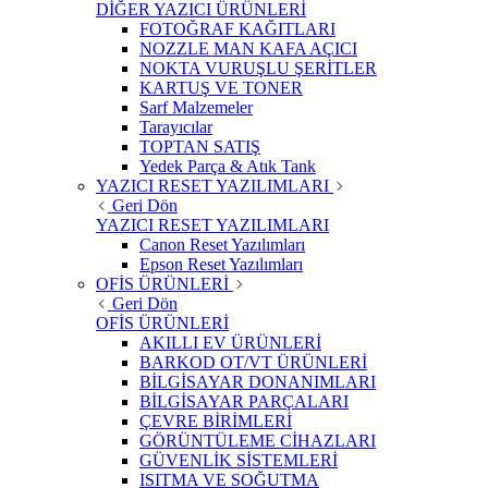
DİĞER YAZICI ÜRÜNLERİ
FOTOĞRAF KAĞITLARI
NOZZLE MAN KAFA AÇICI
NOKTA VURUŞLU ŞERİTLER
KARTUŞ VE TONER
Sarf Malzemeler
Tarayıcılar
TOPTAN SATIŞ
Yedek Parça & Atık Tank
YAZICI RESET YAZILIMLARI
Geri Dön
YAZICI RESET YAZILIMLARI
Canon Reset Yazılımları
Epson Reset Yazılımları
OFİS ÜRÜNLERİ
Geri Dön
OFİS ÜRÜNLERİ
AKILLI EV ÜRÜNLERİ
BARKOD OT/VT ÜRÜNLERİ
BİLGİSAYAR DONANIMLARI
BİLGİSAYAR PARÇALARI
ÇEVRE BİRİMLERİ
GÖRÜNTÜLEME CİHAZLARI
GÜVENLİK SİSTEMLERİ
ISITMA VE SOĞUTMA