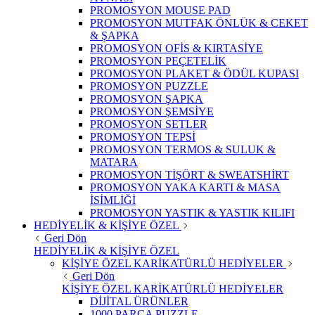
PROMOSYON MOUSE PAD
PROMOSYON MUTFAK ÖNLÜK & CEKET
& ŞAPKA
PROMOSYON OFİS & KIRTASİYE
PROMOSYON PEÇETELİK
PROMOSYON PLAKET & ÖDÜL KUPASI
PROMOSYON PUZZLE
PROMOSYON ŞAPKA
PROMOSYON ŞEMSİYE
PROMOSYON SETLER
PROMOSYON TEPSİ
PROMOSYON TERMOS & SULUK &
MATARA
PROMOSYON TİŞÖRT & SWEATSHİRT
PROMOSYON YAKA KARTI & MASA
İSİMLİĞİ
PROMOSYON YASTIK & YASTIK KILIFI
HEDİYELİK & KİŞİYE ÖZEL
Geri Dön
HEDİYELİK & KİŞİYE ÖZEL
KİŞİYE ÖZEL KARİKATÜRLÜ HEDİYELER
Geri Dön
KİŞİYE ÖZEL KARİKATÜRLÜ HEDİYELER
DİJİTAL ÜRÜNLER
1000 PARÇA PUZZLE