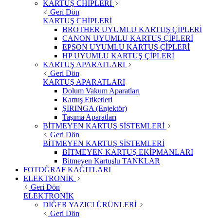
KARTUŞ CHİPLERİ
Geri Dön
KARTUŞ CHİPLERİ
BROTHER UYUMLU KARTUŞ ÇİPLERİ
CANON UYUMLU KARTUŞ ÇİPLERİ
EPSON UYUMLU KARTUŞ ÇİPLERİ
HP UYUMLU KARTUŞ ÇİPLERİ
KARTUŞ APARATLARI
Geri Dön
KARTUŞ APARATLARI
Dolum Vakum Aparatları
Kartuş Etiketleri
ŞIRINGA (Enjektör)
Taşıma Aparatları
BİTMEYEN KARTUŞ SİSTEMLERİ
Geri Dön
BİTMEYEN KARTUŞ SİSTEMLERİ
BİTMEYEN KARTUŞ EKİPMANLARI
Bitmeyen Kartuşlu TANKLAR
FOTOĞRAF KAĞITLARI
ELEKTRONİK
Geri Dön
ELEKTRONİK
DİĞER YAZICI ÜRÜNLERİ
Geri Dön