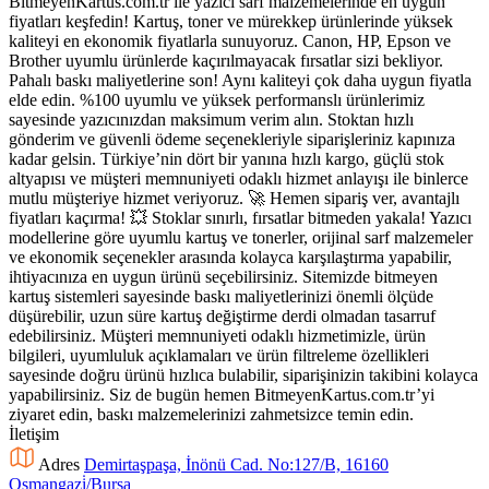
BitmeyenKartus.com.tr ile yazıcı sarf malzemelerinde en uygun
fiyatları keşfedin! Kartuş, toner ve mürekkep ürünlerinde yüksek
kaliteyi en ekonomik fiyatlarla sunuyoruz. Canon, HP, Epson ve
Brother uyumlu ürünlerde kaçırılmayacak fırsatlar sizi bekliyor.
Pahalı baskı maliyetlerine son! Aynı kaliteyi çok daha uygun fiyatla
elde edin. %100 uyumlu ve yüksek performanslı ürünlerimiz
sayesinde yazıcınızdan maksimum verim alın. Stoktan hızlı
gönderim ve güvenli ödeme seçenekleriyle siparişleriniz kapınıza
kadar gelsin. Türkiye’nin dört bir yanına hızlı kargo, güçlü stok
altyapısı ve müşteri memnuniyeti odaklı hizmet anlayışı ile binlerce
mutlu müşteriye hizmet veriyoruz. 🚀 Hemen sipariş ver, avantajlı
fiyatları kaçırma! 💥 Stoklar sınırlı, fırsatlar bitmeden yakala! Yazıcı
modellerine göre uyumlu kartuş ve tonerler, orijinal sarf malzemeler
ve ekonomik seçenekler arasında kolayca karşılaştırma yapabilir,
ihtiyacınıza en uygun ürünü seçebilirsiniz. Sitemizde bitmeyen
kartuş sistemleri sayesinde baskı maliyetlerinizi önemli ölçüde
düşürebilir, uzun süre kartuş değiştirme derdi olmadan tasarruf
edebilirsiniz. Müşteri memnuniyeti odaklı hizmetimizle, ürün
bilgileri, uyumluluk açıklamaları ve ürün filtreleme özellikleri
sayesinde doğru ürünü hızlıca bulabilir, siparişinizin takibini kolayca
yapabilirsiniz. Siz de bugün hemen BitmeyenKartus.com.tr’yi
ziyaret edin, baskı malzemelerinizi zahmetsizce temin edin.
İletişim
Adres
Demirtaşpaşa, İnönü Cad. No:127/B, 16160
Osmangazi̇/Bursa