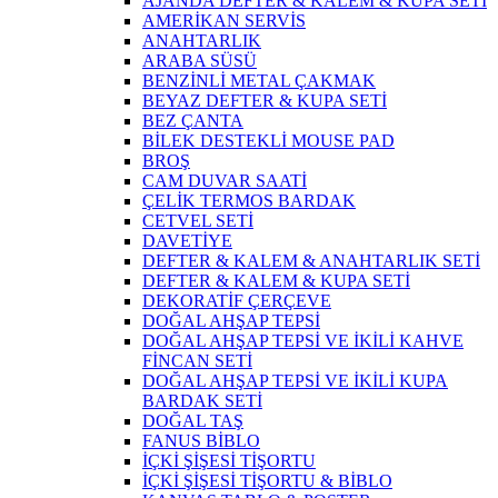
AJANDA DEFTER & KALEM & KUPA SETİ
AMERİKAN SERVİS
ANAHTARLIK
ARABA SÜSÜ
BENZİNLİ METAL ÇAKMAK
BEYAZ DEFTER & KUPA SETİ
BEZ ÇANTA
BİLEK DESTEKLİ MOUSE PAD
BROŞ
CAM DUVAR SAATİ
ÇELİK TERMOS BARDAK
CETVEL SETİ
DAVETİYE
DEFTER & KALEM & ANAHTARLIK SETİ
DEFTER & KALEM & KUPA SETİ
DEKORATİF ÇERÇEVE
DOĞAL AHŞAP TEPSİ
DOĞAL AHŞAP TEPSİ VE İKİLİ KAHVE
FİNCAN SETİ
DOĞAL AHŞAP TEPSİ VE İKİLİ KUPA
BARDAK SETİ
DOĞAL TAŞ
FANUS BİBLO
İÇKİ ŞİŞESİ TİŞORTU
İÇKİ ŞİŞESİ TİŞORTU & BİBLO