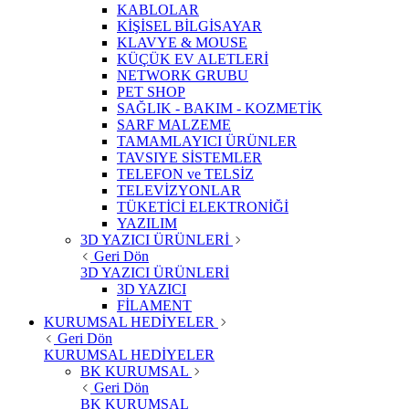
KABLOLAR
KİŞİSEL BİLGİSAYAR
KLAVYE & MOUSE
KÜÇÜK EV ALETLERİ
NETWORK GRUBU
PET SHOP
SAĞLIK - BAKIM - KOZMETİK
SARF MALZEME
TAMAMLAYICI ÜRÜNLER
TAVSIYE SİSTEMLER
TELEFON ve TELSİZ
TELEVİZYONLAR
TÜKETİCİ ELEKTRONİĞİ
YAZILIM
3D YAZICI ÜRÜNLERİ
Geri Dön
3D YAZICI ÜRÜNLERİ
3D YAZICI
FİLAMENT
KURUMSAL HEDİYELER
Geri Dön
KURUMSAL HEDİYELER
BK KURUMSAL
Geri Dön
BK KURUMSAL