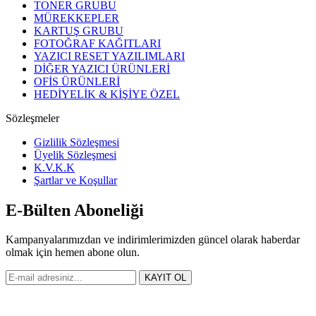
TONER GRUBU
MÜREKKEPLER
KARTUŞ GRUBU
FOTOĞRAF KAĞITLARI
YAZICI RESET YAZILIMLARI
DİĞER YAZICI ÜRÜNLERİ
OFİS ÜRÜNLERİ
HEDİYELİK & KİŞİYE ÖZEL
Sözleşmeler
Gizlilik Sözleşmesi
Üyelik Sözleşmesi
K.V.K.K
Şartlar ve Koşullar
E-Bülten Aboneliği
Kampanyalarımızdan ve indirimlerimizden güncel olarak haberdar
olmak için hemen abone olun.
KAYIT OL