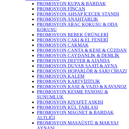
PROMOSYON KUPA & BARDAK
PROMOSYON FİNCAN
PROMOSYON AHŞAP İÇECEK STANDI
PROMOSYON ANAHTARLIK
PROMOSYON ARAÇ KOKUSU & ODA
KOKUSU
PROMOSYON BEBEK ÜRÜNLERİ
PROMOSYON ÇAKI & EL FENERİ
PROMOSYON ÇAKMAK
PROMOSYON ÇANTA & KESE & CÜZDAN
PROMOSYON ÇAYDANLIK & DEMLİK
PROMOSYON DEFTER & AJANDA
PROMOSYON DUVAR SAATİ & AYNA
PROMOSYON HOPARLÖR & SARJ CİHAZI
PROMOSYON KALEM
PROMOSYON KARTVİZİTLİK
PROMOSYON KASE & VAZO & KAVANOZ
PROMOSYON KESME PANOSU &
SUNUMLUK
PROMOSYON KIYAFET ASKISI
PROMOSYON KÜL TABLASI
PROMOSYON MAGNET & BARDAK
ALTLIĞI
PROMOSYON MASAÜSTÜ & MAKYAJ
AYNASI