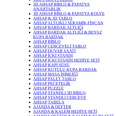
3D AHŞAP BİBLO & PAPATYA
ANAHTARLIK
3D AHŞAP BİBLO & PAPATYA KOLYE
AHŞAP & 3D TABLO
AHŞAP ALTLIKLI SERAMİK FİNCAN
AHŞAP BARDAK ALTLIĞI
AHŞAP BARDAK ALTLIĞI & BEYAZ
KUPA BARDAK
AHŞAP BİBLO
AHŞAP ÇERÇEVELİ TABLO
AHŞAP DUVAR SAATİ
AHŞAP İÇKİ STANDI
AHŞAP İÇKİ STANDI HEDİYE SETİ
AHŞAP KAPI SÜSÜ
AHŞAP KUTULU KUPA BARDAK
AHŞAP MASA İSİMLİĞİ
AHŞAP PALET TABLO
AHŞAP PEÇETELİK
AHŞAP PUZZLE
AHŞAP STANDLI 3D BİBLO
AHŞAP STANDLI ÇERÇEVE
AHŞAP TABELA
AJANDA & DEFTER
AJANDA & KALEM HEDİYE SETİ