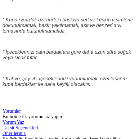
* Kupa / Bardak üzerindeki baskıya sert ve keskin cisimlerle
dokunulmamalı, baskı yakılmamalı, asit ve benzeri sıvı
temasında bulunulmamalıdır.
* İçeceklerinizi cam bardaklara göre daha uzun süre soğuk
veya sıcak tutar.
* Kahve, çay vb. içeceklerinizi yudumlamak, özel tasarım
kupa bardakları ile daha keyifli olacaktır.
Yorumlar
Bu ürüne ilk yorumu siz yapın!
Yorum Yaz
Taksit Seçenekleri
Önerileriniz
Bu ürünün fiyat bilgisi, resim, ürün açıklamalarında ve diğer