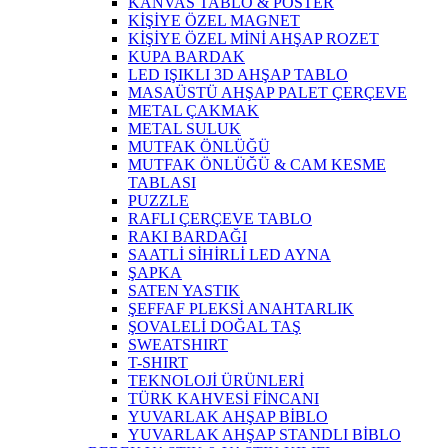
KANVAS TABLO & POSTER
KİŞİYE ÖZEL MAGNET
KİŞİYE ÖZEL MİNİ AHŞAP ROZET
KUPA BARDAK
LED IŞIKLI 3D AHŞAP TABLO
MASAÜSTÜ AHŞAP PALET ÇERÇEVE
METAL ÇAKMAK
METAL SULUK
MUTFAK ÖNLÜĞÜ
MUTFAK ÖNLÜĞÜ & CAM KESME
TABLASI
PUZZLE
RAFLI ÇERÇEVE TABLO
RAKI BARDAĞI
SAATLİ SİHİRLİ LED AYNA
ŞAPKA
SATEN YASTIK
ŞEFFAF PLEKSİ ANAHTARLIK
ŞOVALELİ DOĞAL TAŞ
SWEATSHIRT
T-SHIRT
TEKNOLOJİ ÜRÜNLERİ
TÜRK KAHVESİ FİNCANI
YUVARLAK AHŞAP BİBLO
YUVARLAK AHŞAP STANDLI BİBLO