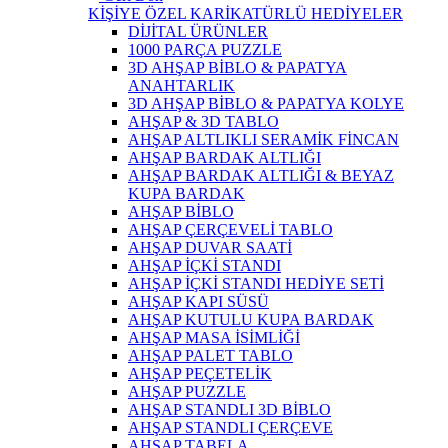
KİŞİYE ÖZEL KARİKATÜRLÜ HEDİYELER
DİJİTAL ÜRÜNLER
1000 PARÇA PUZZLE
3D AHŞAP BİBLO & PAPATYA
ANAHTARLIK
3D AHŞAP BİBLO & PAPATYA KOLYE
AHŞAP & 3D TABLO
AHŞAP ALTLIKLI SERAMİK FİNCAN
AHŞAP BARDAK ALTLIĞI
AHŞAP BARDAK ALTLIĞI & BEYAZ
KUPA BARDAK
AHŞAP BİBLO
AHŞAP ÇERÇEVELİ TABLO
AHŞAP DUVAR SAATİ
AHŞAP İÇKİ STANDI
AHŞAP İÇKİ STANDI HEDİYE SETİ
AHŞAP KAPI SÜSÜ
AHŞAP KUTULU KUPA BARDAK
AHŞAP MASA İSİMLİĞİ
AHŞAP PALET TABLO
AHŞAP PEÇETELİK
AHŞAP PUZZLE
AHŞAP STANDLI 3D BİBLO
AHŞAP STANDLI ÇERÇEVE
AHŞAP TABELA