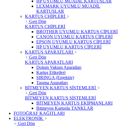
HP UYUMLU MUADİL KARTUŞLAR
LEXMARK UYUMLU MUADİL
KARTUŞLAR
KARTUŞ CHİPLERİ
Geri Dön
KARTUŞ CHİPLERİ
BROTHER UYUMLU KARTUŞ ÇİPLERİ
CANON UYUMLU KARTUŞ ÇİPLERİ
EPSON UYUMLU KARTUŞ ÇİPLERİ
HP UYUMLU KARTUŞ ÇİPLERİ
KARTUŞ APARATLARI
Geri Dön
KARTUŞ APARATLARI
Dolum Vakum Aparatları
Kartuş Etiketleri
ŞIRINGA (Enjektör)
Taşıma Aparatları
BİTMEYEN KARTUŞ SİSTEMLERİ
Geri Dön
BİTMEYEN KARTUŞ SİSTEMLERİ
BİTMEYEN KARTUŞ EKİPMANLARI
Bitmeyen Kartuşlu TANKLAR
FOTOĞRAF KAĞITLARI
ELEKTRONİK
Geri Dön