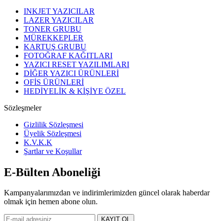
INKJET YAZICILAR
LAZER YAZICILAR
TONER GRUBU
MÜREKKEPLER
KARTUŞ GRUBU
FOTOĞRAF KAĞITLARI
YAZICI RESET YAZILIMLARI
DİĞER YAZICI ÜRÜNLERİ
OFİS ÜRÜNLERİ
HEDİYELİK & KİŞİYE ÖZEL
Sözleşmeler
Gizlilik Sözleşmesi
Üyelik Sözleşmesi
K.V.K.K
Şartlar ve Koşullar
E-Bülten Aboneliği
Kampanyalarımızdan ve indirimlerimizden güncel olarak haberdar
olmak için hemen abone olun.
KAYIT OL