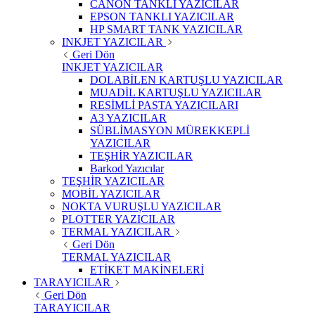
CANON TANKLI YAZICILAR
EPSON TANKLI YAZICILAR
HP SMART TANK YAZICILAR
INKJET YAZICILAR
Geri Dön
INKJET YAZICILAR
DOLABİLEN KARTUŞLU YAZICILAR
MUADİL KARTUŞLU YAZICILAR
RESİMLİ PASTA YAZICILARI
A3 YAZICILAR
SÜBLİMASYON MÜREKKEPLİ
YAZICILAR
TEŞHİR YAZICILAR
Barkod Yazıcılar
TEŞHİR YAZICILAR
MOBİL YAZICILAR
NOKTA VURUŞLU YAZICILAR
PLOTTER YAZICILAR
TERMAL YAZICILAR
Geri Dön
TERMAL YAZICILAR
ETİKET MAKİNELERİ
TARAYICILAR
Geri Dön
TARAYICILAR