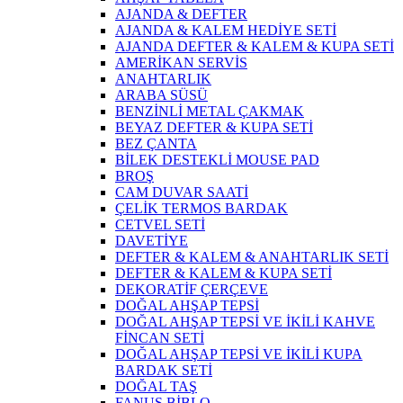
AJANDA & DEFTER
AJANDA & KALEM HEDİYE SETİ
AJANDA DEFTER & KALEM & KUPA SETİ
AMERİKAN SERVİS
ANAHTARLIK
ARABA SÜSÜ
BENZİNLİ METAL ÇAKMAK
BEYAZ DEFTER & KUPA SETİ
BEZ ÇANTA
BİLEK DESTEKLİ MOUSE PAD
BROŞ
CAM DUVAR SAATİ
ÇELİK TERMOS BARDAK
CETVEL SETİ
DAVETİYE
DEFTER & KALEM & ANAHTARLIK SETİ
DEFTER & KALEM & KUPA SETİ
DEKORATİF ÇERÇEVE
DOĞAL AHŞAP TEPSİ
DOĞAL AHŞAP TEPSİ VE İKİLİ KAHVE
FİNCAN SETİ
DOĞAL AHŞAP TEPSİ VE İKİLİ KUPA
BARDAK SETİ
DOĞAL TAŞ
FANUS BİBLO