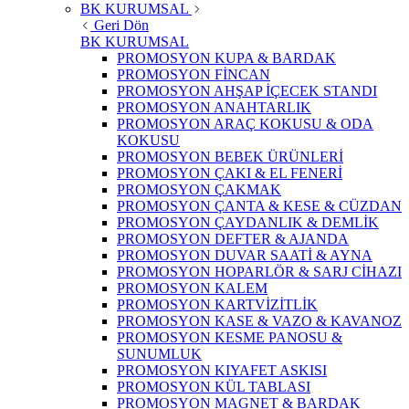
BK KURUMSAL
Geri Dön
BK KURUMSAL
PROMOSYON KUPA & BARDAK
PROMOSYON FİNCAN
PROMOSYON AHŞAP İÇECEK STANDI
PROMOSYON ANAHTARLIK
PROMOSYON ARAÇ KOKUSU & ODA
KOKUSU
PROMOSYON BEBEK ÜRÜNLERİ
PROMOSYON ÇAKI & EL FENERİ
PROMOSYON ÇAKMAK
PROMOSYON ÇANTA & KESE & CÜZDAN
PROMOSYON ÇAYDANLIK & DEMLİK
PROMOSYON DEFTER & AJANDA
PROMOSYON DUVAR SAATİ & AYNA
PROMOSYON HOPARLÖR & SARJ CİHAZI
PROMOSYON KALEM
PROMOSYON KARTVİZİTLİK
PROMOSYON KASE & VAZO & KAVANOZ
PROMOSYON KESME PANOSU &
SUNUMLUK
PROMOSYON KIYAFET ASKISI
PROMOSYON KÜL TABLASI
PROMOSYON MAGNET & BARDAK