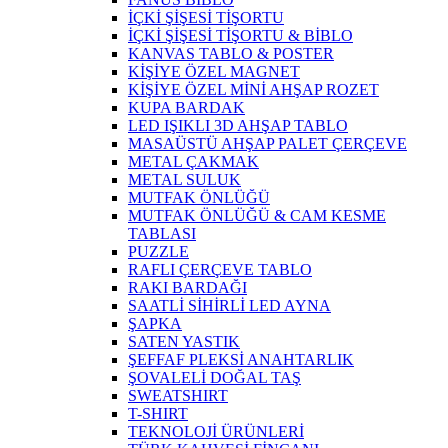
İÇKİ ŞİŞESİ TİŞORTU
İÇKİ ŞİŞESİ TİŞORTU & BİBLO
KANVAS TABLO & POSTER
KİŞİYE ÖZEL MAGNET
KİŞİYE ÖZEL MİNİ AHŞAP ROZET
KUPA BARDAK
LED IŞIKLI 3D AHŞAP TABLO
MASAÜSTÜ AHŞAP PALET ÇERÇEVE
METAL ÇAKMAK
METAL SULUK
MUTFAK ÖNLÜĞÜ
MUTFAK ÖNLÜĞÜ & CAM KESME
TABLASI
PUZZLE
RAFLI ÇERÇEVE TABLO
RAKI BARDAĞI
SAATLİ SİHİRLİ LED AYNA
ŞAPKA
SATEN YASTIK
ŞEFFAF PLEKSİ ANAHTARLIK
ŞOVALELİ DOĞAL TAŞ
SWEATSHIRT
T-SHIRT
TEKNOLOJİ ÜRÜNLERİ