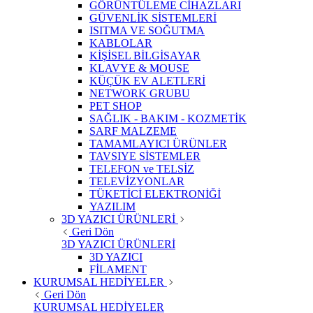
GÖRÜNTÜLEME CİHAZLARI
GÜVENLİK SİSTEMLERİ
ISITMA VE SOĞUTMA
KABLOLAR
KİŞİSEL BİLGİSAYAR
KLAVYE & MOUSE
KÜÇÜK EV ALETLERİ
NETWORK GRUBU
PET SHOP
SAĞLIK - BAKIM - KOZMETİK
SARF MALZEME
TAMAMLAYICI ÜRÜNLER
TAVSIYE SİSTEMLER
TELEFON ve TELSİZ
TELEVİZYONLAR
TÜKETİCİ ELEKTRONİĞİ
YAZILIM
3D YAZICI ÜRÜNLERİ
Geri Dön
3D YAZICI ÜRÜNLERİ
3D YAZICI
FİLAMENT
KURUMSAL HEDİYELER
Geri Dön
KURUMSAL HEDİYELER