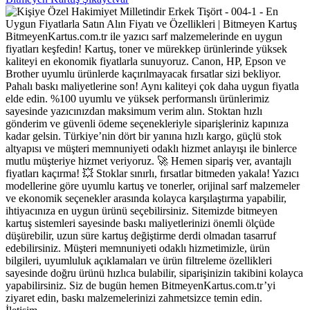
BitmeyenKartus.com.tr ile yazıcı sarf malzemelerinde en uygun
fiyatları keşfedin! Kartuş, toner ve mürekkep ürünlerinde yüksek
kaliteyi en ekonomik fiyatlarla sunuyoruz. Canon, HP, Epson ve
Brother uyumlu ürünlerde kaçırılmayacak fırsatlar sizi bekliyor.
Pahalı baskı maliyetlerine son! Aynı kaliteyi çok daha uygun fiyatla
elde edin. %100 uyumlu ve yüksek performanslı ürünlerimiz
sayesinde yazıcınızdan maksimum verim alın. Stoktan hızlı
gönderim ve güvenli ödeme seçenekleriyle siparişleriniz kapınıza
kadar gelsin. Türkiye’nin dört bir yanına hızlı kargo, güçlü stok
altyapısı ve müşteri memnuniyeti odaklı hizmet anlayışı ile binlerce
mutlu müşteriye hizmet veriyoruz. 🚀 Hemen sipariş ver, avantajlı
fiyatları kaçırma! 💥 Stoklar sınırlı, fırsatlar bitmeden yakala! Yazıcı
modellerine göre uyumlu kartuş ve tonerler, orijinal sarf malzemeler
ve ekonomik seçenekler arasında kolayca karşılaştırma yapabilir,
ihtiyacınıza en uygun ürünü seçebilirsiniz. Sitemizde bitmeyen
kartuş sistemleri sayesinde baskı maliyetlerinizi önemli ölçüde
düşürebilir, uzun süre kartuş değiştirme derdi olmadan tasarruf
edebilirsiniz. Müşteri memnuniyeti odaklı hizmetimizle, ürün
bilgileri, uyumluluk açıklamaları ve ürün filtreleme özellikleri
sayesinde doğru ürünü hızlıca bulabilir, siparişinizin takibini kolayca
yapabilirsiniz. Siz de bugün hemen BitmeyenKartus.com.tr’yi
ziyaret edin, baskı malzemelerinizi zahmetsizce temin edin.