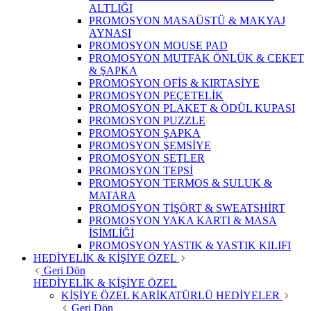
ALTLIĞI
PROMOSYON MASAÜSTÜ & MAKYAJ
AYNASI
PROMOSYON MOUSE PAD
PROMOSYON MUTFAK ÖNLÜK & CEKET
& ŞAPKA
PROMOSYON OFİS & KIRTASİYE
PROMOSYON PEÇETELİK
PROMOSYON PLAKET & ÖDÜL KUPASI
PROMOSYON PUZZLE
PROMOSYON ŞAPKA
PROMOSYON ŞEMSİYE
PROMOSYON SETLER
PROMOSYON TEPSİ
PROMOSYON TERMOS & SULUK &
MATARA
PROMOSYON TİŞÖRT & SWEATSHİRT
PROMOSYON YAKA KARTI & MASA
İSİMLİĞİ
PROMOSYON YASTIK & YASTIK KILIFI
HEDİYELİK & KİŞİYE ÖZEL
Geri Dön
HEDİYELİK & KİŞİYE ÖZEL
KİŞİYE ÖZEL KARİKATÜRLÜ HEDİYELER
Geri Dön