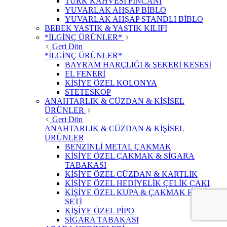
TÜRK KAHVESİ FİNCANI
YUVARLAK AHŞAP BİBLO
YUVARLAK AHŞAP STANDLI BİBLO
BEBEK YASTIK & YASTIK KILIFI
*İLGİNÇ ÜRÜNLER*
Geri Dön
*İLGİNÇ ÜRÜNLER*
BAYRAM HARÇLIĞI & ŞEKERİ KESESİ
EL FENERİ
KİŞİYE ÖZEL KOLONYA
STETESKOP
ANAHTARLIK & CÜZDAN & KİŞİSEL
ÜRÜNLER
Geri Dön
ANAHTARLIK & CÜZDAN & KİŞİSEL
ÜRÜNLER
BENZİNLİ METAL ÇAKMAK
KİŞİYE ÖZEL ÇAKMAK & SİGARA
TABAKASI
KİŞİYE ÖZEL CÜZDAN & KARTLIK
KİŞİYE ÖZEL HEDİYELİK ÇELİK ÇAKI
KİŞİYE ÖZEL KUPA & ÇAKMAK HEDİYE
SETİ
KİŞİYE ÖZEL PİPO
SİGARA TABAKASI