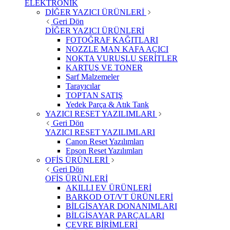
ELEKTRONİK
DİĞER YAZICI ÜRÜNLERİ
Geri Dön
DİĞER YAZICI ÜRÜNLERİ
FOTOĞRAF KAĞITLARI
NOZZLE MAN KAFA AÇICI
NOKTA VURUŞLU ŞERİTLER
KARTUŞ VE TONER
Sarf Malzemeler
Tarayıcılar
TOPTAN SATIŞ
Yedek Parça & Atık Tank
YAZICI RESET YAZILIMLARI
Geri Dön
YAZICI RESET YAZILIMLARI
Canon Reset Yazılımları
Epson Reset Yazılımları
OFİS ÜRÜNLERİ
Geri Dön
OFİS ÜRÜNLERİ
AKILLI EV ÜRÜNLERİ
BARKOD OT/VT ÜRÜNLERİ
BİLGİSAYAR DONANIMLARI
BİLGİSAYAR PARÇALARI
ÇEVRE BİRİMLERİ