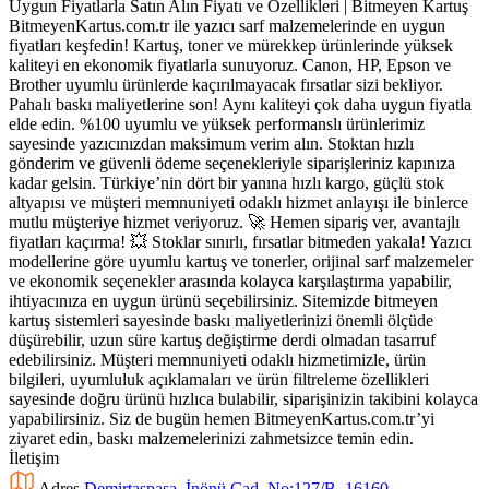
BitmeyenKartus.com.tr ile yazıcı sarf malzemelerinde en uygun
fiyatları keşfedin! Kartuş, toner ve mürekkep ürünlerinde yüksek
kaliteyi en ekonomik fiyatlarla sunuyoruz. Canon, HP, Epson ve
Brother uyumlu ürünlerde kaçırılmayacak fırsatlar sizi bekliyor.
Pahalı baskı maliyetlerine son! Aynı kaliteyi çok daha uygun fiyatla
elde edin. %100 uyumlu ve yüksek performanslı ürünlerimiz
sayesinde yazıcınızdan maksimum verim alın. Stoktan hızlı
gönderim ve güvenli ödeme seçenekleriyle siparişleriniz kapınıza
kadar gelsin. Türkiye’nin dört bir yanına hızlı kargo, güçlü stok
altyapısı ve müşteri memnuniyeti odaklı hizmet anlayışı ile binlerce
mutlu müşteriye hizmet veriyoruz. 🚀 Hemen sipariş ver, avantajlı
fiyatları kaçırma! 💥 Stoklar sınırlı, fırsatlar bitmeden yakala! Yazıcı
modellerine göre uyumlu kartuş ve tonerler, orijinal sarf malzemeler
ve ekonomik seçenekler arasında kolayca karşılaştırma yapabilir,
ihtiyacınıza en uygun ürünü seçebilirsiniz. Sitemizde bitmeyen
kartuş sistemleri sayesinde baskı maliyetlerinizi önemli ölçüde
düşürebilir, uzun süre kartuş değiştirme derdi olmadan tasarruf
edebilirsiniz. Müşteri memnuniyeti odaklı hizmetimizle, ürün
bilgileri, uyumluluk açıklamaları ve ürün filtreleme özellikleri
sayesinde doğru ürünü hızlıca bulabilir, siparişinizin takibini kolayca
yapabilirsiniz. Siz de bugün hemen BitmeyenKartus.com.tr’yi
ziyaret edin, baskı malzemelerinizi zahmetsizce temin edin.
İletişim
Adres
Demirtaşpaşa, İnönü Cad. No:127/B, 16160