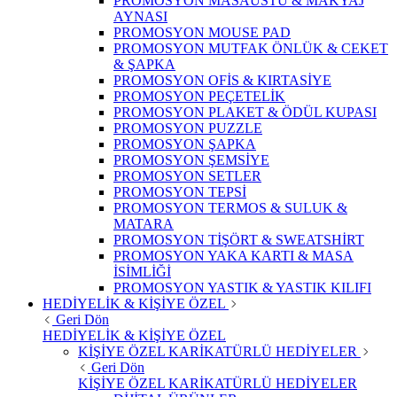
PROMOSYON MASAÜSTÜ & MAKYAJ
AYNASI
PROMOSYON MOUSE PAD
PROMOSYON MUTFAK ÖNLÜK & CEKET
& ŞAPKA
PROMOSYON OFİS & KIRTASİYE
PROMOSYON PEÇETELİK
PROMOSYON PLAKET & ÖDÜL KUPASI
PROMOSYON PUZZLE
PROMOSYON ŞAPKA
PROMOSYON ŞEMSİYE
PROMOSYON SETLER
PROMOSYON TEPSİ
PROMOSYON TERMOS & SULUK &
MATARA
PROMOSYON TİŞÖRT & SWEATSHİRT
PROMOSYON YAKA KARTI & MASA
İSİMLİĞİ
PROMOSYON YASTIK & YASTIK KILIFI
HEDİYELİK & KİŞİYE ÖZEL
Geri Dön
HEDİYELİK & KİŞİYE ÖZEL
KİŞİYE ÖZEL KARİKATÜRLÜ HEDİYELER
Geri Dön
KİŞİYE ÖZEL KARİKATÜRLÜ HEDİYELER