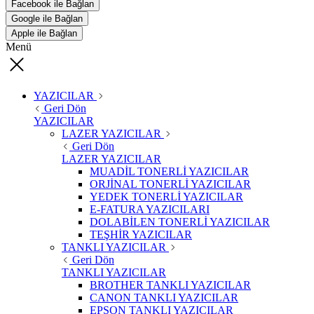
Facebook ile Bağlan
Google ile Bağlan
Apple ile Bağlan
Menü
YAZICILAR
Geri Dön
YAZICILAR
LAZER YAZICILAR
Geri Dön
LAZER YAZICILAR
MUADİL TONERLİ YAZICILAR
ORJİNAL TONERLİ YAZICILAR
YEDEK TONERLİ YAZICILAR
E-FATURA YAZICILARI
DOLABİLEN TONERLİ YAZICILAR
TEŞHİR YAZICILAR
TANKLI YAZICILAR
Geri Dön
TANKLI YAZICILAR
BROTHER TANKLI YAZICILAR
CANON TANKLI YAZICILAR
EPSON TANKLI YAZICILAR