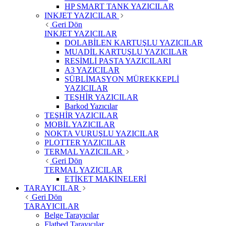
HP SMART TANK YAZICILAR
INKJET YAZICILAR
Geri Dön
INKJET YAZICILAR
DOLABİLEN KARTUŞLU YAZICILAR
MUADİL KARTUŞLU YAZICILAR
RESİMLİ PASTA YAZICILARI
A3 YAZICILAR
SÜBLİMASYON MÜREKKEPLİ
YAZICILAR
TEŞHİR YAZICILAR
Barkod Yazıcılar
TEŞHİR YAZICILAR
MOBİL YAZICILAR
NOKTA VURUŞLU YAZICILAR
PLOTTER YAZICILAR
TERMAL YAZICILAR
Geri Dön
TERMAL YAZICILAR
ETİKET MAKİNELERİ
TARAYICILAR
Geri Dön
TARAYICILAR
Belge Tarayıcılar
Flatbed Tarayıcılar