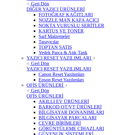
Geri Dön
DİĞER YAZICI ÜRÜNLERİ
FOTOĞRAF KAĞITLARI
NOZZLE MAN KAFA AÇICI
NOKTA VURUŞLU ŞERİTLER
KARTUŞ VE TONER
Sarf Malzemeler
Tarayıcılar
TOPTAN SATIŞ
Yedek Parça & Atık Tank
YAZICI RESET YAZILIMLARI
Geri Dön
YAZICI RESET YAZILIMLARI
Canon Reset Yazılımları
Epson Reset Yazılımları
OFİS ÜRÜNLERİ
Geri Dön
OFİS ÜRÜNLERİ
AKILLI EV ÜRÜNLERİ
BARKOD OT/VT ÜRÜNLERİ
BİLGİSAYAR DONANIMLARI
BİLGİSAYAR PARÇALARI
ÇEVRE BİRİMLERİ
GÖRÜNTÜLEME CİHAZLARI
GÜVENLİK SİSTEMLERİ