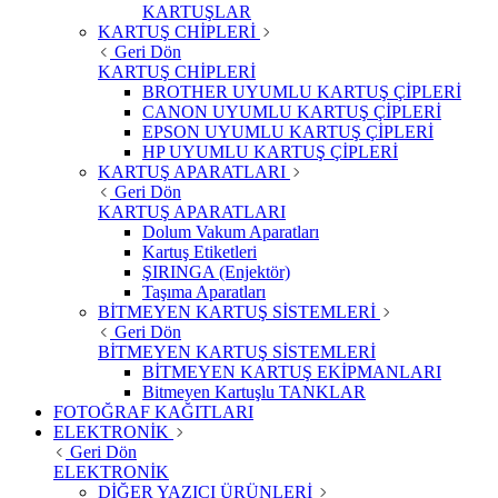
KARTUŞLAR
KARTUŞ CHİPLERİ
Geri Dön
KARTUŞ CHİPLERİ
BROTHER UYUMLU KARTUŞ ÇİPLERİ
CANON UYUMLU KARTUŞ ÇİPLERİ
EPSON UYUMLU KARTUŞ ÇİPLERİ
HP UYUMLU KARTUŞ ÇİPLERİ
KARTUŞ APARATLARI
Geri Dön
KARTUŞ APARATLARI
Dolum Vakum Aparatları
Kartuş Etiketleri
ŞIRINGA (Enjektör)
Taşıma Aparatları
BİTMEYEN KARTUŞ SİSTEMLERİ
Geri Dön
BİTMEYEN KARTUŞ SİSTEMLERİ
BİTMEYEN KARTUŞ EKİPMANLARI
Bitmeyen Kartuşlu TANKLAR
FOTOĞRAF KAĞITLARI
ELEKTRONİK
Geri Dön
ELEKTRONİK
DİĞER YAZICI ÜRÜNLERİ