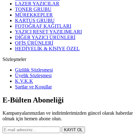
LAZER YAZICILAR
TONER GRUBU
MÜREKKEPLER
KARTUŞ GRUBU
FOTOĞRAF KAĞITLARI
YAZICI RESET YAZILIMLARI
DİĞER YAZICI ÜRÜNLERİ
OFİS ÜRÜNLERİ
HEDİYELİK & KİŞİYE ÖZEL
Sözleşmeler
Gizlilik Sözleşmesi
Üyelik Sözleşmesi
K.V.K.K
Şartlar ve Koşullar
E-Bülten Aboneliği
Kampanyalarımızdan ve indirimlerimizden güncel olarak haberdar
olmak için hemen abone olun.
KAYIT OL