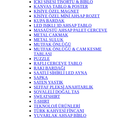
İÇKİ ŞİŞESİ TİŞORTU & BİBLO
KANVAS TABLO & POSTER
KİŞİYE ÖZEL MAGNET
KİŞİYE ÖZEL MİNİ AHŞAP ROZET
KUPA BARDAK
LED IŞIKLI 3D AHŞAP TABLO
MASAÜSTÜ AHŞAP PALET ÇERÇEVE
METAL ÇAKMAK
METAL SULUK
MUTFAK ÖNLÜĞÜ
MUTFAK ÖNLÜĞÜ & CAM KESME
TABLASI
PUZZLE
RAFLI ÇERÇEVE TABLO
RAKI BARDAĞI
SAATLİ SİHİRLİ LED AYNA
ŞAPKA
SATEN YASTIK
ŞEFFAF PLEKSİ ANAHTARLIK
ŞOVALELİ DOĞAL TAŞ
SWEATSHIRT
T-SHIRT
TEKNOLOJİ ÜRÜNLERİ
TÜRK KAHVESİ FİNCANI
YUVARLAK AHŞAP BİBLO