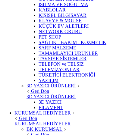
ISITMA VE SOĞUTMA
KABLOLAR
KİŞİSEL BİLGİSAYAR
KLAVYE & MOUSE
KÜÇÜK EV ALETLERİ
NETWORK GRUBU
PET SHOP
SAĞLIK - BAKIM - KOZMETİK
SARF MALZEME
TAMAMLAYICI ÜRÜNLER
TAVSIYE SİSTEMLER
TELEFON ve TELSİZ
TELEVİZYONLAR
TÜKETİCİ ELEKTRONİĞİ
YAZILIM
3D YAZICI ÜRÜNLERİ
Geri Dön
3D YAZICI ÜRÜNLERİ
3D YAZICI
FİLAMENT
KURUMSAL HEDİYELER
Geri Dön
KURUMSAL HEDİYELER
BK KURUMSAL
Geri Dön