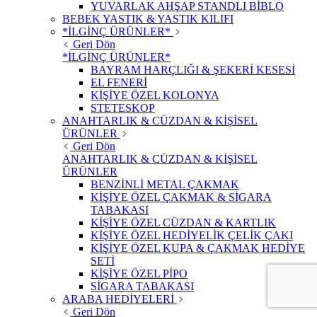
YUVARLAK AHŞAP STANDLI BİBLO
BEBEK YASTIK & YASTIK KILIFI
*İLGİNÇ ÜRÜNLER*
Geri Dön
*İLGİNÇ ÜRÜNLER*
BAYRAM HARÇLIĞI & ŞEKERİ KESESİ
EL FENERİ
KİŞİYE ÖZEL KOLONYA
STETESKOP
ANAHTARLIK & CÜZDAN & KİŞİSEL
ÜRÜNLER
Geri Dön
ANAHTARLIK & CÜZDAN & KİŞİSEL
ÜRÜNLER
BENZİNLİ METAL ÇAKMAK
KİŞİYE ÖZEL ÇAKMAK & SİGARA
TABAKASI
KİŞİYE ÖZEL CÜZDAN & KARTLIK
KİŞİYE ÖZEL HEDİYELİK ÇELİK ÇAKI
KİŞİYE ÖZEL KUPA & ÇAKMAK HEDİYE
SETİ
KİŞİYE ÖZEL PİPO
SİGARA TABAKASI
ARABA HEDİYELERİ
Geri Dön