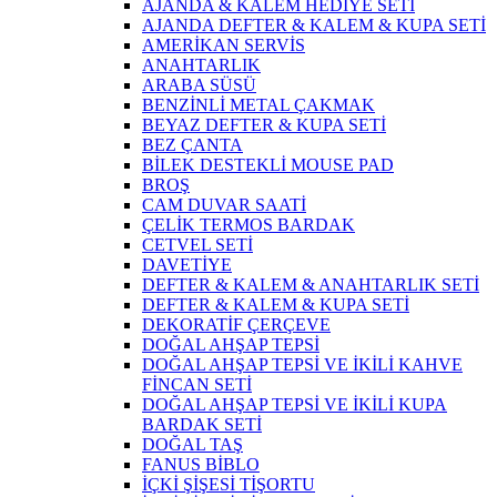
AJANDA & KALEM HEDİYE SETİ
AJANDA DEFTER & KALEM & KUPA SETİ
AMERİKAN SERVİS
ANAHTARLIK
ARABA SÜSÜ
BENZİNLİ METAL ÇAKMAK
BEYAZ DEFTER & KUPA SETİ
BEZ ÇANTA
BİLEK DESTEKLİ MOUSE PAD
BROŞ
CAM DUVAR SAATİ
ÇELİK TERMOS BARDAK
CETVEL SETİ
DAVETİYE
DEFTER & KALEM & ANAHTARLIK SETİ
DEFTER & KALEM & KUPA SETİ
DEKORATİF ÇERÇEVE
DOĞAL AHŞAP TEPSİ
DOĞAL AHŞAP TEPSİ VE İKİLİ KAHVE
FİNCAN SETİ
DOĞAL AHŞAP TEPSİ VE İKİLİ KUPA
BARDAK SETİ
DOĞAL TAŞ
FANUS BİBLO
İÇKİ ŞİŞESİ TİŞORTU