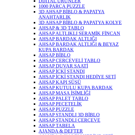
DİJİTAL ÜRÜNLER
1000 PARÇA PUZZLE
3D AHŞAP BİBLO & PAPATYA
ANAHTARLIK
3D AHŞAP BİBLO & PAPATYA KOLYE
AHŞAP & 3D TABLO
AHŞAP ALTLIKLI SERAMİK FİNCAN
AHŞAP BARDAK ALTLIĞI
AHŞAP BARDAK ALTLIĞI & BEYAZ
KUPA BARDAK
AHŞAP BİBLO
AHŞAP ÇERÇEVELİ TABLO
AHŞAP DUVAR SAATİ
AHŞAP İÇKİ STANDI
AHŞAP İÇKİ STANDI HEDİYE SETİ
AHŞAP KAPI SÜSÜ
AHŞAP KUTULU KUPA BARDAK
AHŞAP MASA İSİMLİĞİ
AHŞAP PALET TABLO
AHŞAP PEÇETELİK
AHŞAP PUZZLE
AHŞAP STANDLI 3D BİBLO
AHŞAP STANDLI ÇERÇEVE
AHŞAP TABELA
AJANDA & DEFTER