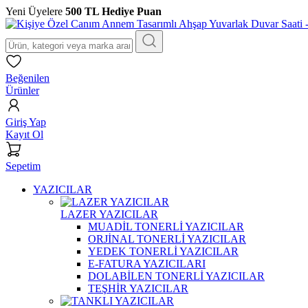
Yeni Üyelere
500 TL Hediye Puan
Beğenilen
Ürünler
Giriş Yap
Kayıt Ol
Sepetim
YAZICILAR
LAZER YAZICILAR
MUADİL TONERLİ YAZICILAR
ORJİNAL TONERLİ YAZICILAR
YEDEK TONERLİ YAZICILAR
E-FATURA YAZICILARI
DOLABİLEN TONERLİ YAZICILAR
TEŞHİR YAZICILAR