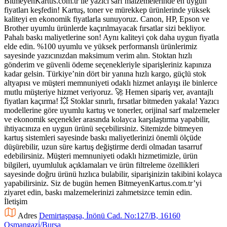
BitmeyenKartus.com.tr ile yazıcı sarf malzemelerinde en uygun
fiyatları keşfedin! Kartuş, toner ve mürekkep ürünlerinde yüksek
kaliteyi en ekonomik fiyatlarla sunuyoruz. Canon, HP, Epson ve
Brother uyumlu ürünlerde kaçırılmayacak fırsatlar sizi bekliyor.
Pahalı baskı maliyetlerine son! Aynı kaliteyi çok daha uygun fiyatla
elde edin. %100 uyumlu ve yüksek performanslı ürünlerimiz
sayesinde yazıcınızdan maksimum verim alın. Stoktan hızlı
gönderim ve güvenli ödeme seçenekleriyle siparişleriniz kapınıza
kadar gelsin. Türkiye’nin dört bir yanına hızlı kargo, güçlü stok
altyapısı ve müşteri memnuniyeti odaklı hizmet anlayışı ile binlerce
mutlu müşteriye hizmet veriyoruz. 🚀 Hemen sipariş ver, avantajlı
fiyatları kaçırma! 💥 Stoklar sınırlı, fırsatlar bitmeden yakala! Yazıcı
modellerine göre uyumlu kartuş ve tonerler, orijinal sarf malzemeler
ve ekonomik seçenekler arasında kolayca karşılaştırma yapabilir,
ihtiyacınıza en uygun ürünü seçebilirsiniz. Sitemizde bitmeyen
kartuş sistemleri sayesinde baskı maliyetlerinizi önemli ölçüde
düşürebilir, uzun süre kartuş değiştirme derdi olmadan tasarruf
edebilirsiniz. Müşteri memnuniyeti odaklı hizmetimizle, ürün
bilgileri, uyumluluk açıklamaları ve ürün filtreleme özellikleri
sayesinde doğru ürünü hızlıca bulabilir, siparişinizin takibini kolayca
yapabilirsiniz. Siz de bugün hemen BitmeyenKartus.com.tr’yi
ziyaret edin, baskı malzemelerinizi zahmetsizce temin edin.
İletişim
Adres
Demirtaşpaşa, İnönü Cad. No:127/B, 16160
Osmangazi̇/Bursa