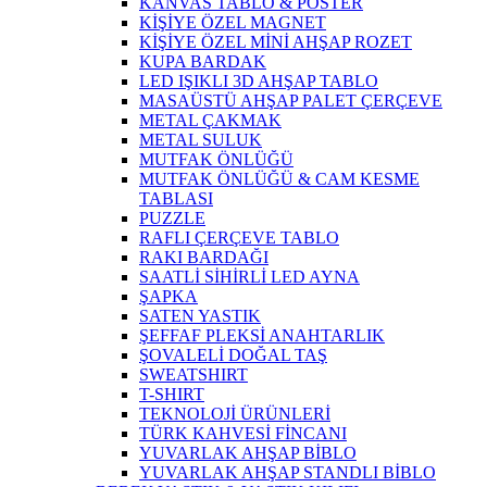
KANVAS TABLO & POSTER
KİŞİYE ÖZEL MAGNET
KİŞİYE ÖZEL MİNİ AHŞAP ROZET
KUPA BARDAK
LED IŞIKLI 3D AHŞAP TABLO
MASAÜSTÜ AHŞAP PALET ÇERÇEVE
METAL ÇAKMAK
METAL SULUK
MUTFAK ÖNLÜĞÜ
MUTFAK ÖNLÜĞÜ & CAM KESME
TABLASI
PUZZLE
RAFLI ÇERÇEVE TABLO
RAKI BARDAĞI
SAATLİ SİHİRLİ LED AYNA
ŞAPKA
SATEN YASTIK
ŞEFFAF PLEKSİ ANAHTARLIK
ŞOVALELİ DOĞAL TAŞ
SWEATSHIRT
T-SHIRT
TEKNOLOJİ ÜRÜNLERİ
TÜRK KAHVESİ FİNCANI
YUVARLAK AHŞAP BİBLO
YUVARLAK AHŞAP STANDLI BİBLO