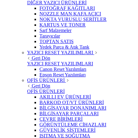
DİĞER YAZICI ÜRÜNLERİ
FOTOĞRAF KAĞITLARI
NOZZLE MAN KAFA AÇICI
NOKTA VURUŞLU ŞERİTLER
KARTUŞ VE TONER
Sarf Malzemeler
Tarayıcılar
TOPTAN SATIŞ
Yedek Parça & Atık Tank
YAZICI RESET YAZILIMLARI
Geri Dön
YAZICI RESET YAZILIMLARI
Canon Reset Yazılımları
Epson Reset Yazılımları
OFİS ÜRÜNLERİ
Geri Dön
OFİS ÜRÜNLERİ
AKILLI EV ÜRÜNLERİ
BARKOD OT/VT ÜRÜNLERİ
BİLGİSAYAR DONANIMLARI
BİLGİSAYAR PARÇALARI
ÇEVRE BİRİMLERİ
GÖRÜNTÜLEME CİHAZLARI
GÜVENLİK SİSTEMLERİ
ISITMA VE SOĞUTMA