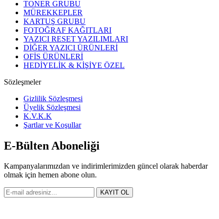
TONER GRUBU
MÜREKKEPLER
KARTUŞ GRUBU
FOTOĞRAF KAĞITLARI
YAZICI RESET YAZILIMLARI
DİĞER YAZICI ÜRÜNLERİ
OFİS ÜRÜNLERİ
HEDİYELİK & KİŞİYE ÖZEL
Sözleşmeler
Gizlilik Sözleşmesi
Üyelik Sözleşmesi
K.V.K.K
Şartlar ve Koşullar
E-Bülten Aboneliği
Kampanyalarımızdan ve indirimlerimizden güncel olarak haberdar
olmak için hemen abone olun.
KAYIT OL