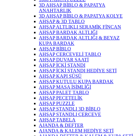
3D AHŞAP BİBLO & PAPATYA
ANAHTARLIK
3D AHŞAP BİBLO & PAPATYA KOLYE
AHŞAP & 3D TABLO
AHŞAP ALTLIKLI SERAMİK FİNCAN
AHŞAP BARDAK ALTLIĞI
AHŞAP BARDAK ALTLIĞI & BEYAZ
KUPA BARDAK
AHŞAP BİBLO
AHŞAP ÇERÇEVELİ TABLO
AHŞAP DUVAR SAATİ
AHŞAP İÇKİ STANDI
AHŞAP İÇKİ STANDI HEDİYE SETİ
AHŞAP KAPI SÜSÜ
AHŞAP KUTULU KUPA BARDAK
AHŞAP MASA İSİMLİĞİ
AHŞAP PALET TABLO
AHŞAP PEÇETELİK
AHŞAP PUZZLE
AHŞAP STANDLI 3D BİBLO
AHŞAP STANDLI ÇERÇEVE
AHŞAP TABELA
AJANDA & DEFTER
AJANDA & KALEM HEDİYE SETİ