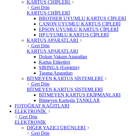
KARTUŞ CHİPLERİ
Geri Dön
KARTUŞ CHİPLERİ
BROTHER UYUMLU KARTUŞ ÇİPLERİ
CANON UYUMLU KARTUŞ ÇİPLERİ
EPSON UYUMLU KARTUŞ ÇİPLERİ
HP UYUMLU KARTUŞ ÇİPLERİ
KARTUŞ APARATLARI
Geri Dön
KARTUŞ APARATLARI
Dolum Vakum Aparatları
Kartuş Etiketleri
ŞIRINGA (Enjektör)
Taşıma Aparatları
BİTMEYEN KARTUŞ SİSTEMLERİ
Geri Dön
BİTMEYEN KARTUŞ SİSTEMLERİ
BİTMEYEN KARTUŞ EKİPMANLARI
Bitmeyen Kartuşlu TANKLAR
FOTOĞRAF KAĞITLARI
ELEKTRONİK
Geri Dön
ELEKTRONİK
DİĞER YAZICI ÜRÜNLERİ
Geri Dön