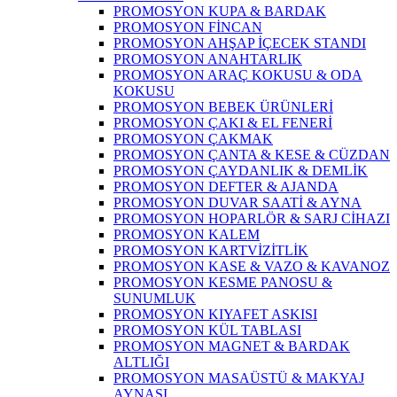
PROMOSYON KUPA & BARDAK
PROMOSYON FİNCAN
PROMOSYON AHŞAP İÇECEK STANDI
PROMOSYON ANAHTARLIK
PROMOSYON ARAÇ KOKUSU & ODA
KOKUSU
PROMOSYON BEBEK ÜRÜNLERİ
PROMOSYON ÇAKI & EL FENERİ
PROMOSYON ÇAKMAK
PROMOSYON ÇANTA & KESE & CÜZDAN
PROMOSYON ÇAYDANLIK & DEMLİK
PROMOSYON DEFTER & AJANDA
PROMOSYON DUVAR SAATİ & AYNA
PROMOSYON HOPARLÖR & SARJ CİHAZI
PROMOSYON KALEM
PROMOSYON KARTVİZİTLİK
PROMOSYON KASE & VAZO & KAVANOZ
PROMOSYON KESME PANOSU &
SUNUMLUK
PROMOSYON KIYAFET ASKISI
PROMOSYON KÜL TABLASI
PROMOSYON MAGNET & BARDAK
ALTLIĞI
PROMOSYON MASAÜSTÜ & MAKYAJ
AYNASI