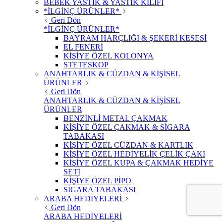
BEBEK YASTIK & YASTIK KILIFI
*İLGİNÇ ÜRÜNLER*
Geri Dön
*İLGİNÇ ÜRÜNLER*
BAYRAM HARÇLIĞI & ŞEKERİ KESESİ
EL FENERİ
KİŞİYE ÖZEL KOLONYA
STETESKOP
ANAHTARLIK & CÜZDAN & KİŞİSEL
ÜRÜNLER
Geri Dön
ANAHTARLIK & CÜZDAN & KİŞİSEL
ÜRÜNLER
BENZİNLİ METAL ÇAKMAK
KİŞİYE ÖZEL ÇAKMAK & SİGARA
TABAKASI
KİŞİYE ÖZEL CÜZDAN & KARTLIK
KİŞİYE ÖZEL HEDİYELİK ÇELİK ÇAKI
KİŞİYE ÖZEL KUPA & ÇAKMAK HEDİYE
SETİ
KİŞİYE ÖZEL PİPO
SİGARA TABAKASI
ARABA HEDİYELERİ
Geri Dön
ARABA HEDİYELERİ