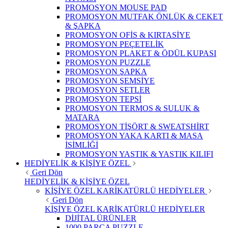
PROMOSYON MOUSE PAD
PROMOSYON MUTFAK ÖNLÜK & CEKET
& ŞAPKA
PROMOSYON OFİS & KIRTASİYE
PROMOSYON PEÇETELİK
PROMOSYON PLAKET & ÖDÜL KUPASI
PROMOSYON PUZZLE
PROMOSYON ŞAPKA
PROMOSYON ŞEMSİYE
PROMOSYON SETLER
PROMOSYON TEPSİ
PROMOSYON TERMOS & SULUK &
MATARA
PROMOSYON TİŞÖRT & SWEATSHİRT
PROMOSYON YAKA KARTI & MASA
İSİMLİĞİ
PROMOSYON YASTIK & YASTIK KILIFI
HEDİYELİK & KİŞİYE ÖZEL
Geri Dön
HEDİYELİK & KİŞİYE ÖZEL
KİŞİYE ÖZEL KARİKATÜRLÜ HEDİYELER
Geri Dön
KİŞİYE ÖZEL KARİKATÜRLÜ HEDİYELER
DİJİTAL ÜRÜNLER
1000 PARÇA PUZZLE