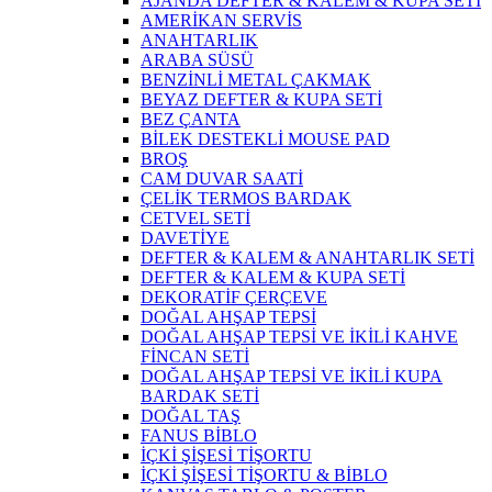
AJANDA DEFTER & KALEM & KUPA SETİ
AMERİKAN SERVİS
ANAHTARLIK
ARABA SÜSÜ
BENZİNLİ METAL ÇAKMAK
BEYAZ DEFTER & KUPA SETİ
BEZ ÇANTA
BİLEK DESTEKLİ MOUSE PAD
BROŞ
CAM DUVAR SAATİ
ÇELİK TERMOS BARDAK
CETVEL SETİ
DAVETİYE
DEFTER & KALEM & ANAHTARLIK SETİ
DEFTER & KALEM & KUPA SETİ
DEKORATİF ÇERÇEVE
DOĞAL AHŞAP TEPSİ
DOĞAL AHŞAP TEPSİ VE İKİLİ KAHVE
FİNCAN SETİ
DOĞAL AHŞAP TEPSİ VE İKİLİ KUPA
BARDAK SETİ
DOĞAL TAŞ
FANUS BİBLO
İÇKİ ŞİŞESİ TİŞORTU
İÇKİ ŞİŞESİ TİŞORTU & BİBLO