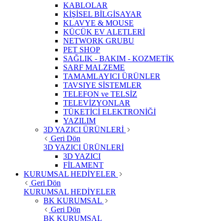
KABLOLAR
KİŞİSEL BİLGİSAYAR
KLAVYE & MOUSE
KÜÇÜK EV ALETLERİ
NETWORK GRUBU
PET SHOP
SAĞLIK - BAKIM - KOZMETİK
SARF MALZEME
TAMAMLAYICI ÜRÜNLER
TAVSIYE SİSTEMLER
TELEFON ve TELSİZ
TELEVİZYONLAR
TÜKETİCİ ELEKTRONİĞİ
YAZILIM
3D YAZICI ÜRÜNLERİ
Geri Dön
3D YAZICI ÜRÜNLERİ
3D YAZICI
FİLAMENT
KURUMSAL HEDİYELER
Geri Dön
KURUMSAL HEDİYELER
BK KURUMSAL
Geri Dön
BK KURUMSAL