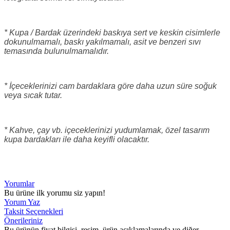
* Kupa / Bardak üzerindeki baskıya sert ve keskin cisimlerle
dokunulmamalı, baskı yakılmamalı, asit ve benzeri sıvı
temasında bulunulmamalıdır.
* İçeceklerinizi cam bardaklara göre daha uzun süre soğuk
veya sıcak tutar.
* Kahve, çay vb. içeceklerinizi yudumlamak, özel tasarım
kupa bardakları ile daha keyifli olacaktır.
Yorumlar
Bu ürüne ilk yorumu siz yapın!
Yorum Yaz
Taksit Seçenekleri
Önerileriniz
Bu ürünün fiyat bilgisi, resim, ürün açıklamalarında ve diğer