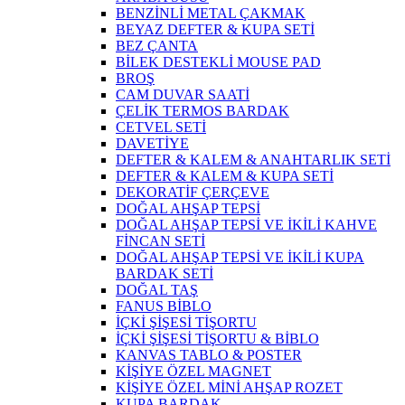
BENZİNLİ METAL ÇAKMAK
BEYAZ DEFTER & KUPA SETİ
BEZ ÇANTA
BİLEK DESTEKLİ MOUSE PAD
BROŞ
CAM DUVAR SAATİ
ÇELİK TERMOS BARDAK
CETVEL SETİ
DAVETİYE
DEFTER & KALEM & ANAHTARLIK SETİ
DEFTER & KALEM & KUPA SETİ
DEKORATİF ÇERÇEVE
DOĞAL AHŞAP TEPSİ
DOĞAL AHŞAP TEPSİ VE İKİLİ KAHVE
FİNCAN SETİ
DOĞAL AHŞAP TEPSİ VE İKİLİ KUPA
BARDAK SETİ
DOĞAL TAŞ
FANUS BİBLO
İÇKİ ŞİŞESİ TİŞORTU
İÇKİ ŞİŞESİ TİŞORTU & BİBLO
KANVAS TABLO & POSTER
KİŞİYE ÖZEL MAGNET
KİŞİYE ÖZEL MİNİ AHŞAP ROZET
KUPA BARDAK