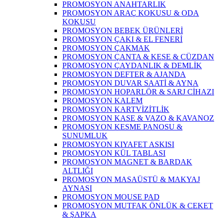
PROMOSYON ANAHTARLIK
PROMOSYON ARAÇ KOKUSU & ODA
KOKUSU
PROMOSYON BEBEK ÜRÜNLERİ
PROMOSYON ÇAKI & EL FENERİ
PROMOSYON ÇAKMAK
PROMOSYON ÇANTA & KESE & CÜZDAN
PROMOSYON ÇAYDANLIK & DEMLİK
PROMOSYON DEFTER & AJANDA
PROMOSYON DUVAR SAATİ & AYNA
PROMOSYON HOPARLÖR & SARJ CİHAZI
PROMOSYON KALEM
PROMOSYON KARTVİZİTLİK
PROMOSYON KASE & VAZO & KAVANOZ
PROMOSYON KESME PANOSU &
SUNUMLUK
PROMOSYON KIYAFET ASKISI
PROMOSYON KÜL TABLASI
PROMOSYON MAGNET & BARDAK
ALTLIĞI
PROMOSYON MASAÜSTÜ & MAKYAJ
AYNASI
PROMOSYON MOUSE PAD
PROMOSYON MUTFAK ÖNLÜK & CEKET
& ŞAPKA