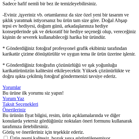
Sadece hafif nemli bir bez ile temizleyebilirsiniz.
-Eviniz ,işyeriniz vb. ortamlarınız da size özel yeni bir tasarım ve
şıklık yaratmak istiyorsanız bu ürün tam size göre. Doğal Ahşap
tepsi ev hediyesi, doğum günü, arkadaşlarınıza hediye
konseptlerinde şık ve dekoratif bir hediye seçeneği olup, vereceğiniz
kişinin de severek kullanabileceği harika bir üründür.
* Gönderdiğiniz fotoğraf profesyonel grafik ekibimiz tarafından
karikatür çizime dönüştürülür ve uygun tema ile ürün üzerine işlenir.
* Gönderdiğiniz fotoğrafın çözünürlüğü ve ışık yoğunluğu
karikatürünüzün kalitesini etkileyecektir. Yüksek çözünürlükte ve
doğru ışıkta çekilmiş fotoğraf göndermenizi tavsiye ederiz.
Yorumlar
Bu ürüne ilk yorumu siz yapın!
Yorum Yaz
Taksit Seçenekleri
Önerileriniz
Bu ürünün fiyat bilgisi, resim, ürün açıklamalarında ve diğer
konularda yetersiz gördüğünüz noktaları öneri formunu kullanarak
tarafımıza iletebilirsiniz.
Görüş ve önerileriniz için teşekkür ederiz.
Ürün resmi kalitesiz, bozuk veya görüntülenemiyor.