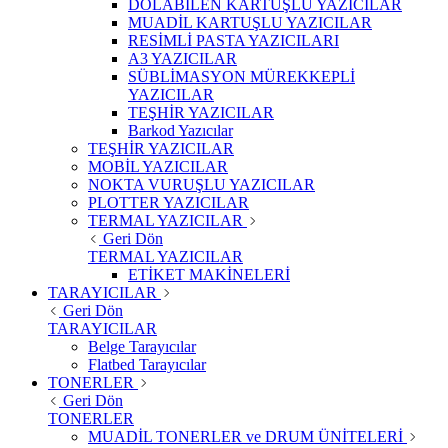
DOLABİLEN KARTUŞLU YAZICILAR
MUADİL KARTUŞLU YAZICILAR
RESİMLİ PASTA YAZICILARI
A3 YAZICILAR
SÜBLİMASYON MÜREKKEPLİ
YAZICILAR
TEŞHİR YAZICILAR
Barkod Yazıcılar
TEŞHİR YAZICILAR
MOBİL YAZICILAR
NOKTA VURUŞLU YAZICILAR
PLOTTER YAZICILAR
TERMAL YAZICILAR
Geri Dön
TERMAL YAZICILAR
ETİKET MAKİNELERİ
TARAYICILAR
Geri Dön
TARAYICILAR
Belge Tarayıcılar
Flatbed Tarayıcılar
TONERLER
Geri Dön
TONERLER
MUADİL TONERLER ve DRUM ÜNİTELERİ