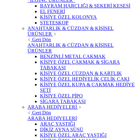
*İLGİNÇ ÜRÜNLER*
BAYRAM HARÇLIĞI & ŞEKERİ KESESİ
EL FENERİ
KİŞİYE ÖZEL KOLONYA
STETESKOP
ANAHTARLIK & CÜZDAN & KİŞİSEL
ÜRÜNLER
Geri Dön
ANAHTARLIK & CÜZDAN & KİŞİSEL
ÜRÜNLER
BENZİNLİ METAL ÇAKMAK
KİŞİYE ÖZEL ÇAKMAK & SİGARA
TABAKASI
KİŞİYE ÖZEL CÜZDAN & KARTLIK
KİŞİYE ÖZEL HEDİYELİK ÇELİK ÇAKI
KİŞİYE ÖZEL KUPA & ÇAKMAK HEDİYE
SETİ
KİŞİYE ÖZEL PİPO
SİGARA TABAKASI
ARABA HEDİYELERİ
Geri Dön
ARABA HEDİYELERİ
ARAÇ YASTIĞI
DİKİZ AYNA SÜSÜ
KİŞİYE ÖZEL ARAÇ YASTIĞI