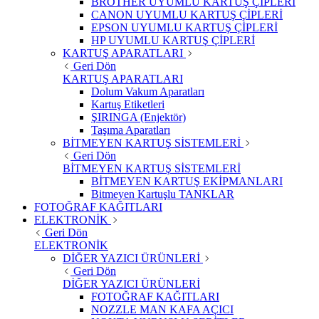
BROTHER UYUMLU KARTUŞ ÇİPLERİ
CANON UYUMLU KARTUŞ ÇİPLERİ
EPSON UYUMLU KARTUŞ ÇİPLERİ
HP UYUMLU KARTUŞ ÇİPLERİ
KARTUŞ APARATLARI
Geri Dön
KARTUŞ APARATLARI
Dolum Vakum Aparatları
Kartuş Etiketleri
ŞIRINGA (Enjektör)
Taşıma Aparatları
BİTMEYEN KARTUŞ SİSTEMLERİ
Geri Dön
BİTMEYEN KARTUŞ SİSTEMLERİ
BİTMEYEN KARTUŞ EKİPMANLARI
Bitmeyen Kartuşlu TANKLAR
FOTOĞRAF KAĞITLARI
ELEKTRONİK
Geri Dön
ELEKTRONİK
DİĞER YAZICI ÜRÜNLERİ
Geri Dön
DİĞER YAZICI ÜRÜNLERİ
FOTOĞRAF KAĞITLARI
NOZZLE MAN KAFA AÇICI