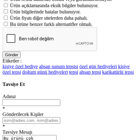
Ürün açıklamasında eksik bilgiler bulunuyor.
Ürün bilgilerinde hatalar bulunuyor.
Ürün fiyatı diğer sitelerden daha pahalı.
Bu ürüne benzer farklı alternatifler olmalı.
Gönder
Etiketler :
kişiye özel hediye
ahşap sunum tepsisi
özel gün hediyeleri
kişiye
özel tepsi
doğum günü hediyeleri
tepsi
ahşap tepsi
karikatürlü tepsi
Tavsiye Et
Adınız
*
Gönderilecek Kişiler
*
Tavsiye Mesajı