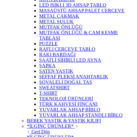
LED IŞIKLI 3D AHŞAP TABLO
MASAÜSTÜ AHŞAP PALET ÇERÇEVE
METAL ÇAKMAK
METAL SULUK
MUTFAK ÖNLÜĞÜ
MUTFAK ÖNLÜĞÜ & CAM KESME
TABLASI
PUZZLE
RAFLI ÇERÇEVE TABLO
RAKI BARDAĞI
SAATLİ SİHİRLİ LED AYNA
ŞAPKA
SATEN YASTIK
ŞEFFAF PLEKSİ ANAHTARLIK
ŞOVALELİ DOĞAL TAŞ
SWEATSHIRT
T-SHIRT
TEKNOLOJİ ÜRÜNLERİ
TÜRK KAHVESİ FİNCANI
YUVARLAK AHŞAP BİBLO
YUVARLAK AHŞAP STANDLI BİBLO
BEBEK YASTIK & YASTIK KILIFI
*İLGİNÇ ÜRÜNLER*
Geri Dön