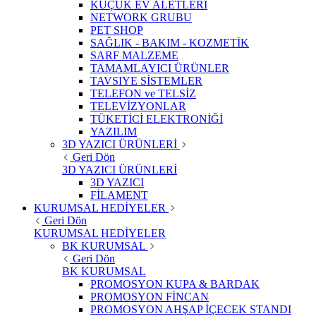
KÜÇÜK EV ALETLERİ
NETWORK GRUBU
PET SHOP
SAĞLIK - BAKIM - KOZMETİK
SARF MALZEME
TAMAMLAYICI ÜRÜNLER
TAVSIYE SİSTEMLER
TELEFON ve TELSİZ
TELEVİZYONLAR
TÜKETİCİ ELEKTRONİĞİ
YAZILIM
3D YAZICI ÜRÜNLERİ
Geri Dön
3D YAZICI ÜRÜNLERİ
3D YAZICI
FİLAMENT
KURUMSAL HEDİYELER
Geri Dön
KURUMSAL HEDİYELER
BK KURUMSAL
Geri Dön
BK KURUMSAL
PROMOSYON KUPA & BARDAK
PROMOSYON FİNCAN
PROMOSYON AHŞAP İÇECEK STANDI