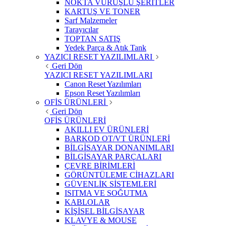
NOKTA VURUŞLU ŞERİTLER
KARTUŞ VE TONER
Sarf Malzemeler
Tarayıcılar
TOPTAN SATIŞ
Yedek Parça & Atık Tank
YAZICI RESET YAZILIMLARI
Geri Dön
YAZICI RESET YAZILIMLARI
Canon Reset Yazılımları
Epson Reset Yazılımları
OFİS ÜRÜNLERİ
Geri Dön
OFİS ÜRÜNLERİ
AKILLI EV ÜRÜNLERİ
BARKOD OT/VT ÜRÜNLERİ
BİLGİSAYAR DONANIMLARI
BİLGİSAYAR PARÇALARI
ÇEVRE BİRİMLERİ
GÖRÜNTÜLEME CİHAZLARI
GÜVENLİK SİSTEMLERİ
ISITMA VE SOĞUTMA
KABLOLAR
KİŞİSEL BİLGİSAYAR
KLAVYE & MOUSE