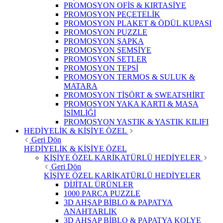
PROMOSYON OFİS & KIRTASİYE
PROMOSYON PEÇETELİK
PROMOSYON PLAKET & ÖDÜL KUPASI
PROMOSYON PUZZLE
PROMOSYON ŞAPKA
PROMOSYON ŞEMSİYE
PROMOSYON SETLER
PROMOSYON TEPSİ
PROMOSYON TERMOS & SULUK &
MATARA
PROMOSYON TİŞÖRT & SWEATSHİRT
PROMOSYON YAKA KARTI & MASA
İSİMLİĞİ
PROMOSYON YASTIK & YASTIK KILIFI
HEDİYELİK & KİŞİYE ÖZEL
Geri Dön
HEDİYELİK & KİŞİYE ÖZEL
KİŞİYE ÖZEL KARİKATÜRLÜ HEDİYELER
Geri Dön
KİŞİYE ÖZEL KARİKATÜRLÜ HEDİYELER
DİJİTAL ÜRÜNLER
1000 PARÇA PUZZLE
3D AHŞAP BİBLO & PAPATYA
ANAHTARLIK
3D AHŞAP BİBLO & PAPATYA KOLYE