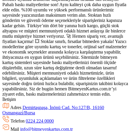
Pahalı baskı maliyetlerine son! Aynı kaliteyi çok daha uygun fiyatla
elde edin. %100 uyumlu ve yüksek performanslı ürünlerimiz
sayesinde yazıcınızdan maksimum verim alın. Stoktan hızlı
gönderim ve güvenli ödeme seçenekleriyle siparişleriniz kapınıza
kadar gelsin. Türkiye’nin dört bir yanına hızlı kargo, güçlü stok
altyapısı ve müşteri memnuniyeti odaklı hizmet anlayışı ile binlerce
mutlu müşteriye hizmet veriyoruz. 🚀 Hemen sipariş ver, avantajlı
fiyatları kaçırma! 💥 Stoklar sınırlı, fırsatlar bitmeden yakala! Yazıcı
modellerine göre uyumlu kartuş ve tonerler, orijinal sarf malzemeler
ve ekonomik seçenekler arasında kolayca karşılaştırma yapabilir,
ihtiyacınıza en uygun ürünü seçebilirsiniz. Sitemizde bitmeyen
kartuş sistemleri sayesinde baskı maliyetlerinizi önemli ölçüde
düşürebilir, uzun süre kartuş değiştirme derdi olmadan tasarruf
edebilirsiniz. Müşteri memnuniyeti odaklı hizmetimizle, ürün
bilgileri, uyumluluk açıklamaları ve ürün filtreleme özellikleri
sayesinde doğru ürünü hızlıca bulabilir, siparişinizin takibini kolayca
yapabilirsiniz. Siz de bugün hemen BitmeyenKartus.com.tr’yi
ziyaret edin, baskı malzemelerinizi zahmetsizce temin edin.
İletişim
Adres
Demirtaşpaşa, İnönü Cad. No:127/B, 16160
Osmangazi̇/Bursa
Telefon
0224 224 0000
Mail
info@bitmeyenkartus.com.tr