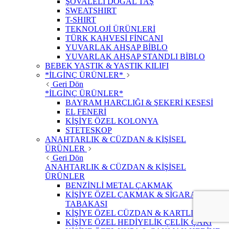
ŞOVALELİ DOĞAL TAŞ
SWEATSHIRT
T-SHIRT
TEKNOLOJİ ÜRÜNLERİ
TÜRK KAHVESİ FİNCANI
YUVARLAK AHŞAP BİBLO
YUVARLAK AHŞAP STANDLI BİBLO
BEBEK YASTIK & YASTIK KILIFI
*İLGİNÇ ÜRÜNLER*
Geri Dön
*İLGİNÇ ÜRÜNLER*
BAYRAM HARÇLIĞI & ŞEKERİ KESESİ
EL FENERİ
KİŞİYE ÖZEL KOLONYA
STETESKOP
ANAHTARLIK & CÜZDAN & KİŞİSEL
ÜRÜNLER
Geri Dön
ANAHTARLIK & CÜZDAN & KİŞİSEL
ÜRÜNLER
BENZİNLİ METAL ÇAKMAK
KİŞİYE ÖZEL ÇAKMAK & SİGARA
TABAKASI
KİŞİYE ÖZEL CÜZDAN & KARTLIK
KİŞİYE ÖZEL HEDİYELİK ÇELİK ÇAKI