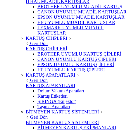
İTHAL MUADİL KARTUŞLAR
BROTHER UYUMLU MUADİL KARTUŞ
CANON UYUMLU MUADİL KARTUŞLAR
EPSON UYUMLU MUADİL KARTUŞLAR
HP UYUMLU MUADİL KARTUŞLAR
LEXMARK UYUMLU MUADİL
KARTUŞLAR
KARTUŞ CHİPLERİ
Geri Dön
KARTUŞ CHİPLERİ
BROTHER UYUMLU KARTUŞ ÇİPLERİ
CANON UYUMLU KARTUŞ ÇİPLERİ
EPSON UYUMLU KARTUŞ ÇİPLERİ
HP UYUMLU KARTUŞ ÇİPLERİ
KARTUŞ APARATLARI
Geri Dön
KARTUŞ APARATLARI
Dolum Vakum Aparatları
Kartuş Etiketleri
ŞIRINGA (Enjektör)
Taşıma Aparatları
BİTMEYEN KARTUŞ SİSTEMLERİ
Geri Dön
BİTMEYEN KARTUŞ SİSTEMLERİ
BİTMEYEN KARTUŞ EKİPMANLARI