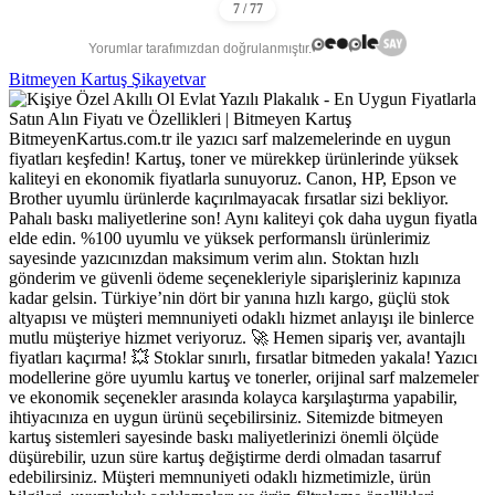
Yorumlar tarafımızdan doğrulanmıştır.
Bitmeyen Kartuş Şikayetvar
BitmeyenKartus.com.tr ile yazıcı sarf malzemelerinde en uygun
fiyatları keşfedin! Kartuş, toner ve mürekkep ürünlerinde yüksek
kaliteyi en ekonomik fiyatlarla sunuyoruz. Canon, HP, Epson ve
Brother uyumlu ürünlerde kaçırılmayacak fırsatlar sizi bekliyor.
Pahalı baskı maliyetlerine son! Aynı kaliteyi çok daha uygun fiyatla
elde edin. %100 uyumlu ve yüksek performanslı ürünlerimiz
sayesinde yazıcınızdan maksimum verim alın. Stoktan hızlı
gönderim ve güvenli ödeme seçenekleriyle siparişleriniz kapınıza
kadar gelsin. Türkiye’nin dört bir yanına hızlı kargo, güçlü stok
altyapısı ve müşteri memnuniyeti odaklı hizmet anlayışı ile binlerce
mutlu müşteriye hizmet veriyoruz. 🚀 Hemen sipariş ver, avantajlı
fiyatları kaçırma! 💥 Stoklar sınırlı, fırsatlar bitmeden yakala! Yazıcı
modellerine göre uyumlu kartuş ve tonerler, orijinal sarf malzemeler
ve ekonomik seçenekler arasında kolayca karşılaştırma yapabilir,
ihtiyacınıza en uygun ürünü seçebilirsiniz. Sitemizde bitmeyen
kartuş sistemleri sayesinde baskı maliyetlerinizi önemli ölçüde
düşürebilir, uzun süre kartuş değiştirme derdi olmadan tasarruf
edebilirsiniz. Müşteri memnuniyeti odaklı hizmetimizle, ürün