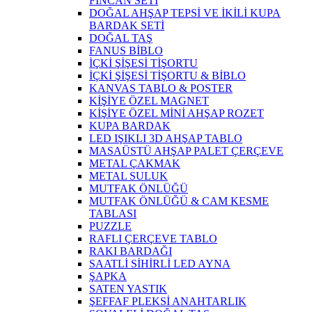
FİNCAN SETİ
DOĞAL AHŞAP TEPSİ VE İKİLİ KUPA
BARDAK SETİ
DOĞAL TAŞ
FANUS BİBLO
İÇKİ ŞİŞESİ TİŞORTU
İÇKİ ŞİŞESİ TİŞORTU & BİBLO
KANVAS TABLO & POSTER
KİŞİYE ÖZEL MAGNET
KİŞİYE ÖZEL MİNİ AHŞAP ROZET
KUPA BARDAK
LED IŞIKLI 3D AHŞAP TABLO
MASAÜSTÜ AHŞAP PALET ÇERÇEVE
METAL ÇAKMAK
METAL SULUK
MUTFAK ÖNLÜĞÜ
MUTFAK ÖNLÜĞÜ & CAM KESME
TABLASI
PUZZLE
RAFLI ÇERÇEVE TABLO
RAKI BARDAĞI
SAATLİ SİHİRLİ LED AYNA
ŞAPKA
SATEN YASTIK
ŞEFFAF PLEKSİ ANAHTARLIK