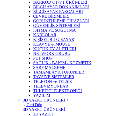
BARKOD OT/VT ÜRÜNLERİ
BİLGİSAYAR DONANIMLARI
BİLGİSAYAR PARÇALARI
ÇEVRE BİRİMLERİ
GÖRÜNTÜLEME CİHAZLARI
GÜVENLİK SİSTEMLERİ
ISITMA VE SOĞUTMA
KABLOLAR
KİŞİSEL BİLGİSAYAR
KLAVYE & MOUSE
KÜÇÜK EV ALETLERİ
NETWORK GRUBU
PET SHOP
SAĞLIK - BAKIM - KOZMETİK
SARF MALZEME
TAMAMLAYICI ÜRÜNLER
TAVSIYE SİSTEMLER
TELEFON ve TELSİZ
TELEVİZYONLAR
TÜKETİCİ ELEKTRONİĞİ
YAZILIM
3D YAZICI ÜRÜNLERİ
Geri Dön
3D YAZICI ÜRÜNLERİ
3D YAZICI