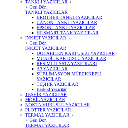
TANKLI YAZICILAR
Geri Dön
TANKLI YAZICILAR
BROTHER TANKLI YAZICILAR
CANON TANKLI YAZICILAR
EPSON TANKLI YAZICILAR
HP SMART TANK YAZICILAR
INKJET YAZICILAR
Geri Dön
INKJET YAZICILAR
DOLABİLEN KARTUŞLU YAZICILAR
MUADİL KARTUŞLU YAZICILAR
RESİMLİ PASTA YAZICILARI
A3 YAZICILAR
SÜBLİMASYON MÜREKKEPLİ
YAZICILAR
TEŞHİR YAZICILAR
Barkod Yazıcılar
TEŞHİR YAZICILAR
MOBİL YAZICILAR
NOKTA VURUŞLU YAZICILAR
PLOTTER YAZICILAR
TERMAL YAZICILAR
Geri Dön
TERMAL YAZICILAR