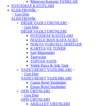
Bitmeyen Kartuşlu TANKLAR
FOTOĞRAF KAĞITLARI
ELEKTRONİK
Geri Dön
ELEKTRONİK
DİĞER YAZICI ÜRÜNLERİ
Geri Dön
DİĞER YAZICI ÜRÜNLERİ
FOTOĞRAF KAĞITLARI
NOZZLE MAN KAFA AÇICI
NOKTA VURUŞLU ŞERİTLER
KARTUŞ VE TONER
Sarf Malzemeler
Tarayıcılar
TOPTAN SATIŞ
Yedek Parça & Atık Tank
YAZICI RESET YAZILIMLARI
Geri Dön
YAZICI RESET YAZILIMLARI
Canon Reset Yazılımları
Epson Reset Yazılımları
OFİS ÜRÜNLERİ
Geri Dön
OFİS ÜRÜNLERİ
AKILLI EV ÜRÜNLERİ