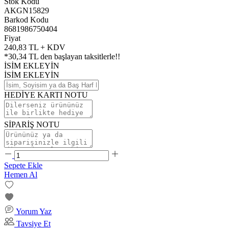
Stok Kodu
AKGN15829
Barkod Kodu
8681986750404
Fiyat
240,83 TL + KDV
*
30,34 TL
den başlayan taksitlerle!!
İSİM EKLEYİN
İSİM EKLEYİN
HEDİYE KARTI NOTU
SİPARİŞ NOTU
Sepete Ekle
Hemen Al
Yorum Yaz
Tavsiye Et