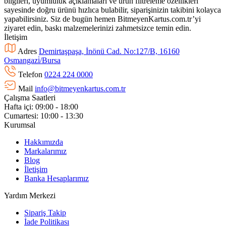
bilgileri, uyumluluk açıklamaları ve ürün filtreleme özellikleri
sayesinde doğru ürünü hızlıca bulabilir, siparişinizin takibini kolayca
yapabilirsiniz. Siz de bugün hemen BitmeyenKartus.com.tr’yi
ziyaret edin, baskı malzemelerinizi zahmetsizce temin edin.
İletişim
Adres
Demirtaşpaşa, İnönü Cad. No:127/B, 16160
Osmangazi̇/Bursa
Telefon
0224 224 0000
Mail
info@bitmeyenkartus.com.tr
Çalışma Saatleri
Hafta içi: 09:00 - 18:00
Cumartesi: 10:00 - 13:30
Kurumsal
Hakkımızda
Markalarımız
Blog
İletişim
Banka Hesaplarımız
Yardım Merkezi
Sipariş Takip
İade Politikası