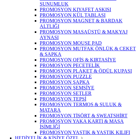
SUNUMLUK
PROMOSYON KIYAFET ASKISI
PROMOSYON KÜL TABLASI
PROMOSYON MAGNET & BARDAK
ALTLIĞI
PROMOSYON MASAÜSTÜ & MAKYAJ
AYNASI
PROMOSYON MOUSE PAD
PROMOSYON MUTFAK ÖNLÜK & CEKET
& ŞAPKA
PROMOSYON OFİS & KIRTASİYE
PROMOSYON PEÇETELİK
PROMOSYON PLAKET & ÖDÜL KUPASI
PROMOSYON PUZZLE
PROMOSYON ŞAPKA
PROMOSYON ŞEMSİYE
PROMOSYON SETLER
PROMOSYON TEPSİ
PROMOSYON TERMOS & SULUK &
MATARA
PROMOSYON TİŞÖRT & SWEATSHİRT
PROMOSYON YAKA KARTI & MASA
İSİMLİĞİ
PROMOSYON YASTIK & YASTIK KILIFI
HEDİYELİK & KİŞİYE ÖZEL