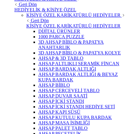
Geri Dön
HEDİYELİK & KİŞİYE ÖZEL
KİŞİYE ÖZEL KARİKATÜRLÜ HEDİYELER
Geri Dön
KİŞİYE ÖZEL KARİKATÜRLÜ HEDİYELER
DİJİTAL ÜRÜNLER
1000 PARÇA PUZZLE
3D AHŞAP BİBLO & PAPATYA
ANAHTARLIK
3D AHŞAP BİBLO & PAPATYA KOLYE
AHŞAP & 3D TABLO
AHŞAP ALTLIKLI SERAMİK FİNCAN
AHŞAP BARDAK ALTLIĞI
AHŞAP BARDAK ALTLIĞI & BEYAZ
KUPA BARDAK
AHŞAP BİBLO
AHŞAP ÇERÇEVELİ TABLO
AHŞAP DUVAR SAATİ
AHŞAP İÇKİ STANDI
AHŞAP İÇKİ STANDI HEDİYE SETİ
AHŞAP KAPI SÜSÜ
AHŞAP KUTULU KUPA BARDAK
AHŞAP MASA İSİMLİĞİ
AHŞAP PALET TABLO
AHŞAP PEÇETELİK