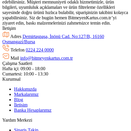
edebilirsiniz. Müşteri memnuniyeti odaklı hizmetimizle, ürün
bilgileri, uyumluluk açıklamaları ve ürün filtreleme özellikleri
sayesinde doğru ürünü hızlıca bulabilir, siparişinizin takibini kolayca
yapabilirsiniz. Siz de bugün hemen BitmeyenKartus.com.tr’yi
ziyaret edin, baskı malzemelerinizi zahmetsizce temin edin.
İletişim
Adres
Demirtaşpaşa, İnönü Cad. No:127/B, 16160
Osmangazi̇/Bursa
Telefon
0224 224 0000
Mail
info@bitmeyenkartus.com.tr
Çalışma Saatleri
Hafta içi: 09:00 - 18:00
Cumartesi: 10:00 - 13:30
Kurumsal
Hakkımızda
Markalarımız
Blog
İletişim
Banka Hesaplarımız
Yardım Merkezi
Sipariş Takip