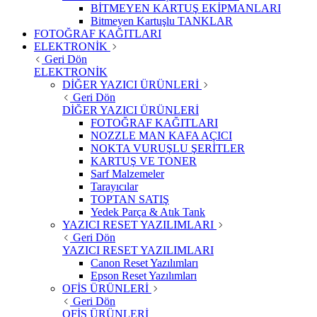
BİTMEYEN KARTUŞ EKİPMANLARI
Bitmeyen Kartuşlu TANKLAR
FOTOĞRAF KAĞITLARI
ELEKTRONİK
Geri Dön
ELEKTRONİK
DİĞER YAZICI ÜRÜNLERİ
Geri Dön
DİĞER YAZICI ÜRÜNLERİ
FOTOĞRAF KAĞITLARI
NOZZLE MAN KAFA AÇICI
NOKTA VURUŞLU ŞERİTLER
KARTUŞ VE TONER
Sarf Malzemeler
Tarayıcılar
TOPTAN SATIŞ
Yedek Parça & Atık Tank
YAZICI RESET YAZILIMLARI
Geri Dön
YAZICI RESET YAZILIMLARI
Canon Reset Yazılımları
Epson Reset Yazılımları
OFİS ÜRÜNLERİ
Geri Dön
OFİS ÜRÜNLERİ