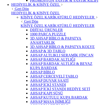
PROMOSYON YASTIK & YASTIK KILIFI
HEDİYELİK & KİŞİYE ÖZEL
Geri Dön
HEDİYELİK & KİŞİYE ÖZEL
KİŞİYE ÖZEL KARİKATÜRLÜ HEDİYELER
Geri Dön
KİŞİYE ÖZEL KARİKATÜRLÜ HEDİYELER
DİJİTAL ÜRÜNLER
1000 PARÇA PUZZLE
3D AHŞAP BİBLO & PAPATYA
ANAHTARLIK
3D AHŞAP BİBLO & PAPATYA KOLYE
AHŞAP & 3D TABLO
AHŞAP ALTLIKLI SERAMİK FİNCAN
AHŞAP BARDAK ALTLIĞI
AHŞAP BARDAK ALTLIĞI & BEYAZ
KUPA BARDAK
AHŞAP BİBLO
AHŞAP ÇERÇEVELİ TABLO
AHŞAP DUVAR SAATİ
AHŞAP İÇKİ STANDI
AHŞAP İÇKİ STANDI HEDİYE SETİ
AHŞAP KAPI SÜSÜ
AHŞAP KUTULU KUPA BARDAK
AHŞAP MASA İSİMLİĞİ