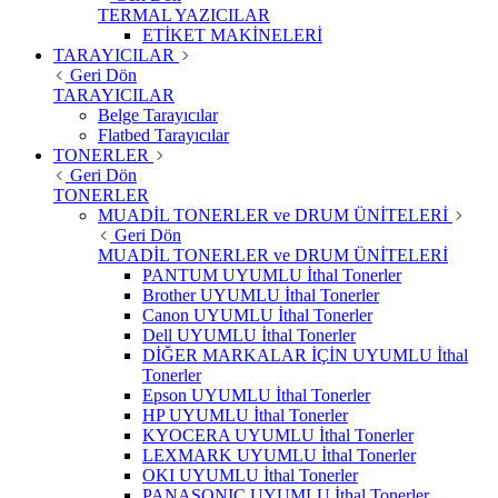
TERMAL YAZICILAR
ETİKET MAKİNELERİ
TARAYICILAR
Geri Dön
TARAYICILAR
Belge Tarayıcılar
Flatbed Tarayıcılar
TONERLER
Geri Dön
TONERLER
MUADİL TONERLER ve DRUM ÜNİTELERİ
Geri Dön
MUADİL TONERLER ve DRUM ÜNİTELERİ
PANTUM UYUMLU İthal Tonerler
Brother UYUMLU İthal Tonerler
Canon UYUMLU İthal Tonerler
Dell UYUMLU İthal Tonerler
DİĞER MARKALAR İÇİN UYUMLU İthal
Tonerler
Epson UYUMLU İthal Tonerler
HP UYUMLU İthal Tonerler
KYOCERA UYUMLU İthal Tonerler
LEXMARK UYUMLU İthal Tonerler
OKI UYUMLU İthal Tonerler
PANASONIC UYUMLU İthal Tonerler