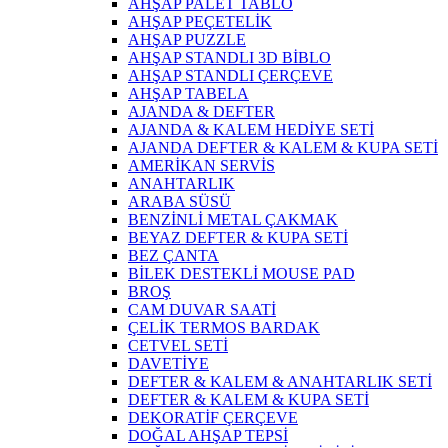
AHŞAP PALET TABLO
AHŞAP PEÇETELİK
AHŞAP PUZZLE
AHŞAP STANDLI 3D BİBLO
AHŞAP STANDLI ÇERÇEVE
AHŞAP TABELA
AJANDA & DEFTER
AJANDA & KALEM HEDİYE SETİ
AJANDA DEFTER & KALEM & KUPA SETİ
AMERİKAN SERVİS
ANAHTARLIK
ARABA SÜSÜ
BENZİNLİ METAL ÇAKMAK
BEYAZ DEFTER & KUPA SETİ
BEZ ÇANTA
BİLEK DESTEKLİ MOUSE PAD
BROŞ
CAM DUVAR SAATİ
ÇELİK TERMOS BARDAK
CETVEL SETİ
DAVETİYE
DEFTER & KALEM & ANAHTARLIK SETİ
DEFTER & KALEM & KUPA SETİ
DEKORATİF ÇERÇEVE
DOĞAL AHŞAP TEPSİ