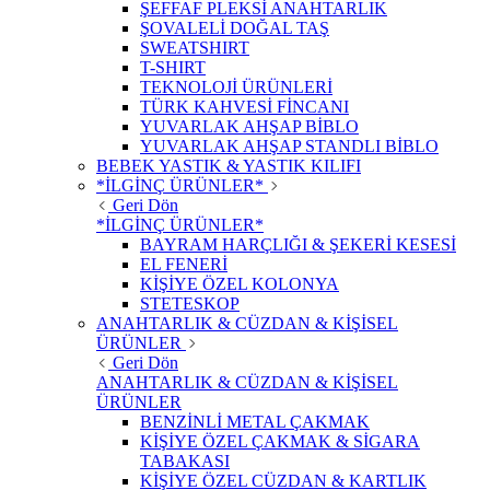
ŞEFFAF PLEKSİ ANAHTARLIK
ŞOVALELİ DOĞAL TAŞ
SWEATSHIRT
T-SHIRT
TEKNOLOJİ ÜRÜNLERİ
TÜRK KAHVESİ FİNCANI
YUVARLAK AHŞAP BİBLO
YUVARLAK AHŞAP STANDLI BİBLO
BEBEK YASTIK & YASTIK KILIFI
*İLGİNÇ ÜRÜNLER*
Geri Dön
*İLGİNÇ ÜRÜNLER*
BAYRAM HARÇLIĞI & ŞEKERİ KESESİ
EL FENERİ
KİŞİYE ÖZEL KOLONYA
STETESKOP
ANAHTARLIK & CÜZDAN & KİŞİSEL
ÜRÜNLER
Geri Dön
ANAHTARLIK & CÜZDAN & KİŞİSEL
ÜRÜNLER
BENZİNLİ METAL ÇAKMAK
KİŞİYE ÖZEL ÇAKMAK & SİGARA
TABAKASI
KİŞİYE ÖZEL CÜZDAN & KARTLIK