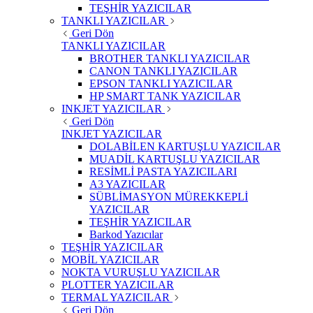
TEŞHİR YAZICILAR
TANKLI YAZICILAR
Geri Dön
TANKLI YAZICILAR
BROTHER TANKLI YAZICILAR
CANON TANKLI YAZICILAR
EPSON TANKLI YAZICILAR
HP SMART TANK YAZICILAR
INKJET YAZICILAR
Geri Dön
INKJET YAZICILAR
DOLABİLEN KARTUŞLU YAZICILAR
MUADİL KARTUŞLU YAZICILAR
RESİMLİ PASTA YAZICILARI
A3 YAZICILAR
SÜBLİMASYON MÜREKKEPLİ
YAZICILAR
TEŞHİR YAZICILAR
Barkod Yazıcılar
TEŞHİR YAZICILAR
MOBİL YAZICILAR
NOKTA VURUŞLU YAZICILAR
PLOTTER YAZICILAR
TERMAL YAZICILAR
Geri Dön