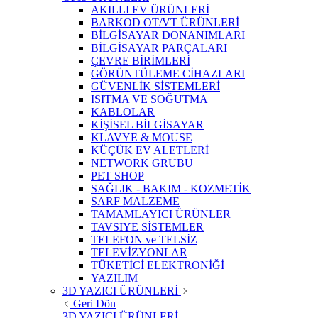
AKILLI EV ÜRÜNLERİ
BARKOD OT/VT ÜRÜNLERİ
BİLGİSAYAR DONANIMLARI
BİLGİSAYAR PARÇALARI
ÇEVRE BİRİMLERİ
GÖRÜNTÜLEME CİHAZLARI
GÜVENLİK SİSTEMLERİ
ISITMA VE SOĞUTMA
KABLOLAR
KİŞİSEL BİLGİSAYAR
KLAVYE & MOUSE
KÜÇÜK EV ALETLERİ
NETWORK GRUBU
PET SHOP
SAĞLIK - BAKIM - KOZMETİK
SARF MALZEME
TAMAMLAYICI ÜRÜNLER
TAVSIYE SİSTEMLER
TELEFON ve TELSİZ
TELEVİZYONLAR
TÜKETİCİ ELEKTRONİĞİ
YAZILIM
3D YAZICI ÜRÜNLERİ
Geri Dön
3D YAZICI ÜRÜNLERİ