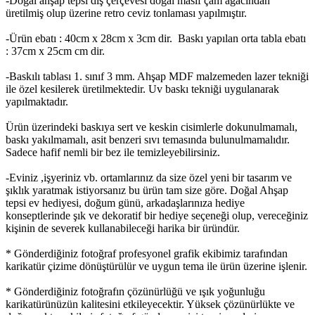
-Doğal ahşap tepsi dış çerçevesi doğal masif çam ağacından
üretilmiş olup üzerine retro ceviz tonlaması yapılmıştır.
-Ürün ebatı : 40cm x 28cm x 3cm dir. Baskı yapılan orta tabla ebatı
: 37cm x 25cm cm dir.
-Baskılı tablası 1. sınıf 3 mm. Ahşap MDF malzemeden lazer tekniği
ile özel kesilerek üretilmektedir. Uv baskı tekniği uygulanarak
yapılmaktadır.
Ürün üzerindeki baskıya sert ve keskin cisimlerle dokunulmamalı,
baskı yakılmamalı, asit benzeri sıvı temasında bulunulmamalıdır.
Sadece hafif nemli bir bez ile temizleyebilirsiniz.
-Eviniz ,işyeriniz vb. ortamlarınız da size özel yeni bir tasarım ve
şıklık yaratmak istiyorsanız bu ürün tam size göre. Doğal Ahşap
tepsi ev hediyesi, doğum günü, arkadaşlarınıza hediye
konseptlerinde şık ve dekoratif bir hediye seçeneği olup, vereceğiniz
kişinin de severek kullanabileceği harika bir üründür.
* Gönderdiğiniz fotoğraf profesyonel grafik ekibimiz tarafından
karikatür çizime dönüştürülür ve uygun tema ile ürün üzerine işlenir.
* Gönderdiğiniz fotoğrafın çözünürlüğü ve ışık yoğunluğu
karikatürünüzün kalitesini etkileyecektir. Yüksek çözünürlükte ve