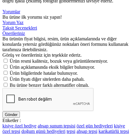
doğru ışıkta çekilmiş fotoğraf göndermenizi tavsiye ederiz.
Yorumlar
Bu ürüne ilk yorumu siz yapın!
Yorum Yaz
Taksit Seçenekleri
Önerileriniz
Bu ürünün fiyat bilgisi, resim, ürün açıklamalarında ve diğer
konularda yetersiz gördüğünüz noktaları öneri formunu kullanarak
tarafımıza iletebilirsiniz.
Görüş ve önerileriniz için teşekkür ederiz.
Ürün resmi kalitesiz, bozuk veya görüntülenemiyor.
Ürün açıklamasında eksik bilgiler bulunuyor.
Ürün bilgilerinde hatalar bulunuyor.
Ürün fiyatı diğer sitelerden daha pahalı.
Bu ürüne benzer farklı alternatifler olmalı.
Gönder
Etiketler :
kişiye özel hediye
ahşap sunum tepsisi
özel gün hediyeleri
kişiye
özel tepsi
doğum günü hediyeleri
tepsi
ahşap tepsi
karikatürlü tepsi