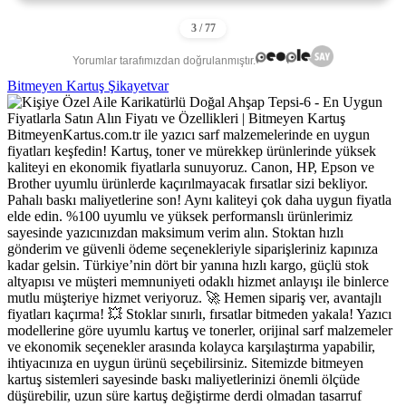
Yorumlar tarafımızdan doğrulanmıştır.
Bitmeyen Kartuş Şikayetvar
BitmeyenKartus.com.tr ile yazıcı sarf malzemelerinde en uygun
fiyatları keşfedin! Kartuş, toner ve mürekkep ürünlerinde yüksek
kaliteyi en ekonomik fiyatlarla sunuyoruz. Canon, HP, Epson ve
Brother uyumlu ürünlerde kaçırılmayacak fırsatlar sizi bekliyor.
Pahalı baskı maliyetlerine son! Aynı kaliteyi çok daha uygun fiyatla
elde edin. %100 uyumlu ve yüksek performanslı ürünlerimiz
sayesinde yazıcınızdan maksimum verim alın. Stoktan hızlı
gönderim ve güvenli ödeme seçenekleriyle siparişleriniz kapınıza
kadar gelsin. Türkiye’nin dört bir yanına hızlı kargo, güçlü stok
altyapısı ve müşteri memnuniyeti odaklı hizmet anlayışı ile binlerce
mutlu müşteriye hizmet veriyoruz. 🚀 Hemen sipariş ver, avantajlı
fiyatları kaçırma! 💥 Stoklar sınırlı, fırsatlar bitmeden yakala! Yazıcı
modellerine göre uyumlu kartuş ve tonerler, orijinal sarf malzemeler
ve ekonomik seçenekler arasında kolayca karşılaştırma yapabilir,
ihtiyacınıza en uygun ürünü seçebilirsiniz. Sitemizde bitmeyen
kartuş sistemleri sayesinde baskı maliyetlerinizi önemli ölçüde
düşürebilir, uzun süre kartuş değiştirme derdi olmadan tasarruf