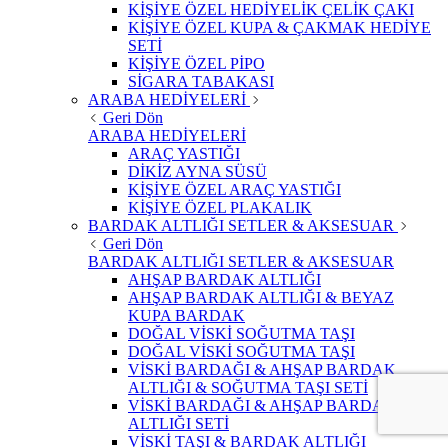
KİŞİYE ÖZEL HEDİYELİK ÇELİK ÇAKI
KİŞİYE ÖZEL KUPA & ÇAKMAK HEDİYE
SETİ
KİŞİYE ÖZEL PİPO
SİGARA TABAKASI
ARABA HEDİYELERİ
Geri Dön
ARABA HEDİYELERİ
ARAÇ YASTIĞI
DİKİZ AYNA SÜSÜ
KİŞİYE ÖZEL ARAÇ YASTIĞI
KİŞİYE ÖZEL PLAKALIK
BARDAK ALTLIĞI SETLER & AKSESUAR
Geri Dön
BARDAK ALTLIĞI SETLER & AKSESUAR
AHŞAP BARDAK ALTLIĞI
AHŞAP BARDAK ALTLIĞI & BEYAZ
KUPA BARDAK
DOĞAL VİSKİ SOĞUTMA TAŞI
DOĞAL VİSKİ SOĞUTMA TAŞI
VİSKİ BARDAĞI & AHŞAP BARDAK
ALTLIĞI & SOĞUTMA TAŞI SETİ
VİSKİ BARDAĞI & AHŞAP BARDAK
ALTLIĞI SETİ
VİSKİ TAŞI & BARDAK ALTLIĞI