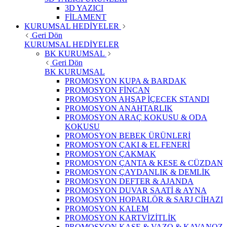
3D YAZICI
FİLAMENT
KURUMSAL HEDİYELER
Geri Dön
KURUMSAL HEDİYELER
BK KURUMSAL
Geri Dön
BK KURUMSAL
PROMOSYON KUPA & BARDAK
PROMOSYON FİNCAN
PROMOSYON AHŞAP İÇECEK STANDI
PROMOSYON ANAHTARLIK
PROMOSYON ARAÇ KOKUSU & ODA
KOKUSU
PROMOSYON BEBEK ÜRÜNLERİ
PROMOSYON ÇAKI & EL FENERİ
PROMOSYON ÇAKMAK
PROMOSYON ÇANTA & KESE & CÜZDAN
PROMOSYON ÇAYDANLIK & DEMLİK
PROMOSYON DEFTER & AJANDA
PROMOSYON DUVAR SAATİ & AYNA
PROMOSYON HOPARLÖR & SARJ CİHAZI
PROMOSYON KALEM
PROMOSYON KARTVİZİTLİK
PROMOSYON KASE & VAZO & KAVANOZ