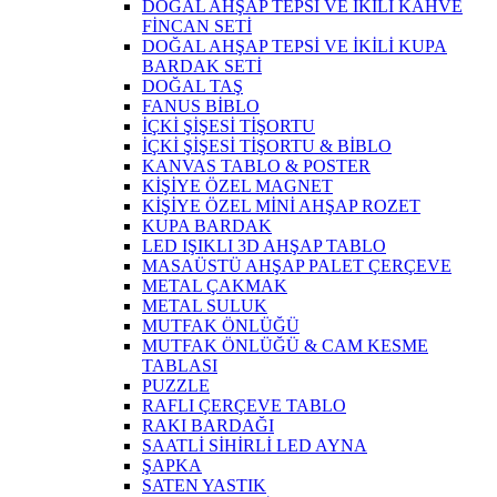
DOĞAL AHŞAP TEPSİ VE İKİLİ KAHVE
FİNCAN SETİ
DOĞAL AHŞAP TEPSİ VE İKİLİ KUPA
BARDAK SETİ
DOĞAL TAŞ
FANUS BİBLO
İÇKİ ŞİŞESİ TİŞORTU
İÇKİ ŞİŞESİ TİŞORTU & BİBLO
KANVAS TABLO & POSTER
KİŞİYE ÖZEL MAGNET
KİŞİYE ÖZEL MİNİ AHŞAP ROZET
KUPA BARDAK
LED IŞIKLI 3D AHŞAP TABLO
MASAÜSTÜ AHŞAP PALET ÇERÇEVE
METAL ÇAKMAK
METAL SULUK
MUTFAK ÖNLÜĞÜ
MUTFAK ÖNLÜĞÜ & CAM KESME
TABLASI
PUZZLE
RAFLI ÇERÇEVE TABLO
RAKI BARDAĞI
SAATLİ SİHİRLİ LED AYNA
ŞAPKA
SATEN YASTIK