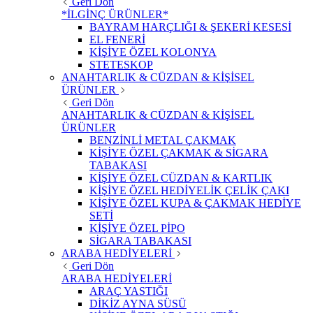
Geri Dön
*İLGİNÇ ÜRÜNLER*
BAYRAM HARÇLIĞI & ŞEKERİ KESESİ
EL FENERİ
KİŞİYE ÖZEL KOLONYA
STETESKOP
ANAHTARLIK & CÜZDAN & KİŞİSEL
ÜRÜNLER
Geri Dön
ANAHTARLIK & CÜZDAN & KİŞİSEL
ÜRÜNLER
BENZİNLİ METAL ÇAKMAK
KİŞİYE ÖZEL ÇAKMAK & SİGARA
TABAKASI
KİŞİYE ÖZEL CÜZDAN & KARTLIK
KİŞİYE ÖZEL HEDİYELİK ÇELİK ÇAKI
KİŞİYE ÖZEL KUPA & ÇAKMAK HEDİYE
SETİ
KİŞİYE ÖZEL PİPO
SİGARA TABAKASI
ARABA HEDİYELERİ
Geri Dön
ARABA HEDİYELERİ
ARAÇ YASTIĞI
DİKİZ AYNA SÜSÜ