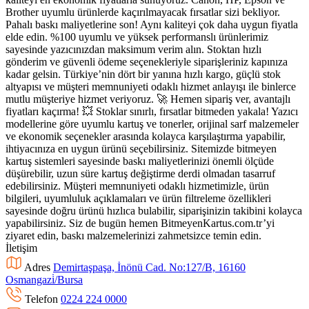
Brother uyumlu ürünlerde kaçırılmayacak fırsatlar sizi bekliyor.
Pahalı baskı maliyetlerine son! Aynı kaliteyi çok daha uygun fiyatla
elde edin. %100 uyumlu ve yüksek performanslı ürünlerimiz
sayesinde yazıcınızdan maksimum verim alın. Stoktan hızlı
gönderim ve güvenli ödeme seçenekleriyle siparişleriniz kapınıza
kadar gelsin. Türkiye’nin dört bir yanına hızlı kargo, güçlü stok
altyapısı ve müşteri memnuniyeti odaklı hizmet anlayışı ile binlerce
mutlu müşteriye hizmet veriyoruz. 🚀 Hemen sipariş ver, avantajlı
fiyatları kaçırma! 💥 Stoklar sınırlı, fırsatlar bitmeden yakala! Yazıcı
modellerine göre uyumlu kartuş ve tonerler, orijinal sarf malzemeler
ve ekonomik seçenekler arasında kolayca karşılaştırma yapabilir,
ihtiyacınıza en uygun ürünü seçebilirsiniz. Sitemizde bitmeyen
kartuş sistemleri sayesinde baskı maliyetlerinizi önemli ölçüde
düşürebilir, uzun süre kartuş değiştirme derdi olmadan tasarruf
edebilirsiniz. Müşteri memnuniyeti odaklı hizmetimizle, ürün
bilgileri, uyumluluk açıklamaları ve ürün filtreleme özellikleri
sayesinde doğru ürünü hızlıca bulabilir, siparişinizin takibini kolayca
yapabilirsiniz. Siz de bugün hemen BitmeyenKartus.com.tr’yi
ziyaret edin, baskı malzemelerinizi zahmetsizce temin edin.
İletişim
Adres
Demirtaşpaşa, İnönü Cad. No:127/B, 16160
Osmangazi̇/Bursa
Telefon
0224 224 0000