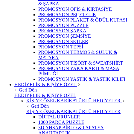
& ŞAPKA
PROMOSYON OFİS & KIRTASİYE
PROMOSYON PEÇETELİK
PROMOSYON PLAKET & ÖDÜL KUPASI
PROMOSYON PUZZLE
PROMOSYON ŞAPKA
PROMOSYON ŞEMSİYE
PROMOSYON SETLER
PROMOSYON TEPSİ
PROMOSYON TERMOS & SULUK &
MATARA
PROMOSYON TİŞÖRT & SWEATSHİRT
PROMOSYON YAKA KARTI & MASA
İSİMLİĞİ
PROMOSYON YASTIK & YASTIK KILIFI
HEDİYELİK & KİŞİYE ÖZEL
Geri Dön
HEDİYELİK & KİŞİYE ÖZEL
KİŞİYE ÖZEL KARİKATÜRLÜ HEDİYELER
Geri Dön
KİŞİYE ÖZEL KARİKATÜRLÜ HEDİYELER
DİJİTAL ÜRÜNLER
1000 PARÇA PUZZLE
3D AHŞAP BİBLO & PAPATYA
ANAHTARLIK