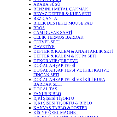
ARABA SÜSÜ
BENZİNLİ METAL ÇAKMAK
BEYAZ DEFTER & KUPA SETİ
BEZ ÇANTA
BİLEK DESTEKLİ MOUSE PAD
BROŞ
CAM DUVAR SAATİ
ÇELİK TERMOS BARDAK
CETVEL SETİ
DAVETİYE
DEFTER & KALEM & ANAHTARLIK SETİ
DEFTER & KALEM & KUPA SETİ
DEKORATİF ÇERÇEVE
DOĞAL AHŞAP TEPSİ
DOĞAL AHŞAP TEPSİ VE İKİLİ KAHVE
FİNCAN SETİ
DOĞAL AHŞAP TEPSİ VE İKİLİ KUPA
BARDAK SETİ
DOĞAL TAŞ
FANUS BİBLO
İÇKİ ŞİŞESİ TİŞORTU
İÇKİ ŞİŞESİ TİŞORTU & BİBLO
KANVAS TABLO & POSTER
KİŞİYE ÖZEL MAGNET