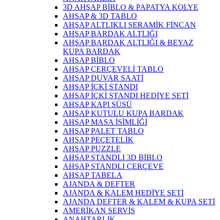
3D AHŞAP BİBLO & PAPATYA KOLYE
AHŞAP & 3D TABLO
AHŞAP ALTLIKLI SERAMİK FİNCAN
AHŞAP BARDAK ALTLIĞI
AHŞAP BARDAK ALTLIĞI & BEYAZ
KUPA BARDAK
AHŞAP BİBLO
AHŞAP ÇERÇEVELİ TABLO
AHŞAP DUVAR SAATİ
AHŞAP İÇKİ STANDI
AHŞAP İÇKİ STANDI HEDİYE SETİ
AHŞAP KAPI SÜSÜ
AHŞAP KUTULU KUPA BARDAK
AHŞAP MASA İSİMLİĞİ
AHŞAP PALET TABLO
AHŞAP PEÇETELİK
AHŞAP PUZZLE
AHŞAP STANDLI 3D BİBLO
AHŞAP STANDLI ÇERÇEVE
AHŞAP TABELA
AJANDA & DEFTER
AJANDA & KALEM HEDİYE SETİ
AJANDA DEFTER & KALEM & KUPA SETİ
AMERİKAN SERVİS
ANAHTARLIK