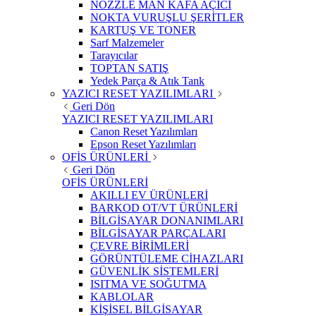
NOZZLE MAN KAFA AÇICI
NOKTA VURUŞLU ŞERİTLER
KARTUŞ VE TONER
Sarf Malzemeler
Tarayıcılar
TOPTAN SATIŞ
Yedek Parça & Atık Tank
YAZICI RESET YAZILIMLARI
Geri Dön
YAZICI RESET YAZILIMLARI
Canon Reset Yazılımları
Epson Reset Yazılımları
OFİS ÜRÜNLERİ
Geri Dön
OFİS ÜRÜNLERİ
AKILLI EV ÜRÜNLERİ
BARKOD OT/VT ÜRÜNLERİ
BİLGİSAYAR DONANIMLARI
BİLGİSAYAR PARÇALARI
ÇEVRE BİRİMLERİ
GÖRÜNTÜLEME CİHAZLARI
GÜVENLİK SİSTEMLERİ
ISITMA VE SOĞUTMA
KABLOLAR
KİŞİSEL BİLGİSAYAR