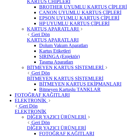
KARTUŞ CHİPLERİ
BROTHER UYUMLU KARTUŞ ÇİPLERİ
CANON UYUMLU KARTUŞ ÇİPLERİ
EPSON UYUMLU KARTUŞ ÇİPLERİ
HP UYUMLU KARTUŞ ÇİPLERİ
KARTUŞ APARATLARI
Geri Dön
KARTUŞ APARATLARI
Dolum Vakum Aparatları
Kartuş Etiketleri
ŞIRINGA (Enjektör)
Taşıma Aparatları
BİTMEYEN KARTUŞ SİSTEMLERİ
Geri Dön
BİTMEYEN KARTUŞ SİSTEMLERİ
BİTMEYEN KARTUŞ EKİPMANLARI
Bitmeyen Kartuşlu TANKLAR
FOTOĞRAF KAĞITLARI
ELEKTRONİK
Geri Dön
ELEKTRONİK
DİĞER YAZICI ÜRÜNLERİ
Geri Dön
DİĞER YAZICI ÜRÜNLERİ
FOTOĞRAF KAĞITLARI