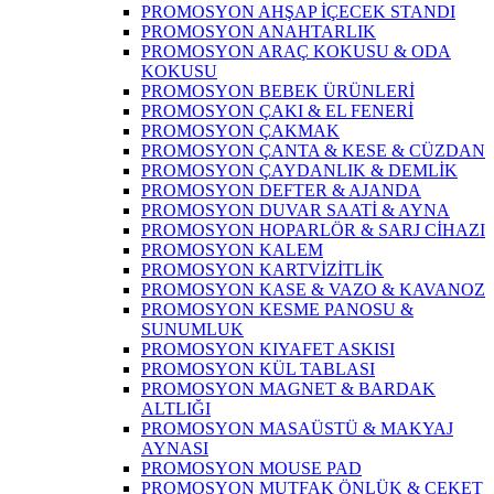
PROMOSYON AHŞAP İÇECEK STANDI
PROMOSYON ANAHTARLIK
PROMOSYON ARAÇ KOKUSU & ODA
KOKUSU
PROMOSYON BEBEK ÜRÜNLERİ
PROMOSYON ÇAKI & EL FENERİ
PROMOSYON ÇAKMAK
PROMOSYON ÇANTA & KESE & CÜZDAN
PROMOSYON ÇAYDANLIK & DEMLİK
PROMOSYON DEFTER & AJANDA
PROMOSYON DUVAR SAATİ & AYNA
PROMOSYON HOPARLÖR & SARJ CİHAZI
PROMOSYON KALEM
PROMOSYON KARTVİZİTLİK
PROMOSYON KASE & VAZO & KAVANOZ
PROMOSYON KESME PANOSU &
SUNUMLUK
PROMOSYON KIYAFET ASKISI
PROMOSYON KÜL TABLASI
PROMOSYON MAGNET & BARDAK
ALTLIĞI
PROMOSYON MASAÜSTÜ & MAKYAJ
AYNASI
PROMOSYON MOUSE PAD
PROMOSYON MUTFAK ÖNLÜK & CEKET