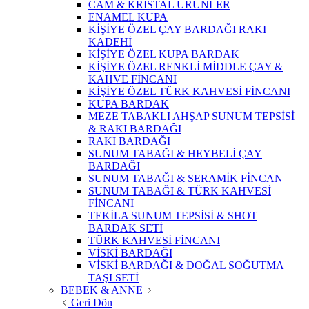
CAM & KRİSTAL ÜRÜNLER
ENAMEL KUPA
KİŞİYE ÖZEL ÇAY BARDAĞI RAKI
KADEHİ
KİŞİYE ÖZEL KUPA BARDAK
KİŞİYE ÖZEL RENKLİ MİDDLE ÇAY &
KAHVE FİNCANI
KİŞİYE ÖZEL TÜRK KAHVESİ FİNCANI
KUPA BARDAK
MEZE TABAKLI AHŞAP SUNUM TEPSİSİ
& RAKI BARDAĞI
RAKI BARDAĞI
SUNUM TABAĞI & HEYBELİ ÇAY
BARDAĞI
SUNUM TABAĞI & SERAMİK FİNCAN
SUNUM TABAĞI & TÜRK KAHVESİ
FİNCANI
TEKİLA SUNUM TEPSİSİ & SHOT
BARDAK SETİ
TÜRK KAHVESİ FİNCANI
VİSKİ BARDAĞI
VİSKİ BARDAĞI & DOĞAL SOĞUTMA
TAŞI SETİ
BEBEK & ANNE
Geri Dön