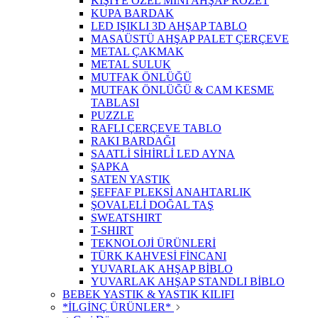
KİŞİYE ÖZEL MİNİ AHŞAP ROZET
KUPA BARDAK
LED IŞIKLI 3D AHŞAP TABLO
MASAÜSTÜ AHŞAP PALET ÇERÇEVE
METAL ÇAKMAK
METAL SULUK
MUTFAK ÖNLÜĞÜ
MUTFAK ÖNLÜĞÜ & CAM KESME
TABLASI
PUZZLE
RAFLI ÇERÇEVE TABLO
RAKI BARDAĞI
SAATLİ SİHİRLİ LED AYNA
ŞAPKA
SATEN YASTIK
ŞEFFAF PLEKSİ ANAHTARLIK
ŞOVALELİ DOĞAL TAŞ
SWEATSHIRT
T-SHIRT
TEKNOLOJİ ÜRÜNLERİ
TÜRK KAHVESİ FİNCANI
YUVARLAK AHŞAP BİBLO
YUVARLAK AHŞAP STANDLI BİBLO
BEBEK YASTIK & YASTIK KILIFI
*İLGİNÇ ÜRÜNLER*