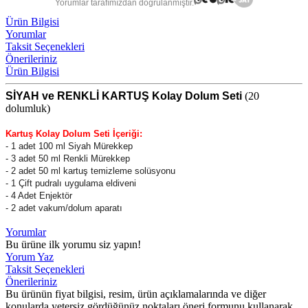
Yorumlar tarafımızdan doğrulanmıştır.
Ürün Bilgisi
Yorumlar
Taksit Seçenekleri
Önerileriniz
Ürün Bilgisi
SİYAH ve RENKLİ KARTUŞ Kolay Dolum Seti
(20
dolumluk)
Kartuş Kolay Dolum Seti İçeriği:
-
1 adet 100 ml Siyah Mürekkep
- 3
adet 50 ml Renkli Mürekkep
- 2 adet 50 ml kartuş temizleme solüsyonu
- 1 Çift pudralı uygulama eldiveni
- 4 Adet Enjektör
- 2 adet vakum/dolum aparatı
Yorumlar
Bu ürüne ilk yorumu siz yapın!
Yorum Yaz
Taksit Seçenekleri
Önerileriniz
Bu ürünün fiyat bilgisi, resim, ürün açıklamalarında ve diğer
konularda yetersiz gördüğünüz noktaları öneri formunu kullanarak