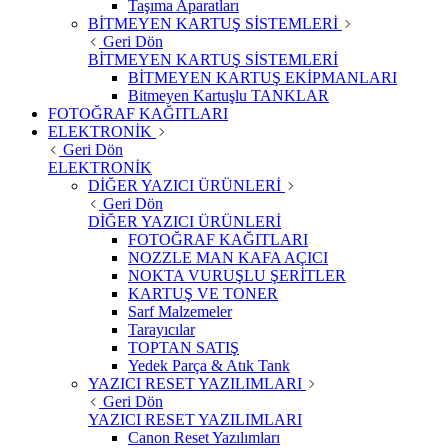
Taşıma Aparatları
BİTMEYEN KARTUŞ SİSTEMLERİ
Geri Dön
BİTMEYEN KARTUŞ SİSTEMLERİ
BİTMEYEN KARTUŞ EKİPMANLARI
Bitmeyen Kartuşlu TANKLAR
FOTOĞRAF KAĞITLARI
ELEKTRONİK
Geri Dön
ELEKTRONİK
DİĞER YAZICI ÜRÜNLERİ
Geri Dön
DİĞER YAZICI ÜRÜNLERİ
FOTOĞRAF KAĞITLARI
NOZZLE MAN KAFA AÇICI
NOKTA VURUŞLU ŞERİTLER
KARTUŞ VE TONER
Sarf Malzemeler
Tarayıcılar
TOPTAN SATIŞ
Yedek Parça & Atık Tank
YAZICI RESET YAZILIMLARI
Geri Dön
YAZICI RESET YAZILIMLARI
Canon Reset Yazılımları