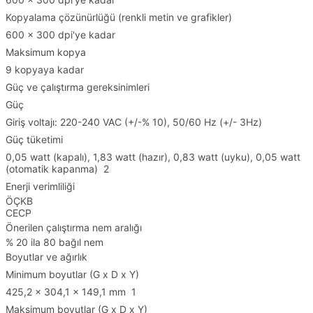
Kopyalama çözünürlüğü (renkli metin ve grafikler)
600 x 300 dpi'ye kadar
Maksimum kopya
9 kopyaya kadar
Güç ve çalıştırma gereksinimleri
Güç
Giriş voltajı: 220-240 VAC (+/-% 10), 50/60 Hz (+/- 3Hz)
Güç tüketimi
0,05 watt (kapalı), 1,83 watt (hazır), 0,83 watt (uyku), 0,05 watt
(otomatik kapanma) 2
Enerji verimliliği
ÖÇKB
CECP
Önerilen çalıştırma nem aralığı
% 20 ila 80 bağıl nem
Boyutlar ve ağırlık
Minimum boyutlar (G x D x Y)
425,2 x 304,1 x 149,1 mm 1
Maksimum boyutlar (G x D x Y)