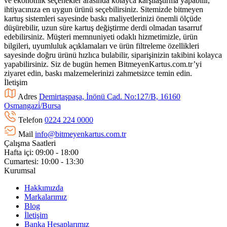
ve ekonomik seçenekler arasında kolayca karşılaştırma yapabilir,
ihtiyacınıza en uygun ürünü seçebilirsiniz. Sitemizde bitmeyen
kartuş sistemleri sayesinde baskı maliyetlerinizi önemli ölçüde
düşürebilir, uzun süre kartuş değiştirme derdi olmadan tasarruf
edebilirsiniz. Müşteri memnuniyeti odaklı hizmetimizle, ürün
bilgileri, uyumluluk açıklamaları ve ürün filtreleme özellikleri
sayesinde doğru ürünü hızlıca bulabilir, siparişinizin takibini kolayca
yapabilirsiniz. Siz de bugün hemen BitmeyenKartus.com.tr’yi
ziyaret edin, baskı malzemelerinizi zahmetsizce temin edin.
İletişim
Adres
Demirtaşpaşa, İnönü Cad. No:127/B, 16160
Osmangazi̇/Bursa
Telefon
0224 224 0000
Mail
info@bitmeyenkartus.com.tr
Çalışma Saatleri
Hafta içi: 09:00 - 18:00
Cumartesi: 10:00 - 13:30
Kurumsal
Hakkımızda
Markalarımız
Blog
İletişim
Banka Hesaplarımız