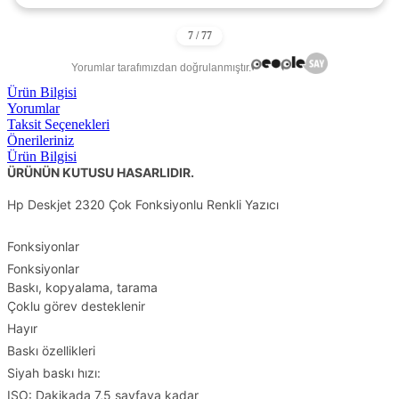
Yorumlar tarafımızdan doğrulanmıştır.
Ürün Bilgisi
Yorumlar
Taksit Seçenekleri
Önerileriniz
Ürün Bilgisi
ÜRÜNÜN KUTUSU HASARLIDIR.
Hp Deskjet 2320 Çok Fonksiyonlu Renkli Yazıcı
Fonksiyonlar
Fonksiyonlar
Baskı, kopyalama, tarama
Çoklu görev desteklenir
Hayır
Baskı özellikleri
Siyah baskı hızı:
ISO: Dakikada 7,5 sayfaya kadar