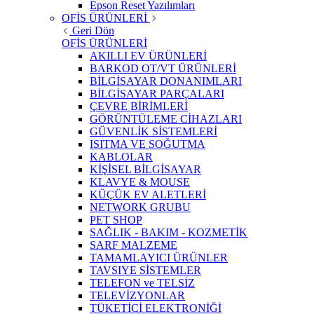
Epson Reset Yazılımları
OFİS ÜRÜNLERİ
Geri Dön
OFİS ÜRÜNLERİ
AKILLI EV ÜRÜNLERİ
BARKOD OT/VT ÜRÜNLERİ
BİLGİSAYAR DONANIMLARI
BİLGİSAYAR PARÇALARI
ÇEVRE BİRİMLERİ
GÖRÜNTÜLEME CİHAZLARI
GÜVENLİK SİSTEMLERİ
ISITMA VE SOĞUTMA
KABLOLAR
KİŞİSEL BİLGİSAYAR
KLAVYE & MOUSE
KÜÇÜK EV ALETLERİ
NETWORK GRUBU
PET SHOP
SAĞLIK - BAKIM - KOZMETİK
SARF MALZEME
TAMAMLAYICI ÜRÜNLER
TAVSIYE SİSTEMLER
TELEFON ve TELSİZ
TELEVİZYONLAR
TÜKETİCİ ELEKTRONİĞİ