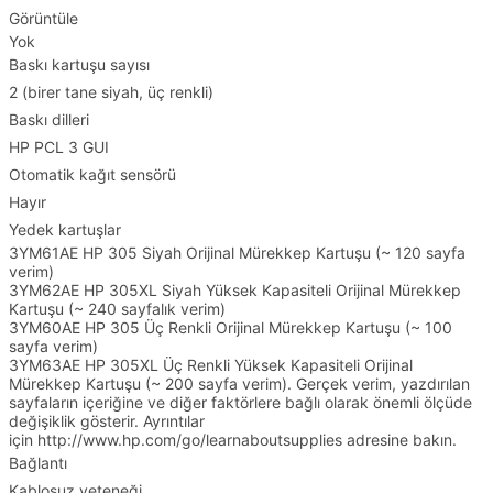
Görüntüle
Yok
Baskı kartuşu sayısı
2 (birer tane siyah, üç renkli)
Baskı dilleri
HP PCL 3 GUI
Otomatik kağıt sensörü
Hayır
Yedek kartuşlar
3YM61AE HP 305 Siyah Orijinal Mürekkep Kartuşu (~ 120 sayfa
verim)
3YM62AE HP 305XL Siyah Yüksek Kapasiteli Orijinal Mürekkep
Kartuşu (~ 240 sayfalık verim)
3YM60AE HP 305 Üç Renkli Orijinal Mürekkep Kartuşu (~ 100
sayfa verim)
3YM63AE HP 305XL Üç Renkli Yüksek Kapasiteli Orijinal
Mürekkep Kartuşu (~ 200 sayfa verim). Gerçek verim, yazdırılan
sayfaların içeriğine ve diğer faktörlere bağlı olarak önemli ölçüde
değişiklik gösterir. Ayrıntılar
için http://www.hp.com/go/learnaboutsupplies adresine bakın.
Bağlantı
Kablosuz yeteneği