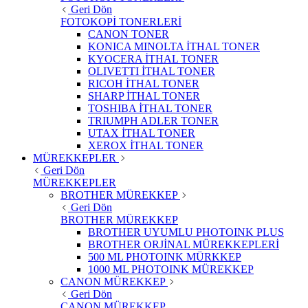
Geri Dön
FOTOKOPİ TONERLERİ
CANON TONER
KONICA MINOLTA İTHAL TONER
KYOCERA İTHAL TONER
OLIVETTI İTHAL TONER
RICOH İTHAL TONER
SHARP İTHAL TONER
TOSHIBA İTHAL TONER
TRIUMPH ADLER TONER
UTAX İTHAL TONER
XEROX İTHAL TONER
MÜREKKEPLER
Geri Dön
MÜREKKEPLER
BROTHER MÜREKKEP
Geri Dön
BROTHER MÜREKKEP
BROTHER UYUMLU PHOTOINK PLUS
BROTHER ORJİNAL MÜREKKEPLERİ
500 ML PHOTOINK MÜRKKEP
1000 ML PHOTOINK MÜREKKEP
CANON MÜREKKEP
Geri Dön
CANON MÜREKKEP