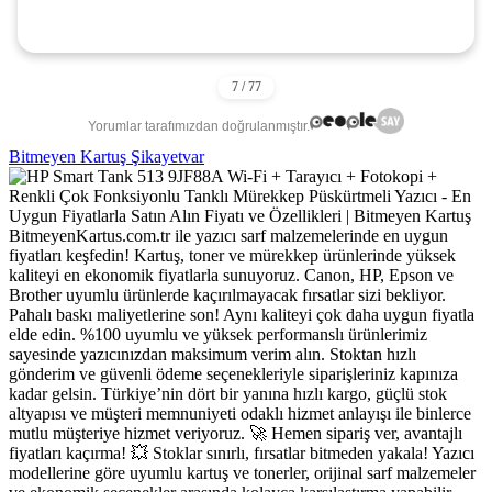
Yorumlar tarafımızdan doğrulanmıştır.
Bitmeyen Kartuş Şikayetvar
BitmeyenKartus.com.tr ile yazıcı sarf malzemelerinde en uygun
fiyatları keşfedin! Kartuş, toner ve mürekkep ürünlerinde yüksek
kaliteyi en ekonomik fiyatlarla sunuyoruz. Canon, HP, Epson ve
Brother uyumlu ürünlerde kaçırılmayacak fırsatlar sizi bekliyor.
Pahalı baskı maliyetlerine son! Aynı kaliteyi çok daha uygun fiyatla
elde edin. %100 uyumlu ve yüksek performanslı ürünlerimiz
sayesinde yazıcınızdan maksimum verim alın. Stoktan hızlı
gönderim ve güvenli ödeme seçenekleriyle siparişleriniz kapınıza
kadar gelsin. Türkiye’nin dört bir yanına hızlı kargo, güçlü stok
altyapısı ve müşteri memnuniyeti odaklı hizmet anlayışı ile binlerce
mutlu müşteriye hizmet veriyoruz. 🚀 Hemen sipariş ver, avantajlı
fiyatları kaçırma! 💥 Stoklar sınırlı, fırsatlar bitmeden yakala! Yazıcı
modellerine göre uyumlu kartuş ve tonerler, orijinal sarf malzemeler