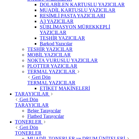
DOLABİLEN KARTUŞLU YAZICILAR
MUADİL KARTUŞLU YAZICILAR
RESİMLİ PASTA YAZICILARI
A3 YAZICILAR
SÜBLİMASYON MÜREKKEPLİ
YAZICILAR
TEŞHİR YAZICILAR
Barkod Yazıcılar
TEŞHİR YAZICILAR
MOBİL YAZICILAR
NOKTA VURUŞLU YAZICILAR
PLOTTER YAZICILAR
TERMAL YAZICILAR
Geri Dön
TERMAL YAZICILAR
ETİKET MAKİNELERİ
TARAYICILAR
Geri Dön
TARAYICILAR
Belge Tarayıcılar
Flatbed Tarayıcılar
TONERLER
Geri Dön
TONERLER
MUADİL TONERLER ve DRUM ÜNİTELERİ