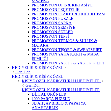
& ŞAPKA
PROMOSYON OFİS & KIRTASİYE
PROMOSYON PEÇETELİK
PROMOSYON PLAKET & ÖDÜL KUPASI
PROMOSYON PUZZLE
PROMOSYON ŞAPKA
PROMOSYON ŞEMSİYE
PROMOSYON SETLER
PROMOSYON TEPSİ
PROMOSYON TERMOS & SULUK &
MATARA
PROMOSYON TİŞÖRT & SWEATSHİRT
PROMOSYON YAKA KARTI & MASA
İSİMLİĞİ
PROMOSYON YASTIK & YASTIK KILIFI
HEDİYELİK & KİŞİYE ÖZEL
Geri Dön
HEDİYELİK & KİŞİYE ÖZEL
KİŞİYE ÖZEL KARİKATÜRLÜ HEDİYELER
Geri Dön
KİŞİYE ÖZEL KARİKATÜRLÜ HEDİYELER
DİJİTAL ÜRÜNLER
1000 PARÇA PUZZLE
3D AHŞAP BİBLO & PAPATYA
ANAHTARLIK