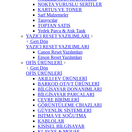
NOKTA VURUŞLU ŞERİTLER
KARTUŞ VE TONER
Sarf Malzemeler
Tarayıcılar
TOPTAN SATIŞ
Yedek Parça & Atık Tank
YAZICI RESET YAZILIMLARI
Geri Dön
YAZICI RESET YAZILIMLARI
Canon Reset Yazılımları
Epson Reset Yazılımları
OFİS ÜRÜNLERİ
Geri Dön
OFİS ÜRÜNLERİ
AKILLI EV ÜRÜNLERİ
BARKOD OT/VT ÜRÜNLERİ
BİLGİSAYAR DONANIMLARI
BİLGİSAYAR PARÇALARI
ÇEVRE BİRİMLERİ
GÖRÜNTÜLEME CİHAZLARI
GÜVENLİK SİSTEMLERİ
ISITMA VE SOĞUTMA
KABLOLAR
KİŞİSEL BİLGİSAYAR
KLAVYE & MOUSE