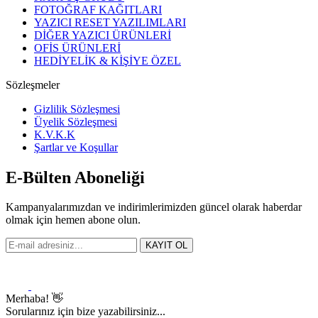
FOTOĞRAF KAĞITLARI
YAZICI RESET YAZILIMLARI
DİĞER YAZICI ÜRÜNLERİ
OFİS ÜRÜNLERİ
HEDİYELİK & KİŞİYE ÖZEL
Sözleşmeler
Gizlilik Sözleşmesi
Üyelik Sözleşmesi
K.V.K.K
Şartlar ve Koşullar
E-Bülten Aboneliği
Kampanyalarımızdan ve indirimlerimizden güncel olarak haberdar
olmak için hemen abone olun.
KAYIT OL
Merhaba! 👋
Sorularınız için bize yazabilirsiniz...