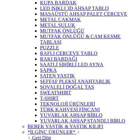
KUPA BARDAK
LED IŞIKLI 3D AHŞAP TABLO
MASAÜSTÜ AHŞAP PALET ÇERÇEVE
METAL ÇAKMAK
METAL SULUK
MUTFAK ÖNLÜĞÜ
MUTFAK ÖNLÜĞÜ & CAM KESME
TABLASI
PUZZLE
RAFLI ÇERÇEVE TABLO
RAKI BARDAĞI
SAATLİ SİHİRLİ LED AYNA
ŞAPKA
SATEN YASTIK
ŞEFFAF PLEKSİ ANAHTARLIK
ŞOVALELİ DOĞAL TAŞ
SWEATSHIRT
T-SHIRT
TEKNOLOJİ ÜRÜNLERİ
TÜRK KAHVESİ FİNCANI
YUVARLAK AHŞAP BİBLO
YUVARLAK AHŞAP STANDLI BİBLO
BEBEK YASTIK & YASTIK KILIFI
*İLGİNÇ ÜRÜNLER*
Geri Dön