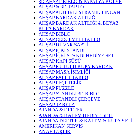
3D AHŞAP BİBLO & PAPATYA KOLYE
AHŞAP & 3D TABLO
AHŞAP ALTLIKLI SERAMİK FİNCAN
AHŞAP BARDAK ALTLIĞI
AHŞAP BARDAK ALTLIĞI & BEYAZ
KUPA BARDAK
AHŞAP BİBLO
AHŞAP ÇERÇEVELİ TABLO
AHŞAP DUVAR SAATİ
AHŞAP İÇKİ STANDI
AHŞAP İÇKİ STANDI HEDİYE SETİ
AHŞAP KAPI SÜSÜ
AHŞAP KUTULU KUPA BARDAK
AHŞAP MASA İSİMLİĞİ
AHŞAP PALET TABLO
AHŞAP PEÇETELİK
AHŞAP PUZZLE
AHŞAP STANDLI 3D BİBLO
AHŞAP STANDLI ÇERÇEVE
AHŞAP TABELA
AJANDA & DEFTER
AJANDA & KALEM HEDİYE SETİ
AJANDA DEFTER & KALEM & KUPA SETİ
AMERİKAN SERVİS
ANAHTARLIK