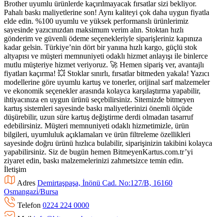
Brother uyumlu ürünlerde kaçırılmayacak fırsatlar sizi bekliyor.
Pahalı baskı maliyetlerine son! Aynı kaliteyi çok daha uygun fiyatla
elde edin. %100 uyumlu ve yüksek performanslı ürünlerimiz
sayesinde yazıcınızdan maksimum verim alın. Stoktan hızlı
gönderim ve güvenli ödeme seçenekleriyle siparişleriniz kapınıza
kadar gelsin. Türkiye’nin dört bir yanına hızlı kargo, güçlü stok
altyapısı ve müşteri memnuniyeti odaklı hizmet anlayışı ile binlerce
mutlu müşteriye hizmet veriyoruz. 🚀 Hemen sipariş ver, avantajlı
fiyatları kaçırma! 💥 Stoklar sınırlı, fırsatlar bitmeden yakala! Yazıcı
modellerine göre uyumlu kartuş ve tonerler, orijinal sarf malzemeler
ve ekonomik seçenekler arasında kolayca karşılaştırma yapabilir,
ihtiyacınıza en uygun ürünü seçebilirsiniz. Sitemizde bitmeyen
kartuş sistemleri sayesinde baskı maliyetlerinizi önemli ölçüde
düşürebilir, uzun süre kartuş değiştirme derdi olmadan tasarruf
edebilirsiniz. Müşteri memnuniyeti odaklı hizmetimizle, ürün
bilgileri, uyumluluk açıklamaları ve ürün filtreleme özellikleri
sayesinde doğru ürünü hızlıca bulabilir, siparişinizin takibini kolayca
yapabilirsiniz. Siz de bugün hemen BitmeyenKartus.com.tr’yi
ziyaret edin, baskı malzemelerinizi zahmetsizce temin edin.
İletişim
Adres
Demirtaşpaşa, İnönü Cad. No:127/B, 16160
Osmangazi̇/Bursa
Telefon
0224 224 0000