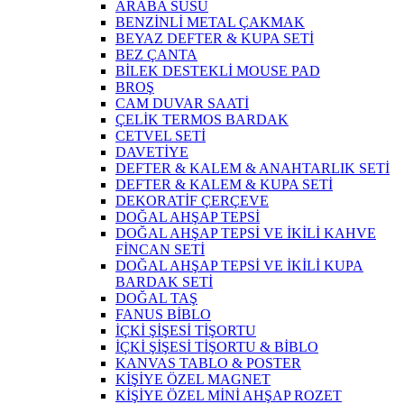
ARABA SÜSÜ
BENZİNLİ METAL ÇAKMAK
BEYAZ DEFTER & KUPA SETİ
BEZ ÇANTA
BİLEK DESTEKLİ MOUSE PAD
BROŞ
CAM DUVAR SAATİ
ÇELİK TERMOS BARDAK
CETVEL SETİ
DAVETİYE
DEFTER & KALEM & ANAHTARLIK SETİ
DEFTER & KALEM & KUPA SETİ
DEKORATİF ÇERÇEVE
DOĞAL AHŞAP TEPSİ
DOĞAL AHŞAP TEPSİ VE İKİLİ KAHVE
FİNCAN SETİ
DOĞAL AHŞAP TEPSİ VE İKİLİ KUPA
BARDAK SETİ
DOĞAL TAŞ
FANUS BİBLO
İÇKİ ŞİŞESİ TİŞORTU
İÇKİ ŞİŞESİ TİŞORTU & BİBLO
KANVAS TABLO & POSTER
KİŞİYE ÖZEL MAGNET
KİŞİYE ÖZEL MİNİ AHŞAP ROZET