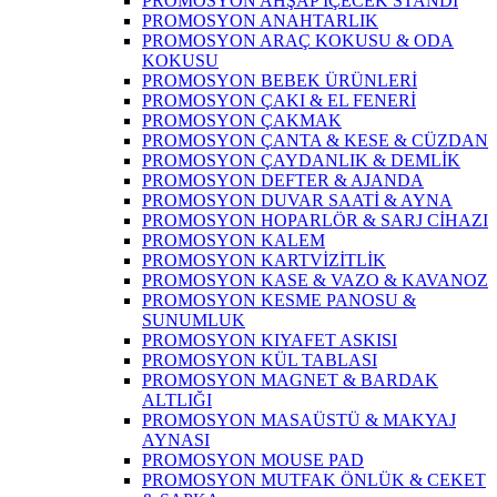
PROMOSYON AHŞAP İÇECEK STANDI
PROMOSYON ANAHTARLIK
PROMOSYON ARAÇ KOKUSU & ODA
KOKUSU
PROMOSYON BEBEK ÜRÜNLERİ
PROMOSYON ÇAKI & EL FENERİ
PROMOSYON ÇAKMAK
PROMOSYON ÇANTA & KESE & CÜZDAN
PROMOSYON ÇAYDANLIK & DEMLİK
PROMOSYON DEFTER & AJANDA
PROMOSYON DUVAR SAATİ & AYNA
PROMOSYON HOPARLÖR & SARJ CİHAZI
PROMOSYON KALEM
PROMOSYON KARTVİZİTLİK
PROMOSYON KASE & VAZO & KAVANOZ
PROMOSYON KESME PANOSU &
SUNUMLUK
PROMOSYON KIYAFET ASKISI
PROMOSYON KÜL TABLASI
PROMOSYON MAGNET & BARDAK
ALTLIĞI
PROMOSYON MASAÜSTÜ & MAKYAJ
AYNASI
PROMOSYON MOUSE PAD
PROMOSYON MUTFAK ÖNLÜK & CEKET