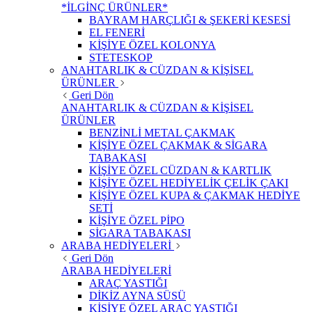
*İLGİNÇ ÜRÜNLER*
BAYRAM HARÇLIĞI & ŞEKERİ KESESİ
EL FENERİ
KİŞİYE ÖZEL KOLONYA
STETESKOP
ANAHTARLIK & CÜZDAN & KİŞİSEL
ÜRÜNLER
Geri Dön
ANAHTARLIK & CÜZDAN & KİŞİSEL
ÜRÜNLER
BENZİNLİ METAL ÇAKMAK
KİŞİYE ÖZEL ÇAKMAK & SİGARA
TABAKASI
KİŞİYE ÖZEL CÜZDAN & KARTLIK
KİŞİYE ÖZEL HEDİYELİK ÇELİK ÇAKI
KİŞİYE ÖZEL KUPA & ÇAKMAK HEDİYE
SETİ
KİŞİYE ÖZEL PİPO
SİGARA TABAKASI
ARABA HEDİYELERİ
Geri Dön
ARABA HEDİYELERİ
ARAÇ YASTIĞI
DİKİZ AYNA SÜSÜ
KİŞİYE ÖZEL ARAÇ YASTIĞI