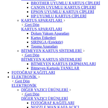
BROTHER UYUMLU KARTUŞ ÇİPLERİ
CANON UYUMLU KARTUŞ ÇİPLERİ
EPSON UYUMLU KARTUŞ ÇİPLERİ
HP UYUMLU KARTUŞ ÇİPLERİ
KARTUŞ APARATLARI
Geri Dön
KARTUŞ APARATLARI
Dolum Vakum Aparatları
Kartuş Etiketleri
ŞIRINGA (Enjektör)
Taşıma Aparatları
BİTMEYEN KARTUŞ SİSTEMLERİ
Geri Dön
BİTMEYEN KARTUŞ SİSTEMLERİ
BİTMEYEN KARTUŞ EKİPMANLARI
Bitmeyen Kartuşlu TANKLAR
FOTOĞRAF KAĞITLARI
ELEKTRONİK
Geri Dön
ELEKTRONİK
DİĞER YAZICI ÜRÜNLERİ
Geri Dön
DİĞER YAZICI ÜRÜNLERİ
FOTOĞRAF KAĞITLARI
NOZZLE MAN KAFA AÇICI