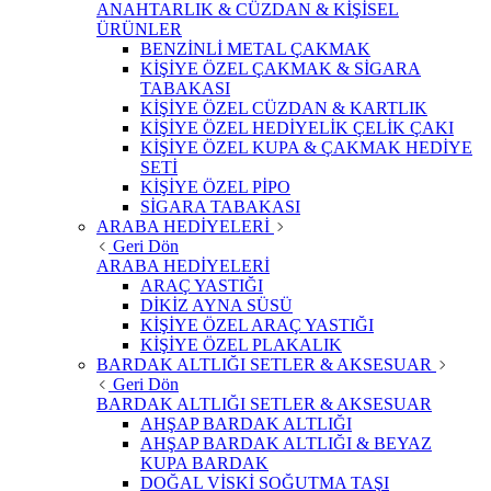
ANAHTARLIK & CÜZDAN & KİŞİSEL
ÜRÜNLER
BENZİNLİ METAL ÇAKMAK
KİŞİYE ÖZEL ÇAKMAK & SİGARA
TABAKASI
KİŞİYE ÖZEL CÜZDAN & KARTLIK
KİŞİYE ÖZEL HEDİYELİK ÇELİK ÇAKI
KİŞİYE ÖZEL KUPA & ÇAKMAK HEDİYE
SETİ
KİŞİYE ÖZEL PİPO
SİGARA TABAKASI
ARABA HEDİYELERİ
Geri Dön
ARABA HEDİYELERİ
ARAÇ YASTIĞI
DİKİZ AYNA SÜSÜ
KİŞİYE ÖZEL ARAÇ YASTIĞI
KİŞİYE ÖZEL PLAKALIK
BARDAK ALTLIĞI SETLER & AKSESUAR
Geri Dön
BARDAK ALTLIĞI SETLER & AKSESUAR
AHŞAP BARDAK ALTLIĞI
AHŞAP BARDAK ALTLIĞI & BEYAZ
KUPA BARDAK
DOĞAL VİSKİ SOĞUTMA TAŞI