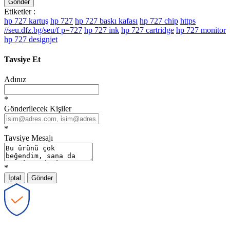
Gönder
Etiketler :
hp 727 kartuş
hp 727
hp 727 baskı kafası
hp 727 chip
https
//seu.dfz.bg/seu/f p=727
hp 727 ink
hp 727 cartridge
hp 727 monitor
hp 727 designjet
Tavsiye Et
Adınız
*
Gönderilecek Kişiler
*
Tavsiye Mesajı
*
İptal
Gönder