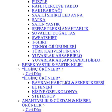
PUZZLE
RAFLI ÇERÇEVE TABLO
RAKI BARDAĞI
SAATLİ SİHİRLİ LED AYNA
ŞAPKA
SATEN YASTIK
ŞEFFAF PLEKSİ ANAHTARLIK
ŞOVALELİ DOĞAL TAŞ
SWEATSHIRT
T-SHIRT
TEKNOLOJİ ÜRÜNLERİ
TÜRK KAHVESİ FİNCANI
YUVARLAK AHŞAP BİBLO
YUVARLAK AHŞAP STANDLI BİBLO
BEBEK YASTIK & YASTIK KILIFI
*İLGİNÇ ÜRÜNLER*
Geri Dön
*İLGİNÇ ÜRÜNLER*
BAYRAM HARÇLIĞI & ŞEKERİ KESESİ
EL FENERİ
KİŞİYE ÖZEL KOLONYA
STETESKOP
ANAHTARLIK & CÜZDAN & KİŞİSEL
ÜRÜNLER
Geri Dön