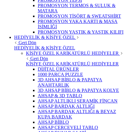
PROMOSYON TEPSİ
PROMOSYON TERMOS & SULUK &
MATARA
PROMOSYON TİŞÖRT & SWEATSHİRT
PROMOSYON YAKA KARTI & MASA
İSİMLİĞİ
PROMOSYON YASTIK & YASTIK KILIFI
HEDİYELİK & KİŞİYE ÖZEL
Geri Dön
HEDİYELİK & KİŞİYE ÖZEL
KİŞİYE ÖZEL KARİKATÜRLÜ HEDİYELER
Geri Dön
KİŞİYE ÖZEL KARİKATÜRLÜ HEDİYELER
DİJİTAL ÜRÜNLER
1000 PARÇA PUZZLE
3D AHŞAP BİBLO & PAPATYA
ANAHTARLIK
3D AHŞAP BİBLO & PAPATYA KOLYE
AHŞAP & 3D TABLO
AHŞAP ALTLIKLI SERAMİK FİNCAN
AHŞAP BARDAK ALTLIĞI
AHŞAP BARDAK ALTLIĞI & BEYAZ
KUPA BARDAK
AHŞAP BİBLO
AHŞAP ÇERÇEVELİ TABLO