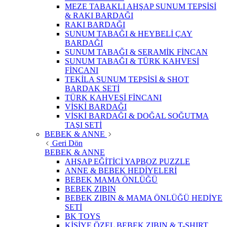
MEZE TABAKLI AHŞAP SUNUM TEPSİSİ
& RAKI BARDAĞI
RAKI BARDAĞI
SUNUM TABAĞI & HEYBELİ ÇAY
BARDAĞI
SUNUM TABAĞI & SERAMİK FİNCAN
SUNUM TABAĞI & TÜRK KAHVESİ
FİNCANI
TEKİLA SUNUM TEPSİSİ & SHOT
BARDAK SETİ
TÜRK KAHVESİ FİNCANI
VİSKİ BARDAĞI
VİSKİ BARDAĞI & DOĞAL SOĞUTMA
TAŞI SETİ
BEBEK & ANNE
Geri Dön
BEBEK & ANNE
AHŞAP EĞİTİCİ YAPBOZ PUZZLE
ANNE & BEBEK HEDİYELERİ
BEBEK MAMA ÖNLÜĞÜ
BEBEK ZIBIN
BEBEK ZIBIN & MAMA ÖNLÜĞÜ HEDİYE
SETİ
BK TOYS
KİŞİYE ÖZEL BEBEK ZIBIN & T-SHIRT