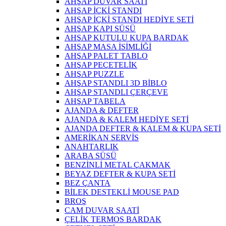
AHŞAP DUVAR SAATİ
AHŞAP İÇKİ STANDI
AHŞAP İÇKİ STANDI HEDİYE SETİ
AHŞAP KAPI SÜSÜ
AHŞAP KUTULU KUPA BARDAK
AHŞAP MASA İSİMLİĞİ
AHŞAP PALET TABLO
AHŞAP PEÇETELİK
AHŞAP PUZZLE
AHŞAP STANDLI 3D BİBLO
AHŞAP STANDLI ÇERÇEVE
AHŞAP TABELA
AJANDA & DEFTER
AJANDA & KALEM HEDİYE SETİ
AJANDA DEFTER & KALEM & KUPA SETİ
AMERİKAN SERVİS
ANAHTARLIK
ARABA SÜSÜ
BENZİNLİ METAL ÇAKMAK
BEYAZ DEFTER & KUPA SETİ
BEZ ÇANTA
BİLEK DESTEKLİ MOUSE PAD
BROŞ
CAM DUVAR SAATİ
ÇELİK TERMOS BARDAK