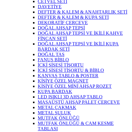
CETVEL SETİ
DAVETİYE
DEFTER & KALEM & ANAHTARLIK SETİ
DEFTER & KALEM & KUPA SETİ
DEKORATİF ÇERÇEVE
DOĞAL AHŞAP TEPSİ
DOĞAL AHŞAP TEPSİ VE İKİLİ KAHVE
FİNCAN SETİ
DOĞAL AHŞAP TEPSİ VE İKİLİ KUPA
BARDAK SETİ
DOĞAL TAŞ
FANUS BİBLO
İÇKİ ŞİŞESİ TİŞORTU
İÇKİ ŞİŞESİ TİŞORTU & BİBLO
KANVAS TABLO & POSTER
KİŞİYE ÖZEL MAGNET
KİŞİYE ÖZEL MİNİ AHŞAP ROZET
KUPA BARDAK
LED IŞIKLI 3D AHŞAP TABLO
MASAÜSTÜ AHŞAP PALET ÇERÇEVE
METAL ÇAKMAK
METAL SULUK
MUTFAK ÖNLÜĞÜ
MUTFAK ÖNLÜĞÜ & CAM KESME
TABLASI