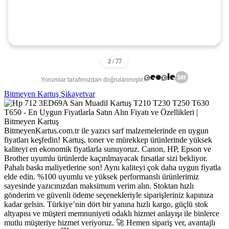
ALIŞVERİŞ YAPIYORUM. TEŞEKKÜRLER.
Yorumlar tarafımızdan doğrulanmıştır.
Bitmeyen Kartuş Şikayetvar
BitmeyenKartus.com.tr ile yazıcı sarf malzemelerinde en uygun
fiyatları keşfedin! Kartuş, toner ve mürekkep ürünlerinde yüksek
kaliteyi en ekonomik fiyatlarla sunuyoruz. Canon, HP, Epson ve
Brother uyumlu ürünlerde kaçırılmayacak fırsatlar sizi bekliyor.
Pahalı baskı maliyetlerine son! Aynı kaliteyi çok daha uygun fiyatla
elde edin. %100 uyumlu ve yüksek performanslı ürünlerimiz
sayesinde yazıcınızdan maksimum verim alın. Stoktan hızlı
gönderim ve güvenli ödeme seçenekleriyle siparişleriniz kapınıza
kadar gelsin. Türkiye’nin dört bir yanına hızlı kargo, güçlü stok
altyapısı ve müşteri memnuniyeti odaklı hizmet anlayışı ile binlerce
mutlu müşteriye hizmet veriyoruz. 🚀 Hemen sipariş ver, avantajlı