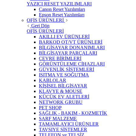
YAZICI RESET YAZILIMLARI
Canon Reset Yazılımları
Epson Reset Yazılımları
OFİS ÜRÜNLERİ
Geri Dön
OFİS ÜRÜNLERİ
AKILLI EV ÜRÜNLERİ
BARKOD OT/VT ÜRÜNLERİ
BİLGİSAYAR DONANIMLARI
BİLGİSAYAR PARÇALARI
ÇEVRE BİRİMLERİ
GÖRÜNTÜLEME CİHAZLARI
GÜVENLİK SİSTEMLERİ
ISITMA VE SOĞUTMA
KABLOLAR
KİŞİSEL BİLGİSAYAR
KLAVYE & MOUSE
KÜÇÜK EV ALETLERİ
NETWORK GRUBU
PET SHOP
SAĞLIK - BAKIM - KOZMETİK
SARF MALZEME
TAMAMLAYICI ÜRÜNLER
TAVSIYE SİSTEMLER
TELEFON ve TELSİZ