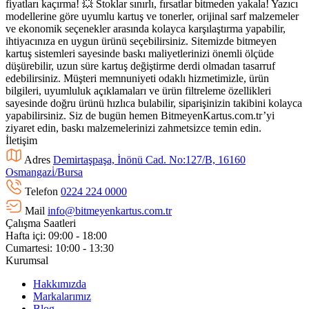
fiyatları kaçırma! 💥 Stoklar sınırlı, fırsatlar bitmeden yakala! Yazıcı
modellerine göre uyumlu kartuş ve tonerler, orijinal sarf malzemeler
ve ekonomik seçenekler arasında kolayca karşılaştırma yapabilir,
ihtiyacınıza en uygun ürünü seçebilirsiniz. Sitemizde bitmeyen
kartuş sistemleri sayesinde baskı maliyetlerinizi önemli ölçüde
düşürebilir, uzun süre kartuş değiştirme derdi olmadan tasarruf
edebilirsiniz. Müşteri memnuniyeti odaklı hizmetimizle, ürün
bilgileri, uyumluluk açıklamaları ve ürün filtreleme özellikleri
sayesinde doğru ürünü hızlıca bulabilir, siparişinizin takibini kolayca
yapabilirsiniz. Siz de bugün hemen BitmeyenKartus.com.tr’yi
ziyaret edin, baskı malzemelerinizi zahmetsizce temin edin.
İletişim
Adres
Demirtaşpaşa, İnönü Cad. No:127/B, 16160
Osmangazi̇/Bursa
Telefon
0224 224 0000
Mail
info@bitmeyenkartus.com.tr
Çalışma Saatleri
Hafta içi: 09:00 - 18:00
Cumartesi: 10:00 - 13:30
Kurumsal
Hakkımızda
Markalarımız
Blog