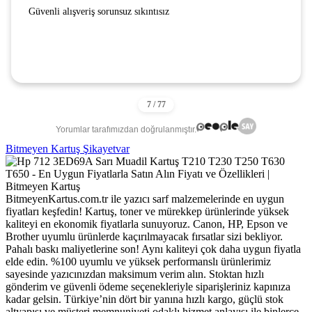
Güvenli alışveriş sorunsuz sıkıntısız
Yorumlar tarafımızdan doğrulanmıştır.
Bitmeyen Kartuş Şikayetvar
BitmeyenKartus.com.tr ile yazıcı sarf malzemelerinde en uygun
fiyatları keşfedin! Kartuş, toner ve mürekkep ürünlerinde yüksek
kaliteyi en ekonomik fiyatlarla sunuyoruz. Canon, HP, Epson ve
Brother uyumlu ürünlerde kaçırılmayacak fırsatlar sizi bekliyor.
Pahalı baskı maliyetlerine son! Aynı kaliteyi çok daha uygun fiyatla
elde edin. %100 uyumlu ve yüksek performanslı ürünlerimiz
sayesinde yazıcınızdan maksimum verim alın. Stoktan hızlı
gönderim ve güvenli ödeme seçenekleriyle siparişleriniz kapınıza
kadar gelsin. Türkiye’nin dört bir yanına hızlı kargo, güçlü stok
altyapısı ve müşteri memnuniyeti odaklı hizmet anlayışı ile binlerce