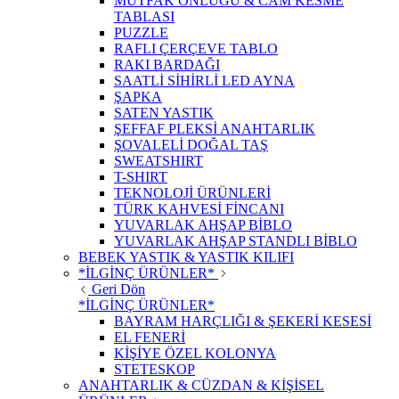
MUTFAK ÖNLÜĞÜ & CAM KESME
TABLASI
PUZZLE
RAFLI ÇERÇEVE TABLO
RAKI BARDAĞI
SAATLİ SİHİRLİ LED AYNA
ŞAPKA
SATEN YASTIK
ŞEFFAF PLEKSİ ANAHTARLIK
ŞOVALELİ DOĞAL TAŞ
SWEATSHIRT
T-SHIRT
TEKNOLOJİ ÜRÜNLERİ
TÜRK KAHVESİ FİNCANI
YUVARLAK AHŞAP BİBLO
YUVARLAK AHŞAP STANDLI BİBLO
BEBEK YASTIK & YASTIK KILIFI
*İLGİNÇ ÜRÜNLER*
Geri Dön
*İLGİNÇ ÜRÜNLER*
BAYRAM HARÇLIĞI & ŞEKERİ KESESİ
EL FENERİ
KİŞİYE ÖZEL KOLONYA
STETESKOP
ANAHTARLIK & CÜZDAN & KİŞİSEL