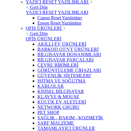
YAZICI RESET YAZILIMLARI
Geri Dön
YAZICI RESET YAZILIMLARI
Canon Reset Yazılımları
Epson Reset Yazılımları
OFİS ÜRÜNLERİ
Geri Dön
OFİS ÜRÜNLERİ
AKILLI EV ÜRÜNLERİ
BARKOD OT/VT ÜRÜNLERİ
BİLGİSAYAR DONANIMLARI
BİLGİSAYAR PARÇALARI
ÇEVRE BİRİMLERİ
GÖRÜNTÜLEME CİHAZLARI
GÜVENLİK SİSTEMLERİ
ISITMA VE SOĞUTMA
KABLOLAR
KİŞİSEL BİLGİSAYAR
KLAVYE & MOUSE
KÜÇÜK EV ALETLERİ
NETWORK GRUBU
PET SHOP
SAĞLIK - BAKIM - KOZMETİK
SARF MALZEME
TAMAMLAYICI ÜRÜNLER