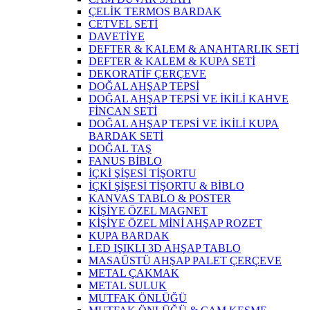
ÇELİK TERMOS BARDAK
CETVEL SETİ
DAVETİYE
DEFTER & KALEM & ANAHTARLIK SETİ
DEFTER & KALEM & KUPA SETİ
DEKORATİF ÇERÇEVE
DOĞAL AHŞAP TEPSİ
DOĞAL AHŞAP TEPSİ VE İKİLİ KAHVE
FİNCAN SETİ
DOĞAL AHŞAP TEPSİ VE İKİLİ KUPA
BARDAK SETİ
DOĞAL TAŞ
FANUS BİBLO
İÇKİ ŞİŞESİ TİŞORTU
İÇKİ ŞİŞESİ TİŞORTU & BİBLO
KANVAS TABLO & POSTER
KİŞİYE ÖZEL MAGNET
KİŞİYE ÖZEL MİNİ AHŞAP ROZET
KUPA BARDAK
LED IŞIKLI 3D AHŞAP TABLO
MASAÜSTÜ AHŞAP PALET ÇERÇEVE
METAL ÇAKMAK
METAL SULUK
MUTFAK ÖNLÜĞÜ