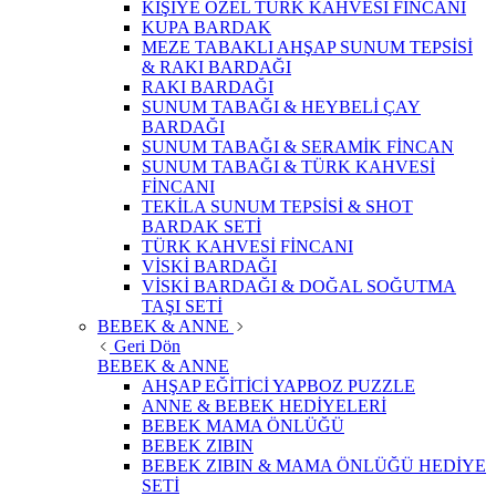
KİŞİYE ÖZEL TÜRK KAHVESİ FİNCANI
KUPA BARDAK
MEZE TABAKLI AHŞAP SUNUM TEPSİSİ
& RAKI BARDAĞI
RAKI BARDAĞI
SUNUM TABAĞI & HEYBELİ ÇAY
BARDAĞI
SUNUM TABAĞI & SERAMİK FİNCAN
SUNUM TABAĞI & TÜRK KAHVESİ
FİNCANI
TEKİLA SUNUM TEPSİSİ & SHOT
BARDAK SETİ
TÜRK KAHVESİ FİNCANI
VİSKİ BARDAĞI
VİSKİ BARDAĞI & DOĞAL SOĞUTMA
TAŞI SETİ
BEBEK & ANNE
Geri Dön
BEBEK & ANNE
AHŞAP EĞİTİCİ YAPBOZ PUZZLE
ANNE & BEBEK HEDİYELERİ
BEBEK MAMA ÖNLÜĞÜ
BEBEK ZIBIN
BEBEK ZIBIN & MAMA ÖNLÜĞÜ HEDİYE
SETİ