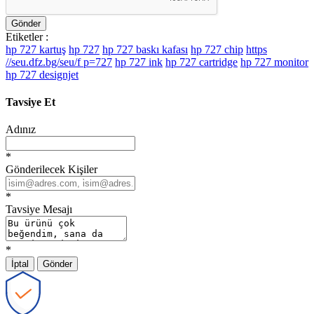
Gönder
Etiketler :
hp 727 kartuş
hp 727
hp 727 baskı kafası
hp 727 chip
https
//seu.dfz.bg/seu/f p=727
hp 727 ink
hp 727 cartridge
hp 727 monitor
hp 727 designjet
Tavsiye Et
Adınız
*
Gönderilecek Kişiler
*
Tavsiye Mesajı
*
İptal
Gönder