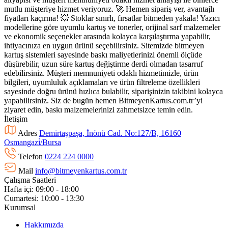
mutlu müşteriye hizmet veriyoruz. 🚀 Hemen sipariş ver, avantajlı
fiyatları kaçırma! 💥 Stoklar sınırlı, fırsatlar bitmeden yakala! Yazıcı
modellerine göre uyumlu kartuş ve tonerler, orijinal sarf malzemeler
ve ekonomik seçenekler arasında kolayca karşılaştırma yapabilir,
ihtiyacınıza en uygun ürünü seçebilirsiniz. Sitemizde bitmeyen
kartuş sistemleri sayesinde baskı maliyetlerinizi önemli ölçüde
düşürebilir, uzun süre kartuş değiştirme derdi olmadan tasarruf
edebilirsiniz. Müşteri memnuniyeti odaklı hizmetimizle, ürün
bilgileri, uyumluluk açıklamaları ve ürün filtreleme özellikleri
sayesinde doğru ürünü hızlıca bulabilir, siparişinizin takibini kolayca
yapabilirsiniz. Siz de bugün hemen BitmeyenKartus.com.tr’yi
ziyaret edin, baskı malzemelerinizi zahmetsizce temin edin.
İletişim
Adres
Demirtaşpaşa, İnönü Cad. No:127/B, 16160
Osmangazi̇/Bursa
Telefon
0224 224 0000
Mail
info@bitmeyenkartus.com.tr
Çalışma Saatleri
Hafta içi: 09:00 - 18:00
Cumartesi: 10:00 - 13:30
Kurumsal
Hakkımızda