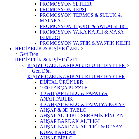
PROMOSYON SETLER
PROMOSYON TEPSİ
PROMOSYON TERMOS & SULUK &
MATARA
PROMOSYON TİŞÖRT & SWEATSHİRT
PROMOSYON YAKA KARTI & MASA
İSİMLİĞİ
PROMOSYON YASTIK & YASTIK KILIFI
HEDİYELİK & KİŞİYE ÖZEL
Geri Dön
HEDİYELİK & KİŞİYE ÖZEL
KİŞİYE ÖZEL KARİKATÜRLÜ HEDİYELER
Geri Dön
KİŞİYE ÖZEL KARİKATÜRLÜ HEDİYELER
DİJİTAL ÜRÜNLER
1000 PARÇA PUZZLE
3D AHŞAP BİBLO & PAPATYA
ANAHTARLIK
3D AHŞAP BİBLO & PAPATYA KOLYE
AHŞAP & 3D TABLO
AHŞAP ALTLIKLI SERAMİK FİNCAN
AHŞAP BARDAK ALTLIĞI
AHŞAP BARDAK ALTLIĞI & BEYAZ
KUPA BARDAK
AHŞAP BİBLO