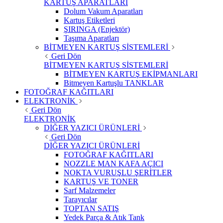
KARTUŞ APARATLARI
Dolum Vakum Aparatları
Kartuş Etiketleri
ŞIRINGA (Enjektör)
Taşıma Aparatları
BİTMEYEN KARTUŞ SİSTEMLERİ
Geri Dön
BİTMEYEN KARTUŞ SİSTEMLERİ
BİTMEYEN KARTUŞ EKİPMANLARI
Bitmeyen Kartuşlu TANKLAR
FOTOĞRAF KAĞITLARI
ELEKTRONİK
Geri Dön
ELEKTRONİK
DİĞER YAZICI ÜRÜNLERİ
Geri Dön
DİĞER YAZICI ÜRÜNLERİ
FOTOĞRAF KAĞITLARI
NOZZLE MAN KAFA AÇICI
NOKTA VURUŞLU ŞERİTLER
KARTUŞ VE TONER
Sarf Malzemeler
Tarayıcılar
TOPTAN SATIŞ
Yedek Parça & Atık Tank