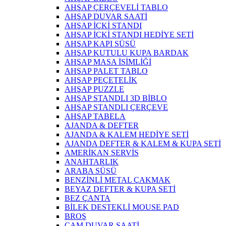
AHŞAP ÇERÇEVELİ TABLO
AHŞAP DUVAR SAATİ
AHŞAP İÇKİ STANDI
AHŞAP İÇKİ STANDI HEDİYE SETİ
AHŞAP KAPI SÜSÜ
AHŞAP KUTULU KUPA BARDAK
AHŞAP MASA İSİMLİĞİ
AHŞAP PALET TABLO
AHŞAP PEÇETELİK
AHŞAP PUZZLE
AHŞAP STANDLI 3D BİBLO
AHŞAP STANDLI ÇERÇEVE
AHŞAP TABELA
AJANDA & DEFTER
AJANDA & KALEM HEDİYE SETİ
AJANDA DEFTER & KALEM & KUPA SETİ
AMERİKAN SERVİS
ANAHTARLIK
ARABA SÜSÜ
BENZİNLİ METAL ÇAKMAK
BEYAZ DEFTER & KUPA SETİ
BEZ ÇANTA
BİLEK DESTEKLİ MOUSE PAD
BROŞ
CAM DUVAR SAATİ