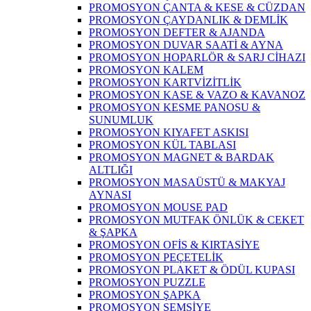
PROMOSYON ÇANTA & KESE & CÜZDAN
PROMOSYON ÇAYDANLIK & DEMLİK
PROMOSYON DEFTER & AJANDA
PROMOSYON DUVAR SAATİ & AYNA
PROMOSYON HOPARLÖR & SARJ CİHAZI
PROMOSYON KALEM
PROMOSYON KARTVİZİTLİK
PROMOSYON KASE & VAZO & KAVANOZ
PROMOSYON KESME PANOSU &
SUNUMLUK
PROMOSYON KIYAFET ASKISI
PROMOSYON KÜL TABLASI
PROMOSYON MAGNET & BARDAK
ALTLIĞI
PROMOSYON MASAÜSTÜ & MAKYAJ
AYNASI
PROMOSYON MOUSE PAD
PROMOSYON MUTFAK ÖNLÜK & CEKET
& ŞAPKA
PROMOSYON OFİS & KIRTASİYE
PROMOSYON PEÇETELİK
PROMOSYON PLAKET & ÖDÜL KUPASI
PROMOSYON PUZZLE
PROMOSYON ŞAPKA
PROMOSYON ŞEMSİYE