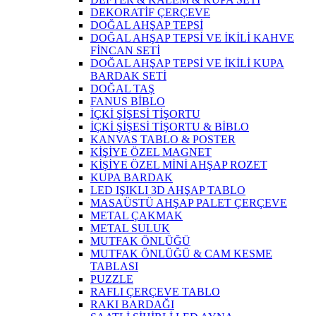
DEKORATİF ÇERÇEVE
DOĞAL AHŞAP TEPSİ
DOĞAL AHŞAP TEPSİ VE İKİLİ KAHVE
FİNCAN SETİ
DOĞAL AHŞAP TEPSİ VE İKİLİ KUPA
BARDAK SETİ
DOĞAL TAŞ
FANUS BİBLO
İÇKİ ŞİŞESİ TİŞORTU
İÇKİ ŞİŞESİ TİŞORTU & BİBLO
KANVAS TABLO & POSTER
KİŞİYE ÖZEL MAGNET
KİŞİYE ÖZEL MİNİ AHŞAP ROZET
KUPA BARDAK
LED IŞIKLI 3D AHŞAP TABLO
MASAÜSTÜ AHŞAP PALET ÇERÇEVE
METAL ÇAKMAK
METAL SULUK
MUTFAK ÖNLÜĞÜ
MUTFAK ÖNLÜĞÜ & CAM KESME
TABLASI
PUZZLE
RAFLI ÇERÇEVE TABLO
RAKI BARDAĞI