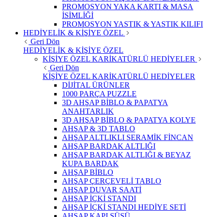
PROMOSYON YAKA KARTI & MASA
İSİMLİĞİ
PROMOSYON YASTIK & YASTIK KILIFI
HEDİYELİK & KİŞİYE ÖZEL
Geri Dön
HEDİYELİK & KİŞİYE ÖZEL
KİŞİYE ÖZEL KARİKATÜRLÜ HEDİYELER
Geri Dön
KİŞİYE ÖZEL KARİKATÜRLÜ HEDİYELER
DİJİTAL ÜRÜNLER
1000 PARÇA PUZZLE
3D AHŞAP BİBLO & PAPATYA
ANAHTARLIK
3D AHŞAP BİBLO & PAPATYA KOLYE
AHŞAP & 3D TABLO
AHŞAP ALTLIKLI SERAMİK FİNCAN
AHŞAP BARDAK ALTLIĞI
AHŞAP BARDAK ALTLIĞI & BEYAZ
KUPA BARDAK
AHŞAP BİBLO
AHŞAP ÇERÇEVELİ TABLO
AHŞAP DUVAR SAATİ
AHŞAP İÇKİ STANDI
AHŞAP İÇKİ STANDI HEDİYE SETİ
AHŞAP KAPI SÜSÜ