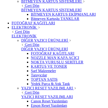
BİTMEYEN KARTUŞ SİSTEMLERİ
Geri Dön
BİTMEYEN KARTUŞ SİSTEMLERİ
BİTMEYEN KARTUŞ EKİPMANLARI
Bitmeyen Kartuşlu TANKLAR
FOTOĞRAF KAĞITLARI
ELEKTRONİK
Geri Dön
ELEKTRONİK
DİĞER YAZICI ÜRÜNLERİ
Geri Dön
DİĞER YAZICI ÜRÜNLERİ
FOTOĞRAF KAĞITLARI
NOZZLE MAN KAFA AÇICI
NOKTA VURUŞLU ŞERİTLER
KARTUŞ VE TONER
Sarf Malzemeler
Tarayıcılar
TOPTAN SATIŞ
Yedek Parça & Atık Tank
YAZICI RESET YAZILIMLARI
Geri Dön
YAZICI RESET YAZILIMLARI
Canon Reset Yazılımları
Epson Reset Yazılımları