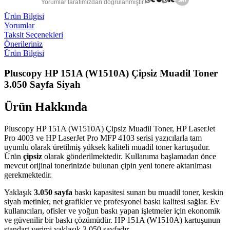
Yorumlar tarafımızdan doğrulanmıştır.
Ürün Bilgisi
Yorumlar
Taksit Seçenekleri
Önerileriniz
Ürün Bilgisi
Pluscopy HP 151A (W1510A) Çipsiz Muadil Toner
3.050 Sayfa Siyah
Ürün Hakkında
Pluscopy HP 151A (W1510A) Çipsiz Muadil Toner, HP LaserJet
Pro 4003 ve HP LaserJet Pro MFP 4103 serisi yazıcılarla tam
uyumlu olarak üretilmiş yüksek kaliteli muadil toner kartuşudur.
Ürün
çipsiz
olarak gönderilmektedir. Kullanıma başlamadan önce
mevcut orijinal tonerinizde bulunan çipin yeni tonere aktarılması
gerekmektedir.
Yaklaşık
3.050 sayfa
baskı kapasitesi sunan bu muadil toner, keskin
siyah metinler, net grafikler ve profesyonel baskı kalitesi sağlar. Ev
kullanıcıları, ofisler ve yoğun baskı yapan işletmeler için ekonomik
ve güvenilir bir baskı çözümüdür. HP 151A (W1510A) kartuşunun
standart verimi yaklaşık 3.050 sayfadır.