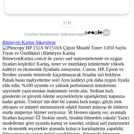
Yorumlar tarafımızdan doğrulanmıştır.
Bitmeyen Kartuş Şikayetvar
BitmeyenKartus.com.tr ile yazıcı sarf malzemelerinde en uygun
fiyatları keşfedin! Kartuş, toner ve mürekkep ürünlerinde yüksek
kaliteyi en ekonomik fiyatlarla sunuyoruz. Canon, HP, Epson ve
Brother uyumlu ürünlerde kaçırılmayacak fırsatlar sizi bekliyor.
Pahalı baskı maliyetlerine son! Aynı kaliteyi çok daha uygun fiyatla
elde edin. %100 uyumlu ve yüksek performanslı ürünlerimiz
sayesinde yazıcınızdan maksimum verim alın. Stoktan hızlı
gönderim ve güvenli ödeme seçenekleriyle siparişleriniz kapınıza
kadar gelsin. Türkiye’nin dört bir yanına hızlı kargo, güçlü stok
altyapısı ve müşteri memnuniyeti odaklı hizmet anlayışı ile binlerce
mutlu müşteriye hizmet veriyoruz. 🚀 Hemen sipariş ver, avantajlı
fiyatları kaçırma! 💥 Stoklar sınırlı, fırsatlar bitmeden yakala! Yazıcı
modellerine göre uyumlu kartuş ve tonerler, orijinal sarf malzemeler
ve ekonomik seçenekler arasında kolayca karşılaştırma yapabilir,
ihtiyacınıza en uygun ürünü seçebilirsiniz. Sitemizde bitmeyen