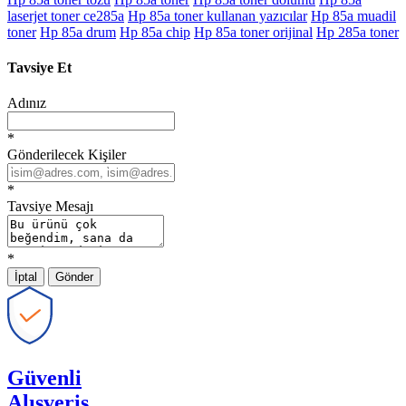
laserjet toner ce285a
Hp 85a toner kullanan yazıcılar
Hp 85a muadil
toner
Hp 85a drum
Hp 85a chip
Hp 85a toner orijinal
Hp 285a toner
Tavsiye Et
Adınız
*
Gönderilecek Kişiler
*
Tavsiye Mesajı
*
İptal
Gönder
Güvenli
Alışveriş