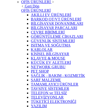
OFİS ÜRÜNLERİ
Geri Dön
OFİS ÜRÜNLERİ
AKILLI EV ÜRÜNLERİ
BARKOD OT/VT ÜRÜNLERİ
BİLGİSAYAR DONANIMLARI
BİLGİSAYAR PARÇALARI
ÇEVRE BİRİMLERİ
GÖRÜNTÜLEME CİHAZLARI
GÜVENLİK SİSTEMLERİ
ISITMA VE SOĞUTMA
KABLOLAR
KİŞİSEL BİLGİSAYAR
KLAVYE & MOUSE
KÜÇÜK EV ALETLERİ
NETWORK GRUBU
PET SHOP
SAĞLIK - BAKIM - KOZMETİK
SARF MALZEME
TAMAMLAYICI ÜRÜNLER
TAVSIYE SİSTEMLER
TELEFON ve TELSİZ
TELEVİZYONLAR
TÜKETİCİ ELEKTRONİĞİ
YAZILIM