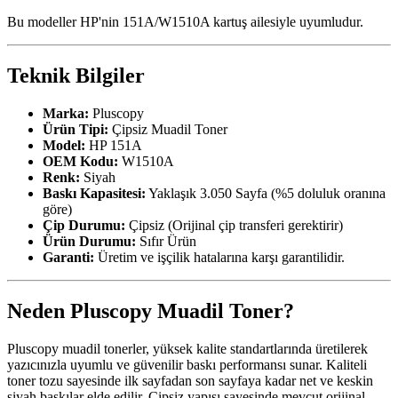
Bu modeller HP'nin 151A/W1510A kartuş ailesiyle uyumludur.
Teknik Bilgiler
Marka:
Pluscopy
Ürün Tipi:
Çipsiz Muadil Toner
Model:
HP 151A
OEM Kodu:
W1510A
Renk:
Siyah
Baskı Kapasitesi:
Yaklaşık 3.050 Sayfa (%5 doluluk oranına
göre)
Çip Durumu:
Çipsiz (Orijinal çip transferi gerektirir)
Ürün Durumu:
Sıfır Ürün
Garanti:
Üretim ve işçilik hatalarına karşı garantilidir.
Neden Pluscopy Muadil Toner?
Pluscopy muadil tonerler, yüksek kalite standartlarında üretilerek
yazıcınızla uyumlu ve güvenilir baskı performansı sunar. Kaliteli
toner tozu sayesinde ilk sayfadan son sayfaya kadar net ve keskin
siyah baskılar elde edilir. Çipsiz yapısı sayesinde mevcut orijinal