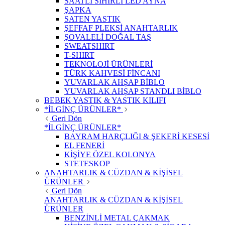
SAATLİ SİHİRLİ LED AYNA
ŞAPKA
SATEN YASTIK
ŞEFFAF PLEKSİ ANAHTARLIK
ŞOVALELİ DOĞAL TAŞ
SWEATSHIRT
T-SHIRT
TEKNOLOJİ ÜRÜNLERİ
TÜRK KAHVESİ FİNCANI
YUVARLAK AHŞAP BİBLO
YUVARLAK AHŞAP STANDLI BİBLO
BEBEK YASTIK & YASTIK KILIFI
*İLGİNÇ ÜRÜNLER*
Geri Dön
*İLGİNÇ ÜRÜNLER*
BAYRAM HARÇLIĞI & ŞEKERİ KESESİ
EL FENERİ
KİŞİYE ÖZEL KOLONYA
STETESKOP
ANAHTARLIK & CÜZDAN & KİŞİSEL
ÜRÜNLER
Geri Dön
ANAHTARLIK & CÜZDAN & KİŞİSEL
ÜRÜNLER
BENZİNLİ METAL ÇAKMAK