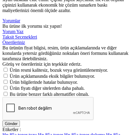
çipinizi kullanarak ekonomik bir çözüm sunarken baskı
maliyetlerinizi önemli ölçüde azaltır.
Yorumlar
Bu ürüne ilk yorumu siz yapın!
Yorum Yaz
Taksit Seçenekleri
Önerileriniz
Bu ürünün fiyat bilgisi, resim, ürün açıklamalarında ve diğer
konularda yetersiz gördüğünüz noktaları öneri formunu kullanarak
tarafımıza iletebilirsiniz.
Görüş ve önerileriniz için teşekkür ederiz.
Ürün resmi kalitesiz, bozuk veya görüntülenemiyor.
Ürün açıklamasında eksik bilgiler bulunuyor.
Ürün bilgilerinde hatalar bulunuyor.
Ürün fiyatı diğer sitelerden daha pahalı.
Bu ürüne benzer farklı alternatifler olmalı.
Gönder
Etiketler :
Hp 85a toner tozu
Hp 85a toner
Hp 85a toner dolumu
Hp 85a