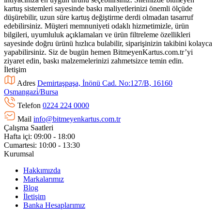
kartuş sistemleri sayesinde baskı maliyetlerinizi önemli ölçüde
düşürebilir, uzun süre kartuş değiştirme derdi olmadan tasarruf
edebilirsiniz. Müşteri memnuniyeti odaklı hizmetimizle, ürün
bilgileri, uyumluluk açıklamaları ve ürün filtreleme özellikleri
sayesinde doğru ürünü hızlıca bulabilir, siparişinizin takibini kolayca
yapabilirsiniz. Siz de bugün hemen BitmeyenKartus.com.tr’yi
ziyaret edin, baskı malzemelerinizi zahmetsizce temin edin.
İletişim
Adres
Demirtaşpaşa, İnönü Cad. No:127/B, 16160
Osmangazi̇/Bursa
Telefon
0224 224 0000
Mail
info@bitmeyenkartus.com.tr
Çalışma Saatleri
Hafta içi: 09:00 - 18:00
Cumartesi: 10:00 - 13:30
Kurumsal
Hakkımızda
Markalarımız
Blog
İletişim
Banka Hesaplarımız