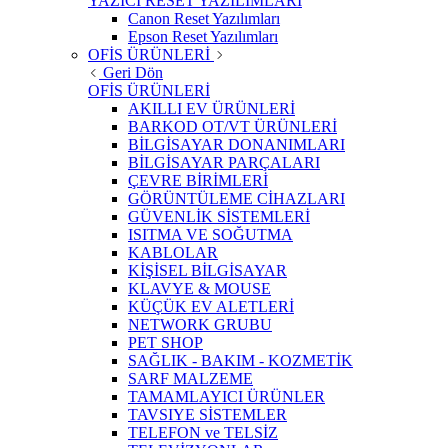
YAZICI RESET YAZILIMLARI
Canon Reset Yazılımları
Epson Reset Yazılımları
OFİS ÜRÜNLERİ
Geri Dön
OFİS ÜRÜNLERİ
AKILLI EV ÜRÜNLERİ
BARKOD OT/VT ÜRÜNLERİ
BİLGİSAYAR DONANIMLARI
BİLGİSAYAR PARÇALARI
ÇEVRE BİRİMLERİ
GÖRÜNTÜLEME CİHAZLARI
GÜVENLİK SİSTEMLERİ
ISITMA VE SOĞUTMA
KABLOLAR
KİŞİSEL BİLGİSAYAR
KLAVYE & MOUSE
KÜÇÜK EV ALETLERİ
NETWORK GRUBU
PET SHOP
SAĞLIK - BAKIM - KOZMETİK
SARF MALZEME
TAMAMLAYICI ÜRÜNLER
TAVSIYE SİSTEMLER
TELEFON ve TELSİZ