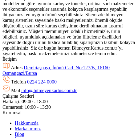
modellerine göre uyumlu kartuş ve tonerler, orijinal sarf malzemeler
ve ekonomik seçenekler arasında kolayca karşılaştırma yapabilir,
ihtiyacınıza en uygun ürünü seçebilirsiniz. Sitemizde bitmeyen
kartuş sistemleri sayesinde baskı maliyetlerinizi önemli ölçüde
düşürebilir, uzun süre kartuş değiştirme derdi olmadan tasarruf
edebilirsiniz. Müşteri memnuniyeti odaklı hizmetimizle, ürün
bilgileri, uyumluluk açıklamaları ve ürün filtreleme özellikleri
sayesinde doğru ürünü hızlıca bulabilir, siparişinizin takibini kolayca
yapabilirsiniz. Siz de bugün hemen BitmeyenKartus.com.tr’yi
ziyaret edin, baskı malzemelerinizi zahmetsizce temin edin.
İletişim
Adres
Demirtaşpaşa, İnönü Cad. No:127/B, 16160
Osmangazi̇/Bursa
Telefon
0224 224 0000
Mail
info@bitmeyenkartus.com.tr
Çalışma Saatleri
Hafta içi: 09:00 - 18:00
Cumartesi: 10:00 - 13:30
Kurumsal
Hakkımızda
Markalarımız
Blog