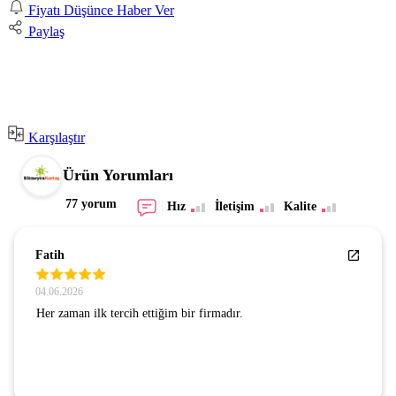
Fiyatı Düşünce Haber Ver
Paylaş
Karşılaştır
Ürün Yorumları
77 yorum
Hız
İletişim
Kalite
SEZGİN GÜNAY
24.07.2026
GÜVENLİ BİR SİTE . GÖNÜL RAHATLIĞIYLA
ALIŞVERİŞ YAPIYORUM. TEŞEKKÜRLER.