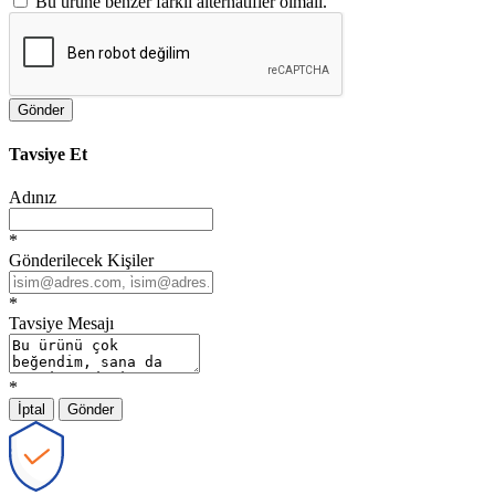
Bu ürüne benzer farklı alternatifler olmalı.
Gönder
Tavsiye Et
Adınız
*
Gönderilecek Kişiler
*
Tavsiye Mesajı
*
İptal
Gönder