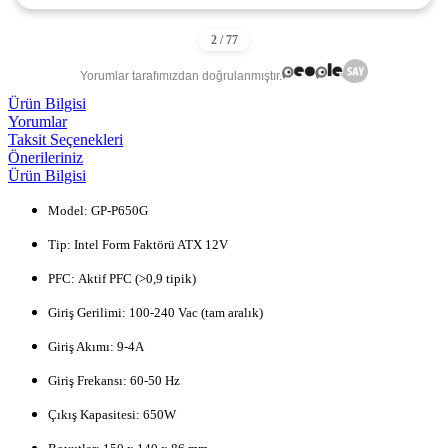
Yorumlar tarafımızdan doğrulanmıştır.
Ürün Bilgisi
Yorumlar
Taksit Seçenekleri
Önerileriniz
Ürün Bilgisi
Model:
GP-P650G
Tip:
Intel Form Faktörü ATX 12V
PFC:
Aktif PFC (>0,9 tipik)
Giriş Gerilimi:
100-240 Vac (tam aralık)
Giriş Akımı:
9-4A
Giriş Frekansı:
60-50 Hz
Çıkış Kapasitesi:
650W