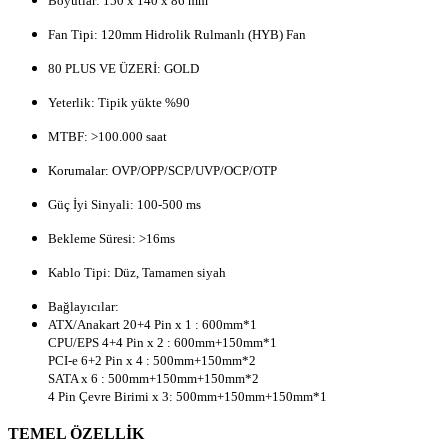
Boyutlar:
150 x 140 x 86 mm
Fan Tipi:
120mm Hidrolik Rulmanlı (HYB) Fan
80 PLUS VE ÜZERİ: GOLD
Yeterlik:
Tipik yükte %90
MTBF:
>100.000 saat
Korumalar:
OVP/OPP/SCP/UVP/OCP/OTP
Güç İyi Sinyali:
100-500 ms
Bekleme Süresi:
>16ms
Kablo Tipi:
Düz, Tamamen siyah
Bağlayıcılar:
ATX/Anakart 20+4 Pin x 1 : 600mm*1
CPU/EPS 4+4 Pin x 2 : 600mm+150mm*1
PCI-e 6+2 Pin x 4 : 500mm+150mm*2
SATA x 6 : 500mm+150mm+150mm*2
4 Pin Çevre Birimi x 3: 500mm+150mm+150mm*1
TEMEL ÖZELLİK