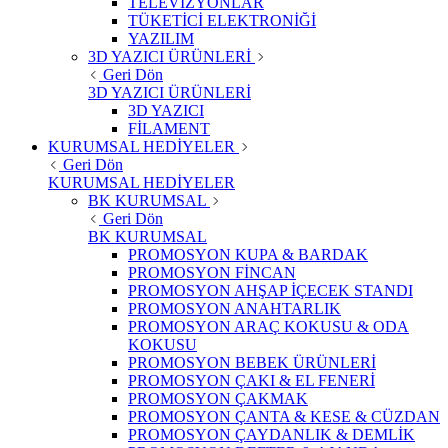
TELEVİZYONLAR
TÜKETİCİ ELEKTRONİĞİ
YAZILIM
3D YAZICI ÜRÜNLERİ
Geri Dön
3D YAZICI ÜRÜNLERİ
3D YAZICI
FİLAMENT
KURUMSAL HEDİYELER
Geri Dön
KURUMSAL HEDİYELER
BK KURUMSAL
Geri Dön
BK KURUMSAL
PROMOSYON KUPA & BARDAK
PROMOSYON FİNCAN
PROMOSYON AHŞAP İÇECEK STANDI
PROMOSYON ANAHTARLIK
PROMOSYON ARAÇ KOKUSU & ODA
KOKUSU
PROMOSYON BEBEK ÜRÜNLERİ
PROMOSYON ÇAKI & EL FENERİ
PROMOSYON ÇAKMAK
PROMOSYON ÇANTA & KESE & CÜZDAN
PROMOSYON ÇAYDANLIK & DEMLİK