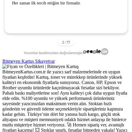
Her zaman ilk tercih ettiğim bir firmadır.
Yorumlar tarafımızdan doğrulanmıştır.
Bitmeyen Kartuş Şikayetvar
BitmeyenKartus.com.tr ile yazıcı sarf malzemelerinde en uygun
fiyatları keşfedin! Kartuş, toner ve mürekkep ürünlerinde yüksek
kaliteyi en ekonomik fiyatlarla sunuyoruz. Canon, HP, Epson ve
Brother uyumlu ürünlerde kaçırılmayacak fırsatlar sizi bekliyor.
Pahalı baskı maliyetlerine son! Aynı kaliteyi çok daha uygun fiyatla
elde edin. %100 uyumlu ve yüksek performanslı ürünlerimiz
sayesinde yazıcınızdan maksimum verim alın. Stoktan hızlı
gönderim ve güvenli ödeme seçenekleriyle siparişleriniz kapınıza
kadar gelsin. Türkiye’nin dört bir yanına hızlı kargo, güçlü stok
altyapısı ve müşteri memnuniyeti odaklı hizmet anlayışı ile binlerce
mutlu müşteriye hizmet veriyoruz. 🚀 Hemen sipariş ver, avantajlı
fiyatları kaçırma! 💥 Stoklar sınırlı, fırsatlar bitmeden yakala! Yazıcı